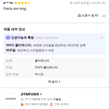
e***m
색: 모카 브라운 / 사이즈: XL
Pants
are
long
도움이 됨
(0)
제품 세부 정보
인공지능의 특징
상세에 기반하여 작성
100% 폴리에스터:
세련된 스타일을 완성하는 매끄러운 감촉
캐주얼:
편안하고 스타일링하기 쉬운
소재:
폴리에스터
구성:
100% 폴리에스터
상의 안감:
아니요
더 보기
JITAIFUSHI
1.9K 팔로워
4.81
d***2
이(가)
하루 전에
지불됨
최근 39K개 판매됨
7.5K 재구매