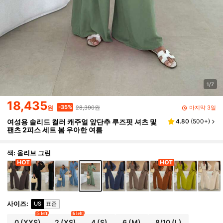
1/7
18,435
28,390원
-35%
마지막 3일
원
여성용 솔리드 컬러 캐주얼 앞단추 루즈핏 셔츠 및
4.80
(
500+
)
팬츠 2피스 세트 봄 우아한 여름
색: 올리브 그린
사이즈
:
US
표준
5 left
6 left
0
(XXS)
2
(XS)
4
(S)
6
(M)
8/10
(L)