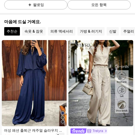
1.9K 팔로워
4.81
팔로잉
모든 항목
마음에 드실 거예요.
1.9K 팔로워
4.81
추천순
속옷 & 잠옷
의류 액세서리
가방 & 러기지
신발
주얼리 
1.9K 팔로워
4.81
1.9K 팔로워
4.81
1.9K 팔로워
4.81
1.9K 팔로워
4.81
1.9K 팔로워
4.81
여성 패션 출퇴근 캐주얼 슬라우치 루
Trelyra
즈핏 긴팔 스몰 스탠드 칼라 탑 & 와이