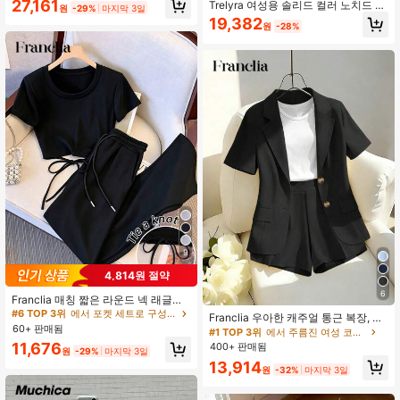
27,161
Trelyra 여성용 솔리드 컬러 노치드 브
원
-29%
마지막 3일
드 레그 팬츠 2피스 세트, 솔리드 컬러
이넥 탑과 긴 바지 캐주얼 데일리 2피
19,382
타이 웨이스트 미니멀리스트 우아한
1.9K 팔로워
4.81
원
-28%
스 세트
1.9K 팔로워
4.81
1.9K 팔로워
4.81
9
4,814원 절약
6
Franclia 매칭 짧은 라운드 넥 래글런
소매 상의 + 사선 포켓 스트레이트 레
#6 TOP 3위
에서 포켓 세트로 구성된 투피스 세트
Franclia 우아한 캐주얼 통근 복장, 옐
그 팬츠
60+ 판매됨
로우 블레이저 스타일 반팔 재킷 및 반
#1 TOP 3위
에서 주름진 여성 코디네이터
바지/와이드 레그 팬츠 세트 포함, 여
11,676
400+ 판매됨
원
-29%
마지막 3일
성 봄/여름
13,914
원
-32%
마지막 3일