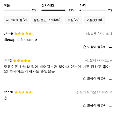
작은
정사이즈
라지
2%
91%
7%
재구매 예정
(2)
좋은 원단 소재
(30)
무향
(22)
여름옷
(18)
e***9
색: 블루 / 사이즈: S
Шикарный
костюм
도움이 됨
(0)
j***3
색: 블랙 / 사이즈: M
모유수유
하느라
앞에
벌어지는거
찾아서
샀는데
너무
편하고
좋아
요!
한사이즈
작게사도
좋앗을듯
도움이 됨
(0)
d***6
색: 모카 브라운 / 사이즈: M
😍
도움이 됨
(0)