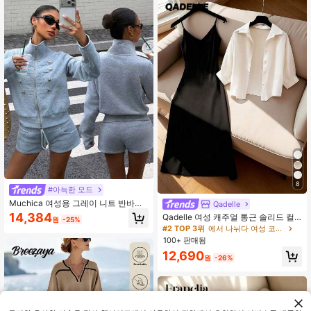
8
#아늑한 모드
Muchica 여성용 그레이 니트 반바지
Qadelle
캐주얼 세트
14,384
Qadelle 여성 캐주얼 통근 솔리드 컬
원
-25%
러 셔츠 & 슬립 드레스 2피스 세트
#2 TOP 3위
에서 나뉘다 여성 코디네이터
100+ 판매됨
12,690
원
-26%