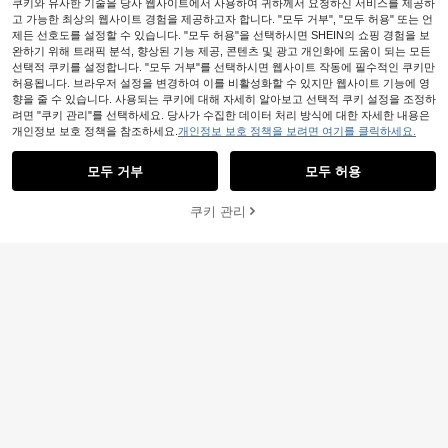
쿠키와 유사한 기술을 당사 웹사이트에서 사용하여 귀하께서 요청하신 서비스를 제공하
고 가능한 최상의 웹사이트 경험을 제공하고자 합니다. "모두 거부", "모두 허용" 또는 언
제든 선호도를 설정할 수 있습니다. "모두 허용"을 선택하시면 SHEIN의 쇼핑 경험을 보
완하기 위해 트래픽 분석, 향상된 기능 제공, 콘텐츠 및 광고 개인화에 도움이 되는 모든
선택적 쿠키를 설정합니다. "모두 거부"를 선택하시면 웹사이트 작동에 필수적인 쿠키만
허용됩니다. 브라우저 설정을 변경하여 이를 비활성화할 수 있지만 웹사이트 기능에 영
향을 줄 수 있습니다. 사용되는 쿠키에 대해 자세히 알아보고 선택적 쿠키 설정을 조정하
려면 "쿠키 관리"를 선택하세요. 당사가 수집한 데이터 처리 방식에 대한 자세한 내용은
개인정보 보호 정책을 참조하세요.
개인정보 보호 정책을 보려면 여기를 클릭하세요.
모두 거부
모두 허용
Breezaya
쿠키 관리
장바구니 담기
35% 할인!
Breezaya 여성용 컬러 블록 상의 및
드로스트링 허리 긴 바지 캐주얼 의상
15,190
원
-26%
SHEIN Franclia 반팔 타이 웨이스트
셔츠와 크롭 와이드 팬츠, 슬림핏 디자
19,790
원
-26%
인, 라펠 비즈니스 캐주얼 여성 정장,
레트로 브라운 대비 컬러, 오피스웨어
에 적합