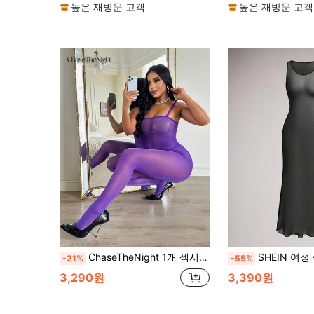
높은 재방문 고객
높은 재방문 고객
ChaseTheNight 1개 섹시한 란제리 망사 크로치리스 점프수트 스타킹 포함, 유혹적인 나이트클럽 웨어, 여성용 섹시한 란제리, 란제리, 망사 섹시한 란제리
SHEIN 여성 솔리드 컬러 라운드 넥 민소매
-21%
-55%
3,290원
3,390원