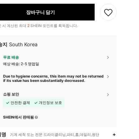
장바구니 담기
 시 계산된 최대
2
SHEIN 포인트를 획득합니다.
송지
South Korea
무료 배송
예상 배송:
2-5 영업일
Due to hygiene concerns, this item may not be returned
if its value has been substantially decreased.
쇼핑 보안
안전한 결제
개인정보 보호
SHEIN에서 판매됨
설명
기계 세척 또는 전문 드라이클리닝,파티,홈,데일리,원단