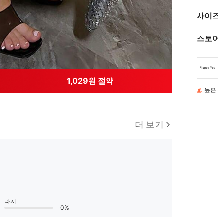
사이즈
스토어
1,029원 절약
높은
더 보기
라지
0%