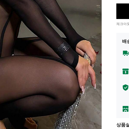
체크아웃
배
상품