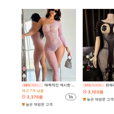
매력적인 섹시한 클래식 표범 무늬 원숄더 점프수트 여성용, 양면, 여성 섹시 란제리
란제리 세트 / 롤플레이 의상, 
-26%
마지막 날
-31%
마지막 2일
재고 7개 남음
3,103원
3,375원
높은 재방문 고객
높은 재방문 고객