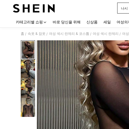
나시
Use up
카테고리별 쇼핑
바로 당신을 위해
신상품
세일
여성의
홈
속옷 & 잠옷
여성 섹시 란제리 & 코스튬
여성 섹시 란제리
여성
/
/
/
/