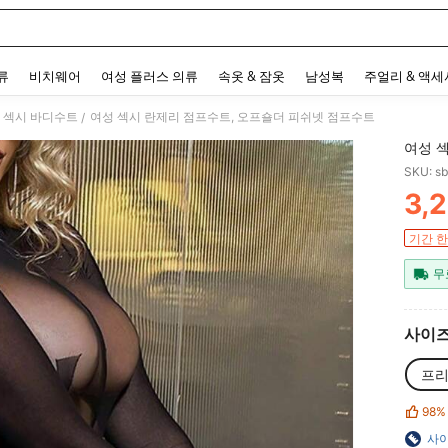
 and down arrow keys to navigate search 최근 검색어 and 검색 후 발견. Press Enter 
류
비치웨어
여성 플러스 의류
속옷 & 잠옷
남성복
주얼리 & 액
 섹시 바디수트
여성 섹시 란제리 점프수트, 오프숄더 피쉬넷 점프수트
/
여성 
SKU: s
3,
PR
기간 한
무
사이
프
98%
사이