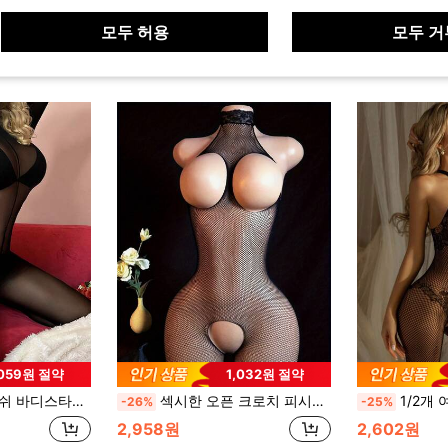
모두 허용
모두 거
,059원 절약
1,032원 절약
이스 점프수트 서스펜더 팬티스타킹
섹시한 오픈 크로치 피시넷 바디수트, XXS-M용 통합 스타킹이 있는 로우컷 캐미솔 란제리, 로맨틱한 나이트웨어 & 그녀를 위한 선물
1/2개 여성 레이스 바디스타킹, 섹시
-26%
-25%
2,958원
2,602원