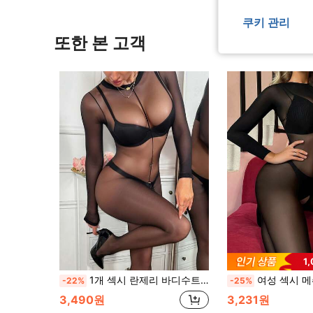
쿠키 관리
또한 본 고객
1
1개 섹시 란제리 바디수트, 시스루 타이트 바디수트
여성 섹시 메쉬 바디스타킹 민소매 레
-22%
-25%
3,490원
3,231원