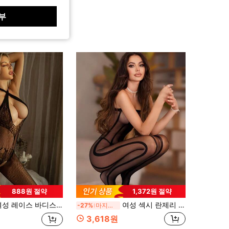
부
888원 절약
1,372원 절약
 피쉬넷 란제리, 로맨틱 잠옷, 파티용 할로우 아웃 하이 탄력 점프수트, 섹시 나이트웨어
여성 섹시 란제리 피쉬넷 바디스타킹 메쉬 점프수트 카니발 의상 할로우 아웃 점프수트
-27%
마지막 날
3,618원