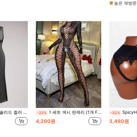
높은 재방문
 메쉬 바디콘 섹시 잠옷 베이비돌 속옷 외출용
1 세트 섹시 란제리 (1개 Fishnet 디테일 바디수트, 1개 와이드 넥 Fishnet 스타킹, Hollow-Out 자카드 원단, 1개 하이 스트레치 레오파드 프린트 잠옷 포함), 크리스마스, 발렌타인데이, 기념일에 섹시한 룩을 연출하기에 적합
SpicyHot 솔리드 컬러
-23%
-22%
4,290원
3,490원