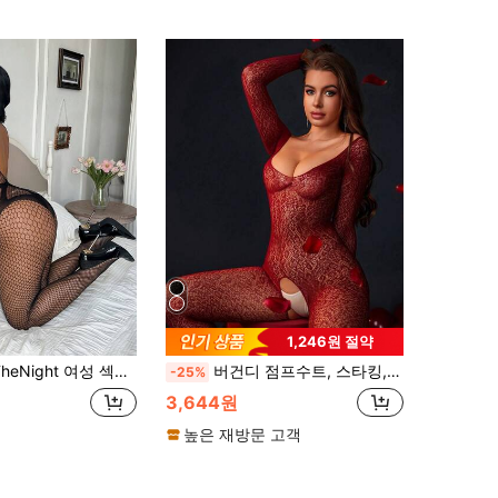
1,246원 절약
성 섹시 블랙 피쉬넷 하이넥 할로우 아웃 3/4 소매 바디스타킹
버건디 점프수트, 스타킹, 긴팔 점프수트, 레오파드 프린트 섹시 점프수트, 여성 섹시 란제리
-25%
3,644원
높은 재방문 고객