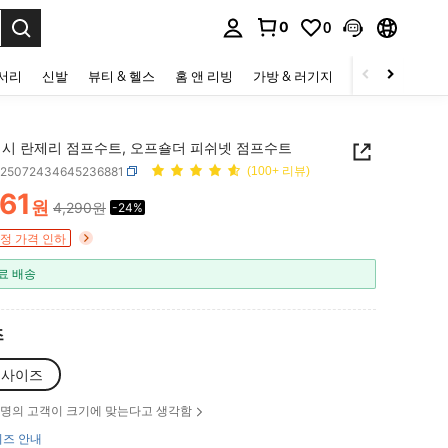
0
0
to select.
세서리
신발
뷰티 & 헬스
홈 앤 리빙
가방 & 러기지
스포츠 & 아웃
섹시 란제리 점프수트, 오프숄더 피쉬넷 점프수트
b25072434645236881
(100+ 리뷰)
261
원
4,290원
-24%
ICE AND AVAILABILITY
정 가격 인하
료 배송
즈
리사이즈
명의 고객이 크기에 맞는다고 생각함
즈 안내