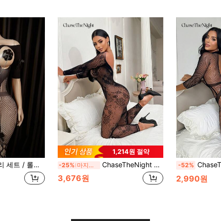
1,214원 절약
커버업, 피쉬넷 바디수트 탄성 피쉬넷 란제리 바디수트 걸 및 걸 비키니
ChaseTheNight 여성 섹시 란제리 점프수트, 블랙 자카드 메시 할로우 아웃 친밀한 의류, 여성용 섹시 란제리, 성인, 신혼여행, 핫, 데이트 나이트, 란제리, 피쉬넷 섹시 란제리, 란제리 세트, 섹시한 의상
ChaseTheNight 여
-25%
마지막 3일
-52%
3,676원
2,990원