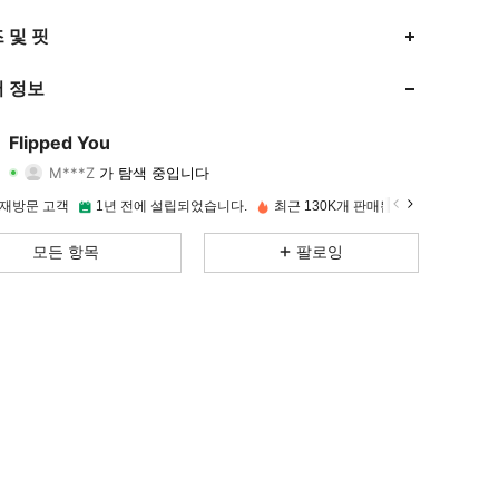
 및 핏
4.93
253
9.5K
 정보
4.93
253
9.5K
Flipped You
M***Z
가 탐색 중입니다
4.93
253
9.5K
등급
아이템
팔로워
 재방문 고객
1년 전에 설립되었습니다.
최근 130K개 판매됨
4.93
253
9.5K
모든 항목
팔로잉
4.93
253
9.5K
4.93
253
9.5K
4.93
253
9.5K