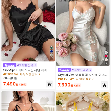
12
6
#섹시한 잠옷
SilkySpell 레이스 트림 새틴 캐미 탑
#코케트 의상
& 반바지 PJ 세트 / 파자마 세트
#2 TOP 3위
가족 여성 잠옷
Crystal Vow 여성용 꽃 자수 메쉬 스
80+ 판매됨
플라이스 캐미 잠옷 드레스
#10 TOP 3위
꽃 여성 잠옷
7,490
7,590
원
-26%
원
-27%