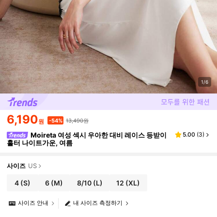
1/6
6,190
13,490원
-54%
원
Moireta 여성 섹시 우아한 대비 레이스 등받이
5.00
(
3
)
홀터 나이트가운, 여름
사이즈
US
4
(S)
6
(M)
8/10
(L)
12
(XL)
사이즈 안내
내 사이즈 측정하기