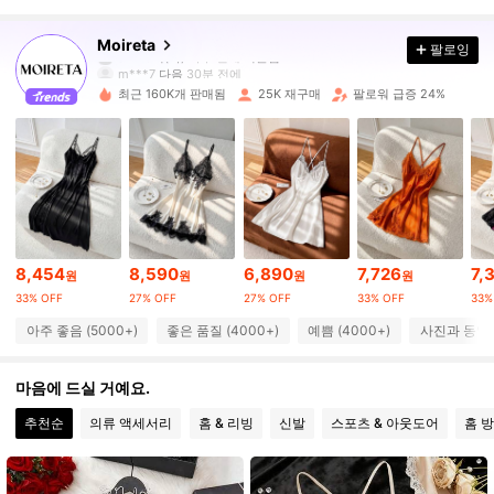
47K 팔로워
4.88
Moireta
팔로잉
m***7
다음
30분 전에
최근 160K개 판매됨
25K 재구매
팔로워 급증 24%
47K 팔로워
4.88
47K 팔로워
4.88
47K 팔로워
4.88
8,454
8,590
6,890
7,726
7,
원
원
원
원
33% OFF
27% OFF
27% OFF
33% OFF
33%
47K 팔로워
4.88
아주 좋음 (5000+)
좋은 품질 (4000+)
예쁨 (4000+)
사진과 동일 (
47K 팔로워
4.88
마음에 드실 거예요.
추천순
의류 액세서리
홈 & 리빙
신발
스포츠 & 아웃도어
홈 
47K 팔로워
4.88