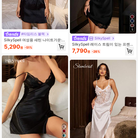
5
#타임리스 블랙
SilkySpell
SilkySpell 여성용 새틴 나이트가운:
SilkySpell 레이스 트림이 있는 프렌치
섹시한 다크 로맨스 우아한 레이스 패
5,290
원
-51%
새틴 캐미솔 나이트가운, 소녀들을 위
널 황금비, 탄력 있는 메쉬 허리 홀로
7,790
원
-26%
한 섹시한 스타일의 라운지웨어
우 시스루 리빌링 핏, 새틴 부드러운
레이스