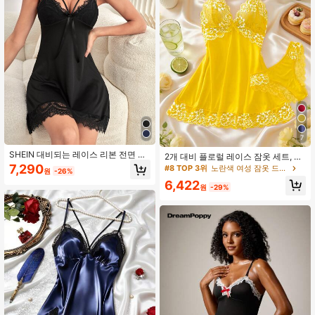
7
SHEIN 대비되는 레이스 리본 전면 캐
2개 대비 플로럴 레이스 잠옷 세트, V
미 잠옷 나이트드레스
넥 세미 시어 보우 타이 잠옷 및 팬티,
7,290
#8 TOP 3위
노란색 여성 잠옷 드레스
원
-26%
우아한 여성 잠옷
6,422
원
-29%