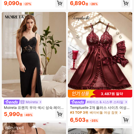
자인이 있는 여성용 수면 드레스 파자
새틴 캐미솔 잠옷
9,090
6,890
원
-27%
원
-26%
마 드레스
3,487원 절약
Moireta
#레이스 & 시스루 스타일
Moireta 프렌치 우아 섹시 성숙 레이
Temptuelle 2개 플러스 사이즈 여성
스 할로우 아웃 캐미솔 골지 니트 여성
레이스 & 메쉬 패치워크 V넥 캐미솔
#3 TOP 3위
베이비돌 여성 잠옷
5,990
원
-49%
용 잠옷
란제리 세트, 홈웨어 & 섹시한 속옷에
6,503
적합, 발렌타인 선물
원
-35%