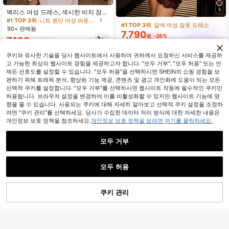
5
백리스 여성 드레스, 섹시한 비치 잠옷
드레스, 여성 화이트 드레스, 여성 여
#1 TOP 3위
니트 원단 여성 라운지 드레스
#1 TOP 3위
갈색 여성 잠옷 드레스
름 캐주얼 스파게티 스트랩 드레스, 홈
90+ 판매됨
7,790
웨어, 여성용 선 드레스, 바캉스코어
원
-26%
7,190
원
-27%
SilkySpell
쿠키와 유사한 기술을 당사 웹사이트에서 사용하여 귀하께서 요청하신 서비스를 제공하
고 가능한 최상의 웹사이트 경험을 제공하고자 합니다. "모두 거부", "모두 허용" 또는 언
제든 선호도를 설정할 수 있습니다. "모두 허용"을 선택하시면 SHEIN의 쇼핑 경험을 보
완하기 위해 트래픽 분석, 향상된 기능 제공, 콘텐츠 및 광고 개인화에 도움이 되는 모든
선택적 쿠키를 설정합니다. "모두 거부"를 선택하시면 웹사이트 작동에 필수적인 쿠키만
허용됩니다. 브라우저 설정을 변경하여 이를 비활성화할 수 있지만 웹사이트 기능에 영
향을 줄 수 있습니다. 사용되는 쿠키에 대해 자세히 알아보고 선택적 쿠키 설정을 조정하
려면 "쿠키 관리"를 선택하세요. 당사가 수집한 데이터 처리 방식에 대한 자세한 내용은
개인정보 보호 정책을 참조하세요.
개인정보 보호 정책을 보려면 여기를 클릭하세요.
모두 거부
모두 허용
쿠키 관리
장바구니 담기
54% 할인!