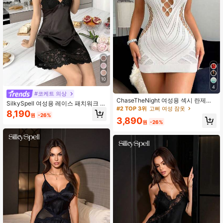
10
4
#코케트 의상
ChaseTheNight 여성용 섹시 란제리
SilkySpell 여성용 레이스 패치워크 솔
피쉬넷 화이트-그린 베이비돌, 바디콘
#2 TOP 3위
고삐 여성 잠옷
리드 컬러 리본 디테일 장식 파자마 슬
8,190
섹시 우아한 백리스 홀터넥 파티 드레
원
-26%
립 드레스 섹시한 나이트웨어
3,890
스, 나이트가운 1개
원
-26%