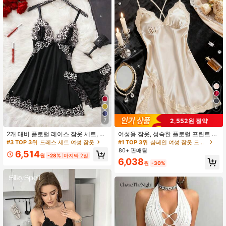
47K 팔로워
4.88
47K 팔로워
4.88
47K 팔로워
4.88
47K 팔로워
4.88
6
2,552원 절약
7
2개 대비 플로럴 레이스 잠옷 세트, V
여성용 잠옷, 성숙한 플로럴 프린트 새
넥 반투명 리본 나이트가운 및 팬티 여
틴 레이스 트림 잠옷 드레스, V넥 크리
#3 TOP 3위
드레스 세트 여성 잠옷
#1 TOP 3위
샴페인 여성 잠옷 드레스
성 파자마
스 크로스 오픈 백 스파게티 스트랩 슬
80+ 판매됨
6,514
립 드레스, 편안한 로브
원
-28%
마지막 2일
6,038
원
-30%