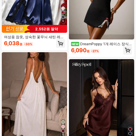
6
2,552원 절약
여성용 잠옷, 성숙한 꽃무늬 새틴 레이
스 트림 잠옷 드레스, V넥 크로스 오픈
6,038
DreamPoppy 1개 레이스 장식
NEW
원
-30%
백 스파게티 스트랩 슬립 드레스, 편안
된 리본 프론트 슬릿 헴 캐미 나이트
6,090
한 가운
원
-27%
가운
6