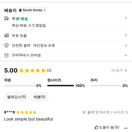
배송지
South Korea
무료 배송
예상 배송:
2-5 영업일
무료 반품
안전한 결제 · 개인정보 보호
SHEIN에서 판매됨
5.00
(3)
더 보기
작은
정사이즈
라지
0%
100%
0%
엘레강스
(1)
예쁨
(1)
6***6
색: 블랙 앤 와이트 / 사이즈: S
Look
simple
but
beautiful
도움이 됨
(0)