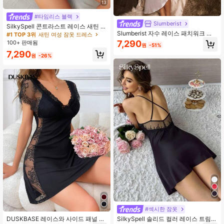
13
#타임리스 블랙
Slumberist
SilkySpell 콘트라스트 레이스 새틴 슬
Slumberist 자수 레이스 패치워크 스
립 파자마 나이트 드레스 (끈 포함) 럭
#1 TOP 3위
새틴 여성 잠옷 드레스
파게티 스트랩 나이트가운, 시스루 브
스라운지웨어
7,290
100+ 판매됨
원
-51%
이넥 비대칭 미디 섹시 잠옷, 신부 나
7,290
이트드레스, 휴가 드레스
원
-26%
#섹시한 잠옷
DUSKBASE 레이스와 사이드 패널 디
SilkySpell 솔리드 컬러 레이스 트림