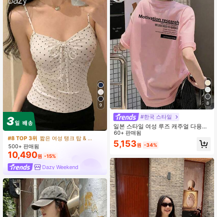
8
9
#8 TOP 3위
짧은 여성 탱크 탑 & 카미스
#한국 스타일
거의 매진!
일본 스타일 여성 루즈 캐주얼 다용도
#8 TOP 3위
#8 TOP 3위
짧은 여성 탱크 탑 & 카미스
짧은 여성 탱크 탑 & 카미스
레터 프린트 반팔 티셔츠, 봄/여름 핑
60+ 판매됨
거의 매진!
거의 매진!
크
5,153
원
-34%
500+ 판매됨
#8 TOP 3위
짧은 여성 탱크 탑 & 카미스
10,490
거의 매진!
원
-15%
Dazy Weekend