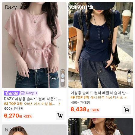
1.2M 팔로워
4.91
1.2M 팔로워
4.91
1.2M 팔로워
4.91
1.2M 팔로워
4.91
4
8
여성용 솔리드 컬러 레귤러 숄더 반팔
Dazy
티셔츠, 라운드 넥 슬림핏 플래터링 탄
#9 TOP 3위
에서 단추 여성 티셔츠
DAZY 여성용 솔리드 컬러 라운드 넥
성 탑, 가벼운 약간 비침 통기성 있는
400+ 판매됨
캐주얼 다용도 데일리 웨어 셔츠 여름
#3 TOP 3위
오버사이즈 여성 블라우스
편안한 소재, 여름 다용도 올매치 티셔
8,438
600+ 판매됨
츠
원
-28%
6,270
원
-33%