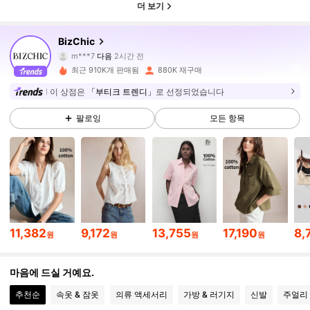
더 보기
1.2M 팔로워
4.91
BizChic
m***7
다음
2시간 전
s***e
가 탐색 중입니다
1.2M 팔로워
4.91
최근 910K개 판매됨
880K 재구매
이 상점은
「부티크 트렌디」
로 선정되었습니다
1.2M 팔로워
4.91
팔로잉
모든 항목
1.2M 팔로워
4.91
1.2M 팔로워
4.91
11,382
9,172
13,755
17,190
8,
원
원
원
원
1.2M 팔로워
4.91
마음에 드실 거예요.
추천순
속옷 & 잠옷
의류 액세서리
가방 & 러기지
신발
주얼리 
1.2M 팔로워
4.91