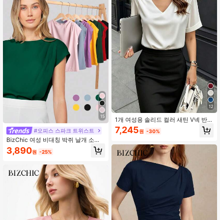
12
15
1개 여성용 솔리드 컬러 새틴 V넥 반팔
티셔츠 블라우스, 우아하고 세련된, 여
7,245
#오피스 스파크 트위스트
원
-30%
름, 일상, 사무실, 데이트, 봄/여름 캐주
BizChic 여성 비대칭 박쥐 날개 소매
얼 화이트에 적합
블라우스, 단색, 기본 도시 통근 스타
3,890
원
-25%
일, 심플하고 우아한 패션 비즈니스 캐
주얼, 교사와 사무실 착용에 적합