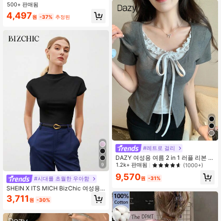
500+ 판매됨
4,497
원
-37%
추정된
#레트로 걸리
DAZY 여성용 여름 2 in 1 러플 리본 반
팔 티셔츠
1.2k+ 판매됨
9
(1000+)
9,570
#시대를 초월한 우아함
원
-31%
SHEIN X ITS MICH BizChic 여성용
블랙 여름 이지 시크 데일리 솔리드 컬
3,711
원
-30%
러 스탠드 칼라 배트윙 반팔 티셔츠,
비즈니스 캐주얼 오피스웨어, 베이직
빈티지 탑