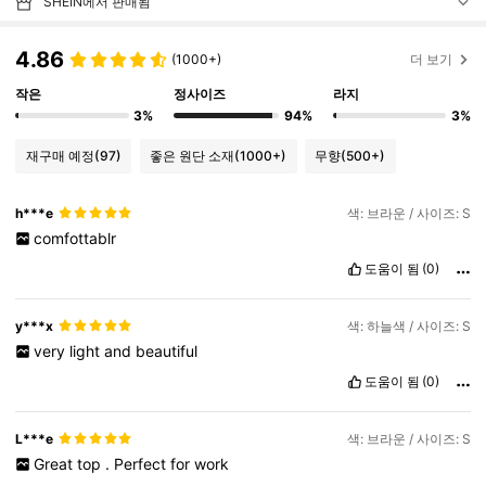
SHEIN에서 판매됨
4.86
(1000+)
더 보기
작은
정사이즈
라지
3%
94%
3%
재구매 예정
(97)
좋은 원단 소재
(1000+)
무향
(500+)
h***e
색: 브라운 / 사이즈: S
comfottablr
도움이 됨
(0)
y***x
색: 하늘색 / 사이즈: S
very
light
and
beautiful
도움이 됨
(0)
L***e
색: 브라운 / 사이즈: S
Great
top
.
Perfect
for
work