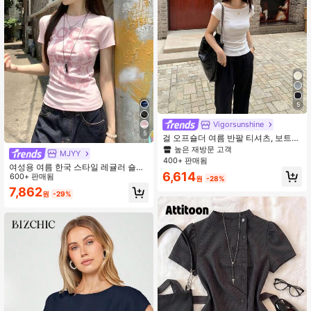
5
Vigorsunshine
5
걸 오프숄더 여름 반팔 티셔츠, 보트넥
슬림핏 우아한 화이트 니트 탑, 캐주얼
높은 재방문 고객
MJYY
클린 걸 에스테틱 디자인
400+ 판매됨
여성용 여름 한국 스타일 레귤러 숄더
6,614
섹시 아메리칸 프린트 핏팅 반팔 티셔
600+ 판매됨
원
-28%
츠 탑 캐주얼 핑크
7,862
원
-29%