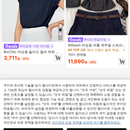
9
15
#샤프 테일러링
Attitoon 여성용 여름 캐주얼 스트라이
#작업복 기본 아이템
프 셔츠
#3 TOP 3위
에서 스탠드 칼라 여성 상의, 블라우스 & 티
BizChic 여성용 솔리드 컬러 박쥐 날
100+ 판매됨
개 소매 비대칭 블랙 블라우스, 베이직
3,711
원
-31%
도시 통근 스타일, 심플하고 우아하며
11,890
원
-25%
패셔너블한 비즈니스 캐주얼, 교사와
오피스웨어에 적합
쿠키와 유사한 기술을 당사 웹사이트에서 사용하여 귀하께서 요청하신 서비스를 제공하
고 가능한 최상의 웹사이트 경험을 제공하고자 합니다. "모두 거부", "모두 허용" 또는 언
제든 선호도를 설정할 수 있습니다. "모두 허용"을 선택하시면 SHEIN의 쇼핑 경험을 보
완하기 위해 트래픽 분석, 향상된 기능 제공, 콘텐츠 및 광고 개인화에 도움이 되는 모든
선택적 쿠키를 설정합니다. "모두 거부"를 선택하시면 웹사이트 작동에 필수적인 쿠키만
허용됩니다. 브라우저 설정을 변경하여 이를 비활성화할 수 있지만 웹사이트 기능에 영
향을 줄 수 있습니다. 사용되는 쿠키에 대해 자세히 알아보고 선택적 쿠키 설정을 조정하
려면 "쿠키 관리"를 선택하세요. 당사가 수집한 데이터 처리 방식에 대한 자세한 내용은
개인정보 보호 정책을 참조하세요.
개인정보 보호 정책을 보려면 여기를 클릭하세요.