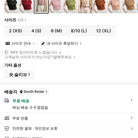
사이즈
US
2
(XS)
4
(S)
6
(M)
8/10
(L)
12
(XL)
사이즈 안내
내 사이즈 측정하기
94%
정사이즈로 느꼈습니다
고객님의 사이즈가 아닌가요? 말해주세요
기타 옵션
숏 슬리브
배송지
South Korea
무료 배송
예상 배송:
2-5 영업일
무료 반품
안전한 결제 · 개인정보 보호