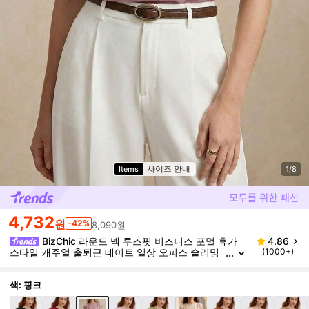
사이즈 안내
Items
1/8
4,732
원
-42%
8,090원
BizChic 라운드 넥 루즈핏 비즈니스 포멀 휴가
4.86
스타일 캐주얼 출퇴근 데이트 일상 오피스 슬리밍
(1000+)
우아한 다용도 여름 가을 할로윈 개학 파티 생일 웨
딩 게스트 교회 특별 행사 외출 해변 모임 사교 휴일 쇼
핑 애프터눈 티 여행 미니멀리스트 셔츠
색: 핑크