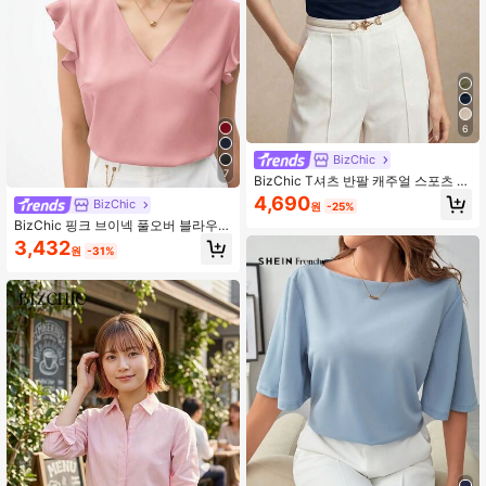
6
BizChic
7
BizChic T셔츠 반팔 캐주얼 스포츠 컨
트리 스타일 데일리 비즈니스 포멀 출
4,690
BizChic
원
-25%
퇴근 데이트 휴가 오피스 슬리밍 우아
BizChic 핑크 브이넥 풀오버 블라우스
한 섹시한 다용도 여름 가을 할로윈 개
러플 트림, 우아한 프렌치 빈티지 스타
학 시즌 파티 생일 웨딩 게스트 특별한
3,432
원
-31%
일, 슬림해 보이는 다용도 탑, 비즈니
행사 외출 해변 모임 사교 휴일 쇼핑
스, 출퇴근, 데이트, 일상복, 휴가, 사무
애프터눈 티 여행 휴가 스타일 루즈핏
실, 여름, 가을, 할로윈, 개학, 파티, 생
스트리트 스타일 미니멀리스트
일, 결혼식 하객, 교회, 특별한 행사, 외
출, 해변, 모임, 사교, 휴일, 쇼핑, 애프
터눈 티, 여행, 정장, 휴가 스타일, 루즈
핏