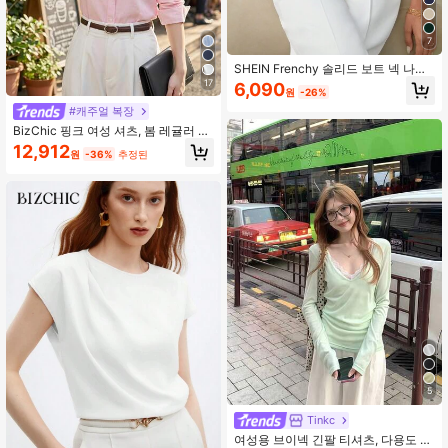
7
SHEIN Frenchy 솔리드 보트 넥 나비
소매 티
17
6,090
원
-26%
#캐주얼 복장
BizChic 핑크 여성 셔츠, 봄 레귤러 핏,
버튼 긴팔, 우아한 캐주얼 출퇴근 데이
12,912
원
-36%
추정된
트 일상 휴가 독립기념일 졸업 시즌 음
악 축제 슬리밍 우아한 다용도 고급 여
름 사교 휴일 파티 외출 해변 사무실
프렌치 빈티지 미니멀리스트 프레시
5
#1 TOP 3위
평원 여성 상의
높은 재방문 고객
Tinkc
#1 TOP 3위
#1 TOP 3위
평원 여성 상의
평원 여성 상의
여성용 브이넥 긴팔 티셔츠, 다용도 자