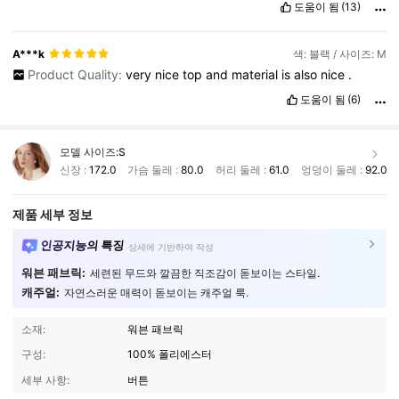
도움이 됨
(13)
A***k
색: 블랙 / 사이즈: M
Product Quality:
very
nice
top
and
material
is
also
nice
.
도움이 됨
(6)
모델 사이즈:
S
신장 :
172.0
가슴 둘레 :
80.0
허리 둘레 :
61.0
엉덩이 둘레 :
92.0
제품 세부 정보
인공지능의 특징
상세에 기반하여 작성
워븐 패브릭:
세련된 무드와 깔끔한 직조감이 돋보이는 스타일.
캐주얼:
자연스러운 매력이 돋보이는 캐주얼 룩.
소재:
워븐 패브릭
구성:
100% 폴리에스터
세부 사항:
버튼