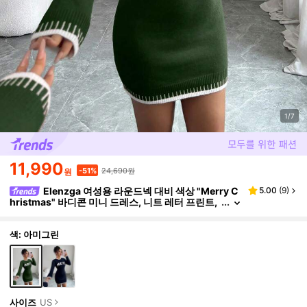
1/7
11,990
24,690원
-51%
원
Elenzga 여성용 라운드넥 대비 색상 "Merry C
5.00
(
9
)
hristmas" 바디콘 미니 드레스, 니트 레터 프린트,
캐주얼 홀리데이 크리스마스 스웨터 드레스, 레드
색: 아미그린
사이즈
US