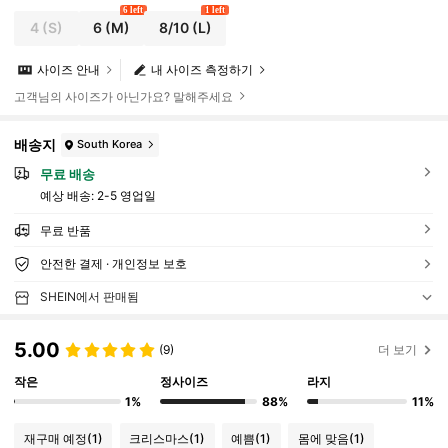
6 left
1 left
4
(S)
6
(M)
8/10
(L)
사이즈 안내
내 사이즈 측정하기
고객님의 사이즈가 아닌가요? 말해주세요
배송지
South Korea
무료 배송
예상 배송:
2-5 영업일
무료 반품
안전한 결제 · 개인정보 보호
SHEIN에서 판매됨
5.00
(9)
더 보기
작은
정사이즈
라지
1%
88%
11%
재구매 예정
(1)
크리스마스
(1)
예쁨
(1)
몸에 맞음
(1)