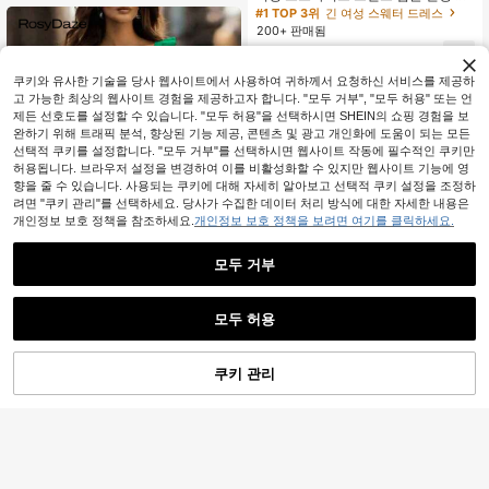
소매 드레스 캐주얼 블랙 여름
#1 TOP 3위
긴 여성 스웨터 드레스
200+ 판매됨
13,690
원
-26%
쿠키와 유사한 기술을 당사 웹사이트에서 사용하여 귀하께서 요청하신 서비스를 제공하
고 가능한 최상의 웹사이트 경험을 제공하고자 합니다. "모두 거부", "모두 허용" 또는 언
제든 선호도를 설정할 수 있습니다. "모두 허용"을 선택하시면 SHEIN의 쇼핑 경험을 보
완하기 위해 트래픽 분석, 향상된 기능 제공, 콘텐츠 및 광고 개인화에 도움이 되는 모든
선택적 쿠키를 설정합니다. "모두 거부"를 선택하시면 웹사이트 작동에 필수적인 쿠키만
허용됩니다. 브라우저 설정을 변경하여 이를 비활성화할 수 있지만 웹사이트 기능에 영
향을 줄 수 있습니다. 사용되는 쿠키에 대해 자세히 알아보고 선택적 쿠키 설정을 조정하
려면 "쿠키 관리"를 선택하세요. 당사가 수집한 데이터 처리 방식에 대한 자세한 내용은
개인정보 보호 정책을 참조하세요.
개인정보 보호 정책을 보려면 여기를 클릭하세요.
모두 거부
18
모두 허용
RosyDaze
SHEIN 새로운 빈티지 로맨틱 휴가 유
럽 및 미국 스타일 하이엔드 디자인 스
쿠키 관리
장바구니 담기
12,411
51% 할인!
원
-33%
추정된
퀘어 넥 백리스 섹시 밤쉘 소프트 베이
지 니트 피티드 미디 길이 드레스 섬세
#홀터넥 드레스
한 러플 헴, 민소매, 캐주얼웨어; 미니
멀리스트 솔리드 컬러 개인화된 하이
DAZY 여성용 줄무늬 헬터넥 타이트
웨이스트 바디콘 파티 칵테일 니트 스
니트 상의
70+ 판매됨
웨터 드레스 여성용
10,790
원
-26%