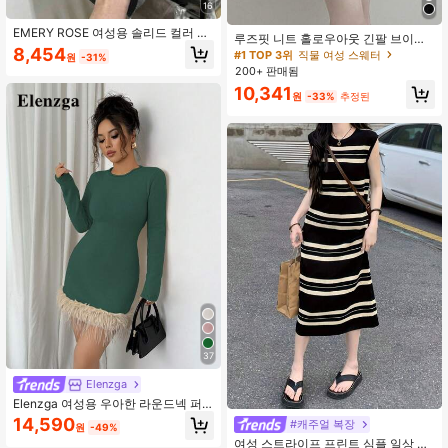
16
EMERY ROSE 여성용 솔리드 컬러 캐
루즈핏 니트 홀로우아웃 긴팔 브이넥
주얼 다용도 니트 상의 데일리웨어
8,454
커버업 스웨터 탑 화이트 가을
#1 TOP 3위
직물 여성 스웨터
원
-31%
200+ 판매됨
10,341
원
-33%
추정된
37
Elenzga
Elenzga 여성용 우아한 라운드넥 퍼
지 트림 바디콘 스웨터 드레스, 가을/
14,590
#캐주얼 복장
원
-49%
겨울
여성 스트라이프 프린트 심플 일상 민