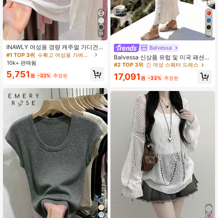
3M 팔로워
4.89
14
24
INAWLY 여성용 경량 캐주얼 가디건,
Balvessa
여름
#1 TOP 3위
수확고 여성용 가벼운 카디건
Balvessa 신상품 유럽 및 미국 패션
10k+ 판매됨
휴가 캐주얼 혼합 색상 니트 스웨터 드
#2 TOP 3위
긴 여성 스웨터 드레스
레스
5,751
17,091
원
-32%
추정된
원
-33%
추정된