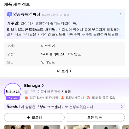
제품 세부 정보
인공지능의 특징
상세에 기반하여 작성
캐주얼:
일상에서 편안하게 즐기는 데일리 룩.
리브 니트, 콘트라스트 바인딩:
신축성이 뛰어나 몸에 부드럽게 밀착되는
골지 니트 디테일은 시각적인 포인트를 더해주며, 우수한 유연성과 탄탄한
내구성을 동시에 선사합니다.
소재:
니트웨어
구성:
94% 폴리에스터, 6% 양모
안감:
언라인드
더 보기
3M 팔로워
4.89
Elenzga
j***n
이(가)
하루 전에
지불됨
m***4
다음
1시간 전
최근 8.4M개 판매됨
5.5M 재구매
팔로워 급증 12%
3M 팔로워
4.89
이 상점은
「부티크 트렌디」
로 선정되었습니다
팔로잉
모든 항목
3M 팔로워
4.89