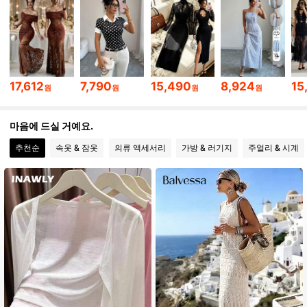
3M 팔로워
4.89
3M 팔로워
4.89
17,612
7,790
15,490
8,924
15
원
원
원
원
3M 팔로워
4.89
마음에 드실 거예요.
추천순
속옷 & 잠옷
의류 액세서리
가방 & 러기지
주얼리 & 시계
3M 팔로워
4.89
3M 팔로워
4.89
3M 팔로워
4.89
3M 팔로워
4.89