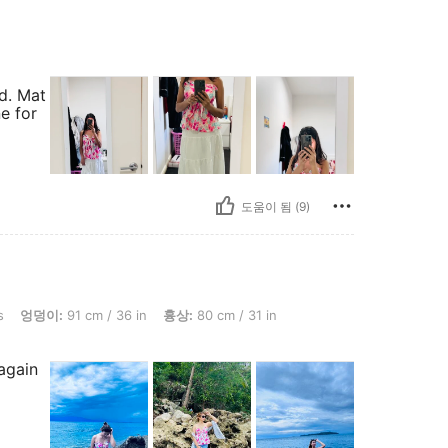
od. Mat
e for
도움이 됨 (9)
 cm / 36 in, 흉상: 80 cm / 31 in, 허리: 69 cm / 27 in, 색: 멀티컬러, 사이즈: S
s
엉덩이:
91 cm / 36 in
흉상:
80 cm / 31 in
again