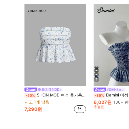
6
SHEIN MOD
#탑티어스
SHEIN MOD 여성 휴가용 작은 화초 모양 플리츠 러플 밑단 밴도 탑
Elamini 여성 봄/여름 뷔스티에 프
-50%
-36%
재고 1개 남음
6,027원
100+ 
추정된
7,290원