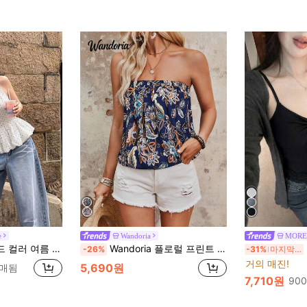
e
Wandoria
MORE
 백리스 크롭 탑, 허리 밴딩, 민소매 화이트, 바캉스룩
Wandoria 플로럴 프린트 여름 플리츠 스트랩리스 상의
-26%
-31%
마지막 3일
거의 매진!
5,690원
판매됨
7,710원
90