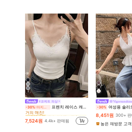
4
#코케트 의상
Vigorsunshin
해변 여성 탱크 탑 & 카미스
#1 TOP 3위
프렌치 레이스 캐미솔 탑 패드 버스트 화이트 언더셔츠 캐주얼
여성용 솔리드 컬러 여름 폴카 도트 디자인 러플 헴 홀터넥
-30%
마지막 3일
-30%
거의 매진!
해변 여성 탱크 탑 & 카미스
해변 여성 탱크 탑 & 카미스
#1 TOP 3위
#1 TOP 3위
8,451원
300+ 
거의 매진!
거의 매진!
7,524원
4.4k+ 판매됨
해변 여성 탱크 탑 & 카미스
#1 TOP 3위
높은 재방문 고객
거의 매진!