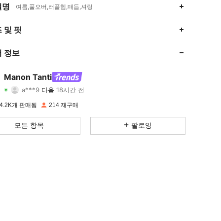
설명
여름,풀오버,러플헴,매듭,셔링
 및 핏
 정보
Manon Tanti
4.87
214
4.2K
a***9
다음
18시간 전
4.87
214
4.2K
4.2K개 판매됨
214 재구매
모든 항목
팔로잉
4.87
214
4.2K
4.87
214
4.2K
4.87
214
4.2K
4.87
214
4.2K
4.87
214
4.2K