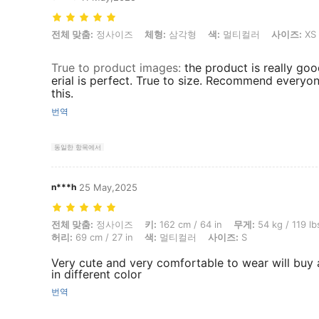
전체 맞춤: 정사이즈, 체형: 삼각형, 색: 멀티컬러, 사이즈: XS
전체 맞춤:
정사이즈
체형:
삼각형
색:
멀티컬러
사이즈:
XS
True to product images
:
the product is really go
erial is perfect. True to size. Recommend everyon
this.
번역
동일한 항목에서
n***h
25 May,2025
전체 맞춤: 정사이즈, 키: 162 cm / 64 in, 무게: 54 kg / 119 lbs, 엉덩이: 91
전체 맞춤:
정사이즈
키:
162 cm / 64 in
무게:
54 kg / 119 lb
허리:
69 cm / 27 in
색:
멀티컬러
사이즈:
S
Very cute and very comfortable to wear will buy 
in different color
번역