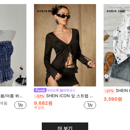
SHEIN LUNE 여성 플로럴 프린트
#시스루 블라우스
-27%
릴 트림 보우 타이 슬림핏 크롭 탑
SHEIN ICON 앞 스트랩 나비매듭 리본 프릴 세미쉬어 상의
-37%
3,590원
9,682원
판매됨
추정된
더 보기