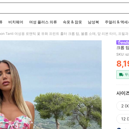
 and down arrow keys to navigate search 최근 검색어 and 검색 후 발견. Press Enter 
류
비치웨어
여성 플러스 의류
속옷 & 잠옷
남성복
주얼리 & 액
non Tanti 여성용 로맨틱 꽃 유화 프린트 홀터 크롭 탑, 볼륨 소매, 앞 리본 타이, 프릴과
크롭 탑
SKU: s
8,
PR
무
사이
2 (X
12 (