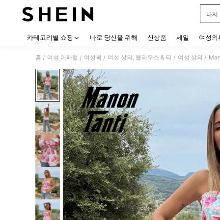
나시
Use up
카테고리별 쇼핑
바로 당신을 위해
신상품
세일
여성의
홈
여성 어패럴
여성복
여성 상의, 블라우스 & 티
여성 상의
Ma
/
/
/
/
/