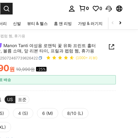
0
0
to select.
세서리
신발
뷰티 & 헬스
홈 앤 리빙
가방 & 러기지
스포츠 & 아웃
 펩럼 헴, 휴가용
Manon Tanti 여성용 로맨틱 꽃 유화 프린트 홀터
, 볼륨 소매, 앞 리본 타이, 프릴과 펩럼 헴, 휴가용
z25072467739626422
(1000+ 리뷰)
190
원
10,990원
-25%
ICE AND AVAILABILITY
료 배송
즈
US
표준
S)
4 (S)
6 (M)
8/10 (L)
XL)