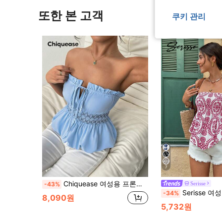
또한 본 고객
쿠키 관리
7
Chiquease 여성용 프론트 미들 타이 프린트 케이블 니트 스웨터, 더블 레이어 밑단 디자인
Serisse
-43%
Serisse 여성용 올오버
-34%
8,090원
5,732원