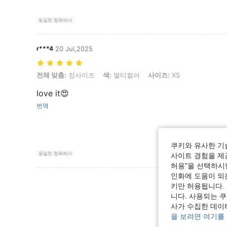
동일한 항목에서
r***4
20 Jul,2025
전체 맞춤: 정사이즈, 색: 멀티컬러, 사이즈: XS
전체 맞춤:
정사이즈
색:
멀티컬러
사이즈:
XS
love it😍
번역
쿠키와 유사한 기
동일한 항목에서
사이트 경험을 제공
허용"을 선택하시면
인화에 도움이 되
리뷰 더 
키만 허용됩니다.
니다. 사용되는 
사가 수집한 데이
을 보려면 여기를