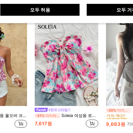
모두 허용
모두 거
소
#3 TOP 3위
#한국 스타일
-30%
마지막 3일
거의 매진!
 프린트 비대칭 밑단 반도 탑
Soleia 여성용 로맨틱 플로럴 유화 프린트 크롭 튜브 탑, 러플, 리본 타이 프론트, 프릴 헴 디테일, 휴가, 달콤한 튜브 탑, 발렌타인 데이 데이트, 크리스마스 여성복, 파티 여성 탑, 해변 휴가, 새해 탑, 파티 여성, 카와이이 의류
-31%
마지막 3일
소
소
#3 TOP 3위
#3 TOP 3위
거의 매진!
거의 매진!
7,617원
9,663원
7
소
#3 TOP 3위
거의 매진!