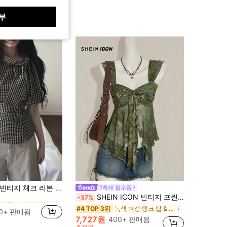
부
매 없는 여성 상의
빈티지 체크 리본 타이 허리 셔링 플리츠 디자인 슬림핏 민소매 탱크탑 우아한 여름 휴가용 블랙 탑
#축제 필수품
SHEIN ICON 빈티지 프린트 비대칭 밑단 메쉬 트림 여성 탱크 탑
-37%
매 없는 여성 상의
매 없는 여성 상의
녹색 여성 탱크 탑 & 카미스
#4 TOP 3위
00+ 판매됨
매 없는 여성 상의
7,727원
400+ 판매됨