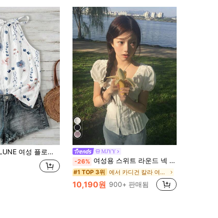
 홀터넥 로맨틱 우아한 쉬폰 캐미솔, 봄/여름, 야외, 해변 휴가, 시크에 적합
MJYY
여성용 스위트 라운드 넥 보우 타이 허리 러플 반팔 블라우스 화이트 여름
-26%
에서 카디건 칼라 여성 상의, 블라우스 & 티
#1 TOP 3위
10,190원
900+ 판매됨