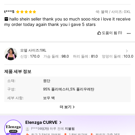
t***5
색: 블랙 / 사이즈: 0XL
hallo
shein
seller
thank
you
so
much
sooo
nice
i
love
it
receive
my
order
today
again
thank
you
i
gave
5
stars
도움이 됨
(1)
모델 사이즈:
1XL
신장 :
170.0
가슴 둘레 :
98.0
허리 둘레 :
81.0
엉덩이 둘레 :
103.0
제품 세부 정보
소재:
원단
구성:
95% 폴리에스터,5% 폴리우레탄
세부 사항:
보우 백
더 보기
652K 팔로워
4.84
Elenzga CURVE
f***9
이(가)
하루 전에
지불됨
6***3
다음
10분 전에
최근 3.5M개 판매됨
1.8M 재구매
팔로워 급증 16%