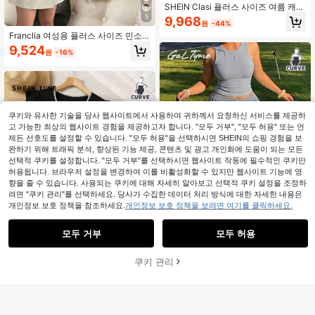
SHEIN Clasi 플러스 사이즈 여름 캐주
얼 휴가 솔리드 컬러 배트윙 탑과 리프
5
9,968
원
-44%
프린트 반바지 2피스 세트
Franclia 여성용 플러스 사이즈 민소
매 카울넥 슬림핏 니트 탱크탑과 캐주
9,524
원
-16%
얼 반바지 2피스 세트 캐주얼 출퇴근
룩
쿠키와 유사한 기술을 당사 웹사이트에서 사용하여 귀하께서 요청하신 서비스를 제공하
고 가능한 최상의 웹사이트 경험을 제공하고자 합니다. "모두 거부", "모두 허용" 또는 언
유사한 재고품 표시
모두 보기
제든 선호도를 설정할 수 있습니다. "모두 허용"을 선택하시면 SHEIN의 쇼핑 경험을 보
완하기 위해 트래픽 분석, 향상된 기능 제공, 콘텐츠 및 광고 개인화에 도움이 되는 모든
선택적 쿠키를 설정합니다. "모두 거부"를 선택하시면 웹사이트 작동에 필수적인 쿠키만
허용됩니다. 브라우저 설정을 변경하여 이를 비활성화할 수 있지만 웹사이트 기능에 영
향을 줄 수 있습니다. 사용되는 쿠키에 대해 자세히 알아보고 선택적 쿠키 설정을 조정하
려면 "쿠키 관리"를 선택하세요. 당사가 수집한 데이터 처리 방식에 대한 자세한 내용은
개인정보 보호 정책을 참조하세요.
개인정보 보호 정책을 보려면 여기를 클릭하세요.
모두 거부
모두 허용
19
죄송합니다. 이 상품은 품절되었습니다.
GalTyme
쿠키 관리
품절
8
GalTyme 플러스 사이즈 헤이지 블루
민소매 상의 및 러플 헴 스커트 2피스
20,961
SHEIN LUNE 캐주얼 미니멀리스트 로
원
-33%
추정된
세트
맨틱 빈티지 핸드메이드 쉘 플라워 장
11,390
원
-26%
식 플러스 사이즈 여성 블랙 라운드 넥
반팔 반바지 2피스 세트, 여름 휴가에