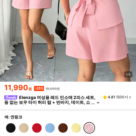
1/5
11,990
16,090원
-25%
원
Elenzga 여성용 레드 민소매 2피스 세트,
4.81
(
500+
)
등 없는 보우 타이 허리 탑 + 반바지, 데이트, 쇼
핑, 파티, 출퇴근에 적합, 시크 스타일
색: 연핑크