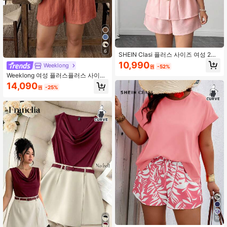
6
SHEIN Clasi 플러스 사이즈 여성 2개
세트 민소매 크롭 탑 + 반바지
10,990
Weeklong
원
-52%
Weeklong 여성 플러스플러스 사이즈
플레인 싱글 브레스트 베스트와 반바
14,090
원
-25%
지 캐주얼 2피스 수트
10