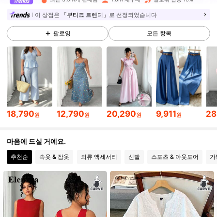
652K 팔로워
4.84
이 상점은
「부티크 트렌디」
로 선정되었습니다
팔로잉
모든 항목
652K 팔로워
4.84
652K 팔로워
4.84
652K 팔로워
4.84
18,790
12,790
20,290
9,911
28
원
원
원
원
652K 팔로워
4.84
마음에 드실 거예요.
추천순
속옷 & 잠옷
의류 액세서리
신발
스포츠 & 아웃도어
가
652K 팔로워
4.84
652K 팔로워
4.84