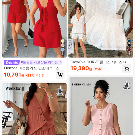
652K 팔로워
4.84
652K 팔로워
4.84
652K 팔로워
4.84
6
5
GlowEve CURVE 플러스 사이즈 여성
#눈길을 사로잡는 컷아웃
캐주얼 솔리드 컬러 할로우 아웃 자수
19,390
Elenzga 여성용 레드 민소매 2피스 세
원
-25%
셔츠 및 반바지 2피스 세트, 봄/여름
트: 보우노트 백 크롭 탑 + 반바지, 데
10,791
원
-33%
추정된
이트, 쇼핑, 파티, 출퇴근에 적합, 시크
스타일