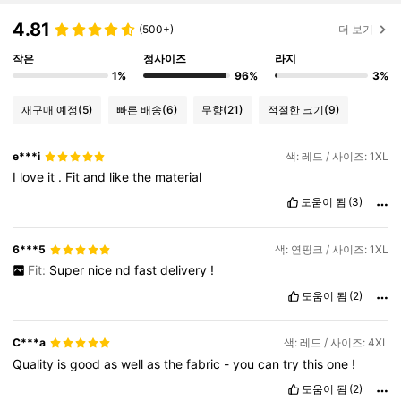
4.81
(500+)
더 보기
작은
정사이즈
라지
1%
96%
3%
재구매 예정
(5)
빠른 배송
(6)
무향
(21)
적절한 크기
(9)
e***i
색: 레드 / 사이즈: 1XL
I
love
it
.
Fit
and
like
the
material
도움이 됨
(3)
6***5
색: 연핑크 / 사이즈: 1XL
Fit:
Super
nice
nd
fast
delivery
!
도움이 됨
(2)
C***a
색: 레드 / 사이즈: 4XL
Quality
is
good
as
well
as
the
fabric
-
you
can
try
this
one
!
도움이 됨
(2)