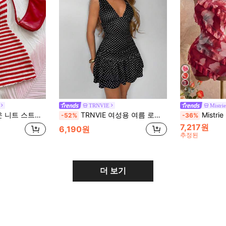
4
TRNVIE
Mistrie
 미니 드레스, 바캉스 스타일, 레드
TRNVIE 여성용 여름 로맨틱 캐주얼 브이넥 허리 조임 블랙 물방울 미니 드레스
Mistrie 2026 여성 신상 섹시 넥라인 플로럴 프린트 홀터 드레스, 러플 
-52%
-36%
7,217원
6,190원
추정된
더 보기