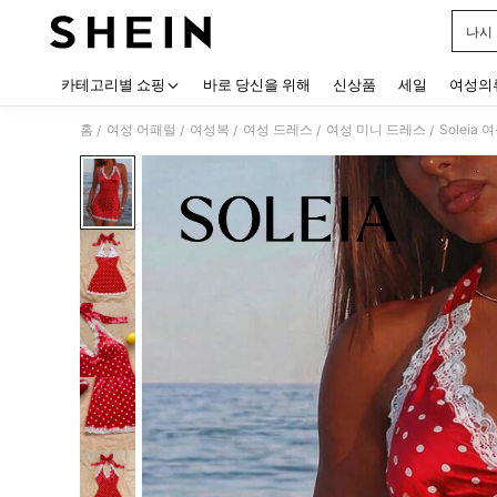
나시
Use up
카테고리별 쇼핑
바로 당신을 위해
신상품
세일
여성의
홈
여성 어패럴
여성복
여성 드레스
여성 미니 드레스
/
/
/
/
/