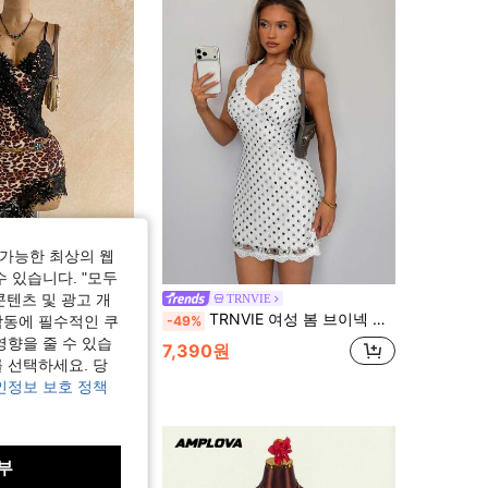
4.91
11K
2.4M
4.91
11K
2.4M
가능한 최상의 웹
수 있습니다. "모두
콘텐츠 및 광고 개
TRNVIE
스 트림 컬러블록 핏 비대칭 헴 바디콘 미니 드레스, 파티, 데이트, 보헤미안, 보헤미안, 휴가, 빈티지, 홀리데이
TRNVIE 여성 봄 브이넥 슬림핏 A라인 섹시 핑크 레이스 트림 드레스
-49%
작동에 필수적인 쿠
영향을 줄 수 있습
7,390원
 선택하세요. 당
인정보 보호 정책
부