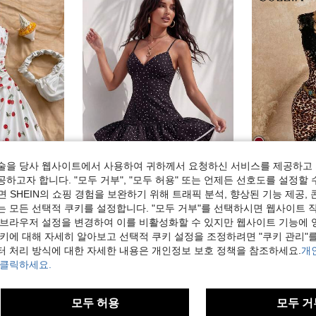
술을 당사 웹사이트에서 사용하여 귀하께서 요청하신 서비스를 제공하고 
4
하고자 합니다. "모두 거부", "모두 허용" 또는 언제든 선호도를 설정할 
 SHEIN의 쇼핑 경험을 보완하기 위해 트래픽 분석, 향상된 기능 제공, 
Glamine
Soleia
& 화이트 플로럴 메시 슬립 드레스
Glamine 레트로 섹시 도트 러플 스트랩 미니 드레스
Soleia 여성용 섹시한 스파게티 스트랩 브이넥 레이
-50%
-25%
는 모든 선택적 쿠키를 설정합니다. "모두 거부"를 선택하시면 웹사이트 
 브라우저 설정을 변경하여 이를 비활성화할 수 있지만 웹사이트 기능에 
7,790원
16,590원
쿠키에 대해 자세히 알아보고 선택적 쿠키 설정을 조정하려면 "쿠키 관리"를
터 처리 방식에 대한 자세한 내용은 개인정보 보호 정책을 참조하세요.
개
 클릭하세요.
모두 허용
모두 거