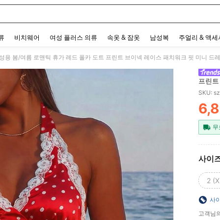
 and down arrow keys to navigate search 최근 검색어 and 검색 후 발견. Press Enter 
류
비치웨어
여성 플러스 의류
속옷 & 잠옷
남성복
주얼리 & 액
프린트 
이트, 
SKU: s
런치, 
6,
미안, 
PR
무
사이
2 (X
사이
고객님의