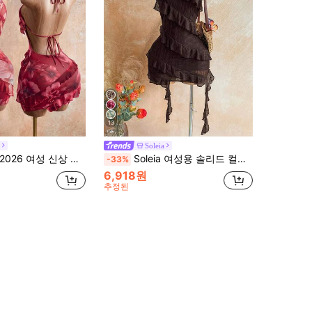
13
Soleia
보더 디자인, Y2K 리바이벌, 스위트 스파이시 스타일, 휴가룩, 젊은 성인, 시스루 패브릭, 슬림핏, 경량. 해변 휴가, 음악 축제, 부활절, 새 학년 의상에 적합합니다.
Soleia 여성용 솔리드 컬러 러플 넥 민소매 피티드 미니 드레스, 여름
-33%
6,918원
추정된