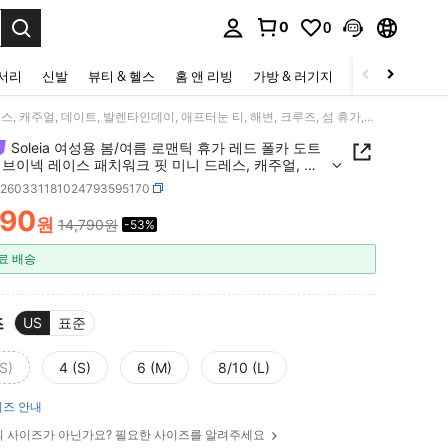
0
0
to select.
세서리
신발
뷰티 & 헬스
홈 앤 리빙
가방 & 러기지
스포츠 & 아웃
Soleia 여성용 봄/여름 로맨틱 휴가 레드 폴카 도트 프린트 브이넥 레이스 패치워크 핏 미니 드레스, 캐주얼, 데이트, 발렌타인데이, 애프터눈 티, 해변, 크루즈, 섬 휴가, 브런치, 로드 트립, 도시 휴가, 음악 축제, 파티, 보헤미안, 보헤미안, 히피, 웨스턴, 다용도 레이어링, 사계절, 일상 출퇴근
Soleia 여성용 봄/여름 로맨틱 휴가 레드 폴카 도트
브이넥 레이스 패치워크 핏 미니 드레스, 캐주얼, 데
발렌타인데이, 애프터눈 티, 해변, 크루즈, 섬 휴가, 브
z260331181024793595170
로드 트립, 도시 휴가, 음악 축제, 파티, 보헤미안, 보헤
890
히피, 웨스턴, 다용도 레이어링, 사계절, 일상 출퇴근
원
14,790원
-53%
ICE AND AVAILABILITY
료 배송
즈
US
표준
S)
4 (S)
6 (M)
8/10 (L)
즈 안내
 사이즈가 아닌가요? 필요한 사이즈를 알려주세요