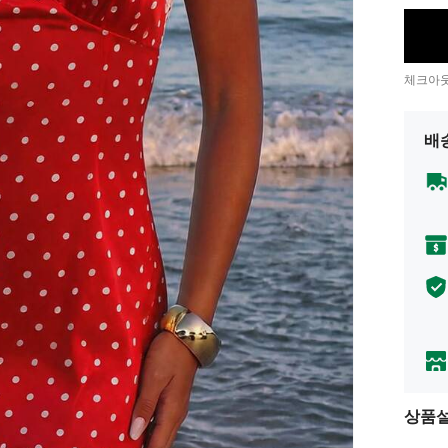
체크아웃
배
상품