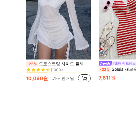
시어 여성 미니 드레스
#1 TOP 3위
드로스트링 사이드 플레어 소매 비대칭 넥라인 브라리스 화이트 봄 우아한 웨딩 게스트 드레스
#홀터넥 드레스
-25%
(1000+)
Soleia 새로운 니트 스트라이프 백리스
-32%
시어 여성 미니 드레스
시어 여성 미니 드레스
#1 TOP 3위
#1 TOP 3위
(1000+)
(1000+)
7,811원
10,090원
1.7k+ 판매됨
시어 여성 미니 드레스
#1 TOP 3위
(1000+)