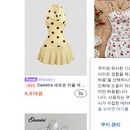
쿠키와 유사한 기
9
사이트 경험을 제공
허용"을 선택하시면
Sweetra
Soleia
Sweetra 새로운 카울 넥 타이 스트랩 미니 드레스, 보헤미안 스타일, 비대칭 밑단, 휴가와 외출에 적합
Soleia 여성 여름 휴가 블루 
-43%
-24%
인화에 도움이 되
키만 허용됩니다.
6,818원
12,990원
니다. 사용되는 
사가 수집한 데이
을 보려면 여기를
쿠키 관리