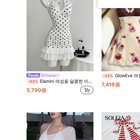
GlowEve 여성용 섹시한 스파게티 스트랩 허리 밴딩 A라인 미니 드레스, 프린트 컬러블록, 폴카 도트 패턴, 플로
Elamini
-43%
Elamini 여성용 달콤한 미니멀리스트 섹시 폴카 도트 홀터넥 러플 드레스
-53%
7,418원
5,790원