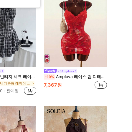
i
Amplova
섹시 홀터넥 민소매 봄/여름 신상 허리 강조 슬림핏 티어드 드레스 핫걸 스타일 우븐 걸 드레스
Amplova 레이스 컵 디테일 트로피컬 플로럴 메쉬 바디콘 미니 드레스
-19%
에서 계층형 레이어 여성 드레스
7,367원
00+ 판매됨