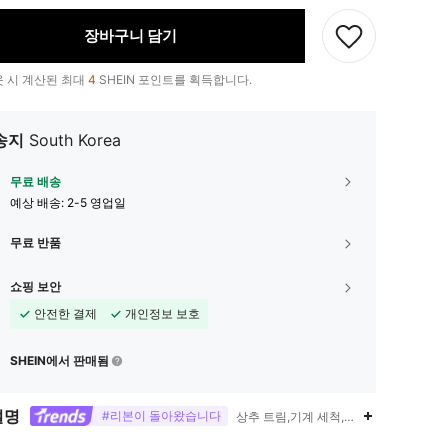
장바구니 담기
 시 계산된 최대
4
SHEIN 포인트를 획득합니다.
송지
South Korea
무료 배송
예상 배송:
2-5 영업일
무료 반품
쇼핑 보안
안전한 결제
개인정보 보호
SHEIN에서 판매됨
설명
#리본이 돌아왔습니다
상추 트림,기계 세척, 드라이클리닝 금지