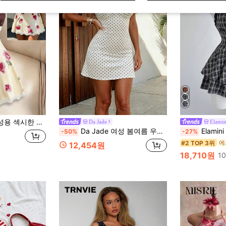
럴 드레스, 여성 캐주얼 비치 휴가 여행복, 일상 드레스, 휴가 드레스, 섹시 드레스, 우아한 드레스에 적합
Da Jade
Elamin
Da Jade 여성 봄여름 우아한 더블 러플 오프숄더 폴카도트 드레스, 트위스트 프론트 슬림 바디콘 빈티지 미니 스커트, 비치 데이트 일상 파티용
Elamini 빈티지 체크 레이스 패치워크 
-50%
-27%
#2 TOP 3위
12,454원
18,710원
1