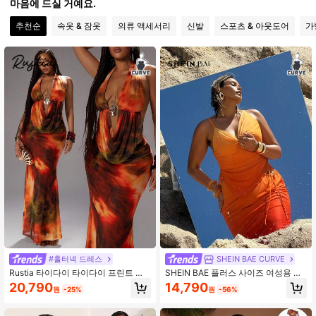
마음에 드실 거예요.
450K 팔로워
4.89
추천순
속옷 & 잠옷
의류 액세서리
신발
스포츠 & 아웃도어
가
450K 팔로워
4.89
#홀터넥 드레스
SHEIN BAE CURVE
Rustia 타이다이 타이다이 프린트 비
SHEIN BAE 플러스 사이즈 여성용 옴
치 휴가 스파게티 스트랩 백리스 타이
브레 스파게티 스트랩 캐미솔 상의 및
20,790
14,790
원
-25%
원
-56%
업 머메이드 맥시 스커트, 플러스 사이
롱 스커트 세트
즈 2피스 세트 여성용