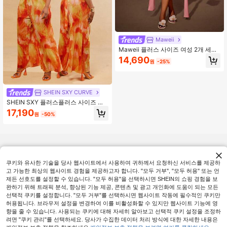
Maweii
Maweii 플러스 사이즈 여성 2개 세트
드레이프 넥 백리스 상의 및 반바지 세
14,690
원
-25%
트, 핑크
SHEIN SXY CURVE
SHEIN SXY 플러스플러스 사이즈 여
성 2피스 세트: 그라데이션 염료 플리
17,190
원
-50%
츠 백리스 캐미솔 탑 & 롱 팬츠, 초봄,
봄&여름, 휴가, 비치 파티, 캐주얼 웨어
에 적합, 슬림핏 & 편안함
쿠키와 유사한 기술을 당사 웹사이트에서 사용하여 귀하께서 요청하신 서비스를 제공하
고 가능한 최상의 웹사이트 경험을 제공하고자 합니다. "모두 거부", "모두 허용" 또는 언
제든 선호도를 설정할 수 있습니다. "모두 허용"을 선택하시면 SHEIN의 쇼핑 경험을 보
완하기 위해 트래픽 분석, 향상된 기능 제공, 콘텐츠 및 광고 개인화에 도움이 되는 모든
선택적 쿠키를 설정합니다. "모두 거부"를 선택하시면 웹사이트 작동에 필수적인 쿠키만
허용됩니다. 브라우저 설정을 변경하여 이를 비활성화할 수 있지만 웹사이트 기능에 영
향을 줄 수 있습니다. 사용되는 쿠키에 대해 자세히 알아보고 선택적 쿠키 설정을 조정하
려면 "쿠키 관리"를 선택하세요. 당사가 수집한 데이터 처리 방식에 대한 자세한 내용은