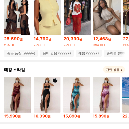
450K 팔로워
4.89
450K 팔로워
4.89
25,590
14,790
20,390
12,468
27
원
원
원
원
450K 팔로워
4.89
25% OFF
25% OFF
25% OFF
39% OFF
24%
좋은 품질 (9999+)
몸에 맞음 (9999+)
예쁨 (9999+)
좋아함 (9999+
450K 팔로워
4.89
매칭 스타일
관련 상품
450K 팔로워
4.89
450K 팔로워
4.89
450K 팔로워
4.89
15,990
16,090
15,890
15,890
22
원
원
원
원