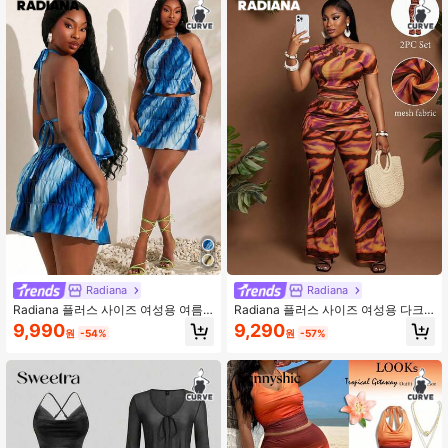
Radiana
Radiana
Radiana 플러스 사이즈 여성용 여름
Radiana 플러스 사이즈 여성용 다크
패션 캐주얼 섹시 비치 휴가 스타일 그
퍼플 여름 휴가 시어 메쉬 탑과 매칭
9,990
9,290
원
-54%
원
-57%
라데이션 컬러 백리스 홀터넥 엘라스
엘라스틱 팬츠 투피스 세트 비대칭 프
틱 스모킹 탑 및 스커트 세트
린트 생동감 있는 뮤직 페스티벌 아웃
핏