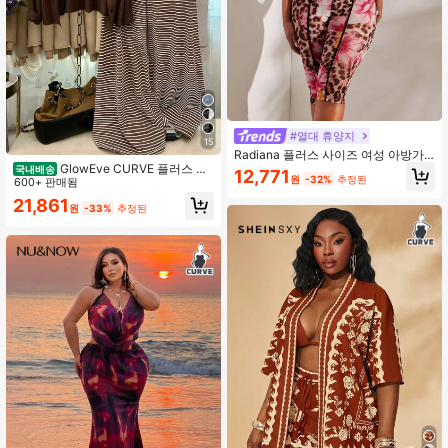
#열대 휴양지
15
Radiana 플러스 사이즈 여성 아방가
GlowEve CURVE 플러스 사
르드 섹시 스트리트 스타일 빈티지 캐
국내배송
12,771
원
-32%
추정된
이즈 솔리드 컬러 니트 가디건, 앞 버
600+ 판매됨
주얼 푸시아 홀터 백리스 민소매 탱크
튼 잠금, 스트라이프 핏 드로스트링 장
탑 및 레오파드 프린트 하이 웨이스트
21,861
원
-33%
추정된
식, 우아한 캐주얼 출퇴근 데일리 웨어
미디 길이 레깅스 2피스 세트, 봄/여름
팬츠