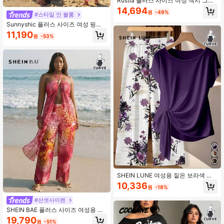
Rustia 플러스 사이즈 여성 섹시 그라
데이션 프린트 비치 스파게티 스트랩
14,694
원
-49%
크롭 탑 & 롱 러치드 바디콘 스커트 2
#스타일 인 블룸
피스 세트, 여름
Sunnyshic 플러스 사이즈 여성 핑크
플로럴 여름 보헤미안 휴가 홀터넥 홀
11,190
원
-53%
로우아웃 탑 & 타이다이 하이웨스트
와이드 레그 팬츠 세트, 매칭 리본 장
식 웨어
SHEIN LUNE 여성용 짙은 보라색 플
로럴 보헤미안 2피스 세트, 여름 반팔
10,336
원
-18%
리본 블라우스 & 스트레이트 레그 팬
츠 아웃핏, 캐주얼 일상 우아한 블라우
#선셋사이렌
스
SHEIN BAE 플러스 사이즈 여성용 전
체 프린트 홀터 끈 없는 상의 및 긴 바
19,790
원
-51%
지 섹시한 2피스 세트, 엑스트라 롱 상