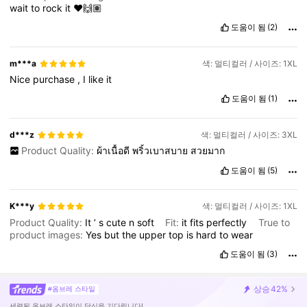
wait
to
rock
it
❤️🙌🏽
도움이 됨
(2)
m***a
색: 멀티컬러 / 사이즈: 1XL
Nice
purchase
,
I
like
it
도움이 됨
(1)
d***z
색: 멀티컬러 / 사이즈: 3XL
Product Quality:
ผ้าเนื้อดี
พริ้วเบาสบาย
สวยมาก
도움이 됨
(5)
K***y
색: 멀티컬러 / 사이즈: 1XL
Product Quality:
It
’
s
cute
n
soft
Fit:
it
fits
perfectly
True to
product images:
Yes
but
the
upper
top
is
hard
to
wear
도움이 됨
(3)
상승
42%
#옴브레 스타일
세련된 옴브레 스타일이 당신을 기다립니다!