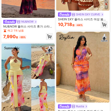
7
SHEIN SXY CURVE
SHEIN SXY 플러스 사이즈 여성 봄&
NU&NOW
여름 우아한 섹시 홀리데이 프린트 비
10,718
원
-44%
치 세트 반팔 셔츠와 신축성 허리 반바
NU&NOW 플러스 사이즈 휴가 스타일
지 2PC-세트, 일상복, 보헤미안, 외출,
스파게티 스트랩 캐미솔 & 스커트 2피
재고 1개 남음
해변 휴가, 휴일, 해변, 서부 복장, 음악
스 세트
7,990
축제, 콘서트, 카니발 파티, 풍부한 레
원
-55%
이어드, 데이트 나이트, 이비자, 내슈
빌, 휴식, 겸손, 시크, 클럽, 귀여운, 캐
주얼, 쇼핑, 스트리트웨어, 외출, 매치
하기 쉽고 슬림해 보이는, 몸매 강조,
몸매를 돋보이게 하는
Rustia