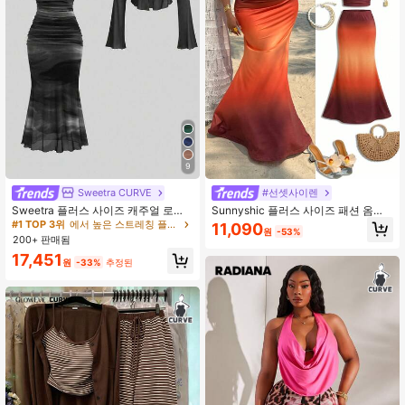
9
Sweetra CURVE
#선셋사이렌
Sweetra 플러스 사이즈 캐주얼 로맨
Sunnyshic 플러스 사이즈 패션 옴브
틱 드레스 & 커버업 2개 세트
레 카울 넥 탑과 피쉬 테일 스커트 2피
#1 TOP 3위
에서 높은 스트레칭 플러스 사이즈 공동 주문
11,090
원
-53%
스 세트, 해변 휴가에 적합
200+ 판매됨
17,451
원
-33%
추정된