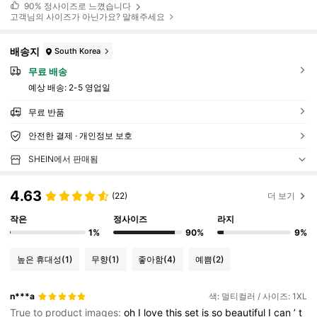
90%
정사이즈로 느꼈습니다
고객님의 사이즈가 아닌가요? 말해주세요
배송지
South Korea
무료 배송
예상 배송:
2-5 영업일
무료 반품
안전한 결제 · 개인정보 보호
SHEIN에서 판매됨
4.63
(22)
더 보기
작은
정사이즈
라지
1%
90%
9%
높은 휴대성
(1)
무향
(1)
좋아함
(4)
예쁨
(2)
n***a
색: 멀티컬러 / 사이즈: 1XL
True to product images:
oh
I
love
this
set
is
so
beautiful
I
can
’
t