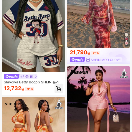
21,790
원
-25%
SHEIN MOD CURVE
#카툰 팝
Slaydiva Betty Boop x SHEIN 플러
스 사이즈 여성용 카툰 스트라이프 프
12,732
원
-31%
린트 반팔 티셔츠 및 캐주얼 반바지 2
피스 세트