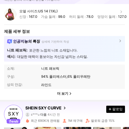
모델 사이즈:
US 14 (1XL)
신장 :
167.0
가슴 둘레 :
99.0
허리 둘레 :
78.0
엉덩이 둘레 :
127.0
제품 세부 정보
인공지능의 특징
상세에 기반하여 작성
니트 패브릭:
포근한 느낌의 니트 소재입니다.
섹시:
대담한 매력이 돋보이는 자신감 넘치는 스타일.
소재:
니트 패브릭
구성:
94% 폴리에스터,6% 폴리우레탄
상의 안감:
라인드
더 보기
450K 팔로워
4.89
SHEIN SXY CURVE
팔로잉
s***u
다음
4시간 전
9***0
가 탐색 중입니다
450K 팔로워
4.89
최근 690K개 판매됨
1M 재구매
팔로워 급증 15%