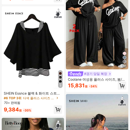
의, 전체 프린트 바지
38
#경기 당일 복장
Coolane 여성용 플러스 사이즈, 봄/여
름 미니멀리스트 스트리트웨어 기본
15,831
5
원
-34%
데일리웨어 외출 스포츠 편안한 오프
숄더 티셔츠 및 와이드 레그 스웨트팬
SHEIN Essnce 블랙 & 화이트 스트라
츠 투피스 의상
이프 대비 프린트 루즈핏 플러스 사이
#6 TOP 3위
다색 플러스 사이즈 공동 주문
즈 여성 2개 세트 민소매 상의 & 반소
70+ 판매됨
매 상의, 캐주얼 여름
9,384
원
-30%