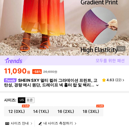
1/12
11,090
26,690원
-58%
원
SHEIN SXY 멀티 컬러 그라데이션 프린트, 고
4.63
(
22
)
탄성, 경량 메시 원단, 드레이프 넥 홀터 탑 및 백리
스 하이웨이스트 A라인 루즈 스커트, 투피스 세트.
봄/여름 캐주얼 휴가 보헤미안 우아한 일상복, 음악 축
제, 콘서트, 카니발 파티, 해변 휴가, 데이트 밤, 생일,
사이즈
:
US
표준
총각 파티, 클럽, 귀여운, 캐주얼, 쇼핑, 스트리트웨어,
4 left
2 left
외출, 매치하기 쉽고 슬림해 보이며 몸매를 강조하고
12
(0XL)
14
(1XL)
16
(2XL)
18
(3XL)
몸매를 돋보이게 합니다
사이즈 안내
내 사이즈 측정하기