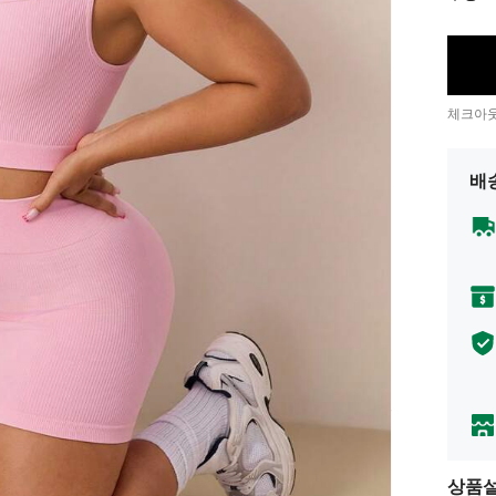
체크아웃
배
상품