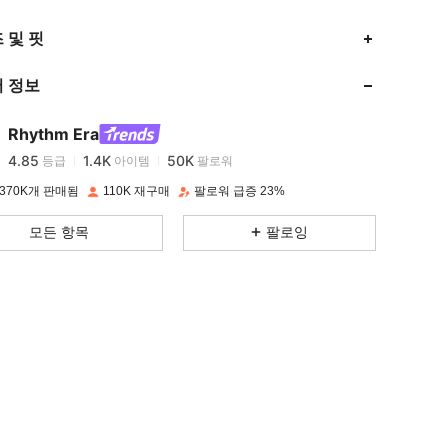
4.85
1.4K
50K
 및 핏
 정보
4.85
1.4K
50K
Rhythm Era
4.85
1.4K
50K
등급
아이템
팔로워
y***3
이(가)
하루 전에
지불됨
370K개 판매됨
110K 재구매
팔로워 급증 23%
4.85
1.4K
50K
모든 항목
팔로잉
4.85
1.4K
50K
4.85
1.4K
50K
4.85
1.4K
50K