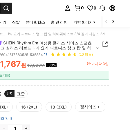
0
0
to select.
세서리
신발
뷰티 & 헬스
홈 앤 리빙
가방 & 러기지
스포츠 & 아웃
 리브드 U넥 요가 피트니스 탱크 탑 및 하이웨이스트 3/4 길이 레깅스 2개
SHEIN Rhythm Era 여성용 플러스 사이즈 스포츠
크 심리스 리브드 U넥 요가 피트니스 탱크 탑 및 하이
 3/4 길이 레깅스 2개
t260415173835251535834
(10 리뷰)
11,767
마지막 3일
원
16,890원
-30%
ICE AND AVAILABILITY
료 배송
즈
US
표준
정사이즈
1XL)
16 (2XL)
18 (3XL)
즈 안내