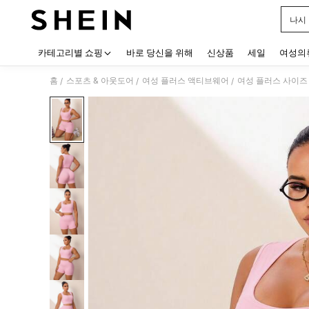
나시
Use up
카테고리별 쇼핑
바로 당신을 위해
신상품
세일
여성의
홈
스포츠 & 아웃도어
여성 플러스 액티브웨어
여성 플러스 사이즈
/
/
/