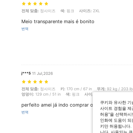
전체 맞춤: 정사이즈, 색: 핑크, 사이즈: 2XL
전체 맞춤:
정사이즈
색:
핑크
사이즈:
2XL
Meio transparente mais é bonito
번역
j***5
11 Jul,2026
전체 맞춤: 정사이즈, 키: 170 cm / 67 in, 무게: 92 kg / 203 lbs, 흉상: 118 
전체 맞춤:
정사이즈
키:
170 cm / 67 in
무게:
92 kg / 203 lb
엉덩이:
129 cm / 51 in
색:
핑크
사이즈:
1XL
쿠키와 유사한 기
perfeito amei já indo comprar outros
사이트 경험을 제공
번역
허용"을 선택하시면
인화에 도움이 되
키만 허용됩니다.
니다. 사용되는 