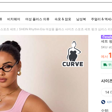
 and down arrow keys to navigate search 최근 검색어 and 검색 후 발견. Press Enter 
류
비치웨어
여성 플러스 의류
속옷 & 잠옷
남성복
주얼리 & 액
 스포츠 세트
SHEIN Rhythm Era 여성용 플러스 사이즈 스포츠 세트 핑크 심리스
/
세트 핑
웨이스트
SKU: s
에서
PR
무
사이
14 (
사이
수량: