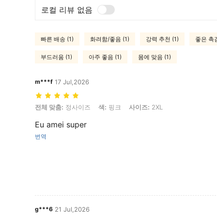
로컬 리뷰 없음
빠른 배송 (1)
화려함/좋음 (1)
강력 추천 (1)
좋은 촉감
부드러움 (1)
아주 좋음 (1)
몸에 맞음 (1)
m***f
17 Jul,2026
전체 맞춤: 정사이즈, 색: 핑크, 사이즈: 2XL
전체 맞춤:
정사이즈
색:
핑크
사이즈:
2XL
Eu amei super
번역
g***6
21 Jul,2026