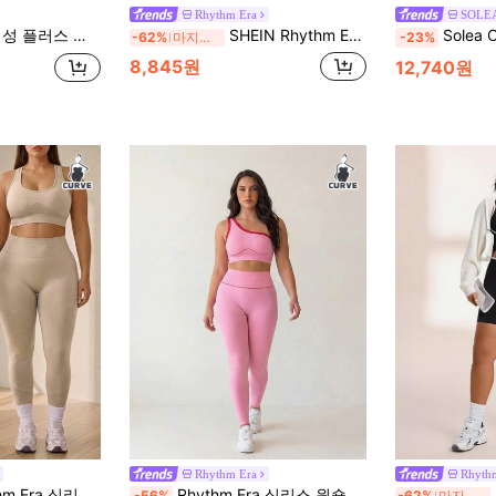
Rhythm Era
SOLE
프린트 탑 및 반바지 캐주얼 일상 스포츠 세트
SHEIN Rhythm Era 여성 플러스 사이즈 탱크탑 및 반바지 스포츠 세트
Solea Cove 여성 플러스 사이즈 스포츠 요가 야외 헬스장 운동 세트
-62%
마지막 2일
-23%
8,845원
12,740원
Rhythm Era
Rhyth
포츠 세트 요가, 운동, 웨이트리프팅 및 캐주얼 웨어에 적합
Rhythm Era 심리스 원숄더 요가 탱크탑 & 고탄성 엉덩이 리프팅 플러스 사이즈 여성 스포츠 세트
-56%
-62%
마지막 2일