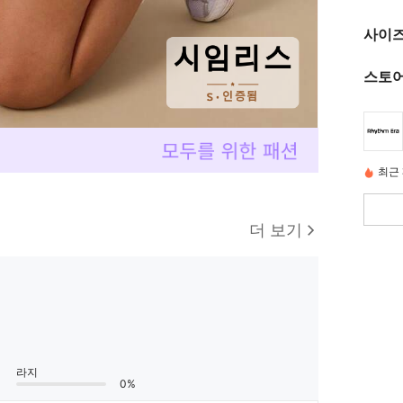
사이즈
스토어
최근 
더 보기
라지
0%