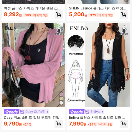
여성 플러스 사이즈 가벼운 랜턴 소매
SHEIN Essnce 플러스 사이즈 여성
허리 끈 오픈 프론트 키모노, 여름용
봄/여름 패션 캐주얼 편안한 일상 기본
8,292
5,200
원
-38%
마지막 3일
원
-37%
마지막 3일
다용도 반팔 블랙 가디건, 여름 코트,
외출 상의, 오피스 웨어, 여성 휴가 복
장
Dazy CURVE
Enliva
Dazy Plus 솔리드 컬러 루즈핏 긴팔
Enliva 플러스 사이즈 솔리드 컬러 할
화이트 커버업 오픈 프론트 플러스 사
로우 아웃 민소매 롱 재킷 겨울 가을,
9,790
7,990
원
-24%
원
-24%
마지막 3일
이즈 여성 봄 여름 가을 경량 재킷
애플 및 둥근 체형용