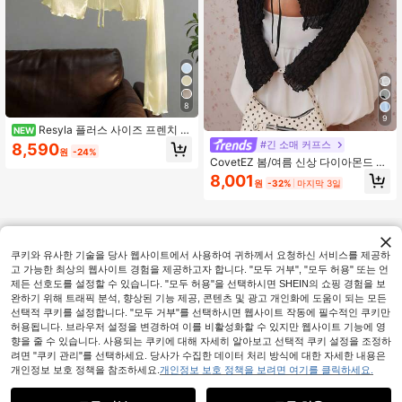
8
9
Resyla 플러스 사이즈 프렌치 스
NEW
타일 캐미솔 드레스 러플 긴팔 티셔츠
#긴 소매 커프스
8,590
원
-24%
커버업 니트 커버업 여성 여름 자외선
CovetEZ 봄/여름 신상 다이아몬드 체
차단 탑 가을
크 메쉬 세미 시어 경량 타이 프론트
8,001
원
-32%
마지막 3일
캐주얼 플러스 사이즈 탑
쿠키와 유사한 기술을 당사 웹사이트에서 사용하여 귀하께서 요청하신 서비스를 제공하
고 가능한 최상의 웹사이트 경험을 제공하고자 합니다. "모두 거부", "모두 허용" 또는 언
제든 선호도를 설정할 수 있습니다. "모두 허용"을 선택하시면 SHEIN의 쇼핑 경험을 보
완하기 위해 트래픽 분석, 향상된 기능 제공, 콘텐츠 및 광고 개인화에 도움이 되는 모든
선택적 쿠키를 설정합니다. "모두 거부"를 선택하시면 웹사이트 작동에 필수적인 쿠키만
허용됩니다. 브라우저 설정을 변경하여 이를 비활성화할 수 있지만 웹사이트 기능에 영
향을 줄 수 있습니다. 사용되는 쿠키에 대해 자세히 알아보고 선택적 쿠키 설정을 조정하
려면 "쿠키 관리"를 선택하세요. 당사가 수집한 데이터 처리 방식에 대한 자세한 내용은
개인정보 보호 정책을 참조하세요.
개인정보 보호 정책을 보려면 여기를 클릭하세요.