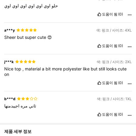
حلو
اوي
اوي
اوي
اوي
اوي
اوي
도움이 됨
(0)
a***y
색: 핑크 / 사이즈: 4XL
Sheer
but
super
cute
😍
도움이 됨
(0)
j***k
색: 핑크 / 사이즈: 2XL
Nice
top
,
material
a
bit
more
polyester
like
but
still
looks
cute
on
도움이 됨
(0)
b***d
색: 핑크 / 사이즈: 1XL
ثاني
مره
اجيبدمنها
도움이 됨
(0)
제품 세부 정보