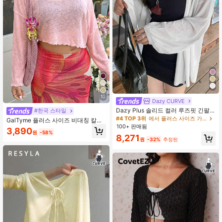
10
Dazy CURVE
Dazy Plus 솔리드 컬러 루즈핏 긴팔
#한국 스타일
화이트 커버업 오픈 프론트 플러스 사
#4 TOP 3위
에서 플러스 사이즈 가벼운 재킷
GalTyme 플러스 사이즈 비대칭 칼라
이즈 여성 봄 여름 가을 얇은 재킷
100+ 판매됨
캐주얼 긴팔 탑 여성용, 연분홍색
3,890
원
-58%
8,271
원
-32%
추정된