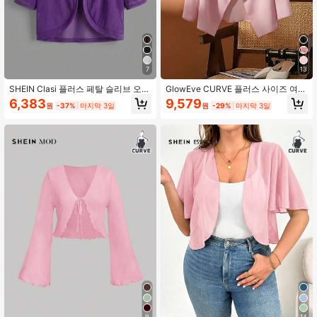
7
13
SHEIN Clasi 플러스 페탈 슬리브 오픈
GlowEve CURVE 플러스 사이즈 여성
프론트 크롭 재킷
캐주얼 쉬폰 통기성 가디건
6,383
9,579
원
-37%
마지막 3일
원
-29%
마지막 3일
9
14