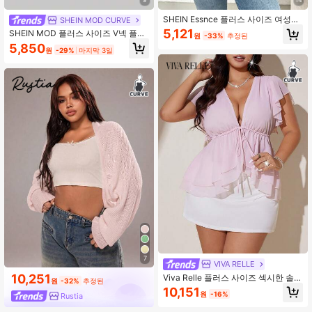
SHEIN Essnce 플러스 사이즈 여성용
SHEIN MOD CURVE
봄여름 패션 캐주얼 루즈핏 편안한 통
5,121
SHEIN MOD 플러스 사이즈 V넥 플레
원
-33%
추정된
기성 시원한 일상용 시스루 쉬폰 블랙
어 슬리브 타이 보우 블라우스 벨 슬리
5,850
반팔 가디건, 자외선 차단 코트, 블랙
원
-29%
마지막 3일
브 탑 화이트 블라우스 화이트
탑, 크루즈 아웃핏 여성용, 외출용 탑
7
VIVA RELLE
10,251
Viva Relle 플러스 사이즈 섹시한 솔리
원
-32%
추정된
드 컬러 딥 브이넥 레이스업 블라우스
10,151
원
-16%
Rustia