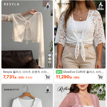
8
Resyla 플러스 사이즈 프렌치 스타일
GlowEve CURVE 플러스 사이
NEW
캐미솔 드레스 러플 트림 긴팔 티셔츠
즈 여성용 봄/여름 미니멀리스트 캐주
11,290
7,731
원
-24%
원
-32%
추정된
커버업 니트 커버업 여성 여름 자외선
얼 카디건 레이스업 자카드 원단 재킷
차단 탑