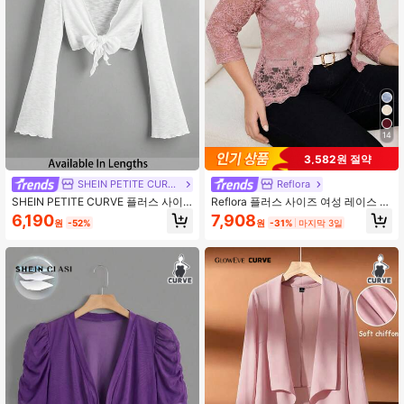
14
3,582원 절약
SHEIN PETITE CURVE
Reflora
SHEIN PETITE CURVE 플러스 사이
Reflora 플러스 사이즈 여성 레이스 패
즈 여성 플레어 소매 러플 타이 웨이스
치워크 캐주얼 버서타일 데일리 웨어
6,190
7,908
원
-52%
원
-31%
마지막 3일
트 기모노 스타일 탑, 여름
가디건