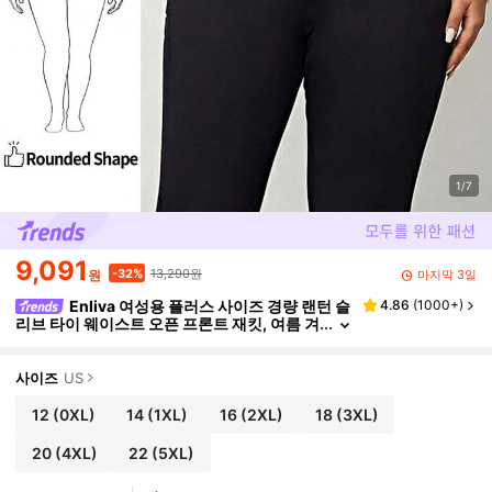
1/7
9,091
13,290원
-32%
마지막 3일
원
Enliva 여성용 플러스 사이즈 경량 랜턴 슬
4.86
(
1000+
)
리브 타이 웨이스트 오픈 프론트 재킷, 여름 겨
울 가을, 사과 및 둥근 체형용
사이즈
US
12
(0XL)
14
(1XL)
16
(2XL)
18
(3XL)
20
(4XL)
22
(5XL)