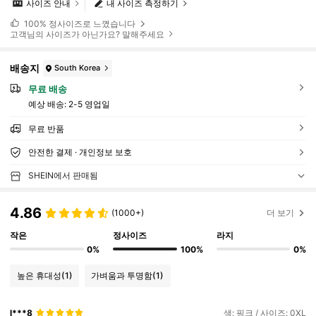
사이즈 안내
내 사이즈 측정하기
100%
정사이즈로 느꼈습니다
고객님의 사이즈가 아닌가요? 말해주세요
배송지
South Korea
무료 배송
예상 배송:
2-5 영업일
무료 반품
안전한 결제 · 개인정보 보호
SHEIN에서 판매됨
4.86
(1000+)
더 보기
작은
정사이즈
라지
0%
100%
0%
높은 휴대성
(1)
가벼움과 투명함
(1)
l***8
색: 핑크 / 사이즈: 0XL