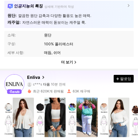
인공지능의 특징
상세에 기반하여 작성
원단:
깔끔한 원단 감촉과 다양한 활용도 높은 매력.
캐주얼:
자연스러운 매력이 돋보이는 캐주얼 룩.
소재:
원단
구성:
100% 폴리에스터
세부 사항:
매듭, 쉬어
더 보기
107K 팔로워
4.71
Enliva
팔로잉
c***s
다음
10분 전에
s***a
가 탐색 중입니다
107K 팔로워
4.71
최근 620K개 판매됨
63K 재구매
107K 팔로워
4.71
107K 팔로워
4.71