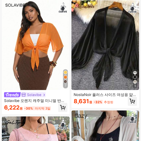
7
5
NostaNoir 플러스 사이즈 여성용 얇은
Solavibe
등불 소매 타이 프론트 가디건, 여름
8,631
Solavibe 오렌지 캐주얼 미니멀 반투
원
-32%
추정된
명 플러스플러스 사이즈 얇은 재킷
6,222
원
-30%
마지막 3일