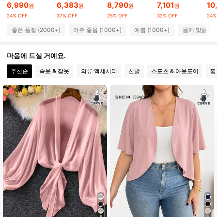
6,990
6,383
8,790
7,101
10
원
원
원
원
107K 팔로워
4.71
24% OFF
37% OFF
25% OFF
32% OFF
24%
좋은 품질 (2000+)
아주 좋음 (1000+)
예쁨 (1000+)
몸에 맞음 (10
107K 팔로워
4.71
마음에 드실 거예요.
추천순
속옷 & 잠옷
의류 액세서리
신발
스포츠 & 아웃도어
홈
107K 팔로워
4.71
107K 팔로워
4.71
107K 팔로워
4.71
107K 팔로워
4.71
107K 팔로워
4.71
5
8