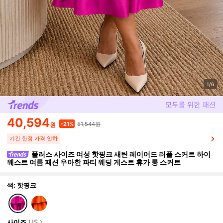
1/6
40,594
51,544원
-21%
원
기간 한정 가격 인하
플러스 사이즈 여성 핫핑크 새틴 레이어드 러플 스커트 하이
웨스트 여름 패션 우아한 파티 웨딩 게스트 휴가 롱 스커트
색: 핫핑크
사이즈
US