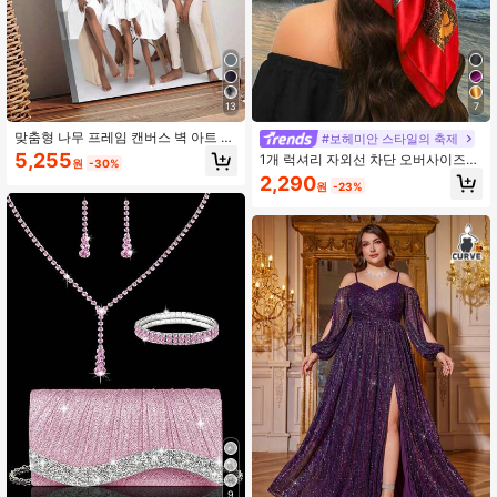
13
7
맞춤형 나무 프레임 캔버스 벽 아트 -
#보헤미안 스타일의 축제
개인화된 가족 초상화 & 액션 사진, 프
5,255
1개 럭셔리 자외선 차단 오버사이즈
원
-30%
린트, 거실, 침실 또는 홈 오피스 장식
스퀘어 스카프, 90cm 패션 프린트 숄
2,290
에 적합, 따뜻한 방 액센트 고품질 복
원
-23%
넥 스카프, 드레스용으로 모든 계절에
제 회화, 프레임 캔버스 벽걸이
다용도
9