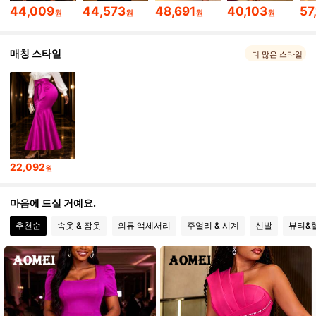
44,009
44,573
48,691
40,103
57
원
원
원
원
13K 팔로워
4.79
매칭 스타일
더 많은 스타일
13K 팔로워
4.79
13K 팔로워
4.79
13K 팔로워
4.79
13K 팔로워
4.79
22,092
원
마음에 드실 거예요.
추천순
속옷 & 잠옷
의류 액세서리
주얼리 & 시계
신발
뷰티&