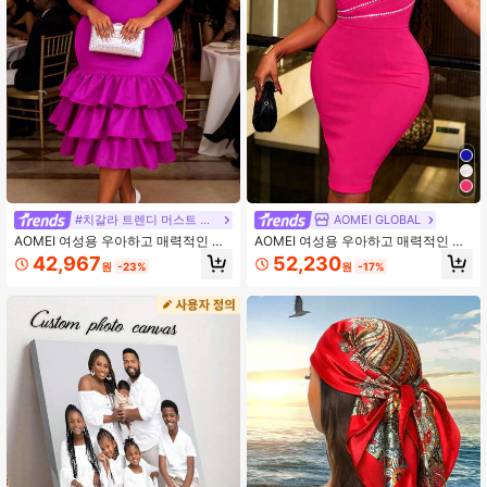
#치갈라 트렌디 머스트 해브 패션 갈라
AOMEI GLOBAL
AOMEI 여성용 우아하고 매력적인 스
AOMEI 여성용 우아하고 매력적인 로
퀘어 넥 퍼프 반팔 러플 헴 티어드 미
즈 레드 원 숄더 핏 드레스, 라인스톤
42,967
52,230
원
-23%
원
-17%
디 드레스, 생일 파티, 웨딩 게스트, 성
트림 비대칭 플리츠 하이웨스트 이브
인식, 비즈니스 프레젠테이션, 프린세
닝 가운, 웨딩 게스트, 생일 파티에 적
스 스타일 정장 드레스
합