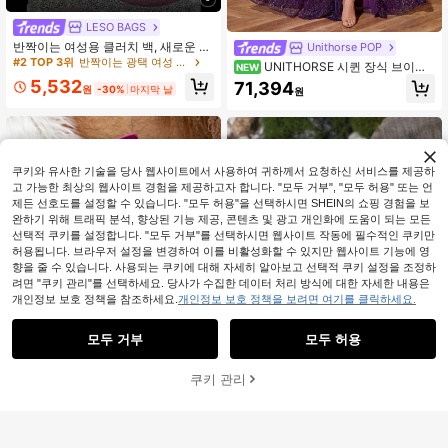
LESO BAGS
반짝이는 여성용 클러치 백, 새로운 라
Unithorse POP
인스톤 이브닝 백, 여성용 파티 백, 럭
#2 TOP 3위
반짝이는 광택 여성 이브닝백
UNITHORSE 시퀸 장식 브이넥
NEW
셔리 엔벨로프 백, 웨딩 브라이덜 백,
긴팔 슬릿 이브닝 파티 드레스
5,532
71,394
반짝이는 라인스톤 주얼리가 함께 제
원
-30%
마지막 날
원
공, 파티, 이브닝 행사, 모임, 무도회,
결혼식에 적합
쿠키와 유사한 기술을 당사 웹사이트에서 사용하여 귀하께서 요청하신 서비스를 제공하
고 가능한 최상의 웹사이트 경험을 제공하고자 합니다. "모두 거부", "모두 허용" 또는 언
제든 선호도를 설정할 수 있습니다. "모두 허용"을 선택하시면 SHEIN의 쇼핑 경험을 보
완하기 위해 트래픽 분석, 향상된 기능 제공, 콘텐츠 및 광고 개인화에 도움이 되는 모든
선택적 쿠키를 설정합니다. "모두 거부"를 선택하시면 웹사이트 작동에 필수적인 쿠키만
허용됩니다. 브라우저 설정을 변경하여 이를 비활성화할 수 있지만 웹사이트 기능에 영
향을 줄 수 있습니다. 사용되는 쿠키에 대해 자세히 알아보고 선택적 쿠키 설정을 조정하
려면 "쿠키 관리"를 선택하세요. 당사가 수집한 데이터 처리 방식에 대한 자세한 내용은
개인정보 보호 정책을 참조하세요.
개인정보 보호 정책을 보려면 여기를 클릭하세요.
모두 거부
모두 허용
쿠키 관리
장바구니 담기
21% 할인!
7
35
여성용 우아한 플로럴 장식 신발, 귀여
#힐 파티
운 오픈 토 디자인, 여름 동화 스타일
11,490
봄/여름 여성 패션 뾰족코 하이힐 샌
원
-25%
휴가 샌들. 한 사이즈 작게 나옵니다