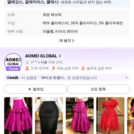
엘레강스, 글래머러스, 클래시:
세련된 스타일과 변치 않는 매력.
소재:
워븐 패브릭
구성:
65% 폴리에스터, 30% 폴리아미드, 5% 폴리우레탄
세부 사항:
러플헴, 티어드 레이어
더 보기
13K 팔로워
4.79
AOMEI GLOBAL
a***a
다음
10분 전에
c***5
가 탐색 중입니다
13K 팔로워
4.79
3.2K 재구매
세일 급증 33%
팔로워 급증 45%
이 상점은
「부티크 트렌디」
로 선정되었습니다
13K 팔로워
4.79
팔로잉
모든 항목
13K 팔로워
4.79
13K 팔로워
4.79
13K 팔로워
4.79