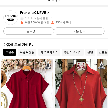
더 보기
174K 팔로워
4.84
Franclia CURVE
5***9
가 탐색 중입니다
174K 팔로워
4.84
최근 850K개 판매됨
350K 재구매
팔로잉
모든 항목
174K 팔로워
4.84
마음에 드실 거예요.
추천순
속옷 & 잠옷
의류 액세서리
주얼리 & 시계
신발
스포츠
174K 팔로워
4.84
174K 팔로워
4.84
174K 팔로워
4.84
174K 팔로워
4.84