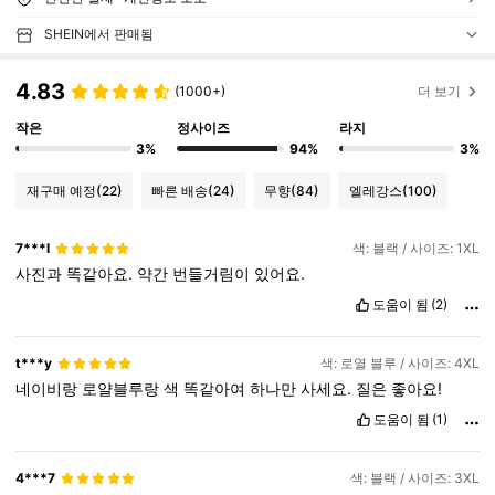
SHEIN에서 판매됨
4.83
(1000+)
더 보기
작은
정사이즈
라지
3%
94%
3%
재구매 예정
(22)
빠른 배송
(24)
무향
(84)
엘레강스
(100)
7***l
색: 블랙 / 사이즈: 1XL
사진과
똑같아요.
약간
번들거림이
있어요.
도움이 됨
(2)
t***y
색: 로열 블루 / 사이즈: 4XL
네이비랑
로얄블루랑
색
똑같아여
하나만
사세요.
질은
좋아요!
도움이 됨
(1)
4***7
색: 블랙 / 사이즈: 3XL