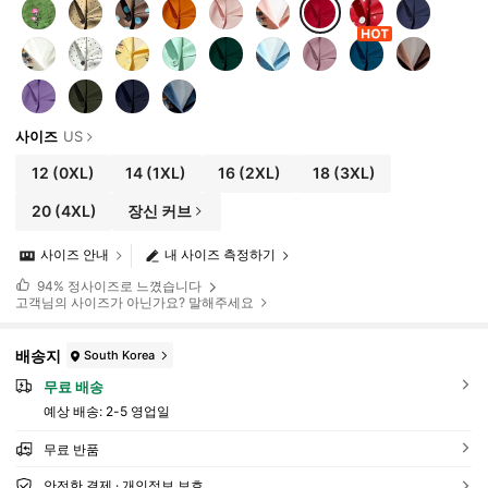
사이즈
US
12
(0XL)
14
(1XL)
16
(2XL)
18
(3XL)
20
(4XL)
장신 커브
사이즈 안내
내 사이즈 측정하기
94%
정사이즈로 느꼈습니다
고객님의 사이즈가 아닌가요? 말해주세요
배송지
South Korea
무료 배송
예상 배송:
2-5 영업일
무료 반품
안전한 결제 · 개인정보 보호