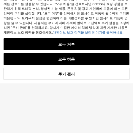
제든 선호도를 설정할 수 있습니다. "모두 허용"을 선택하시면 SHEIN의 쇼핑 경험을 보
완하기 위해 트래픽 분석, 향상된 기능 제공, 콘텐츠 및 광고 개인화에 도움이 되는 모든
선택적 쿠키를 설정합니다. "모두 거부"를 선택하시면 웹사이트 작동에 필수적인 쿠키만
허용됩니다. 브라우저 설정을 변경하여 이를 비활성화할 수 있지만 웹사이트 기능에 영
향을 줄 수 있습니다. 사용되는 쿠키에 대해 자세히 알아보고 선택적 쿠키 설정을 조정하
려면 "쿠키 관리"를 선택하세요. 당사가 수집한 데이터 처리 방식에 대한 자세한 내용은
개인정보 보호 정책을 참조하세요.
개인정보 보호 정책을 보려면 여기를 클릭하세요.
모두 거부
모두 허용
쿠키 관리
장바구니 담기
Franclia 플러스 사이즈 여성 캐주얼/
24% 할인!
오피스 네이비 블루 반팔 셔츠, 여름
8,290
원
-49%
INAWLY 플러스플러스 사이즈 캐주얼
다용도 통근 솔리드 컬러 트위스트 블
10,590
원
-25%
라우스