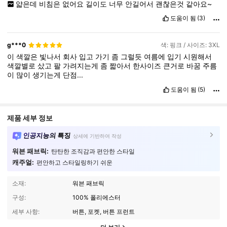
얇은데
비침은
없어요
길이도
너무
안길어서
괜찮은것
같아요~
도움이 됨
(3)
g***0
색: 핑크 / 사이즈: 3XL
이
색깔은
빛나서
회사
입고
가기
좀
그럴듯
여름에
입기
시원해서
색깔별로
샀고
팔
가려지는게
좀
짧아서
한사이즈
큰거로
바꿈
주름
이
많이
생기는게
단점...
도움이 됨
(5)
제품 세부 정보
인공지능의 특징
상세에 기반하여 작성
워븐 패브릭:
탄탄한 조직감과 편안한 스타일
캐주얼:
편안하고 스타일링하기 쉬운
소재:
워븐 패브릭
구성:
100% 폴리에스터
세부 사항:
버튼, 포켓, 버튼 프런트