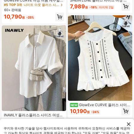
GlowEve CURVE 여성 여름 캐주얼
SHEIN LUNE 플러스 사이즈 여성 솔
폴로 칼라 반팔 우아한 네이비 블루 블
리드 컬러 박쥐 소매 캐주얼 블라우스
#5 TOP 3위
나이트 아웃 플러스 사이즈 블라우스
7,989
원
-19%
마지막 2일
라우스 플러스 사이즈 셔츠
60+ 판매됨
10,790
원
-25%
GlowEve CURVE 플러스 사이
NEW
즈 여성 여름 캐주얼 휴가 스타일 일상
10,190
원
-24%
출퇴근 식물 프린트 레이스 트림 민소
INAWLY 플러스플러스 사이즈 여성
매 탑
캐주얼 일상 통근 심플 솔리드 컬러 롤
8,919
원
-30%
마지막 2일
탭 소매 드롭 숄더 루즈핏 화이트 블라
우스
쿠키와 유사한 기술을 당사 웹사이트에서 사용하여 귀하께서 요청하신 서비스를 제공하
고 가능한 최상의 웹사이트 경험을 제공하고자 합니다. "모두 거부", "모두 허용" 또는 언