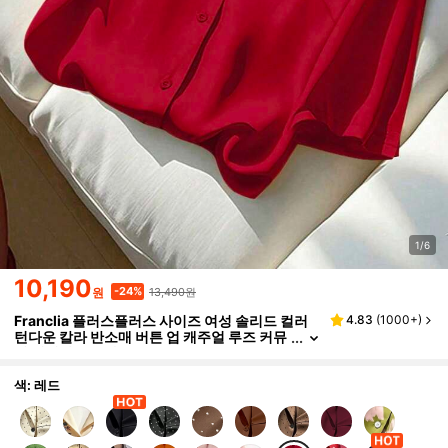
1/6
10,190
13,490원
-24%
원
Franclia 플러스플러스 사이즈 여성 솔리드 컬러
4.83
(
1000+
)
턴다운 칼라 반소매 버튼 업 캐주얼 루즈 커뮤
터 엘레강트 블라우스
색: 레드