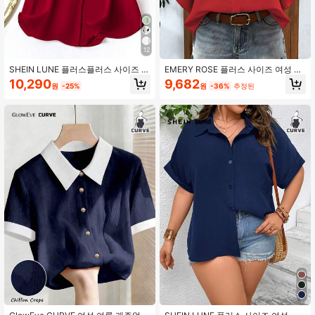
174K 팔로워
4.84
12
SHEIN LUNE 플러스플러스 사이즈 여
EMERY ROSE 플러스 사이즈 여성 봄/
174K 팔로워
4.84
성용 플레인 레드 캐주얼 반팔 블라우
여름 캐주얼웨어: 심플하고 다재다능
10,290
9,682
원
-25%
원
-36%
추정된
스/셔츠, 여름 블라우스, 여성 휴가 외
하며 레트로 스타일. 솔리드 레드 칼라
출용 셔츠
탑과 박쥐 날개 소매. 싱글 브레스트,
루즈핏 플러스 사이즈 블라우스. 봄과
여름에 완벽합니다.
174K 팔로워
4.84
174K 팔로워
4.84