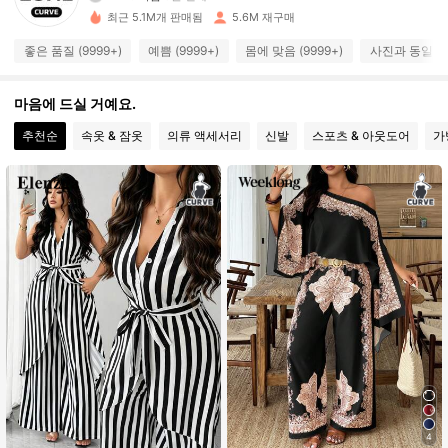
450K 팔로워
4.89
최근 5.1M개 판매됨
5.6M 재구매
좋은 품질 (9999+)
예쁨 (9999+)
몸에 맞음 (9999+)
사진과 동일 (9
450K 팔로워
4.89
마음에 드실 거예요.
추천순
속옷 & 잠옷
의류 액세서리
신발
스포츠 & 아웃도어
가
450K 팔로워
4.89
450K 팔로워
4.89
450K 팔로워
4.89
450K 팔로워
4.89
450K 팔로워
4.89
4
450K 팔로워