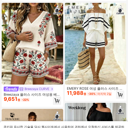
한 휴가 복장
허리 스트레이트 레그 팬츠 2피스 세
트, 섬 휴가, 비치 파티, 휴가 여행 사
진, 도시 스트리트, 활기찬 음악 축제,
캐주얼 휴가 스타일 패션 의류, 미니멀
리스트 패션 플러스 사이즈 아웃핏에
적합
EMERY ROSE 여성 플러스 사이즈 캐
Breezaya CURVE
11,988
주얼 2피스 세트, 오프숄더 비대칭 소
원
-30%
마지막 2일
Breezaya 플러스 사이즈 여성용 베이
매 반팔 스타일, 상큼한 봄/여름 비치
9,651
지 여름 보헤미안 휴가 프린트 반팔 탑
원
-22%
휴가 데이트 로맨틱 편안한 스트라이
및 반바지 세트, 해변, 일상복, 사무실,
프 셔츠, 보헤미안 스타일 휴가 의상
비즈니스 행사, 모임 및 데이트에 적합
한 우아한 캐주얼 의상
쿠키와 유사한 기술을 당사 웹사이트에서 사용하여 귀하께서 요청하신 서비스를 제공하