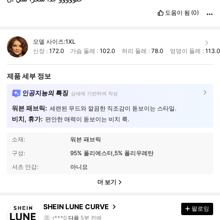
도움이 됨
(0)
모델 사이즈:
1XL
신장 :
172.0
가슴 둘레 :
102.0
허리 둘레 :
78.0
엉덩이 둘레 :
113.
제품 세부 정보
인공지능의 특징
상세에 기반하여 작성
워븐 패브릭:
세련된 무드와 깔끔한 직조감이 돋보이는 스타일.
비치, 휴가:
편안한 매력이 돋보이는 비치 룩.
소재:
워븐 패브릭
구성:
95% 폴리에스터,5% 폴리우레탄
셔츠 안감:
아니요
더 보기
450K 팔로워
4.89
SHEIN LUNE CURVE
팔로잉
r***0
다음
5분 전에
2***8
가 탐색 중입니다