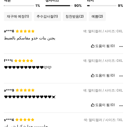
작은
정사이즈
라지
1%
90%
9%
재구매 예정
(1)
추수감사절
(1)
칭찬받음
(2)
예쁨
(2)
a***6
색: 멀티컬러 / 사이즈: 0XL
يجنن
بنات
خذو
مقاسكم
بالضبط
도움이 됨
(0)
f***t
색: 멀티컬러 / 사이즈: 0XL
❤️❤️❤️❤️❤️❤️❤️❤️❤️❤️🩷🩷
도움이 됨
(0)
a***9
색: 멀티컬러 / 사이즈: 0XL
❤️❤️❤️❤️❤️❤️❤️❤️❤️❤️❤️❤️💓
도움이 됨
(0)
s***4
색: 멀티컬러 / 사이즈: 1XL
حلووووو
جدا
شكرا
شي
ان