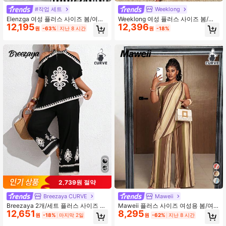
4.89
#작업 세트
Weeklong
Elenzga 여성 플러스 사이즈 봄/여름
Weeklong 여성 플러스 사이즈 봄/여
12,195
12,396
블랙 스트라이프 직물 셔츠 칼라, 반
름 휴가 캐주얼 케이프 숄, 원 숄더 랩,
원
-63%
지난 8 시간
원
-18%
450K 팔로워
4.89
팔, 허리 핀치 디테일, A라인 루즈 헴,
비대칭 헴, 페이즐리 프린트, 아일랜드
롱 기장, 탄력 허리 루즈 롱 팬츠와 세
스타일 2피스 세트
트, 캐주얼 다용도 우아한 세련된 전문
직 업무 운동 해변 휴가 여행 홈 레저
모임 웨딩 파티 핑크 2피스 세트
450K 팔로워
4.89
2,739원 절약
Breezaya CURVE
Maweii
Breezaya 2개/세트 플러스 사이즈 여
Maweii 플러스 사이즈 여성용 봄/여
12,651
8,295
성 프린트 오프 숄더 탑과 루즈 팬츠,
름 신상 캐주얼 휴가 스타일 스트라이
원
-18%
마지막 2일
원
-62%
지난 8 시간
캐주얼 미니멀리스트 예술적인 우아
프 원숄더 비대칭 헴 탑 셔츠 및 슬림