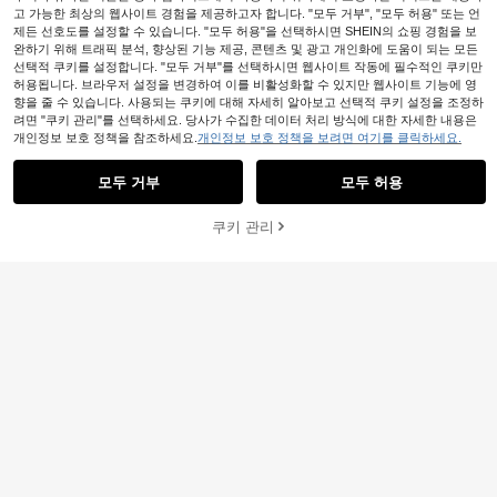
고 가능한 최상의 웹사이트 경험을 제공하고자 합니다. "모두 거부", "모두 허용" 또는 언
제든 선호도를 설정할 수 있습니다. "모두 허용"을 선택하시면 SHEIN의 쇼핑 경험을 보
완하기 위해 트래픽 분석, 향상된 기능 제공, 콘텐츠 및 광고 개인화에 도움이 되는 모든
선택적 쿠키를 설정합니다. "모두 거부"를 선택하시면 웹사이트 작동에 필수적인 쿠키만
허용됩니다. 브라우저 설정을 변경하여 이를 비활성화할 수 있지만 웹사이트 기능에 영
향을 줄 수 있습니다. 사용되는 쿠키에 대해 자세히 알아보고 선택적 쿠키 설정을 조정하
려면 "쿠키 관리"를 선택하세요. 당사가 수집한 데이터 처리 방식에 대한 자세한 내용은
개인정보 보호 정책을 참조하세요.
개인정보 보호 정책을 보려면 여기를 클릭하세요.
모두 거부
모두 허용
31
쿠키 관리
장바구니 담기
54% 할인!
Weeklong
Weeklong 플러스 사이즈 오렌지 오프
Travachic CURVE
17,190
숄더 루즈핏 탑 & 기하학 프린트 와이
원
-25%
Travachic 플러스 사이즈 여성 솔리드
드 레그 팬츠 세트, 봄 여름 가을 캐주
9,190
컬러 비대칭 숄더 탑 및 플로럴 프린트
원
-59%
얼 리조트 스타일
루즈 팬츠 2피스 세트