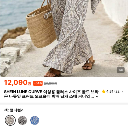
1/6
12,090
26,190원
-54%
원
SHEIN LUNE CURVE 여성용 플러스 사이즈 골드 브라
4.81
(
22
)
운 나뭇잎 프린트 오프숄더 박쥐 날개 소매 커버업
+ 신축성 허리 와이드 레그 팬츠 루즈 캐주얼 편안
한 휴가 통근 레트로 데이트 휴일 2피스 세트, 버서타일
봄 여름 신상품
색: 멀티컬러