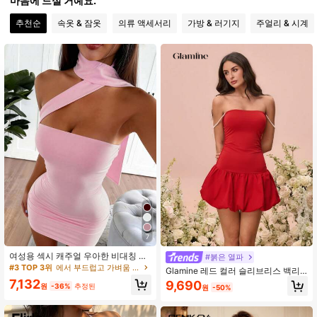
마음에 드실 거예요.
추천순
속옷 & 잠옷
의류 액세서리
가방 & 러기지
주얼리 & 시계
1.9M 팔로워
4.91
1.9M 팔로워
4.91
1.9M 팔로워
4.91
1.9M 팔로워
4.91
1.9M 팔로워
4.91
7
1.9M 팔로워
4.91
여성용 섹시 캐주얼 우아한 비대칭 콜
#붉은 열파
드 숄더 밴도 미니 드레스, 졸업식, 개
#3 TOP 3위
에서 부드럽고 가벼움 여성 드레스
Glamine 레드 컬러 슬리브리스 백리
학, 일상 착용, 파티 및 휴가를 위한 핑
스 러쉬드 빈티지 진주 슬립 드레스,
7,132
9,690
크 드레스
원
-36%
추정된
원
-50%
1.9M 팔로워
로맨틱한 데이트 나잇 드레스, 우아한
4.91
모던 드레스, 생일 아웃핏, 여성 드레
스, 여성 드레스, 여성 드레스, 휴가 여