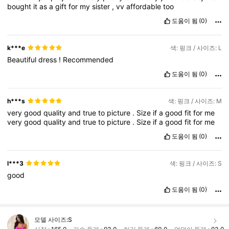
bought
it
as
a
gift
for
my
sister
,
vv
affordable
too
도움이 됨
(0)
k***e
색: 핑크 / 사이즈: L
Beautiful
dress
!
Recommended
도움이 됨
(0)
h***s
색: 핑크 / 사이즈: M
very
good
quality
and
true
to
picture
.
Size
if
a
good
fit
for
me
very
good
quality
and
true
to
picture
.
Size
if
a
good
fit
for
me
도움이 됨
(0)
l***3
색: 핑크 / 사이즈: S
good
도움이 됨
(0)
모델 사이즈:
S