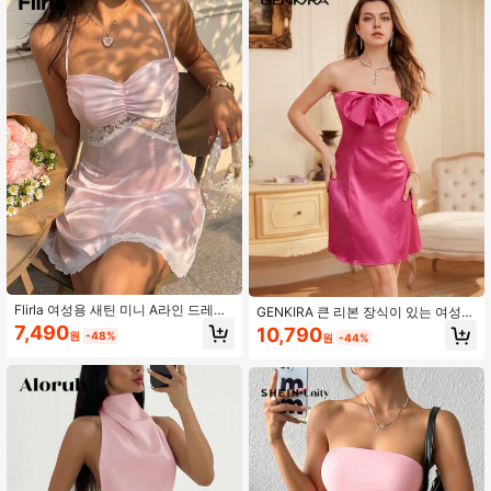
성 우아한 드레스, 여성용 드레스, 여
성 여름 드레스, 레드 드레스, 휴가 드
1.9M 팔로워
4.91
레스
Flirla 여성용 새틴 미니 A라인 드레스,
GENKIRA 큰 리본 장식이 있는 여성용
섹시하고 세련된 여름 드레스, 비치 드
스트랩리스 드레스, 딱 맞는 허리와 에
7,490
10,790
원
-48%
원
-44%
레스, 로맨틱한 데일리 웨어, 데이트,
이 라인
파티, 생일, 스위트 스타일, 봄/여름