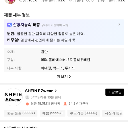
신장 :
165.0
가슴 둘레 :
93.0
허리 둘레 :
60.0
엉덩이 둘레 :
93.0
제품 세부 정보
인공지능의 특징
상세에 기반하여 작성
원단:
깔끔한 원단 감촉과 다양한 활용도 높은 매력.
캐주얼:
일상에서 편안하게 즐기는 데일리 룩.
소재:
원단
구성:
95% 폴리에스터, 5% 폴리우레탄
세부 사항:
비대칭, 백리스, 루시드
더 보기
1.9M 팔로워
4.91
SHEIN EZwear
팔로잉
b***a
다음
10분 전에
a***l
가 탐색 중입니다
1.9M 팔로워
최근 18.5M개 판매됨
24.2M 재구매
4.91
좋은 품질 (9999+)
예쁨 (9999+)
부드러움 (9999+)
사진과 동일 (99
1.9M 팔로워
4.91