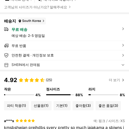
고객님의 사이즈가 아닌가요? 말해주세요
배송지
South Korea
무료 배송
예상 배송:
2-5 영업일
무료 반품
안전한 결제 · 개인정보 보호
SHEIN에서 판매됨
4.92
(25)
더 보기
작은
정사이즈
라지
4%
88%
8%
파티 착용
(1)
선물용
(1)
기본
(1)
좋아함
(3)
좋은 품질
(3)
a***s
색: 핑크 / 사이즈: XS
kmsbshwjan
prejhdbs
svery
pretty
so
much
jajakama
a
sbjwns
i