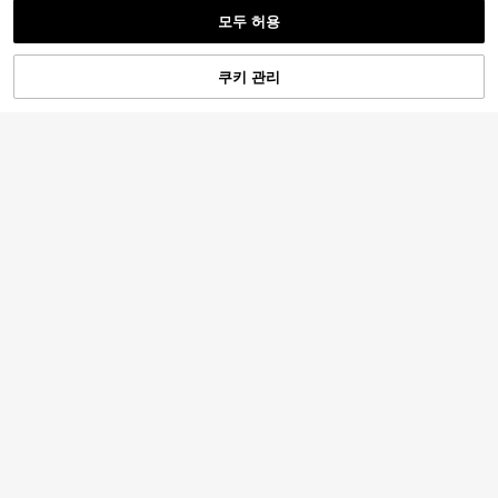
모두 허용
쿠키 관리
장바구니 담기
44% 할인!
8
SHEIN EZwear 풍경 프린트 드로스트
링 튜브 드레스
7,152
SHEIN MOD
원
-30%
SHEIN MOD 여성용 브이넥 솔리드 컬
러 플리츠 캐미 드레스
8,168
원
-44%
SHEIN PETITE