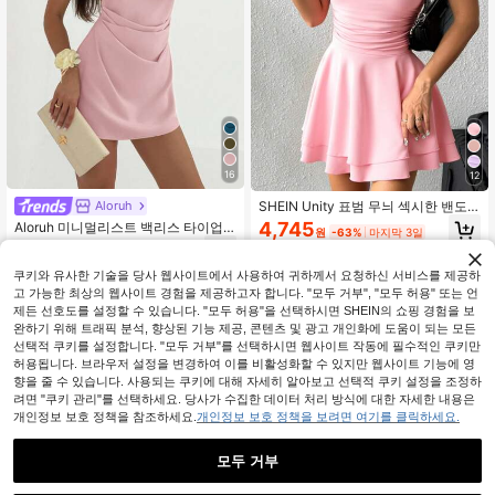
16
12
SHEIN Unity 표범 무늬 섹시한 밴도
Aloruh
짧은 드레스 레이어드 러플 스커트, 작
4,745
Aloruh 미니멀리스트 백리스 타이업
원
-63%
마지막 3일
은 체구의 여성
플리츠 미니 살구색 여성 미니 드레스
9,990
원
-25%
쿠키와 유사한 기술을 당사 웹사이트에서 사용하여 귀하께서 요청하신 서비스를 제공하
고 가능한 최상의 웹사이트 경험을 제공하고자 합니다. "모두 거부", "모두 허용" 또는 언
제든 선호도를 설정할 수 있습니다. "모두 허용"을 선택하시면 SHEIN의 쇼핑 경험을 보
완하기 위해 트래픽 분석, 향상된 기능 제공, 콘텐츠 및 광고 개인화에 도움이 되는 모든
선택적 쿠키를 설정합니다. "모두 거부"를 선택하시면 웹사이트 작동에 필수적인 쿠키만
허용됩니다. 브라우저 설정을 변경하여 이를 비활성화할 수 있지만 웹사이트 기능에 영
향을 줄 수 있습니다. 사용되는 쿠키에 대해 자세히 알아보고 선택적 쿠키 설정을 조정하
려면 "쿠키 관리"를 선택하세요. 당사가 수집한 데이터 처리 방식에 대한 자세한 내용은
개인정보 보호 정책을 참조하세요.
개인정보 보호 정책을 보려면 여기를 클릭하세요.
모두 거부