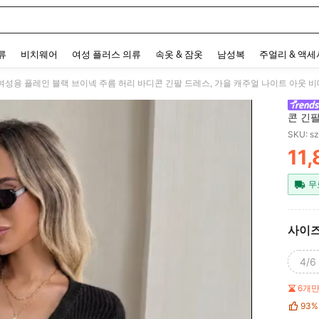
 and down arrow keys to navigate search 최근 검색어 and 검색 후 발견. Press Enter 
류
비치웨어
여성 플러스 의류
속옷 & 잠옷
남성복
주얼리 & 액
a 여성용 플레인 블랙 브이넥 주름 허리 바디콘 긴팔 드레스, 가을 캐주얼 나이트 아웃 
콘 긴팔
리브 
SKU: s
11
PR
무
사이
4/6 
6개
93%