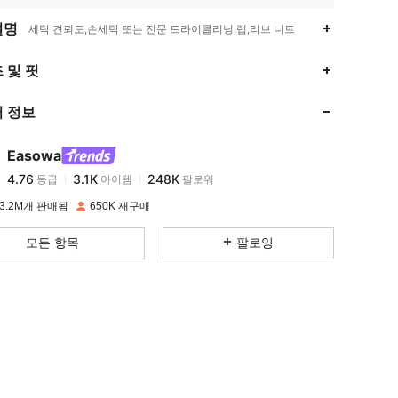
설명
세탁 견뢰도,손세탁 또는 전문 드라이클리닝,랩,리브 니트
4.76
3.1K
248K
 및 핏
 정보
4.76
3.1K
248K
Easowa
4.76
3.1K
248K
등급
아이템
팔로워
b***8
이(가)
하루 전에
지불됨
3.2M개 판매됨
650K 재구매
4.76
3.1K
248K
모든 항목
팔로잉
4.76
3.1K
248K
4.76
3.1K
248K
4.76
3.1K
248K