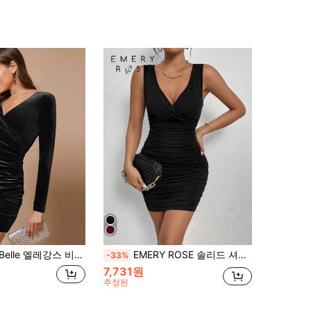
e 엘레강스 비대칭 루시드 랩 플레인 드레스
EMERY ROSE 솔리드 셔링 바디콘 드레스
-33%
7,731원
추정된