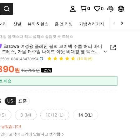
0
0
to select.
세서리
신발
뷰티 & 헬스
홈 앤 리빙
가방 & 러기지
스포츠 & 아웃
비대칭 헴 텍스처 리브 플리스 슬림핏 숏 드레스
Easowa 여성용 플레인 블랙 브이넥 주름 허리 바디
 드레스, 가을 캐주얼 나이트 아웃 비대칭 헴 텍스처
플리스 슬림핏 숏 드레스
z25091084146470994
(16 리뷰)
,890
원
15,790원
-25%
ICE AND AVAILABILITY
료 배송
즈
US
표준
(S)
8 (M)
10/12 (L)
14 (XL)
만 남았습니다!
명의 고객이 크기에 맞는다고 생각함