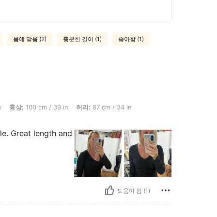
몸에 맞음 (2)
충분한 길이 (1)
좋아함 (1)
 cm / 39 in, 허리: 87 cm / 34 in, 엉덩이: 114 cm / 45 in, 체형: 삼각형, 색: 블랙, 사이
s
흉상:
100 cm / 39 in
허리:
87 cm / 34 in
le. Great length and
도움이 됨 (1)