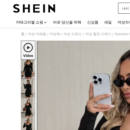
나시
Use up
카테고리별 쇼핑
바로 당신을 위해
신상품
세일
여성의
홈
여성 어패럴
여성복
여성 드레스
여성 짧은 드레스
Easow
/
/
/
/
/
Video