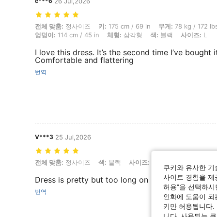
c***6
26 Jul,2026
전체 맞춤: 정사이즈, 키: 175 cm / 69 in, 무게: 78 kg / 172 lbs, 흉상: 100
전체 맞춤:
정사이즈
키:
175 cm / 69 in
무게:
78 kg / 172 lb
엉덩이:
114 cm / 45 in
체형:
삼각형
색:
블랙
사이즈:
L
I love this dress. It’s the second time I’ve bought 
Comfortable and flattering
번역
V***3
25 Jul,2026
전체 맞춤: 정사이즈, 색: 블랙, 사이즈: L
전체 맞춤:
정사이즈
색:
블랙
사이즈:
L
쿠키와 유사한 기
사이트 경험을 제공
Dress is pretty but too long on me. Returned.
허용"을 선택하시면
번역
인화에 도움이 되
키만 허용됩니다.
니다. 사용되는 