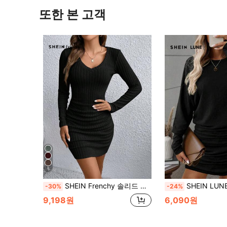
또한 본 고객
5
SHEIN Frenchy 솔리드 브이넥 그레인 패브릭 블랙 스커트 바디콘 드레스
SHEIN LUNE 가을/겨울 패션 신상 캐주얼 블
-30%
-24%
9,198원
6,090원