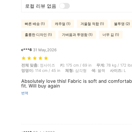
로컬 리뷰 없음
빠른 배송 (1)
캐주얼 (1)
겨울철 적합 (1)
불투명 (2)
훌륭한 디자인 (1)
가벼움과 투명함 (1)
너무 긺 (1)
c***6
31 May,2026
전체 맞춤: 정사이즈, 키: 175 cm / 69 in, 무게: 78 kg / 172 lbs, 흉상: 100
전체 맞춤:
정사이즈
키:
175 cm / 69 in
무게:
78 kg / 172 lb
엉덩이:
114 cm / 45 in
체형:
삼각형
색:
블랙
사이즈:
L
Absolutely love this! Fabric is soft and comfortab
fit. Will buy again
번역