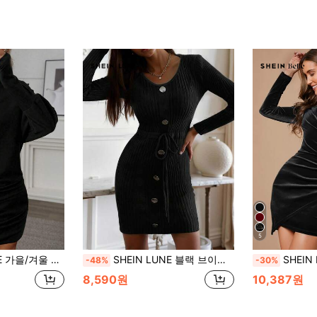
5
랙 긴소매 배트윙 슬리브 셔링 밑단 바디콘 드레스
SHEIN LUNE 블랙 브이넥 메탈 버클 신치 허리 니트 드레스
SHEIN Bell
-48%
-30%
8,590원
10,387원