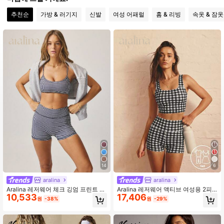
추천순
가방 & 러기지
신발
여성 어패럴
홈 & 리빙
속옷 & 잠옷
312K 팔로워
4.87
312K 팔로워
4.87
312K 팔로워
4.87
312K 팔로워
4.87
312K 팔로워
4.87
14
6
aralina
aralina
Aralina 레저웨어 체크 깅엄 프린트 크
Aralina 레저웨어 액티브 여성용 2피
10,533
17,406
롭 캐미 탑 및 하이웨이스트 숏 투피스
스 깅엄 체크 프린트 탱크탑 및 숏 팬
원
-38%
원
-29%
액티브 세트 운동 짐 여름 캐주얼 월드
츠 짐 운동 투피스 세트
컵 팬 아웃핏