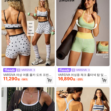
VARSIVA
VARSIVA
VARSIVA 여성 여름 폴카 도트 프린트
VARSIVA 여성용 체크 홀터넥 탑 및 반
11,290
16,890
대비 트림 스포츠 세트
바지 스포츠 세트
원
-54%
원
-25%