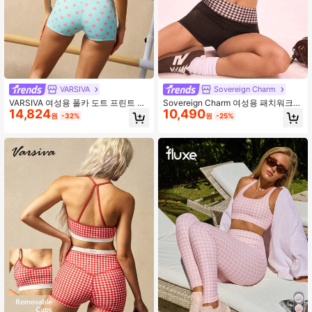
VARSIVA
Sovereign Charm
VARSIVA 여성용 폴카 도트 프린트 백
Sovereign Charm 여성용 패치워크
14,824
10,490
리스 홀터 탑 & 반바지 스포츠 세트
체크무늬 캐미솔 탑 및 반바지 스포츠
원
-32%
원
-25%
세트