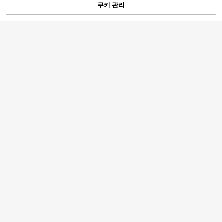
쿠키 관리
장바구니 담기
55% 할인!