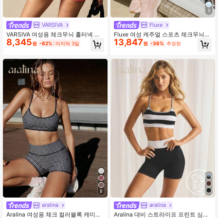
5
VARSIVA
Fluxe
VARSIVA 여성용 체크무늬 홀터넥 상
Fluxe 여성 캐주얼 스포츠 체크무늬
8,345
13,847
의 및 컬러 블록 반바지 캐주얼 스포츠
프린트 탱크탑 & 팬츠 세트
원
-62%
마지막 3일
원
-36%
추정된
웨어 세트
8
aralina
aralina
Aralina 여성용 체크 컬러블록 캐미솔
Aralina 대비 스트라이프 프린트 심리