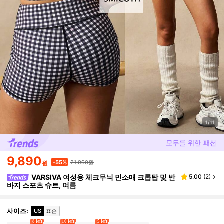
1/11
9,890
21,990원
-55%
원
VARSIVA 여성용 체크무늬 민소매 크롭탑 및 반
5.00
(
2
)
바지 스포츠 슈트, 여름
사이즈
:
US
표준
8 left
10 left
5 left