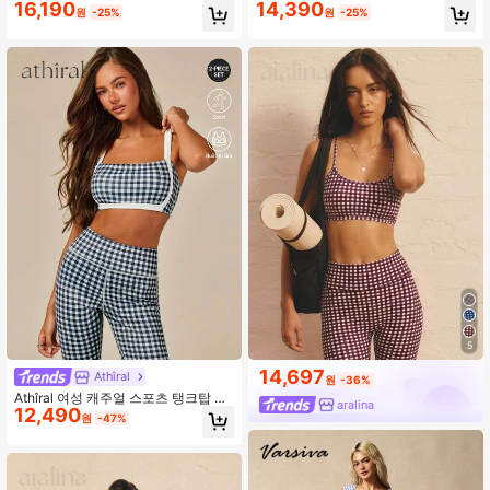
16,190
14,390
탑 및 하이웨스트 반바지 캐주얼 데일
스 액티브 세트
원
-25%
원
-25%
리 스포츠 세트
5
14,697
Athîral
원
-36%
Athîral 여성 캐주얼 스포츠 탱크탑 및
aralina
12,490
6인치 반바지 2피스 세트, 네이비 블루
원
-47%
스포츠 의상, 짐웨어