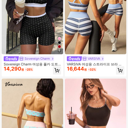
9
Sovereign Charm
VARSIVA
Sovereign Charm 여성용 폴카 도트
VARSIVA 여성용 스트라이프 브라 및
14,290
16,644
프린트 크롭 탱크 탑 및 피팅 숏츠 스
반바지 스포츠 세트
원
-25%
원
-32%
포츠 세트