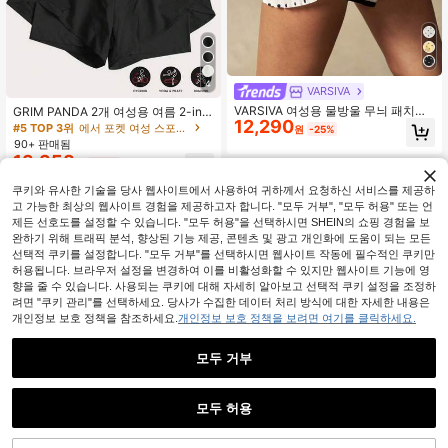
4
VARSIVA
VARSIVA 여성용 물방울 무늬 패치워
GRIM PANDA 2개 여성용 여름 2-in-
12,290
크 캐주얼 다용도 일상복 & 스포츠 반
1 스포츠 반바지, 내장 안감, 빠른 건조
#5 TOP 3위
에서 포켓 여성 스포츠 반바지
원
-25%
바지
통기성 쓸림 방지 캐주얼 반바지, 달리
90+ 판매됨
기, 피트니스, 요가, 사이클링에 적합
13,358
원
-38%
쿠키와 유사한 기술을 당사 웹사이트에서 사용하여 귀하께서 요청하신 서비스를 제공하
고 가능한 최상의 웹사이트 경험을 제공하고자 합니다. "모두 거부", "모두 허용" 또는 언
제든 선호도를 설정할 수 있습니다. "모두 허용"을 선택하시면 SHEIN의 쇼핑 경험을 보
완하기 위해 트래픽 분석, 향상된 기능 제공, 콘텐츠 및 광고 개인화에 도움이 되는 모든
선택적 쿠키를 설정합니다. "모두 거부"를 선택하시면 웹사이트 작동에 필수적인 쿠키만
허용됩니다. 브라우저 설정을 변경하여 이를 비활성화할 수 있지만 웹사이트 기능에 영
향을 줄 수 있습니다. 사용되는 쿠키에 대해 자세히 알아보고 선택적 쿠키 설정을 조정하
려면 "쿠키 관리"를 선택하세요. 당사가 수집한 데이터 처리 방식에 대한 자세한 내용은
개인정보 보호 정책을 참조하세요.
개인정보 보호 정책을 보려면 여기를 클릭하세요.
모두 거부
모두 허용