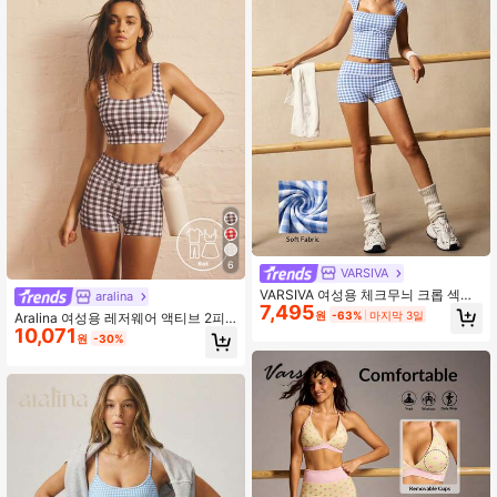
6
VARSIVA
VARSIVA 여성용 체크무늬 크롭 섹시
aralina
7,495
탑 및 캐주얼 스키니 반바지 스포츠 슈
원
-63%
마지막 3일
Aralina 여성용 레저웨어 액티브 2피
트
10,071
스 깅엄 체크 프린트 탱크탑 & 숏 팬츠
원
-30%
짐 운동복 세트