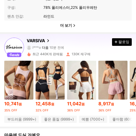
구성:
78% 폴리에스터,22% 폴리우레탄
팬츠 안감:
라인드
더 보기
312K 팔로워
4.87
VARSIVA
팔로잉
l***o
다음
10분 전에
j***4
가 탐색 중입니다
312K 팔로워
4.87
최근 440K개 판매됨
130K 재구매
312K 팔로워
4.87
312K 팔로워
4.87
10,741
12,458
11,042
8,917
16
원
원
원
원
312K 팔로워
4.87
35% OFF
32% OFF
36% OFF
36% OFF
25%
부드러움 (9999+)
좋은 품질 (9999+)
예쁨 (7000+)
좋아함 (6000+
312K 팔로워
4.87
마음에 드실 거예요.