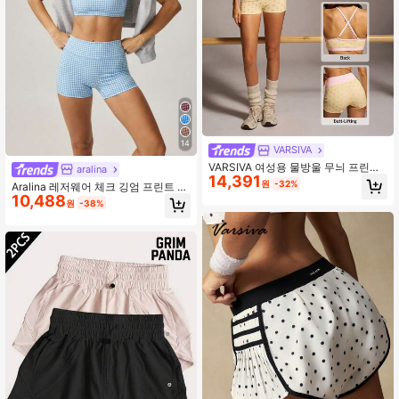
14
VARSIVA
VARSIVA 여성용 물방울 무늬 프린트
aralina
14,391
크롭 홀터넥 상의 및 반바지 스포츠 세
원
-32%
Aralina 레저웨어 체크 깅엄 프린트 크
트
10,488
롭 캐미 탑 및 하이웨스트 숏 투피스
원
-38%
액티브 짐 운동 세트 여름 캐주얼 월드
컵 팬 의상