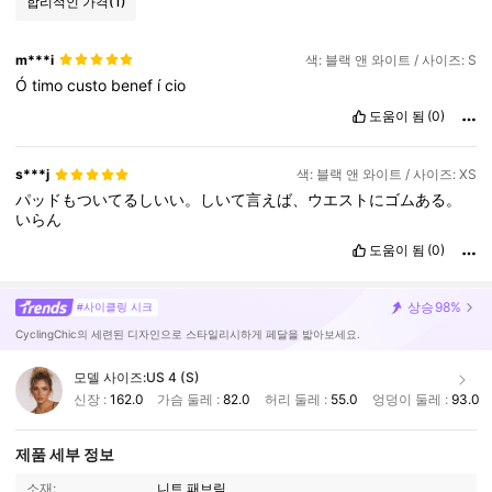
합리적인 가격
(1)
m***i
색: 블랙 앤 와이트 / 사이즈: S
Ó
timo
custo
benef
í
cio
도움이 됨
(0)
s***j
색: 블랙 앤 와이트 / 사이즈: XS
パッドもついてるしいい。しいて言えば、ウエストにゴムある。
いらん
도움이 됨
(0)
상승
98%
#사이클링 시크
CyclingChic의 세련된 디자인으로 스타일리시하게 페달을 밟아보세요.
모델 사이즈:
US 4 (S)
신장 :
162.0
가슴 둘레 :
82.0
허리 둘레 :
55.0
엉덩이 둘레 :
93.0
제품 세부 정보
소재:
니트 패브릭