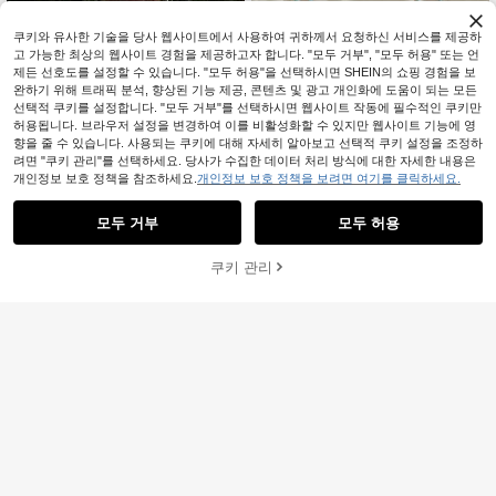
쿠키와 유사한 기술을 당사 웹사이트에서 사용하여 귀하께서 요청하신 서비스를 제공하
고 가능한 최상의 웹사이트 경험을 제공하고자 합니다. "모두 거부", "모두 허용" 또는 언
제든 선호도를 설정할 수 있습니다. "모두 허용"을 선택하시면 SHEIN의 쇼핑 경험을 보
완하기 위해 트래픽 분석, 향상된 기능 제공, 콘텐츠 및 광고 개인화에 도움이 되는 모든
선택적 쿠키를 설정합니다. "모두 거부"를 선택하시면 웹사이트 작동에 필수적인 쿠키만
허용됩니다. 브라우저 설정을 변경하여 이를 비활성화할 수 있지만 웹사이트 기능에 영
향을 줄 수 있습니다. 사용되는 쿠키에 대해 자세히 알아보고 선택적 쿠키 설정을 조정하
려면 "쿠키 관리"를 선택하세요. 당사가 수집한 데이터 처리 방식에 대한 자세한 내용은
개인정보 보호 정책을 참조하세요.
개인정보 보호 정책을 보려면 여기를 클릭하세요.
모두 거부
모두 허용
쿠키 관리
장바구니 담기
48% 할인!
4
19
일본 스타일 2 인 1 반팔 블라우스, 플
IslaSuriya 여성 캐주얼 물방울 무늬
로럴 체크 셔츠, 슬림핏 칼리지 스타일
프린트 크루넥 바디콘 캐미솔 여름용
#1 TOP 3위
에서 직물 부드러운 오피스 블라우스
#10 TOP 3위
해변 여성 탱크 탑 & 카미스
탑, 여름
700+ 판매됨
2k+ 판매됨
14,716
4,879
원
-29%
마지막 3일
원
-30%