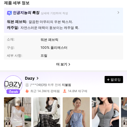
제품 세부 정보
인공지능의 특징
상세에 기반하여 작성
워븐 패브릭:
깔끔한 마무리의 우븐 텍스처.
캐주얼:
자연스러운 매력이 돋보이는 캐주얼 룩.
소재:
워븐 패브릭
구성:
100% 폴리에스터
세부 사항:
프릴
더 보기
6.6M 팔로워
4.91
Dazy
팔로잉
j***0
이(가)
하루 전에
지불됨
a***2
다음
5분 전에
최근 14.3M개 판매됨
14.8M 재구매
6.6M 팔로워
4.91
6.6M 팔로워
4.91