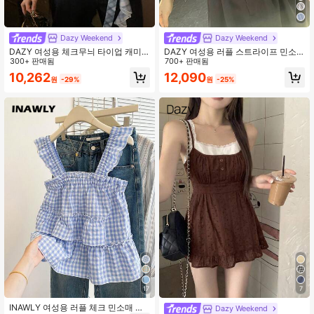
Dazy Weekend
Dazy Weekend
DAZY 여성용 체크무늬 타이업 캐미
DAZY 여성용 러플 스트라이프 민소
솔 홀터 탑 귀여운 외출용 탑
300+ 판매됨
매 상의, 여름에 신선하고 젊은 느낌
700+ 판매됨
10,262
12,090
원
-29%
원
-25%
17
7
INAWLY 여성용 러플 체크 민소매 캐
Dazy Weekend