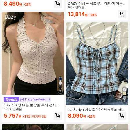
주얼 패셔너블 여름 탑
8,490
DAZY 여성용 체크무늬 대비색 여름
원
-25%
레이스 트림 캐미솔 탑 학교
90+ 판매됨
13,814
원
-28%
9
Dazy Weekend
7
DAZY 여성 여름 물방울 무늬 전체 프
린트 주름 V넥 민소매 캐주얼 탱크탑
100+ 판매됨
IslaSuriya 여성용 Y2K 체크무늬 캐미
탑, 프릴 트림 스파게티 스트랩 탑, 프
5,757
8,090
원
-31%
마지막 3일
원
-26%
론트 타이, 캐주얼용 맞춤핏 캐미