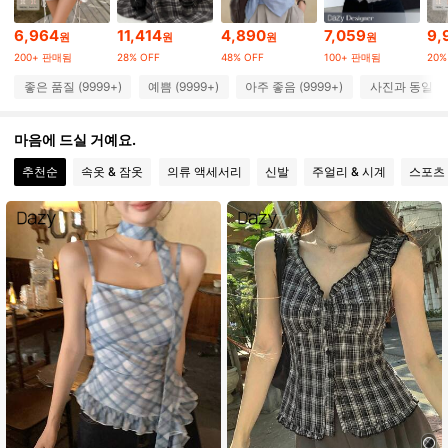
6.6M 팔로워
4.91
6,964
11,414
4,890
7,059
9,
원
원
원
원
200+ 판매됨
28% OFF
48% OFF
100+ 판매됨
20%
6.6M 팔로워
4.91
좋은 품질 (9999+)
예쁨 (9999+)
아주 좋음 (9999+)
사진과 동일 (9
6.6M 팔로워
4.91
마음에 드실 거예요.
추천순
속옷 & 잠옷
의류 액세서리
신발
주얼리 & 시계
스포츠
6.6M 팔로워
4.91
6.6M 팔로워
4.91
6.6M 팔로워
4.91
6.6M 팔로워
4.91
6.6M 팔로워
4.91