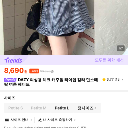
1/7
8,690
16,590원
-48%
원
DAZY 여성용 체크 캐주얼 타이업 칼라 민소매
3.77
(
18
)
탑 여름 페티트
사이즈
Petite S
Petite M
Petite L
정사이즈
사이즈 안내
내 사이즈 측정하기
Dazy follow Asian sizing and run smaller than SHEIN.