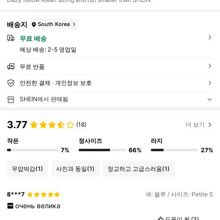
배송지
South Korea
무료 배송
예상 배송:
2-5 영업일
무료 반품
안전한 결제 · 개인정보 보호
SHEIN에서 판매됨
3.77
(18)
더 보기
작은
정사이즈
라지
7%
66%
27%
무압박감
(1)
사진과 동일
(1)
정교하고 고급스러움
(1)
8***7
색: 블루 / 사이즈: Petite S
очень
велика
도움이 됨
(3)