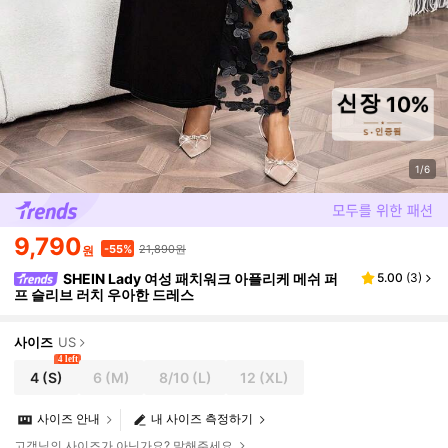
1/6
9,790
21,890원
-55%
원
SHEIN Lady 여성 패치워크 아플리케 메쉬 퍼
5.00
(
3
)
프 슬리브 러치 우아한 드레스
사이즈
US
4 left
4
(S)
6
(M)
8/10
(L)
12
(XL)
사이즈 안내
내 사이즈 측정하기
고객님의 사이즈가 아닌가요? 말해주세요