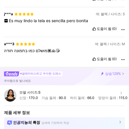
j***a
색: 블랙 / 사이즈: S
Es
muy
lindo
la
tela
es
sencilla
pero
bonita
도움이 됨
(0)
a***3
색: 블랙 / 사이즈: M
תודה🙏🏾😘
מושלם
כמו
בתמונה
도움이 됨
(0)
상승
129%
#글래머러스하고 우아한 드레스
우아함으로 빛나세요
모델 사이즈:
S
신장 :
170.0
가슴 둘레 :
90.0
허리 둘레 :
66.0
엉덩이 둘레 :
115.0
제품 세부 정보
인공지능의 특징
상세에 기반하여 작성