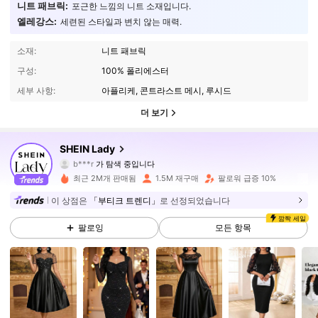
니트 패브릭:
포근한 느낌의 니트 소재입니다.
엘레강스:
세련된 스타일과 변치 않는 매력.
소재:
니트 패브릭
구성:
100% 폴리에스터
세부 사항:
아플리케, 콘트라스트 메시, 루시드
더 보기
603K 팔로워
4.88
SHEIN Lady
b***r
가 탐색 중입니다
603K 팔로워
4.88
최근 2M개 판매됨
1.5M 재구매
팔로워 급증 10%
이 상점은
「부티크 트렌디」
로 선정되었습니다
603K 팔로워
4.88
깜짝 세일
팔로잉
모든 항목
603K 팔로워
4.88
603K 팔로워
4.88
603K 팔로워
4.88