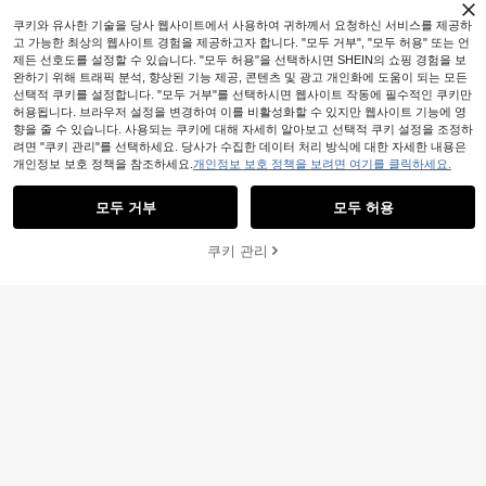
쿠키와 유사한 기술을 당사 웹사이트에서 사용하여 귀하께서 요청하신 서비스를 제공하
고 가능한 최상의 웹사이트 경험을 제공하고자 합니다. "모두 거부", "모두 허용" 또는 언
제든 선호도를 설정할 수 있습니다. "모두 허용"을 선택하시면 SHEIN의 쇼핑 경험을 보
완하기 위해 트래픽 분석, 향상된 기능 제공, 콘텐츠 및 광고 개인화에 도움이 되는 모든
선택적 쿠키를 설정합니다. "모두 거부"를 선택하시면 웹사이트 작동에 필수적인 쿠키만
허용됩니다. 브라우저 설정을 변경하여 이를 비활성화할 수 있지만 웹사이트 기능에 영
향을 줄 수 있습니다. 사용되는 쿠키에 대해 자세히 알아보고 선택적 쿠키 설정을 조정하
려면 "쿠키 관리"를 선택하세요. 당사가 수집한 데이터 처리 방식에 대한 자세한 내용은
개인정보 보호 정책을 참조하세요.
개인정보 보호 정책을 보려면 여기를 클릭하세요.
8
모두 거부
모두 허용
#오피스 스파크 트위스트
FRIFUL 메쉬 체크 스파게티 스트랩 허
쿠키 관리
장바구니 담기
5
55% 할인!
리 셔링 풀 스커트 캐주얼 활용도 높은
100+ 판매됨
드레스
11,929
Auyiufar
원
-29%
여성용 우아하고 섹시하며 로맨틱한
레트로 폴카 도트 더블 레이어 리본 드
19,290
원
-25%
레스, 출퇴근, 데이트 및 휴가에 적합
한 블랙 봄, 미적