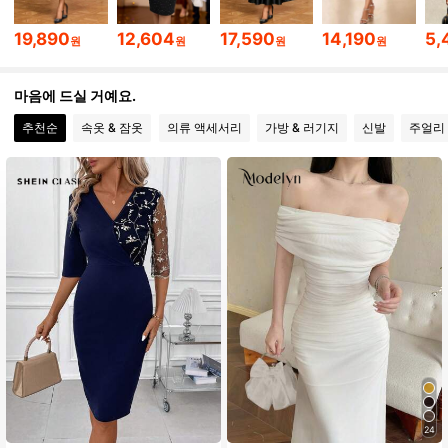
19,890
12,604
17,590
14,190
5,
603K 팔로워
4.88
원
원
원
원
603K 팔로워
4.88
마음에 드실 거예요.
추천순
속옷 & 잠옷
의류 액세서리
가방 & 러기지
신발
주얼리 
603K 팔로워
4.88
603K 팔로워
4.88
603K 팔로워
4.88
24