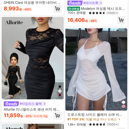
SHEIN Clasi 여성용 우아한 네이비 블
#데이트룩
루 플로럴 대비 메쉬 꽃 자수 바디콘
8,993
Modelyn 여성용 메시 오프숄
국내배송
원
-43%
드레스, 여름 웨딩 게스트 파티, 신부
더 러치드 웨이스트 드레스, 결혼식,
700+ 판매됨
(1000+)
들러리, 졸업식&휴가 의상
데이트 나이트 용 우아한 드레스
16,406
원
-28%
#타임리스 블랙
Allurite 미니멀리스트 패션 러치 레이
스 스플라이스 밀크 실크 신축성 있는
11,859
드로스트링 사이드 플레어 소매 비대
원
-31%
마지막 3일
라운드넥 긴소매 여성용 드레스, 싱글
칭 넥라인 브라리스 화이트 봄 우아한
#1 TOP 3위
직물 여성 미니 드레스
파티, 모임에 적합
웨딩 게스트 드레스
1.8k+ 판매됨
(1000+)