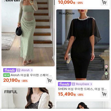
10,090
원
-25%
Aloruh
Aloruh 여성용 우아한 스퀘어 넥
NEW
5
레이스 패치워크 민트 그린 긴팔 맥시
20,190
원
-25%
드레스,여성용 우아한 드레스,홈커밍
RosyDaze
드레스,웨딩 게스트 드레스
SHEIN 여성 우아한 드레스, 여성 정장
드레스, 여성 파티 드레스, 여성 여름
15,490
원
-25%
의상, 여성 화이트 드레스, 라운드 넥
드레스, 숄 드레스, 웨딩 게스트 드레
스, 여성 솔리드 컬러 드레스, 바디콘
드레스, 스트라이프 장식 드레스