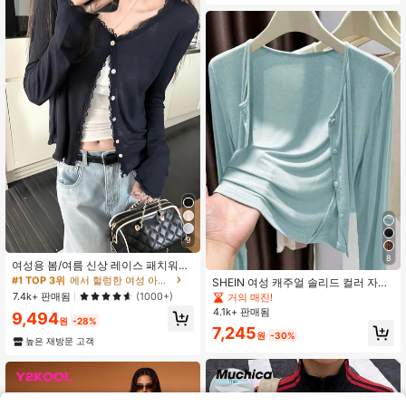
#1 TOP 3위
에서 헐렁한 여성 아우터웨어
9
거의 매진!
8
#1 TOP 3위
#1 TOP 3위
에서 헐렁한 여성 아우터웨어
에서 헐렁한 여성 아우터웨어
여성용 봄/여름 신상 레이스 패치워크
플로럴 트림 소프트 니트 가디건 경량
거의 매진!
거의 매진!
SHEIN 여성 캐주얼 솔리드 컬러 자수
재킷, 편안한 스타일
경량 재킷, 봄/여름
#1 TOP 3위
에서 헐렁한 여성 아우터웨어
7.4k+ 판매됨
(1000+)
거의 매진!
거의 매진!
4.1k+ 판매됨
9,494
원
-28%
7,245
원
-30%
높은 재방문 고객