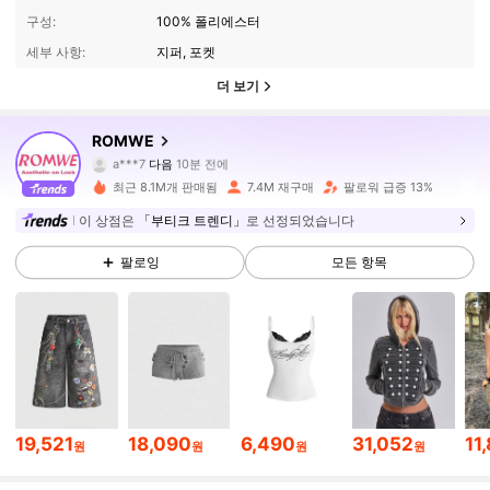
구성:
100% 폴리에스터
세부 사항:
지퍼, 포켓
더 보기
4.1M 팔로워
4.91
ROMWE
a***7
다음
10분 전에
I***a
가 탐색 중입니다
최근 8.1M개 판매됨
7.4M 재구매
팔로워 급증 13%
4.1M 팔로워
4.91
이 상점은
「부티크 트렌디」
로 선정되었습니다
팔로잉
모든 항목
4.1M 팔로워
4.91
4.1M 팔로워
4.91
4.1M 팔로워
4.91
19,521
18,090
6,490
31,052
11
원
원
원
원
4.1M 팔로워
4.91