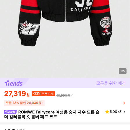
1/5
27,319
-33%
쿠폰으로
원
40,990원
주문 13% 할인 20,036원+
ROMWE Fairycore 여성용 숫자 자수 드롭 숄
5.00
(
8
)
더 컬러블록 숏 봄버 패드 코트