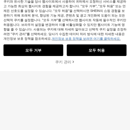
쿠키와 유사한 기술을 당사 웹사이트에서 사용하여 귀하께서 요청하신 서비스를 제공하
고 가능한 최상의 웹사이트 경험을 제공하고자 합니다. "모두 거부", "모두 허용" 또는 언
제든 선호도를 설정할 수 있습니다. "모두 허용"을 선택하시면 SHEIN의 쇼핑 경험을 보
완하기 위해 트래픽 분석, 향상된 기능 제공, 콘텐츠 및 광고 개인화에 도움이 되는 모든
선택적 쿠키를 설정합니다. "모두 거부"를 선택하시면 웹사이트 작동에 필수적인 쿠키만
허용됩니다. 브라우저 설정을 변경하여 이를 비활성화할 수 있지만 웹사이트 기능에 영
향을 줄 수 있습니다. 사용되는 쿠키에 대해 자세히 알아보고 선택적 쿠키 설정을 조정하
려면 "쿠키 관리"를 선택하세요. 당사가 수집한 데이터 처리 방식에 대한 자세한 내용은
개인정보 보호 정책을 참조하세요.
개인정보 보호 정책을 보려면 여기를 클릭하세요.
모두 거부
모두 허용
쿠키 관리
장바구니 담기
33% 할인!
8
#텍스처 레이어링
Y2Kool Wild Love 여성용 호랑이 &
플로럴 레터 프린트 크롭 섹시 후드 스
Muchica 여성용 봄/여름 니트 스포츠
18,403
원
-48%
웨트셔츠, 파티, 나이트클럽, 개학, 가
스타일 드로스트링 지퍼업 경량 재킷
8,292
을/겨울, 스트리트 Y2K 스타일 캐주얼
원
-28%