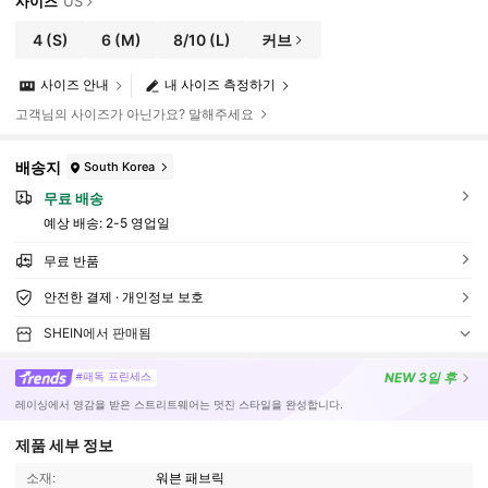
사이즈
US
4
(S)
6
(M)
8/10
(L)
커브
사이즈 안내
내 사이즈 측정하기
고객님의 사이즈가 아닌가요? 말해주세요
배송지
South Korea
무료 배송
예상 배송:
2-5 영업일
무료 반품
안전한 결제 · 개인정보 보호
SHEIN에서 판매됨
NEW
3일 후
#패독 프린세스
레이싱에서 영감을 받은 스트리트웨어는 멋진 스타일을 완성합니다.
제품 세부 정보
소재:
워븐 패브릭