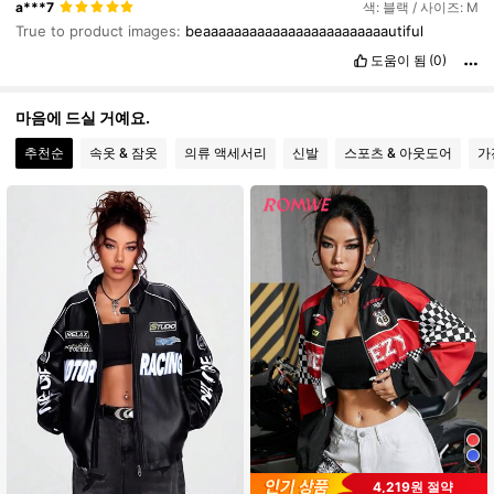
a***7
색: 블랙 / 사이즈: M
True to product images:
beaaaaaaaaaaaaaaaaaaaaaaaautiful
도움이 됨
(0)
마음에 드실 거예요.
추천순
속옷 & 잠옷
의류 액세서리
신발
스포츠 & 아웃도어
가
4,219원 절약