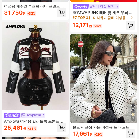
여성용 캐주얼 루즈핏 레터 프린트 인
#경기 당일 복장
조 가죽 재킷 블랙
31,750
ROMWE PUNK 레터 및 체크 무늬 크
원
-32%
롭 재킷, 학교용
#7 TOP 3위
마리화나 담배 여성용 경량 재킷
12,171
원
-26%
Amplova
7
Amplova 여성용 컬러블록 프론트 지
퍼 긴팔 레터 프린트 심플 PU 재킷
25,461
블로거 신상 가을 여성용 폴카 도트 프
원
-33%
린트 드로스트링 드롭 숄더 루즈핏 재
17,661
원
-29%
킷 화이트, 캐주얼 데일리