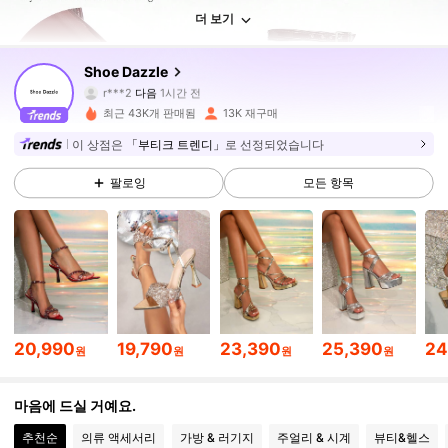
더 보기
31K 팔로워
4.92
Shoe Dazzle
r***2
다음
1시간 전
m***y
가 탐색 중입니다
최근 43K개 판매됨
13K 재구매
31K 팔로워
4.92
이 상점은
「부티크 트렌디」
로 선정되었습니다
팔로잉
모든 항목
31K 팔로워
4.92
31K 팔로워
4.92
31K 팔로워
4.92
20,990
19,790
23,390
25,390
24
원
원
원
원
31K 팔로워
4.92
마음에 드실 거예요.
추천순
의류 액세서리
가방 & 러기지
주얼리 & 시계
뷰티&헬스