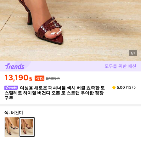
1/7
13,190
27,190원
-51%
원
여성용 새로운 패셔너블 섹시 버클 뾰족한 토
5.00
(
13
)
스틸레토 하이힐 버건디 오픈 토 스트랩 우아한 정장
구두
색: 버건디