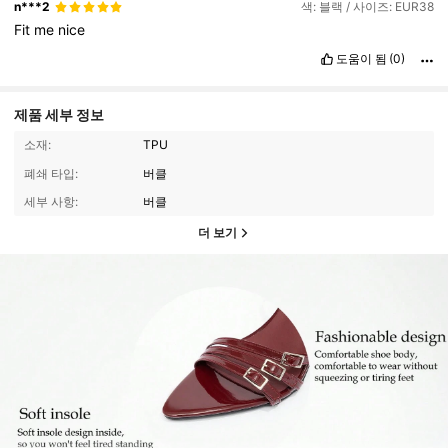
n***2
색: 블랙 / 사이즈: EUR38
Fit
me
nice
도움이 됨
(0)
제품 세부 정보
소재:
TPU
폐쇄 타입:
버클
세부 사항:
버클
더 보기