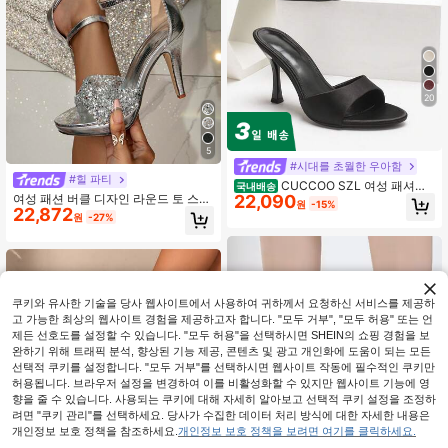
20
5
#시대를 초월한 우아함
#힐 파티
CUCCOO SZL 여성 패셔너
국내배송
22,090
여성 패션 버클 디자인 라운드 토 스틸
블하고 우아한 하이힐 샌들, 여름용
원
-15%
22,872
레토 하이힐 샌들 우아한 반짝이는 라
원
-27%
인스톤 실버 하이힐
쿠키와 유사한 기술을 당사 웹사이트에서 사용하여 귀하께서 요청하신 서비스를 제공하
고 가능한 최상의 웹사이트 경험을 제공하고자 합니다. "모두 거부", "모두 허용" 또는 언
제든 선호도를 설정할 수 있습니다. "모두 허용"을 선택하시면 SHEIN의 쇼핑 경험을 보
완하기 위해 트래픽 분석, 향상된 기능 제공, 콘텐츠 및 광고 개인화에 도움이 되는 모든
선택적 쿠키를 설정합니다. "모두 거부"를 선택하시면 웹사이트 작동에 필수적인 쿠키만
허용됩니다. 브라우저 설정을 변경하여 이를 비활성화할 수 있지만 웹사이트 기능에 영
향을 줄 수 있습니다. 사용되는 쿠키에 대해 자세히 알아보고 선택적 쿠키 설정을 조정하
려면 "쿠키 관리"를 선택하세요. 당사가 수집한 데이터 처리 방식에 대한 자세한 내용은
개인정보 보호 정책을 참조하세요.
개인정보 보호 정책을 보려면 여기를 클릭하세요.