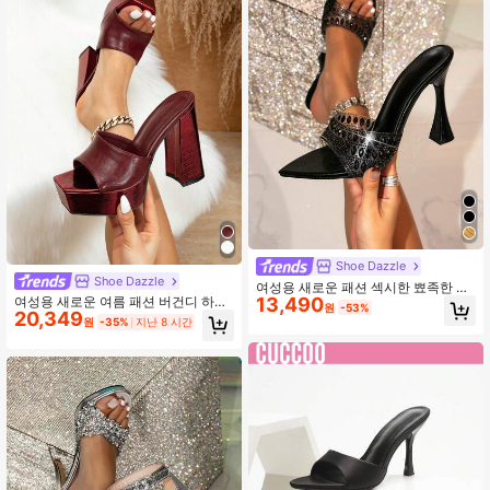
Shoe Dazzle
Shoe Dazzle
여성용 새로운 패션 섹시한 뾰족한 코
13,490
여성용 새로운 여름 패션 버건디 하프
라인석 스틸레토 힐 샌들, 파티 드레스
원
-53%
20,349
백 하이힐 샌들 외출 및 파티 착용용
에 적합하고 우아함
원
-35%
지난 8 시간