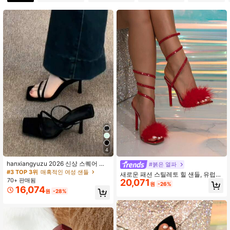
31K 팔로워
4.92
31K 팔로워
4.92
31K 팔로워
4.92
31K 팔로워
4.92
31K 팔로워
4.92
4
hanxiangyuzu 2026 신상 스퀘어 토
#붉은 열파
스트랩 샌들, 프렌치 엘레강트 스타일,
#3 TOP 3위
매혹적인 여성 샌들
새로운 패션 스틸레토 힐 샌들, 유럽
블랙 얇은 스트랩 하이힐, 여름 패션
70+ 판매됨
20,071
및 미국 스타일 파티 클럽 나이트 슈
원
-26%
파티 & 웨딩, 스틸레토 힐
16,074
즈, 섹시한 라인스톤 스트랩 레드 하이
원
-28%
힐, 봄 여름 의상