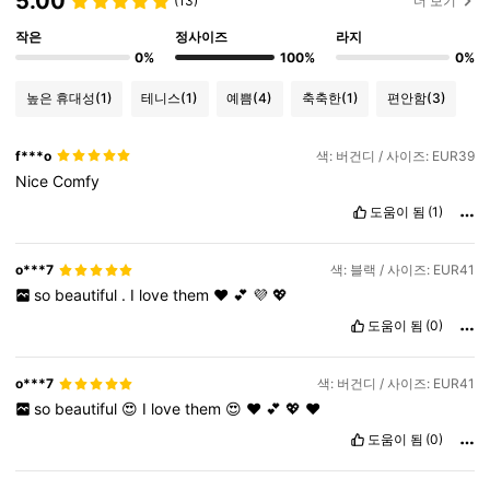
5.00
(13)
더 보기
작은
정사이즈
라지
0%
100%
0%
높은 휴대성
(1)
테니스
(1)
예쁨
(4)
축축한
(1)
편안함
(3)
f***o
색: 버건디 / 사이즈: EUR39
Nice
Comfy
도움이 됨
(1)
o***7
색: 블랙 / 사이즈: EUR41
so
beautiful
.
I
love
them
❤️
💕
💜
💖
도움이 됨
(0)
o***7
색: 버건디 / 사이즈: EUR41
so
beautiful
😍
I
love
them
😍
❤️
💕
💖
♥️
도움이 됨
(0)