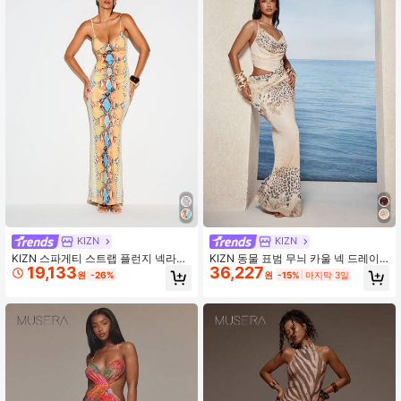
KIZN
KIZN
KIZN 스파게티 스트랩 플런지 넥라인
KIZN 동물 표범 무늬 카울 넥 드레이
19,133
36,227
머메이드 헴 스네이크 프린트 바디콘
프 맥시 드레스, 컷아웃 허리 디테일
원
-26%
원
-15%
마지막 3일
맥시 드레스 여름 파티 이브닝 가운
및 스파게티 스트랩, 여름 이브닝