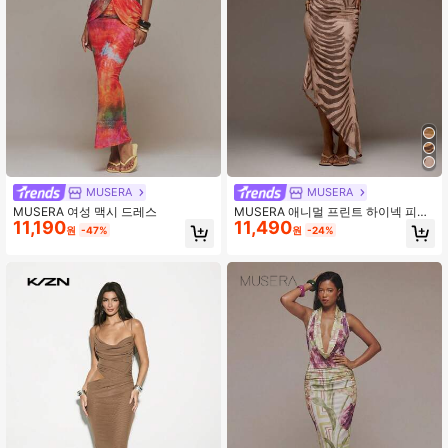
MUSERA
MUSERA
MUSERA 여성 맥시 드레스
MUSERA 애니멀 프린트 하이넥 피티
11,190
11,490
드 비대칭 헴 미디 드레스 봄 여름 휴
원
-47%
원
-24%
가 해변 이비자 페스티벌 파티 우아한
디비니티 졸업 프롬