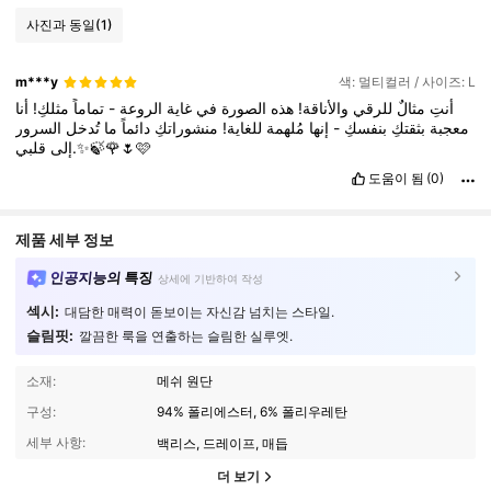
사진과 동일
(1)
m***y
색: 멀티컬러 / 사이즈: L
أنا
مثلكِ!
تماماً
-
الروعة
غاية
في
الصورة
هذه
والأناقة!
للرقي
مثالٌ
أنتِ
السرور
تُدخل
ما
دائماً
منشوراتكِ
للغاية!
مُلهمة
إنها
-
بنفسكِ
بثقتكِ
معجبة
قلبي.✨🍃🌹🌷🩷
إلى
도움이 됨
(0)
제품 세부 정보
인공지능의 특징
상세에 기반하여 작성
섹시:
대담한 매력이 돋보이는 자신감 넘치는 스타일.
슬림핏:
깔끔한 룩을 연출하는 슬림한 실루엣.
소재:
메쉬 원단
구성:
94% 폴리에스터, 6% 폴리우레탄
세부 사항:
백리스, 드레이프, 매듭
더 보기