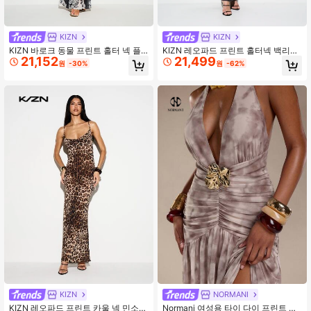
KIZN
KIZN
KIZN 바로크 동물 프린트 홀터 넥 플
KIZN 레오파드 프린트 홀터넥 백리스
21,152
21,499
런지 컷아웃 카울 맥시 드레스 백리스
바디콘 맥시 드레스, 스쿱 넥라인과 옆
원
-30%
원
-62%
타이백 이브닝 가운
트임으로 이브닝 파티용
KIZN
NORMANI
KIZN 레오파드 프린트 카울 넥 민소매
Normani 여성용 타이 다이 프린트 메