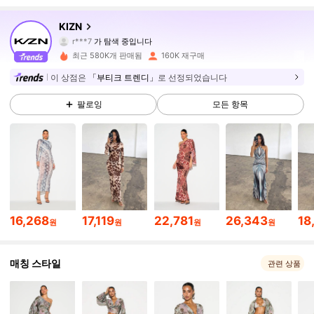
558K 팔로워
4.80
KIZN
r***7
가 탐색 중입니다
558K 팔로워
4.80
최근 580K개 판매됨
160K 재구매
558K 팔로워
4.80
이 상점은
「부티크 트렌디」
로 선정되었습니다
팔로잉
모든 항목
558K 팔로워
4.80
558K 팔로워
4.80
558K 팔로워
4.80
558K 팔로워
4.80
16,268
17,119
22,781
26,343
18
원
원
원
원
558K 팔로워
4.80
매칭 스타일
관련 상품
558K 팔로워
4.80