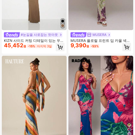
#눈길을 사로잡는 컷아웃
MUSERA
KIZN 사이드 커팅 디테일이 있는 우아
MUSERA 플로럴 프린트 딥 카울 넥
45,452
9,390
한 주름 칼라 맥시 드레스, 이브닝 가
맥시 드레스 귀여운 섹시한 행사 밤 외
원
-15%
마지막 3일
원
-53%
운, 파티, 결혼식 게스트, 특별한 날을
출 여름 봄 휴가 휴가 웨딩 게스트
위한 바닥 길이 바디콘 드레스