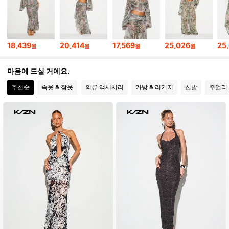
558K 팔로워
4.80
558K 팔로워
4.80
18,439
20,414
17,569
25,026
25
원
원
원
원
마음에 드실 거예요.
추천순
속옷 & 잠옷
의류 액세서리
가방 & 러기지
신발
주얼리 