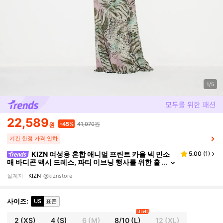
1/5
22,589
41,070원
-45%
원
기간 한정 가격 인하
KIZN 여성용 혼합 애니멀 프린트 카울 넥 민소
5.00
(
1
)
매 바디콘 맥시 드레스, 파티 이브닝 행사를 위한 홀
터 타이 백 디테일
설계자
KIZN
@kiznstore
사이즈
:
US
표준
3 left
2
(XS)
4
(S)
6
(M)
8/10
(L)
12
(XL)