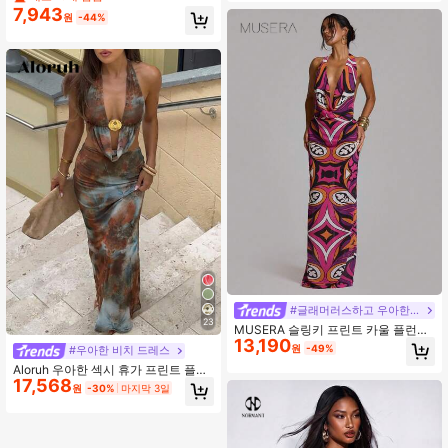
스 귀여운 섹시 홀리데이 봄 여름 축제
7,943
원
-44%
쿨 걸 빈티지 이브닝 파티 휴가
#글래머러스하고 우아한 드레스
23
MUSERA 슬링키 프린트 카울 플런지
13,190
스트레이트 핏 맥시 드레스 봄 여름 이
원
-49%
#우아한 비치 드레스
비자 페스티벌 휴가 귀여운 섹시 Y2k
Aloruh 우아한 섹시 휴가 프린트 플런
나이트 아웃 클럽 트로피컬 유혹
17,568
징 넥 드레스, 아일랜드 리조트, 음악
원
-30%
마지막 3일
축제 공연을 위한 등 없는 니트 롱 드
레스, 바디콘 드레스