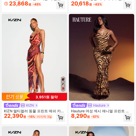
23,868
20,618
바이어스 컷 맥시 드레스 스파게티 스
탈릭 플로럴 장식 옆트임 밑단 섹시 홀
원
-45%
원
-43%
트랩 이브닝 파티 행사용
터 드레스
3,951원 절약
KIZN
Hauture
KIZN 멀티컬러 동물 프린트 메쉬 카울
Hauture 여성 섹시 애니멀 프린트 카
22,390
8,290
넥 맥시 드레스 하이 슬릿 스파게티 스
울 드레이프 프론트 넥 맥시 드레스
원
-15%
마지막 3일
원
-57%
트랩 여름 파티 이브닝 가운