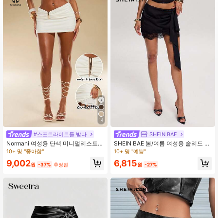
14
#스포트라이트를 받다
SHEIN BAE
Normani 여성용 단색 미니멀리스트
SHEIN BAE 봄/여름 여성용 솔리드 블
캐주얼 스커트
랙 캐주얼 통근 사이드 타이 대비 레이
10+ 명 "좋아함"
10+ 명 "예쁨"
스 새틴 패치워크 패션 블랙 레이스 패
6,815
9,002
치워크 스커트 다용도 스커트 발렌타
원
-27%
원
-37%
추정된
인 데이 출근 복장 외출복 패셔너블 블
랙 레이스 패치워크 스커트