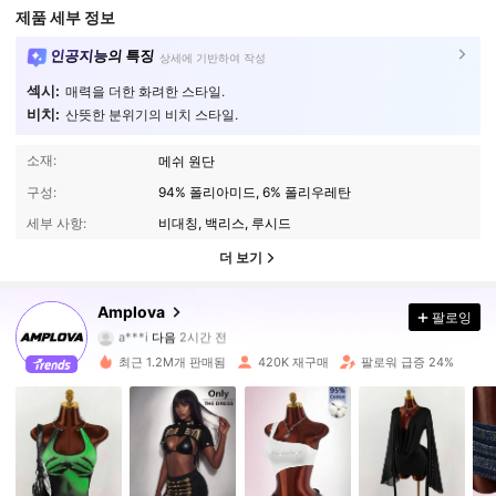
제품 세부 정보
인공지능의 특징
상세에 기반하여 작성
섹시:
매력을 더한 화려한 스타일.
비치:
산뜻한 분위기의 비치 스타일.
소재:
메쉬 원단
구성:
94% 폴리아미드, 6% 폴리우레탄
세부 사항:
비대칭, 백리스, 루시드
더 보기
612K 팔로워
4.81
Amplova
팔로잉
a***i
다음
2시간 전
2***0
가 탐색 중입니다
612K 팔로워
4.81
최근 1.2M개 판매됨
420K 재구매
팔로워 급증 24%
612K 팔로워
4.81