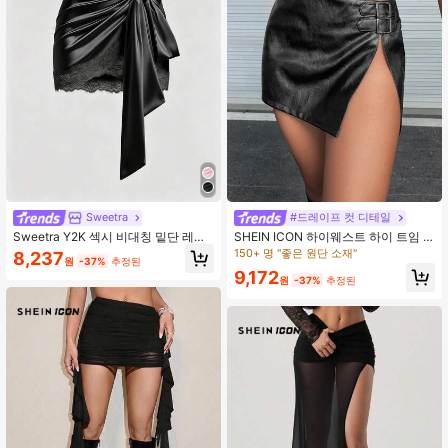
Sweetra
#드레이프 컷 디테일
Sweetra Y2K 섹시 비대칭 밑단 레이
SHEIN ICON 하이웨스트 하이 트임 P
스 트림 스커트, 휴가 및 출퇴근에 적
U 가죽 스커트
150+ 명 "좋은 원단 소재"
8,237
원
-37%
추정된
합
9,172
원
-37%
추정된