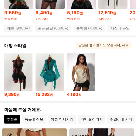
612K 팔로워
4.81
9,559
9,490
5,190
12,519
20
원
원
원
원
612K 팔로워
4.81
31% OFF
25% OFF
25% OFF
34% OFF
26%
예쁨 (9000+)
좋은 품질 (8000+)
좋아함 (7000+)
사진과 동일 (50
612K 팔로워
4.81
매칭 스타일
당신은 좋아할지도 모릅니다
, 세트
612K 팔로워
4.81
612K 팔로워
4.81
9,390
15,292
4,190
612K 팔로워
4.81
원
원
원
마음에 드실 거예요.
612K 팔로워
4.81
추천순
속옷 & 잠옷
의류 액세서리
가방 & 러기지
주얼리 & 시계
612K 팔로워
4.81