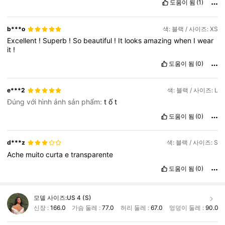
도움이 됨
(1)
b***o
색: 블랙 / 사이즈: XS
Excellent
!
Superb
!
So
beautiful
!
It
looks
amazing
when
I
wear
it
!
도움이 됨
(0)
e***2
색: 블랙 / 사이즈: L
Đúng với hình ảnh sản phẩm:
t
ố
t
도움이 됨
(0)
d***z
색: 블랙 / 사이즈: S
Ache
muito
curta
e
transparente
도움이 됨
(0)
모델 사이즈:
US 4 (S)
신장 :
166.0
가슴 둘레 :
77.0
허리 둘레 :
67.0
엉덩이 둘레 :
90.0