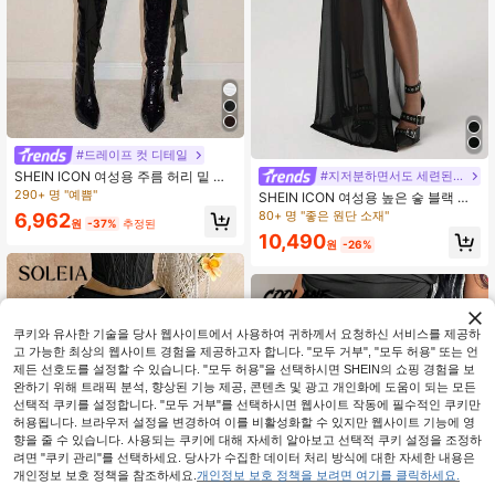
#드레이프 컷 디테일
SHEIN ICON 여성용 주름 허리 밑 스
#지저분하면서도 세련된 스타일
커트 draping 디테일
290+ 명 "예쁨"
SHEIN ICON 여성용 높은 슿 블랙 메
시 러셸 허리 섹시 휴가 메탈 장식 스
80+ 명 "좋은 원단 소재"
6,962
원
-37%
추정된
커트
10,490
원
-26%
쿠키와 유사한 기술을 당사 웹사이트에서 사용하여 귀하께서 요청하신 서비스를 제공하
고 가능한 최상의 웹사이트 경험을 제공하고자 합니다. "모두 거부", "모두 허용" 또는 언
제든 선호도를 설정할 수 있습니다. "모두 허용"을 선택하시면 SHEIN의 쇼핑 경험을 보
완하기 위해 트래픽 분석, 향상된 기능 제공, 콘텐츠 및 광고 개인화에 도움이 되는 모든
선택적 쿠키를 설정합니다. "모두 거부"를 선택하시면 웹사이트 작동에 필수적인 쿠키만
허용됩니다. 브라우저 설정을 변경하여 이를 비활성화할 수 있지만 웹사이트 기능에 영
향을 줄 수 있습니다. 사용되는 쿠키에 대해 자세히 알아보고 선택적 쿠키 설정을 조정하
려면 "쿠키 관리"를 선택하세요. 당사가 수집한 데이터 처리 방식에 대한 자세한 내용은
개인정보 보호 정책을 참조하세요.
개인정보 보호 정책을 보려면 여기를 클릭하세요.