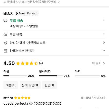
고객님의 사이즈가 아닌가요? 말해주세요
배송지
South Korea
무료 배송
예상 배송:
2-5 영업일
무료 반품
안전한 결제 · 개인정보 보호
SHEIN에서 판매됨
4.50
(4)
더 보기
작은
정사이즈
라지
25%
75%
0%
예쁨
(1)
몸에 맞음
(1)
짧음
(1)
m***z
색: 블랙 / 사이즈: S
queda
perfecta
😍
🥰🥰🥰🥰🥰🥰🥰🥰