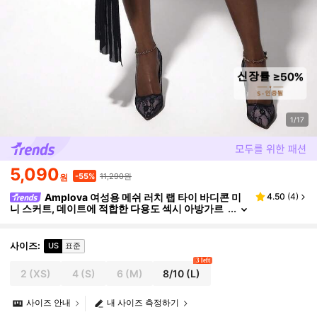
1/17
5,090
11,290원
-55%
원
Amplova 여성용 메쉬 러치 랩 타이 바디콘 미
4.50
(
4
)
니 스커트, 데이트에 적합한 다용도 섹시 아방가르
드 메탈 버클 미니 스커트
사이즈
:
US
표준
3 left
2
(XS)
4
(S)
6
(M)
8/10
(L)
사이즈 안내
내 사이즈 측정하기