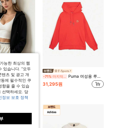
가능한 최상의 웹
수 있습니다. "모두
성용 지퍼 후드 재킷, 미니멀리스트 화이트 로고 프린트 탄성 커프 드로스트링 후드 캐주얼 아우터웨어, 일상 착용, 스포츠, 피트니스, 야외 활동에 적합, 여자친구, 연인, 어머니를 위한 완벽한 휴일 선물
F-Sports
콘텐츠 및 광고 개
Puma 여성용 루즈핏 후드 풀오버 스웨트셔츠, 봄/가을 니트 플리스 캐주얼 스웨트셔츠 62726911
-71%
마지막 3일
작동에 필수적인 쿠
31,295원
영향을 줄 수 있습
 선택하세요. 당
인정보 보호 정책
부