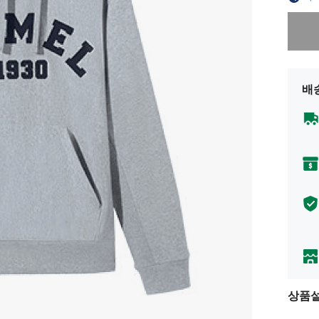
죄송합니
배
상품