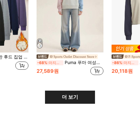
 재킷, 달리기, 피트니스, 캐주얼, 야외 활동에 적합 블랙
Sports Outlet Discount Store
F-Sport
Puma 푸마 여성용 스웨트셔츠 스포츠웨어 캐주얼 라운드넥 루즈 풀오버 533052
-68%
마지막 3일
-86%
마지막 3일
27,589원
20,118원
더 보기