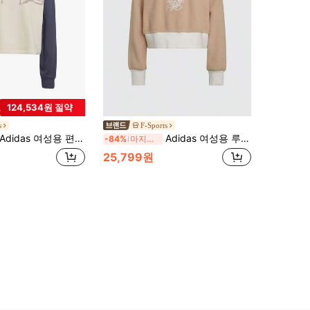
124,534원 절약
s
F-Sports
Adidas 여성용 편안한 캐주얼 스포츠 다용도 스웨트셔츠 풀오버 HD9782, 봄과 가을에 적합
Adidas 여성용 루즈핏 숏 풀오버 스웨트셔츠, 플리스 안감 다용도 라운드넥 숏 애슬레틱 스웨트셔츠 HM1607, 가을/겨울
-84%
마지막 3일
25,799원