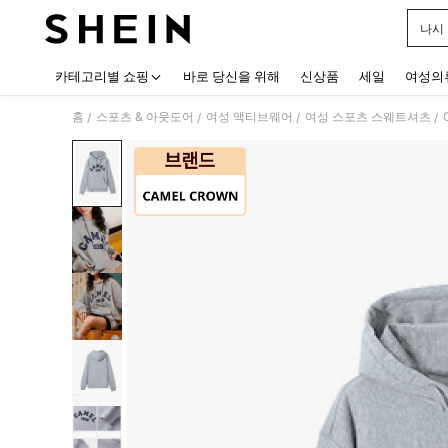
나시
Use up
카테고리별 쇼핑
바로 당신을 위해
신상품
세일
여성의
홈
스포츠 & 아웃도어
여성 액티브웨어
여성 스포츠 스웨트셔츠
/
/
/
/