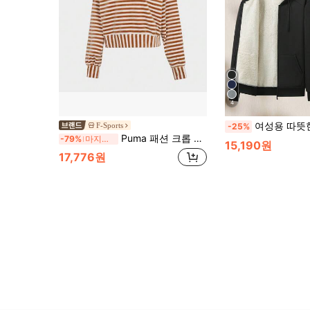
4
여성용 따뜻한 후드 집업 재킷 - 주머니가 있는 따뜻한 스포츠
F-Sports
-25%
Puma 패션 크롭 허리 밴딩 스웨트셔츠, 봄/가을 플리스 스트라이프 크루넥 풀오버 스포츠 탑 53763274
-79%
마지막 3일
15,190원
17,776원