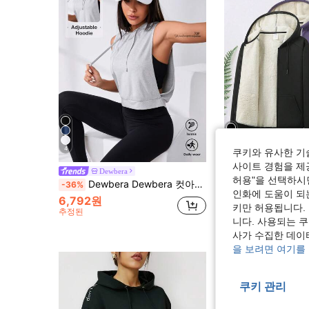
4
쿠키와 유사한 기
사이트 경험을 제공
여성용 써멀 스웨트셔츠 -
Dewbera
-27%
마지막 3일
허용"을 선택하시면
Dewbera Dewbera 컷아웃 드로스트링 스포츠 스웨트셔츠 크롭 스웨트셔츠
-36%
13,279원
인화에 도움이 되
6,792원
키만 허용됩니다.
추정된
니다. 사용되는 
사가 수집한 데이
을 보려면 여기를
쿠키 관리