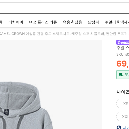
 and down arrow keys to navigate search 최근 검색어 and 검색 후 발견. Press Enter 
류
비치웨어
여성 플러스 의류
속옷 & 잠옷
남성복
주얼리 & 액
CAMEL CROWN 여성용 긴팔 후드 스웨트셔츠, 캐주얼 스포츠 풀오버, 편안한 루즈핏
주얼 스
SKU: s
69
PR
무
사이
XS
XX
사이