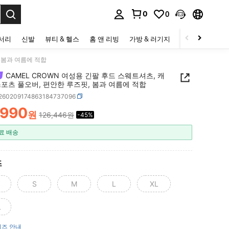
0
0
to select.
세서리
신발
뷰티 & 헬스
홈 앤 리빙
가방 & 러기지
스포츠 & 아웃
, 봄과 여름에 적합
CAMEL CROWN 여성용 긴팔 후드 스웨트셔츠, 캐
포츠 풀오버, 편안한 루즈핏, 봄과 여름에 적합
t260209174863184737096
,990
원
126,446원
-45%
ICE AND AVAILABILITY
료 배송
즈
S
M
L
XL
L
즈 안내