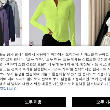
19
술을 당사 웹사이트에서 사용하여 귀하께서 요청하신 서비스를 제공하고 
하고자 합니다. "모두 거부", "모두 허용" 또는 언제든 선호도를 설정할 
 겨울 러닝 스웨트셔츠, 하이킹 & 운동 스포츠용 포켓 포함
SHEIN Sports 형광 녹색 스탠드 칼라 반지퍼 스포츠 긴팔 스웨트셔츠, 엄지구멍 가을 스웨트셔츠
여
-36%
-57%
마지막 2일
 SHEIN의 쇼핑 경험을 보완하기 위해 트래픽 분석, 향상된 기능 제공, 
9,597원
6,668원
는 모든 선택적 쿠키를 설정합니다. "모두 거부"를 선택하시면 웹사이트 
추정된
 브라우저 설정을 변경하여 이를 비활성화할 수 있지만 웹사이트 기능에 
쿠키에 대해 자세히 알아보고 선택적 쿠키 설정을 조정하려면 "쿠키 관리"를
터 처리 방식에 대한 자세한 내용은 개인정보 보호 정책을 참조하세요.
개
 클릭하세요.
모두 허용
모두 거