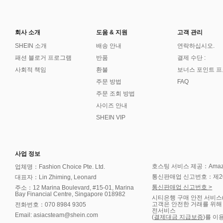
회사 소개
도움 & 지원
고객 관리
SHEIN 소개
배송 안내
연락하십시오.
패션 블로거 프로그램
반품
결제 수단 :
사회적 책임
환불
보너스 포인트 
주문 방법
FAQ
주문 조회 방법
사이즈 안내
SHEIN VIP
사업 정보
호스팅 서비스 제공：Amazon 
업체명：Fashion Choice Pte. Ltd.
통신판매업 신고번호：제202
대표자：Lin Zhiming, Leonard
통신판매업 신고번호 >
주소：12 Marina Boulevard, #15-01, Marina
Bay Financial Centre, Singapore 018982
시티은행 구매 안전 서비스
고객은 안전한 거래를 위해
전화번호：070 8984 9305
전서비스
Email: asiacsteam@shein.com
(
결제대금 지급보증
)를 이