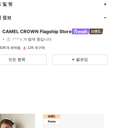
 및 핏
4.85
2.1K
72K
 정보
4.85
2.1K
72K
4.85
2.1K
72K
CAMEL CROWN Flagship Store
r***a
가 탐색 중입니다
4.85
2.1K
72K
등급
아이템
팔로워
63K개 판매됨
12K 재구매
4.85
2.1K
72K
모든 항목
팔로잉
4.85
2.1K
72K
4.85
2.1K
72K
4.85
2.1K
72K
4.85
2.1K
72K
4.85
2.1K
72K