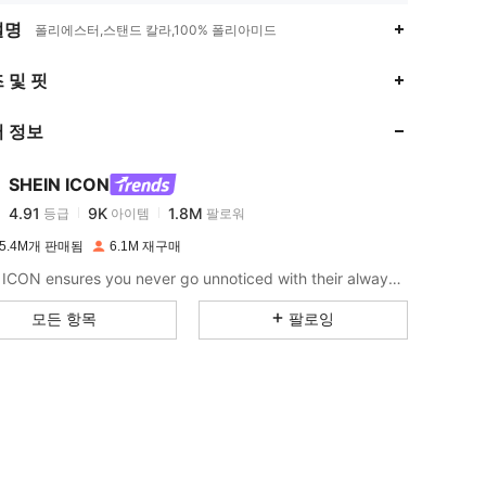
설명
폴리에스터,스탠드 칼라,100% 폴리아미드
4.91
9K
1.8M
 및 핏
 정보
4.91
9K
1.8M
SHEIN ICON
4.91
9K
1.8M
등급
아이템
팔로워
w***9
이(가)
하루 전에
지불됨
5.4M개 판매됨
6.1M 재구매
4.91
9K
1.8M
SHEIN ICON ensures you never go unnoticed with their always-trendy & equally edgy looks.
모든 항목
팔로잉
4.91
9K
1.8M
4.91
9K
1.8M
4.91
9K
1.8M