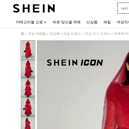
나시
Use up
카테고리별 쇼핑
바로 당신을 위해
신상품
세일
여성의
홈
여성 어패럴
여성복
여성 드레스
여성 미니 드레스
SHEIN
/
/
/
/
/