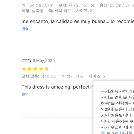
키: 154 cm / 61 in, 무게: 71 kg / 157 lbs, 흉상: 95 cm / 37 in, 허리
키:
154 cm / 61 in
무게:
71 kg / 157 lbs
흉상:
95 cm / 37 in
체형:
삼각형
색:
체리 레드
사이즈:
S
me encanto, la calidad es muy buena... lo recom
번역
r***y
6 May,2026
전체 맞춤: 정사이즈, 색: 체리 레드, 사이즈: S
전체 맞춤:
정사이즈
색:
체리 레드
사이즈:
S
This dress is amazing, perfect for Lydia deetz.
쿠키와 유사한 기
번역
사이트 경험을 제공
허용"을 선택하시면
인화에 도움이 되
키만 허용됩니다.
니다. 사용되는 
사가 수집한 데이
을 보려면 여기를