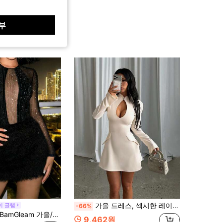
부
가을 드레스, 섹시한 레이스업 긴팔 드레스, 우아한 여성 드레스, 생일, 데이트, 칵테일 파티, 살구색 드레스, 결혼식에 적합
이 글램
-66%
BamGleam 가을/겨울 고급 파티 메쉬 패치워크 퍼지 여성용 긴팔 드레스
9,462원