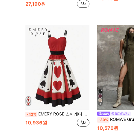
27,190원
4
EMERY ROSE 스파게티 스트랩 맥시 여성 정장이 있는 여성용 플리츠 포커 프린트 캐주얼 루즈핏 롱 드레스
ROMWE
-43%
ROMWE Grunge Punk Y2K 밀레니엄 빈티지 아
-30%
10,936원
10,570원