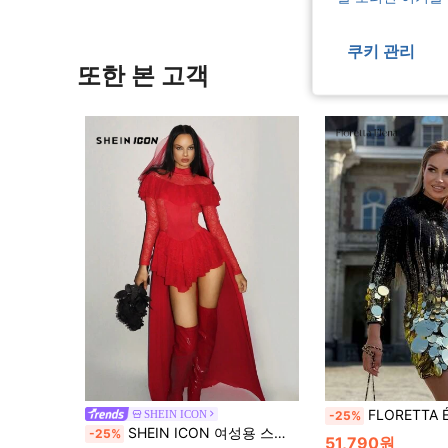
쿠키 관리
또한 본 고객
FLORETTA ÉLENA 여성 스팽글 장식 스탠드
SHEIN ICON
-25%
SHEIN ICON 여성용 스탠드 칼라 레이스 메쉬 단계형 비대칭 헴 의상 드레스
-25%
51,790원