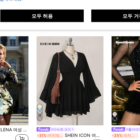
모두 허용
모두 거
12
 칼라 긴 소매 짧은 파티 드레스, 파티/모임용
#아늑한 모드
#홀리데
SHEIN ICON 여성용 단색 V넥 허리 졸라매는 우아한 긴소매 미니 드레스
-31%
마지막 3일
-25%
마지막 3일