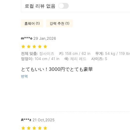
로컬 리뷰 없음
홈웨어 (1)
강력 추천 (1)
m***o
29 Jan,2026
전체 맞춤: 정사이즈, 키: 158 cm / 62 in, 무게: 54 kg / 119 lbs, 허리: 71 
전체 맞춤:
정사이즈
키:
158 cm / 62 in
무게:
54 kg / 119 lb
엉덩이:
104 cm / 41 in
색:
체리 레드
사이즈:
S
とてもいい！3000円でとても豪華
번역
A***z
21 Oct,2025