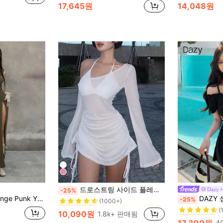
17,645원
14,048원
직물 여성 미니 드레스
#1 TOP 3위
드로스트링 사이드 플레어 소매 비대칭 넥라인 브라리스 화이트 봄 우아한 웨딩 게스트 드레스
Dazy
-25%
(1000+)
#3 TOP 3위
포칼립스 황폐지 스타일 후드 깊은 V넥 하이 슬릿 드레스
DAZY 심플한 프릴 
-25%
직물 여성 미니 드레스
직물 여성 미니 드레스
#1 TOP 3위
#1 TOP 3위
(
(1000+)
(1000+)
#3 TOP 3위
#3 TOP 3위
10,090원
1.8k+ 판매됨
직물 여성 미니 드레스
#1 TOP 3위
(
(
17,390원
4