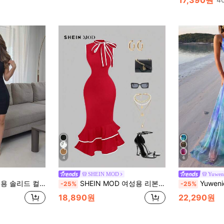
(1000+)
#3 TOP 3위
(
4
6
SHEIN MOD
Yuwen
칼라 민소매 플리츠 슬림 핏 미니 드레스
SHEIN MOD 여성용 리본 칼라 민소매 드레스
Yuwenier 블루 우아한 플로럴 메쉬 맥
-25%
-25%
18,890원
22,290원