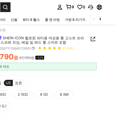
0
0
to select.
세서리
신발
뷰티 & 헬스
홈 앤 리빙
가방 & 러기지
스포츠 & 아웃
 포함
SHEIN ICON 할로윈 파티용 여성용 롱 고스트 브라
스프레 의상, 베일 및 레드 롱 스커트 포함
z25071110640723631
(3 리뷰)
,790
원
67,790원
-52%
ICE AND AVAILABILITY
료 배송
즈
US
표준
XXS)
2 (XS)
4 (S)
6 (M)
 (L)