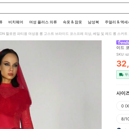
 and down arrow keys to navigate search 최근 검색어 and 검색 후 발견. Press Enter 
류
비치웨어
여성 플러스 의류
속옷 & 잠옷
남성복
주얼리 & 액
 ICON 할로윈 파티용 여성용 롱 고스트 브라이드 코스프레 의상, 베일 및 레드 롱 스커트
이드 코
SKU: s
32
PR
무
사이
0 (
8/10