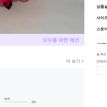
상품
사이즈
스토어
최근 
더 보기
라지
0%