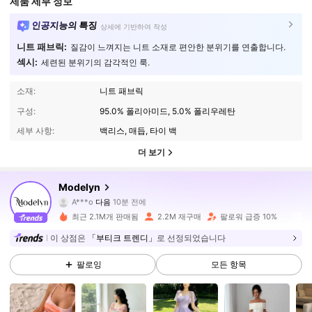
제품 세부 정보
인공지능의 특징
상세에 기반하여 작성
니트 패브릭:
질감이 느껴지는 니트 소재로 편안한 분위기를 연출합니다.
섹시:
세련된 분위기의 감각적인 룩.
소재:
니트 패브릭
구성:
95.0% 폴리아미드, 5.0% 폴리우레탄
세부 사항:
백리스, 매듭, 타이 백
더 보기
1.2M 팔로워
4.92
Modelyn
f***i
가 탐색 중입니다
1.2M 팔로워
4.92
최근 2.1M개 판매됨
2.2M 재구매
팔로워 급증 10%
이 상점은
「부티크 트렌디」
로 선정되었습니다
1.2M 팔로워
4.92
팔로잉
모든 항목
1.2M 팔로워
4.92