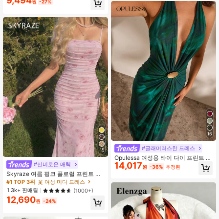
9,494
원
-27%
밀크메이드 드레스
16
#글래머러스한 드레스
15
Opulessa 여성용 타이 다이 프린트 플
14,017
리츠 브이넥 백리스 드레스
#신비로운 매력
원
-36%
추정된
Skyraze 여름 핑크 플로럴 프린트 주
름 메쉬 캐미 롱 드레스, 여름 드레스,
#1 TOP 3위
꽃 여성 미디 드레스
봄 옷
1.3k+ 판매됨
(1000+)
12,690
원
-24%