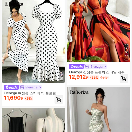
8
Elenzga
Elenzga 신상품 프렌치 스타일 캐주
12,912
얼 우아 섹시 하이엔드 디자인 V넥 홀
원
-36%
추정된
터 허리 노출 백 A라인 슬릿 민소매 맥
시 드레스, 레드 & 그린 플로럴 프린트,
Elenzga
하이엔드 럭셔리 여성 드레스
Elenzga 여성용 스퀘어 넥 플로럴 프
11,690
린트 퍼프 소매 백 히든 지퍼 헴 피시
원
-25%
테일 스커트 러플 디자인 휴가 캐주얼
데일리 활용도 높은 우아한 원피스