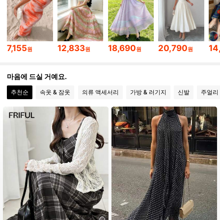
1.2M 팔로워
4.92
7,155
12,833
18,690
20,790
14
원
원
원
원
1.2M 팔로워
4.92
마음에 드실 거예요.
추천순
속옷 & 잠옷
의류 액세서리
가방 & 러기지
신발
주얼리 
1.2M 팔로워
4.92
1.2M 팔로워
4.92
1.2M 팔로워
4.92
1.2M 팔로워
4.92