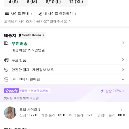
4
(S)
6
(M)
8/10
(L)
12
(XL)
사이즈 안내
내 사이즈 측정하기
고객님의 사이즈가 아닌가요? 말해주세요
배송지
South Korea
무료 배송
예상 배송:
2-5 영업일
무료 반품
안전한 결제 · 개인정보 보호
SHEIN에서 판매됨
상승
217%
#글래머러스한 드레스
빛나는 섹시한 밤의 주인공!
모델 사이즈:
S
신장 :
177.0
가슴 둘레 :
85.0
허리 둘레 :
62.0
엉덩이 둘레 :
88.0