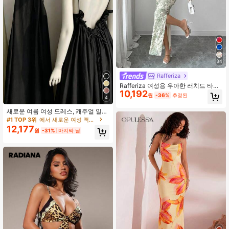
34
Rafferiza
Rafferiza 여성용 우아한 러치드 타이
10,192
다이 메시 프린트 허리 조임 스트랩리
원
-36%
추정된
4
스 파티 스플릿 드레스
새로운 여름 여성 드레스, 캐주얼 일상
여성 의상, 해변 휴가 여성 드레스, 우
#1 TOP 3위
에서 새로운 여성 맥시 드레스
아한 핑크 백리스 러쉬드 타이업 드레
12,177
원
-31%
마지막 날
스 파티 블랙