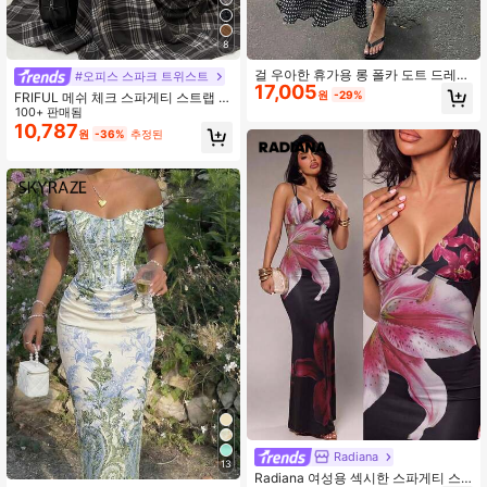
1.2M 팔로워
4.92
8
걸 우아한 휴가용 롱 폴카 도트 드레
#오피스 스파크 트위스트
17,005
스, 스탠드 칼라 타이 허리 민소매 비
원
-29%
FRIFUL 메쉬 체크 스파게티 스트랩 허
대칭 헴 롱 폴카 도트 드레스, 도트 섹
리 셔링 풀 스커트 캐주얼 활용도 높은
100+ 판매됨
시한 우븐 원단 비대칭/비대칭 타이 빈
드레스
10,787
티지 비치 홀리데이 캐주얼 데이트 봄/
원
-36%
추정된
여름 블랙, 프렌치 걸 스타일
Radiana
13
Radiana 여성용 섹시한 스파게티 스