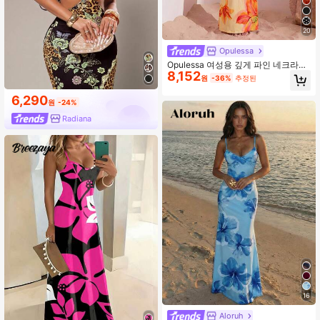
20
Opulessa
Opulessa 여성용 깊게 파인 네크라인
8,152
등 없는 휴가 플로럴 프린트 드레스
원
-36%
추정된
6,290
원
-24%
Radiana
16
Aloruh