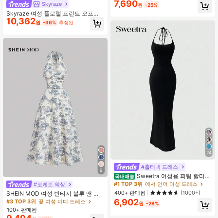
7,690
트랩 대형 플로럴 프린트 핏 맥시 드레
Skyraze
원
-25%
스, 캐주얼 일상복, 쇼핑, 모임, 휴가,
Skyraze 여성 플로럴 프린트 오프숄
해변, 데이트, 생일, 졸업, 섬, 음악 축
10,362
더 러치드 핏 드레스
제, 하우스 파티, 파티
원
-36%
추정된
24
#홀터넥 드레스
9
Sweetra 여성용 피팅 할터넥
국내배송
머메이드 드레스, 블랙 맥시 여성 의상
#1 TOP 3위
에서 인어 여성 드레스
#코케트 의상
400+ 판매됨
(1000+)
SHEIN MOD 여성 빈티지 블루 앤 화
이트 도자기 프린트 드레스, 롱 블루
6,902
#3 TOP 3위
꽃 여성 미디 드레스
원
-28%
플로럴 드레스, 가을 드레스, 브런치
100+ 판매됨
드레스, 홀터 드레스, 캐주얼 드레스,