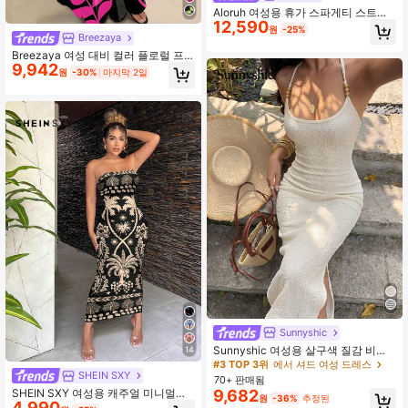
Aloruh 여성용 휴가 스파게티 스트랩
12,590
타이업 바디콘 프린트 드레스, 봄/여름
원
-25%
Breezaya
Breezaya 여성 대비 컬러 플로럴 프
9,942
린트 끈 드레스 맥시 여성 의상
원
-30%
마지막 2일
Sunnyshic
Sunnyshic 여성용 살구색 질감 비즈
14
액세서리 슬릿 드레스, 섹시하고 우아
#3 TOP 3위
에서 셔드 여성 드레스
한 패션 리조트 스타일, 봄/여름
SHEIN SXY
70+ 판매됨
9,682
SHEIN SXY 여성용 캐주얼 미니멀리
원
-36%
추정된
4,990
스트 민소매 롱 드레스, 레트로 플로럴