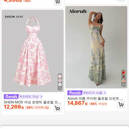
원
-25%
프린트 패턴
10
5
#빈티지 식물
#코케트 의상
Aloruh 여름 우아한 플로럴 프린트 살
14,867
SHEIN MOD 여성 로맨틱 플로럴 프린
구색 스파게티 스트랩 드레스
원
-36%
추정된
12,266
트 홀터넥 미드 길이 드레스
원
-26%
마지막 2일