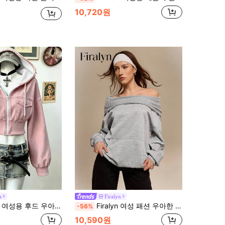
10,720원
a
Firalyn
스웨트셔츠, 핑크 후드 긴팔 스웨트셔츠, 야외 쇼핑, 일상 착용, 여행, 가을/겨울 스타일
Firalyn 여성 패션 우아한 미국 스타일 루즈 긴소매 오프숄더 디자인 황무지 후드 스웨트셔츠
-56%
10,590원