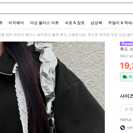
 and down arrow keys to navigate search 최근 검색어 and 검색 후 발견. Press Enter 
류
비치웨어
여성 플러스 의류
속옷 & 잠옷
남성복
주얼리 & 액
 여성용 레터 프린트 레이스 패치워크 블랙 후드 스웨트셔츠, 루즈핏 두꺼운 보온 안감 컬
후드 
교
SKU: s
19
PR
무
사이
0 (S
FRIFUL 
사이