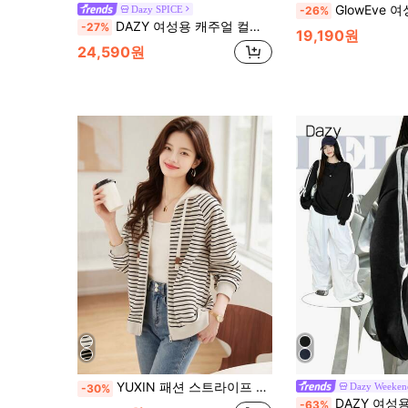
GlowEve 여성을 위한 패셔너블한 캐주얼 스타일 긴
Dazy SPICE
-26%
DAZY 여성용 캐주얼 컬러블록 스플라이스 써멀 안감 스웨트셔츠, 가을/겨울, 긴팔 탑, 가을 여성 의류 재킷 지퍼업 스쿨
-27%
19,190원
24,590원
YUXIN 패션 스트라이프 풀집 후드 재킷, 여성 캐주얼 긴팔 아우터, 조절 가능한 드로스트링이 있는 부드러운 안감, 봄/가을 휴가 재킷
Dazy Weeken
-30%
DAZY 여성용 캐주얼 라운드 넥 드롭 숄더 긴팔 루즈핏 스웨트
-63%