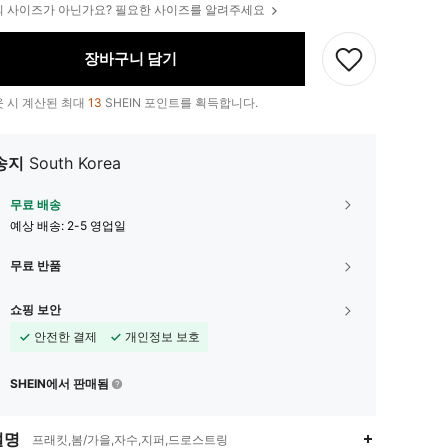
 사이즈가 아닌가요? 필요한 사이즈를 알려주세요
장바구니 담기
 시 계산된 최대
13
SHEIN 포인트를 획득합니다.
송지
South Korea
무료 배송
예상 배송:
2-5 영업일
무료 반품
쇼핑 보안
안전한 결제
개인정보 보호
SHEIN에서 판매됨
설명
프래킷,봄/가을,자수,지퍼,드로스트링