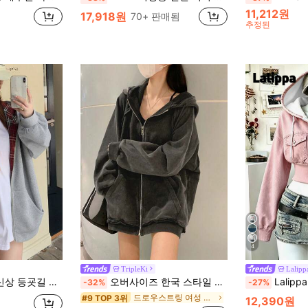
11,212원
17,918원
70+ 판매됨
추정된
4
TripleKi
Lalipp
드 스웨트셔츠, 긴팔 상의, 가을 여성 의류 재킷
오버사이즈 한국 스타일 솔트 워시 후드 스웨트셔츠 여성용, 캐주얼 & 스포티, 긴팔 상의 블랙 봄
Lalippa 여성용 후드 우아한 짧은 
-32%
-27%
드로우스트링 여성 스웨트셔츠
#9 TOP 3위
12,390원