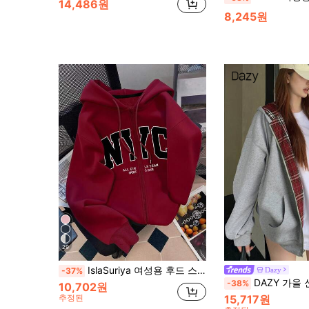
14,486원
8,245원
29
IslaSuriya 여성용 후드 스웨트셔츠 스웨트셔츠, 하트 자수 지퍼업 재킷, 교사, 개학, 졸업, 일상복, 겨울 겉옷에 적합, 세련되고 다재다능함
Dazy
-37%
DAZY 가을 신상 등굣길 컬러 블록 캐주얼 지퍼 후
-38%
10,702원
추정된
15,717원