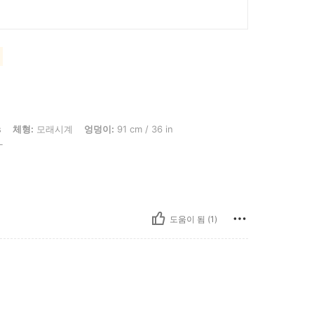
시계, 엉덩이: 91 cm / 36 in, 허리: 76 cm / 30 in, 흉상: 96 cm / 38 in, 색: 블랙, 사이
s
체형:
모래시계
엉덩이:
91 cm / 36 in
L
도움이 됨 (1)