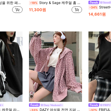
소매 격자 무늬 칼라 지퍼 레터 프린트 스웨트셔츠
Story & Sage 캐주얼 홈 휴가 여성용 스웨트셔츠, 여름 가을 루즈핏 애시드 워시 눈송이 프린트 긴팔 블랙 스웨트셔츠 포켓 포함
Street
-19%
StreetHx 긴 소매 지퍼 스웨트셔
-34%
11,300원
14,661원
d
Dazy Weekend
FRIFU
셔츠 리본 장식, 가을/겨울, 긴팔 탑 스웨트셔츠 학교
DAZY 여성용 전면 지퍼 긴팔 레오파드 프린트 후드 캐주얼 스웨트셔츠, 긴팔 상의, 가을 여성 의류 재킷 후드티
FRIFUL 여성
-33%
-37%