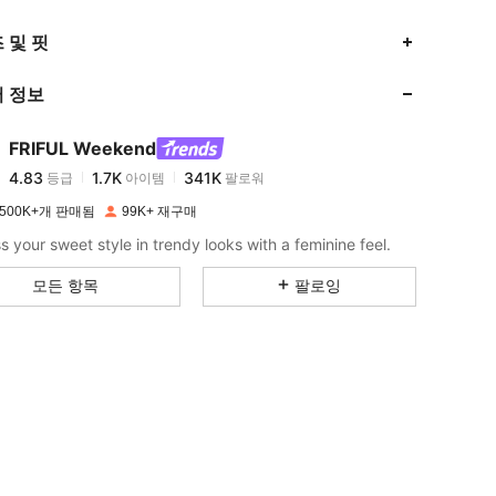
4.83
1.7K
341K
 및 핏
 정보
4.83
1.7K
341K
FRIFUL Weekend
4.83
1.7K
341K
등급
아이템
팔로워
m***i
이(가)
하루 전에
지불됨
500K+개 판매됨
99K+ 재구매
4.83
1.7K
341K
s your sweet style in trendy looks with a feminine feel.
모든 항목
팔로잉
4.83
1.7K
341K
4.83
1.7K
341K
4.83
1.7K
341K
4.83
1.7K
341K