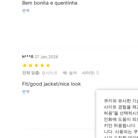
Bem bonita e quentinha
번역
h***0
27 Jan,2026
전체 맞춤: 정사이즈, 색: 블랙, 사이즈: S
전체 맞춤:
정사이즈
색:
블랙
사이즈:
S
Fit/good jacket/nice look
번역
쿠키와 유사한 기
사이트 경험을 제공
허용"을 선택하시면
인화에 도움이 되
키만 허용됩니다.
니다. 사용되는 
리뷰 더 
사가 수집한 데이