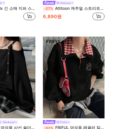
Hx
Attitoon
츠, 리본 및 대비 트림, 긴 소매 상의 졸업, 개학, 졸업, 여교사, 개학 가을 스웨트셔츠
Attitoon 캐주얼 스트리트 스타일 블랙 & 그레이 별 패턴 95% 면 여성용 솔리드 컬러 슬림핏 후드 티셔츠, 가을에 적합
-27%
6,890원
L Weekend
Friful
용 사선 숄더 보온 안감 캐주얼 스웨트셔츠
FRIFUL 여성용 레귤러 칼라 루즈 격자 무늬 패브릭 패치워크 앞면 귀여운 동물 장식 대학 스타일 플리스 두꺼운 스웨트셔츠, 가을 카와이 셔츠 다크 아카데미아 옷 한국 패션 애니메이션 옷 미적 옷, 겨울
-52%