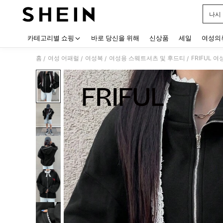
나시
Use up
카테고리별 쇼핑
바로 당신을 위해
신상품
세일
여성의
홈
여성 어패럴
여성복
여성용 스웨트셔츠 및 후드티
FRIFUL
/
/
/
/