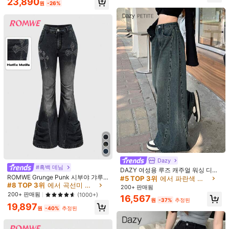
23,890
1.1M 팔로워
4.92
좋은 품질 (9999+)
예쁨 (9999+)
사진과 동일 (9999+)
좋아함 (999
원
-26%
마음에 드실 거예요.
1.1M 팔로워
4.92
추천순
속옷 & 잠옷
의류 액세서리
가방 & 러기지
신발
스포츠
1.1M 팔로워
4.92
1.1M 팔로워
4.92
1.1M 팔로워
4.92
#5 TOP 3위
에서 파란색 데님 팬츠
1.1M 팔로워
4.92
거의 매진!
Dazy
#흑백 데님
#5 TOP 3위
#5 TOP 3위
에서 파란색 데님 팬츠
에서 파란색 데님 팬츠
DAZY 여성용 루즈 캐주얼 워싱 디스
ROMWE Grunge Punk 시부야 갸루
트레스드 데님 청바지 페티트
거의 매진!
거의 매진!
서브컬처 Y2K 레트로 리바이벌 크로
#8 TOP 3위
에서 곡선미 여성 데님
#5 TOP 3위
에서 파란색 데님 팬츠
200+ 판매됨
스 메탈 스터드 스키니 헤짐 디스트레
200+ 판매됨
(1000+)
거의 매진!
16,567
스드 여성 Kpop 로우 웨이스트 플레
원
-37%
추정된
19,897
어 데님 팬츠
원
-40%
추정된
#패독 프린세스
#패독 프린세스
ROMWE Street Life 여성용 레트로
ROMWE Street Life Y2K 캐주얼 스트