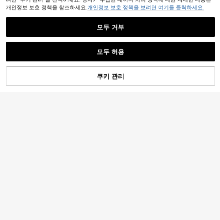
개인정보 보호 정책을 참조하세요.
개인정보 보호 정책을 보려면 여기를 클릭하세요.
모두 거부
유사한 재고품 표시
모두 보기
5
모두 허용
죄송합니다. 이 상품은 품절되었습니다.
4
Dazy Weekend
#디스트레스드 데님
DAZY 여성 캐주얼 일상 출퇴근 다용
쿠키 관리
품절
DAZY 여성 워싱 슬림 핏 플레어드 포
도 스키니 진
19,825
원
-30%
마지막 2일
켓 데님 청바지
#1 TOP 3위
에서 파란색 데님 팬츠
BamGleam
BamGleam
700+ 판매됨
BamGleam 여성용 블루 스타 프린트
BamGleam 여성용 사계절 야외 스트
19,192
디스트레스드 데님 카프리 길이 팬츠
리트 패션 다용도 레터 프린트 디스트
14,020
19,890
원
-33%
마지막 2일
원
-15%
원
-26%
일상 여름 스트리트웨어
레스드 로우 헴 러쉬드 라이트 블루 데
님 청바지