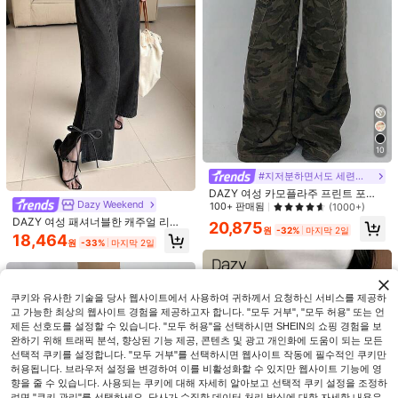
10
#지저분하면서도 세련된 스타일
DAZY 여성 카모플라주 프린트 포켓
Dazy Weekend
캐주얼 카고 데님 팬츠 Y2k 여성 청바
100+ 판매됨
(1000+)
지
DAZY 여성 패셔너블한 캐주얼 리본
20,875
원
-32%
마지막 2일
묶음 루즈핏 데님 진
#다운타운 걸
#다운타운 걸
18,464
원
-33%
마지막 2일
StreetHx 여성용 청바지, 스트리트 스
StreetHx 여성용 캐주얼 다용도 일상
타일 캐주얼 루즈핏 청바지, 학기 시
여행용 데님 청바지 포켓 및 버튼 용과
20,990
21,490
원
-44%
원
-44%
즌, 음악 축제, 일상 외출 및 여행에 다
봉황 패턴
용도로 활용 가능한 청바지
쿠키와 유사한 기술을 당사 웹사이트에서 사용하여 귀하께서 요청하신 서비스를 제공하
고 가능한 최상의 웹사이트 경험을 제공하고자 합니다. "모두 거부", "모두 허용" 또는 언
제든 선호도를 설정할 수 있습니다. "모두 허용"을 선택하시면 SHEIN의 쇼핑 경험을 보
완하기 위해 트래픽 분석, 향상된 기능 제공, 콘텐츠 및 광고 개인화에 도움이 되는 모든
선택적 쿠키를 설정합니다. "모두 거부"를 선택하시면 웹사이트 작동에 필수적인 쿠키만
허용됩니다. 브라우저 설정을 변경하여 이를 비활성화할 수 있지만 웹사이트 기능에 영
향을 줄 수 있습니다. 사용되는 쿠키에 대해 자세히 알아보고 선택적 쿠키 설정을 조정하
려면 "쿠키 관리"를 선택하세요. 당사가 수집한 데이터 처리 방식에 대한 자세한 내용은