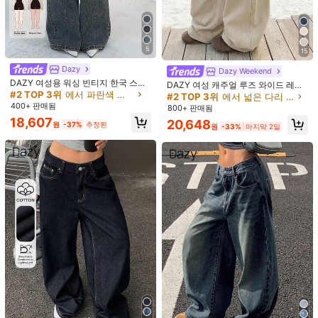
배송지
South Korea
무료 배송
5
15
예상 배송:
2-5 영업일
Dazy
Dazy Weekend
DAZY 여성용 워싱 빈티지 한국 스타
무료 반품
DAZY 여성 캐주얼 루즈 와이드 레그
일 루즈 플레어 청바지 페티트
#2 TOP 3위
에서 파란색 데님 팬츠
플레어 진
#2 TOP 3위
에서 넓은 다리 데님 팬츠
400+ 판매됨
안전한 결제 · 개인정보 보호
800+ 판매됨
18,607
20,648
원
-37%
추정된
원
-33%
마지막 2일
SHEIN에서 판매됨
4.95
(92)
더 보기
작은
정사이즈
라지
3%
93%
4%
빠른 배송
(3)
좋은 원단 소재
(7)
무향
(4)
높은 휴대성
(2)
J***n
색: 라이트 워시 / 사이즈: 30
Product Quality:
10
/
10
True to product images:
my
favorite
jeans
ever
.
Man
it
I
tell
you
the
way
I
rocked
these
jeans
in
Dubai
lol
no
one
would
have
known
it
’
s
straight
from