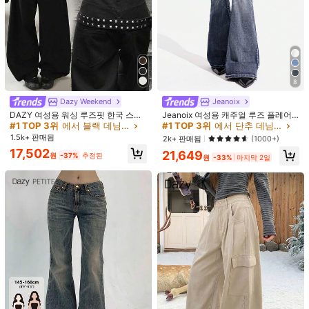
8
Dazy Weekend
Jeanoix
DAZY 여성용 워싱 루즈핏 한국 스타
Jeanoix 여성용 캐주얼 루즈 플레어
1/6
일 청바지
레그 로우웨이스트 청바지
#1 TOP 3위
에서 블랙 데님 바지
#1 TOP 3위
에서 단추 데님 바지
1.5k+ 판매됨
2k+ 판매됨
(1000+)
14,190
30,790원
-54%
원
17,502
21,649
원
-37%
추정된
원
-33%
마지막 2일
Slaydiva 여성 청바지 그래피티 스트레이트
4.95
(
92
)
레그 Y2K 청바지 스트리트 패션 데님 청바지 로
우라이즈 배기 청바지 여성 바지
사이즈
25
26
27
28
29
30
사이즈 안내
내 사이즈 측정하기
93%
정사이즈로 느꼈습니다
고객님의 사이즈가 아닌가요? 말해주세요