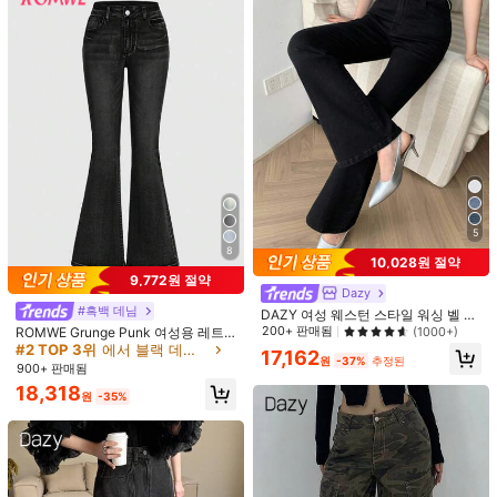
풋볼 배지 영어 프린트 라인스톤 장식
리트 스타일 포켓 자수 디자인 듀얼 허
20,107
24,980
원
-41%
추정된
원
-43%
추정된
루즈 와이드 레그 청바지
리 밴드 루즈핏 데님 청바지
5
8
10,028원 절약
9,772원 절약
Dazy
#흑백 데님
DAZY 여성 웨스턴 스타일 워싱 벨 보
텀 청바지
200+ 판매됨
(1000+)
ROMWE Grunge Punk 여성용 레트
로 패턴 자수 스키니 플레어 로우 웨이
#2 TOP 3위
에서 블랙 데님 바지
17,162
원
-37%
추정된
스트 청바지, 펑크 록 시크 스타일, 학
900+ 판매됨
교
#디스트레스드 데님
#소프트 사파리
18,318
원
-35%
BamGleam 여성용 버튼 캐주얼 다용
SHEIN PETITE 여성 캐주얼
국내배송
도 일상 여행 청바지
루즈핏 타이 스트레이트 레그 청바지,
24,490
21,090
원
-26%
원
-26%
리본 배기 청바지, 추운 날씨 의류, 겨
울 바지, 크리스마스 청바지, 로우 라
이즈 데님 청바지, 카고 가을, 페티트
여성