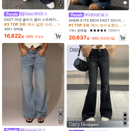
SHEIN
🤣
도움이 됨
(18)
4
20
Dazy SPICE
#다운타운 걸
DAZY 여성 솔리드 컬러 스트레이트
c***a
색: 라이트 워시 / 사이즈: 30
SHEIN X ITS MICH DAZY 빈티지 루
레그 캐주얼 청바지 Y2k
#3 TOP 3위
에서 넓은 다리 데님 팬츠
즈 스트리트 워시 페이드 와이드 레그
#1 TOP 3위
에서 보이프렌드 핏 여성 데님
Product Quality:
good
quality
i
like
it
True to Product
여성용 배기 청바지 Y2K 스쿨
400+ 판매됨
1.1k+ 판매됨
(1000+)
Images:
like
picture
Smell Description:
no
bad
smell
16,822
20,637
원
-37%
추정된
원
-31%
마지막 2일
도움이 됨
(4)
t***y
색: 라이트 워시 / 사이즈: 28
love
these
jeans
❤️😍
...
felt
like
a
90
'
s
R
&
B
Star
.
도움이 됨
(2)
n***n
색: 라이트 워시 / 사이즈: 30
Very
funky
print
love
it
.
Quality
jeans
also
.
도움이 됨
(0)
모델 사이즈:
26
5
신장 :
164.0
가슴 둘레 :
94.0
허리 둘레 :
69.0
엉덩이 둘레 :
114.0
Forever 21