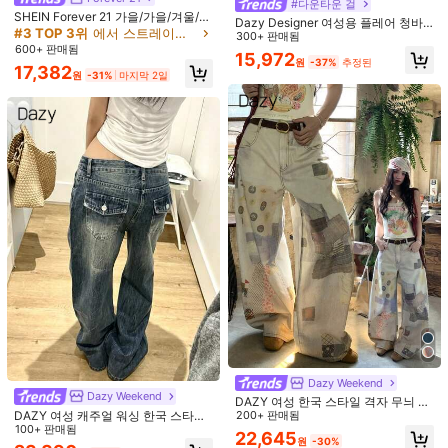
#다운타운 걸
SHEIN Forever 21 가을/가을/겨울/개
Dazy Designer 여성용 플레어 청바
제품 세부 정보
학/컨트리 콘서트/콘서트/외출/생일/
#3 TOP 3위
에서 스트레이트 레그 레그 데님 팬츠
지
300+ 판매됨
할로윈 의상/캐주얼/Y2k/2000년대/
600+ 판매됨
15,972
소재:
데님
Y2k Y2k/90S/섹시/서양복 여성/보헤
원
-37%
추정된
17,382
미안/컨트리/클럽/오피스/칵테일/빈
원
-31%
마지막 2일
티지/바디콘/레이브 페스티벌/재미있
구성:
69% 면, 15% 폴리에스터, 13% 비스코스, 3% 모달
는/고급스러운/올드 머니/스트리트웨
어/휴가/컨트리 콘서트/직장/단정한/
원단의 탄력성:
논 스트레치
국경일 새해 파티 외출 시크/베이직/
1.1M 팔로워
4.92
졸업/할로윈/로우 라이즈 배기 와이드
더 보기
레그 진
Slaydiva
팔로잉
1.1M 팔로워
4.92
p***9
이(가)
하루 전에
지불됨
최근 4.4M개 판매됨
3.5M 재구매
팔로워 급증 15%
1.1M 팔로워
4.92
1.1M 팔로워
4.92
Dazy Weekend
1.1M 팔로워
4.92
Dazy Weekend
29,290
25,490
19,690
9,860
14
DAZY 여성 한국 스타일 격자 무늬 옴
원
원
원
원
DAZY 여성 캐주얼 워싱 한국 스타일
브레 루즈핏 다용도 캐주얼 데님 청바
200+ 판매됨
26% OFF
26% OFF
26% OFF
24% OFF
26%
스트릿웨어 청바지
100+ 판매됨
지, 봄/여름
22,645
원
-30%