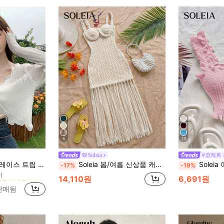
5
13
Soleia
#코케트
단추 여성용 가벼운 카디건
 시즌 여름 숄 가벼운 아우터 화이트 봄, 바캉스코어
Soleia 봄/여름 신상품 캐주얼 휴가 서양 해변 결혼식 하객 복장 졸업 브런치 의상, 성 패트릭의 날 봄 방학 부활절 음악 축제 우아한 보헤미안 트로피컬 시크 오렌지 과장된 태슬 핸드메이드 로프 여성용 해변 휴가 드레스
Soleia 여성용 단
-17%
-19%
)
단추 여성용 가벼운 카디건
단추 여성용 가벼운 카디건
14,110원
6,691원
)
)
 판매됨
단추 여성용 가벼운 카디건
)