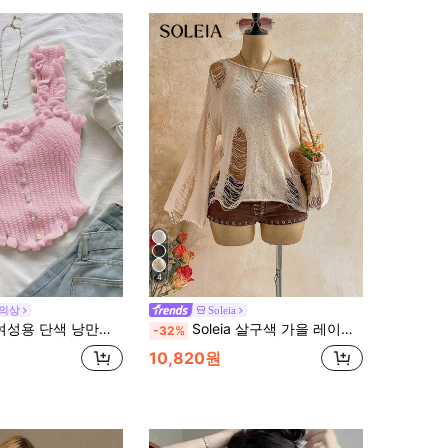
4
 의상
Soleia
색 낭만적인 비대칭 헴 캐주얼 니트 탑, 휴가용
Soleia 살구색 가을 레이지 보헤미안 스타일 오프숄더 디스트레스드 프레이드 홀로우 디자인 여성용 긴팔 커버업 탑 일상 휴가 캐주얼웨어
-32%
10,820원