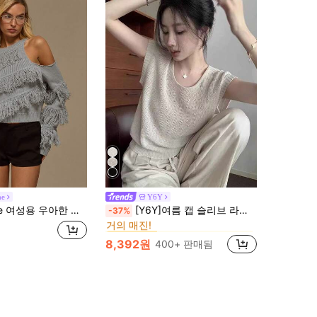
ne
Y6Y
에서 헐렁한 여성 니트웨어
#2 TOP 3위
픈 숄더 긴 소매 태슬 캐주얼 풀오버 스웨터, 가을/겨울용 다용도
[Y6Y]여름 캡 슬리브 라운드 넥 니트 탑, 레귤러 숄더 루즈핏, 심플하고 상쾌한 다용도 티셔츠
-37%
거의 매진!
에서 헐렁한 여성 니트웨어
에서 헐렁한 여성 니트웨어
#2 TOP 3위
#2 TOP 3위
거의 매진!
거의 매진!
8,392원
400+ 판매됨
에서 헐렁한 여성 니트웨어
#2 TOP 3위
거의 매진!