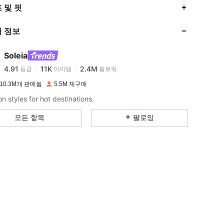
4.91
11K
2.4M
 및 핏
 정보
4.91
11K
2.4M
Soleia
4.91
11K
2.4M
등급
아이템
팔로워
k***e
이(가)
하루 전에
지불됨
10.3M개 판매됨
5.5M 재구매
4.91
11K
2.4M
n styles for hot destinations.
모든 항목
팔로잉
4.91
11K
2.4M
4.91
11K
2.4M
4.91
11K
2.4M
4.91
11K
2.4M