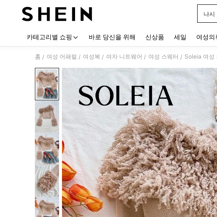
나시
Use up
카테고리별 쇼핑
바로 당신을 위해
신상품
세일
여성의
홈
여성 어패럴
여성복
여자 니트웨어
여성 스웨터
/
/
/
/
/