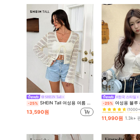
10
SHEIN Tall
#한국 스타일
#1 TOP 3위
SHEIN Tall 여성용 여름 화이트 보헤미안 스타일 홀로우 니트 숏 가디건, 긴팔 스웨터, 보헤미안 휴가 스타일 탑, 빈티지 럭셔리 스타일, 우아한 캐주얼
여성용 블루 레이스 트림 브이넥 커버업, 귀여운 개학
-25%
-25%
(1000+
#1 TOP 3위
#1 TOP 3위
13,590원
(1000+
(1000+
11,990원
1.3k+
#1 TOP 3위
(1000+