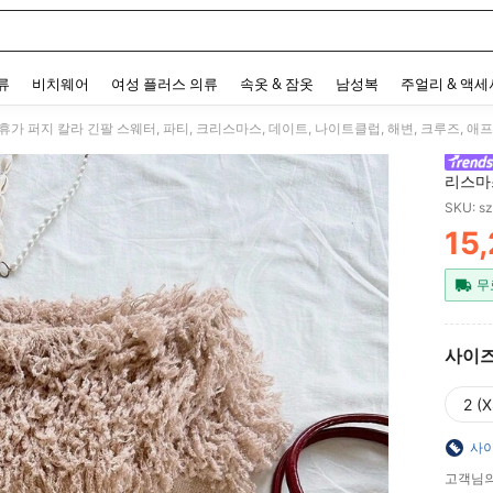
 and down arrow keys to navigate search 최근 검색어 and 검색 후 발견. Press Enter 
류
비치웨어
여성 플러스 의류
속옷 & 잠옷
남성복
주얼리 & 액
리스마스
보헤미안
SKU: s
웨터에
15
PR
무
사이
2 (X
사이
고객님의