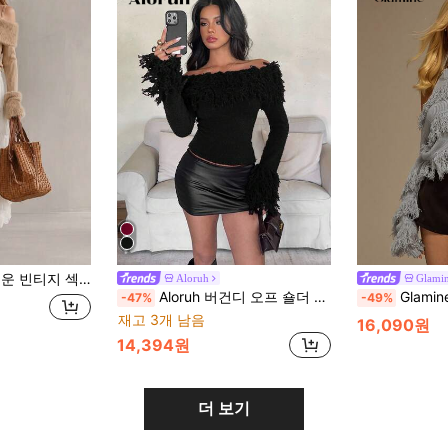
리 칼라 오프 숄더 여성 스웨터 풀오버, 가을/겨울
Aloruh
Glami
Aloruh 버건디 오프 숄더 퍼지 프린지 스플라이스 타이트 핏 긴소매 스웨터 여성용, 가을/겨울
Glamine 여성용 우아한 오
-47%
-49%
재고 3개 남음
16,090원
14,394원
더 보기