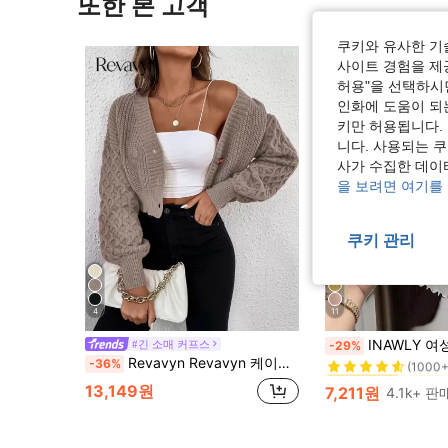
또한 본 고객
쿠키와 유사한 기
사이트 경험을 제공
허용"을 선택하시면
인화에 도움이 되
키만 허용됩니다.
니다. 사용되는 
사가 수집한 데이
을 보려면 여기를
쿠키 관리
4
11
에서 여
#2 TOP 3위
INAWLY 여성 캐주얼 다
#긴 소매 커프스
-29%
(1000+
Revavyn Revavyn 케이블 니트 드롭 숄더 가디건, 긴 소매 탑
-36%
에서 여
에서 여
#2 TOP 3위
#2 TOP 3위
(1000+
(1000+
13,149원
7,211원
4.1k+ 
에서 여
#2 TOP 3위
(1000+