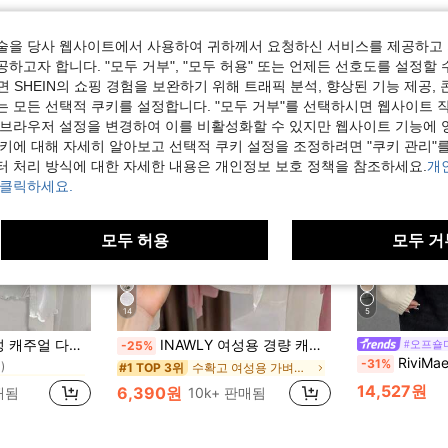
술을 당사 웹사이트에서 사용하여 귀하께서 요청하신 서비스를 제공하고 
하고자 합니다. "모두 거부", "모두 허용" 또는 언제든 선호도를 설정할 
 SHEIN의 쇼핑 경험을 보완하기 위해 트래픽 분석, 향상된 기능 제공, 
는 모든 선택적 쿠키를 설정합니다. "모두 거부"를 선택하시면 웹사이트 
 브라우저 설정을 변경하여 이를 비활성화할 수 있지만 웹사이트 기능에 
쿠키에 대해 자세히 알아보고 선택적 쿠키 설정을 조정하려면 "쿠키 관리"를
터 처리 방식에 대한 자세한 내용은 개인정보 보호 정책을 참조하세요.
개
 클릭하세요.
모두 허용
모두 거
14
5
성 니트웨어
용도 솔리드 컬러 카디건
INAWLY 여성용 경량 캐주얼 가디건, 여름
#오프숄
-25%
)
RiviMae 오프숄더 폴
-31%
성 니트웨어
성 니트웨어
수확고 여성용 가벼운 카디건
#1 TOP 3위
)
)
14,527원
6,390원
판매됨
10k+ 판매됨
성 니트웨어
)