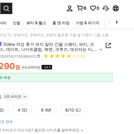
0
0
to select.
세서리
신발
뷰티 & 헬스
홈 앤 리빙
가방 & 러기지
스포츠 & 아웃
Soleia 여성 휴가 퍼지 칼라 긴팔 스웨터, 파티, 크리스마스, 데이트, 나이트클럽, 해변, 크루즈, 애프터눈 티, 보헤미안, 보헤미안, 로맨틱 플로럴 가을 털 스웨터 가을 스웨터에 적합
Soleia 여성 휴가 퍼지 칼라 긴팔 스웨터, 파티, 크
, 데이트, 나이트클럽, 해변, 크루즈, 애프터눈 티,
, 보헤미안, 로맨틱 플로럴 가을 털 스웨터 가을 스
z25061831150960610
(1 리뷰)
 적합
,290
원
33,090원
-54%
ICE AND AVAILABILITY
료 배송
즈
US 사이즈
S)
4 (S)
6 (M)
8/10 (L)
즈 안내
 사이즈가 아닌가요? 필요한 사이즈를 알려주세요