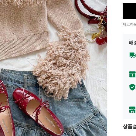
체크아웃
배
상품