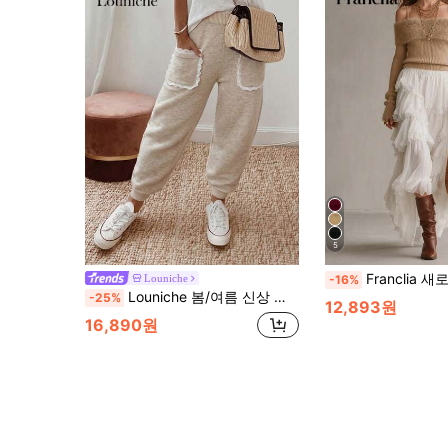
5
Franclia 새로운 빈티지 섹시 시크 하이엔드 퍼
Louniche
-16%
Louniche 봄/여름 신상 루즈 캐주얼 데일리 출근 여성 팬츠, 솔리드 컬러 포켓 러플 패치워크 크롭 팬츠, 편안한 릴렉스 핏 여성 팬츠
-25%
12,893원
16,890원