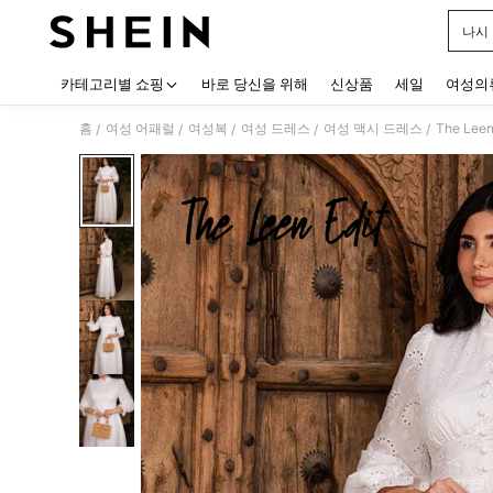
나시
Use up
카테고리별 쇼핑
바로 당신을 위해
신상품
세일
여성의
홈
여성 어패럴
여성복
여성 드레스
여성 맥시 드레스
The L
/
/
/
/
/