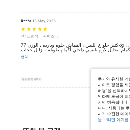
R***a
13 May,2026
색: 노란색, 사이즈: L
색:
노란색
사이즈:
L
كتير حلو ع اللبس ، القماش حلوه وبارده ، الوزن 77kg ، انتبهو طويل لازم تلبسي
번역
쿠키와 유사한 기
동일한 항목에서
사이트 경험을 제공
허용"을 선택하시면
리뷰 더 
인화에 도움이 되
키만 허용됩니다.
니다. 사용되는 
사가 수집한 데이
을 보려면 여기를