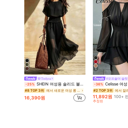
5
Trelyra
#오프숄더 슬릿
SHEIN 여성용 솔리드 블랙 쉬폰 드레스, 캐주얼 배트윙 소매 주름 허리 플로잉 롱 스커트 포켓 포함, 우아한 휴가 및 일상 착용에 적합
Celisse 여성 캐주얼/직장/데이트 콜드 숄더 랜턴 
-25%
-36%
에서 새로운 여성 롱 드레스
#8 TOP 3위
#2 TOP 3위
11,892원
100+
16,390원
추정된