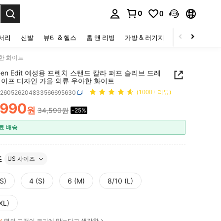
0
0
to select.
세서리
신발
뷰티 & 헬스
홈 앤 리빙
가방 & 러기지
스포츠 & 아웃
아한 화이트
Leen Edit 여성용 프렌치 스탠드 칼라 퍼프 슬리브 드레
레이프 디자인 가을 의류 우아한 화이트
z260526204833566695630
(1000+ 리뷰)
,990
원
34,590원
-25%
ICE AND AVAILABILITY
료 배송
즈
US 사이즈
S)
4 (S)
6 (M)
8/10 (L)
XL)
명의 고객이 크기에 맞는다고 생각함