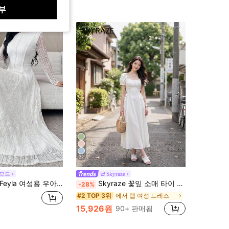
부
22
 모드
Skyraze
Feyla 여성용 우아한 화이트 레이스 롱 드레스, 졸업 드레스, 여성용 졸업 드레스, 생일 드레스
Skyraze 꽃잎 소매 타이 웨이스트 솔리드 컬러 스퀘어 넥 미디 길이 드레스
-28%
에서 랩 여성 드레스
#2 TOP 3위
15,926원
90+ 판매됨