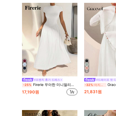
11
8
#프렌치 휴가 드레스
#드레이프 컷 
Firerie 우아한 미니멀리스트 데일리 웨어 유니크 솔리드 컬러 반소매 피티드 스탠드 칼라 비대칭 A라인 웨이스트 롱 드레스
Graceveil 화이트
-25%
-32%
마지막 3일
21,831원
17,190원