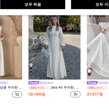
모두 허용
모두 거
7
디테일
Jeta Ari
#아늑한
우아하고 클래식한 시민 결혼식 드레스, 심플한 여성용 드레스, 여성용 정장, 여성용 드레스, 우아하고 클래식한 캐주얼 웨딩 드레스, 여성용 단정한 드레스
Jeta Ari 우아한, 봄, 올 화이트 여성 의상 여성용 긴팔 레이스 버건디 드레스 맥시 여성 의상
-30%
마지막 3일
-29%
마지막 3일
19,149원
21,517원