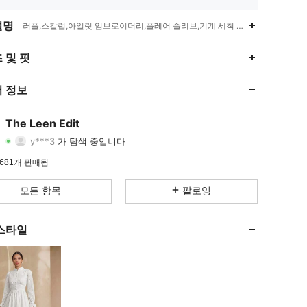
설명
러플,스칼럽,아일릿 임브로이더리,플레어 슬리브,기계 세척 또는 전문 드라이
4.37
44
412
 및 핏
4.37
44
412
 정보
4.37
44
412
The Leen Edit
y***3
가 탐색 중입니다
4.37
44
412
등급
아이템
팔로워
681개 판매됨
4.37
44
412
모든 항목
팔로잉
4.37
44
412
스타일
4.37
44
412
4.37
44
412
4.37
44
412