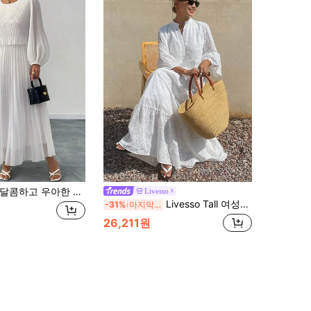
달콤하고 우아한 화이트 진주 쉬폰 긴팔 드레스 봄
Livesso
Livesso Tall 여성용 루즈핏 긴팔 바캉스 스타일 롱 셔츠 원피스 선드레스, 키 큰 여성용
-31%
마지막 3일
26,211원