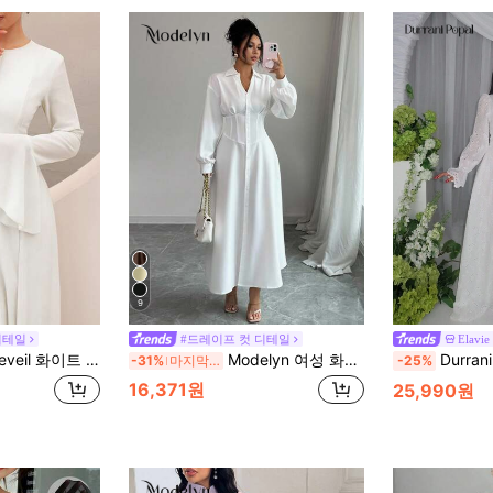
9
디테일
#드레이프 컷 디테일
Elavie
 쉬폰 러플 긴팔 우아한 드레스, 휴가, 이브닝 파티에 적합
Modelyn 여성 화이트 허리 정의 셔츠 칼라 롱 드레스
Durrani Popal 프렌
-31%
마지막 3일
-25%
16,371원
25,990원