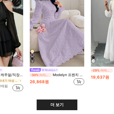
8
Modelyn
-29%
마지막 3일
슬리브 허리 신치 레이어드 헴 숏 드레스, 봄/여름/가을
Modelyn 프렌치 스타일 스탠드 칼라 페탈 슬리브 긴팔 하이웨스트 메쉬 자수 드레스
-30%
마지막 3일
19,637원
에서 잘라내기 여성 드레스
26,868원
 판매됨
더 보기