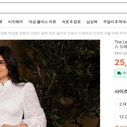
 and down arrow keys to navigate search 최근 검색어 and 검색 후 발견. Press Enter 
류
비치웨어
여성 플러스 의류
속옷 & 잠옷
남성복
주얼리 & 액
een Edit 여성용 프렌치 스탠드 칼라 퍼프 슬리브 드레스 드레이프 디자인 가을 의류 우
The 
스 드
SKU: s
25
PR
무
사이
2 (X
12 (