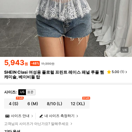
1/6
5,943
11,390원
-48%
원
SHEIN Clasi 여성용 플로럴 프린트 레이스 패널 루플 헴
5.00
(
1
)
캐미솔, 베이비돌 탑
사이즈
:
US
표준
9 left
8 left
4
(S)
6
(M)
8/10
(L)
12
(XL)
사이즈 안내
내 사이즈 측정하기
고객님의 사이즈가 아닌가요? 말해주세요
기타 옵션