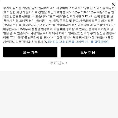
쿠키와 유사한 기술을 당사 웹사이트에서 사용하여 귀하께서 요청하신 서비스를 제공하
고 가능한 최상의 웹사이트 경험을 제공하고자 합니다. "모두 거부", "모두 허용" 또는 언
제든 선호도를 설정할 수 있습니다. "모두 허용"을 선택하시면 SHEIN의 쇼핑 경험을 보
완하기 위해 트래픽 분석, 향상된 기능 제공, 콘텐츠 및 광고 개인화에 도움이 되는 모든
선택적 쿠키를 설정합니다. "모두 거부"를 선택하시면 웹사이트 작동에 필수적인 쿠키만
허용됩니다. 브라우저 설정을 변경하여 이를 비활성화할 수 있지만 웹사이트 기능에 영
향을 줄 수 있습니다. 사용되는 쿠키에 대해 자세히 알아보고 선택적 쿠키 설정을 조정하
려면 "쿠키 관리"를 선택하세요. 당사가 수집한 데이터 처리 방식에 대한 자세한 내용은
개인정보 보호 정책을 참조하세요.
개인정보 보호 정책을 보려면 여기를 클릭하세요.
모두 거부
모두 허용
7
쿠키 관리
장바구니 담기
48% 할인!
SHEIN ICON
SHEIN ICON 여성용 그린 플로럴 프
10,035
린트 메쉬 캐미솔 탱크탑, 캐주얼 휴가
IslaSuriya 여성 디지털 레이스 패치워
원
-30%
마지막 3일
스타일
5,255
크 플로럴 프린트 캐미솔
원
-30%
마지막 3일