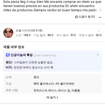
Esta
pieza
lleg
ó
muy
bien
Me
encanta
comprar
en
shein
ya
que
tienen
buenos
precios
en
sus
productos
En
shein
encuentro
miles
de
productos
Siempre
recibo
en
buen
tiempo
mis
pedidos
y
en
bien
estado
도움이 됨
(0)
모델 사이즈:
US 4 (S)
신장 :
168.0
가슴 둘레 :
86.0
허리 둘레 :
61.0
엉덩이 둘레 :
92.0
제품 세부 정보
인공지능의 특징
상세에 기반하여 작성
원단:
스타일링이 간편한 심플한 질감.
비치:
편안한 매력이 돋보이는 비치 룩.
소재:
원단
구성:
96% 폴리에스터, 4% 폴리우레탄
세부 사항:
콘트라스트 레이스, 레이스 업, 러플헴
더 보기