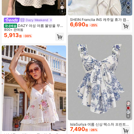
823K 팔로워
4.91
9
16
SHEIN Franclia INS 캐주얼 휴가 캡
Dazy Weekend
6,690
슬리브 여성 셔츠
원
-25%
DAZY 여성 여름 물방울 무늬
국내배송
823K 팔로워
4.91
전체 프린트 주름 V넥 민소매 캐주얼
800+ 판매됨
탱크탑
5,913
원
-30%
823K 팔로워
4.91
823K 팔로워
4.91
6
IslaSuriya 여름 신상 텍스처 프린트
7,490
피티드 러플 헴 캐미솔, 타이 보우 장
원
-26%
식 여성용 탱크 탑, 휴가, 발렌타인데