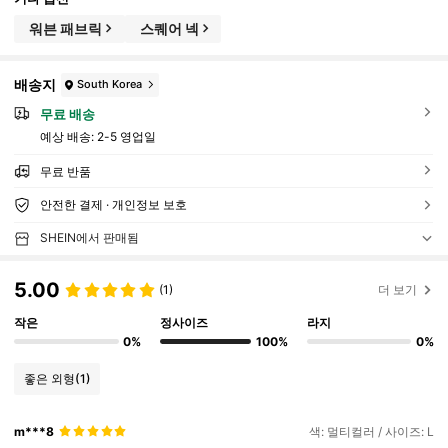
워븐 패브릭
스퀘어 넥
배송지
South Korea
무료 배송
예상 배송:
2-5 영업일
무료 반품
안전한 결제 · 개인정보 보호
SHEIN에서 판매됨
5.00
(1)
더 보기
작은
정사이즈
라지
0%
100%
0%
좋은 외형
(1)
m***8
색: 멀티컬러 / 사이즈: L