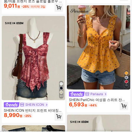
봄/여름 프렌치 로즈 플로럴 홀로우 자
이, 데일리룩에 적합
9,011
수 브이넥 레이스 트림 러플 헴 루즈핏
원
-25%
마지막 3일
바캉스 스타일 캐미솔 탑, 전원풍 피크
닉 데이트에 어울리는 활용도 높은 코
튼 느낌 탱크탑
11
Pariaura
30
SHEIN PariChic 여성용 스위트 잔꽃
6,593
무늬 타이업 장식 허리 루즈 민소매 탱
SHEIN ICON
원
-44%
크탑, 데일리 웨어 레드 플로럴 스파게
SHEIN ICON 빈티지 프린트 비대칭
티 스트랩 캐미솔, 홀리데이 레드 잔꽃
8,990
메쉬 헴 여성 탱크탑
무늬 캐미솔
원
-25%