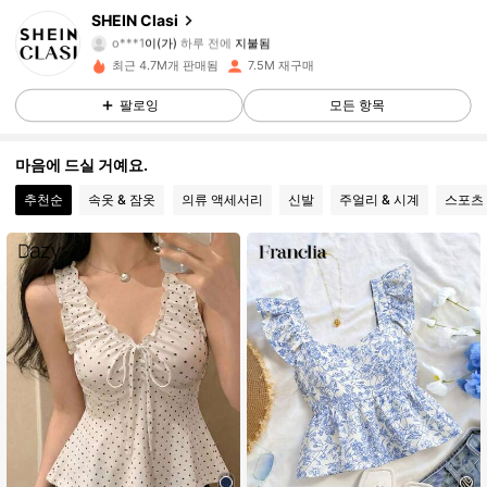
823K 팔로워
4.91
SHEIN Clasi
o***1
이(가)
하루 전에
지불됨
a***1
다음
2시간 전
최근 4.7M개 판매됨
7.5M 재구매
823K 팔로워
4.91
팔로잉
모든 항목
823K 팔로워
4.91
마음에 드실 거예요.
추천순
속옷 & 잠옷
의류 액세서리
신발
주얼리 & 시계
스포츠
823K 팔로워
4.91
823K 팔로워
4.91
823K 팔로워
4.91
823K 팔로워
4.91