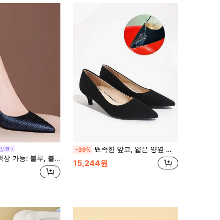
뾰족한 앞코, 얇은 양옆 슬림 힐스틸레토 중굽 여성 구두, 단순한 프렌치 스타일 중굽 힐, 통근 및 업무용 착용감 좋은 하이힐, 우아한 사교계 행사용, 야외 활동을 위한 다용도 블랙 하이힐
 앞코
-39%
랙, 살구, 카키, 실버 여성용 하이힐, 굵은 힐 시퀸 패션 펌프스
15,244원
원