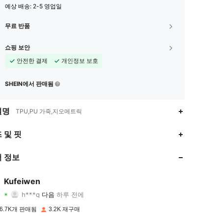
예상 배송:
2-5 영업일
무료 반품
쇼핑 보안
안전한 결제
개인정보 보호
SHEIN에서 판매됨
설명
TPU,PU 가죽,지오메트릭
4.93
12
2.6K
 및 핏
4.93
12
2.6K
 정보
4.93
12
2.6K
Kufeiwen
h***q
다음
하루 전에
4.93
12
2.6K
등급
아이템
팔로워
6.7K개 판매됨
3.2K 재구매
4.93
12
2.6K