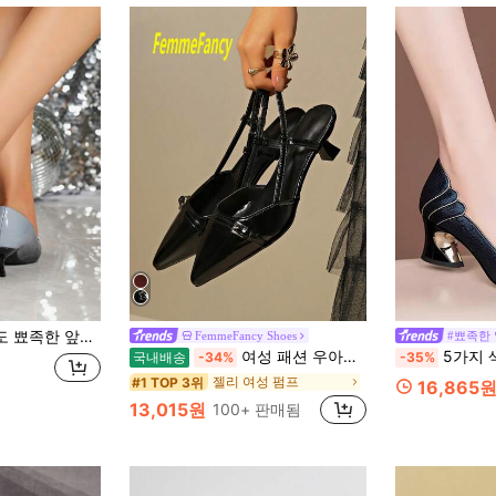
여성 플러스 사이즈 부드러운 밑창 5CM 그라데이션 하이힐
FemmeFancy Shoes
#뾰족한
여성 패션 우아한 새로운 포인티드 토 섹시한 미드힐 파티 하이힐 샌들 광택 디자인 여름 키튼힐 슈즈 블랙
5가지 색상 가능: 블루, 블
국내배송
-34%
-35%
젤리 여성 펌프
#1 TOP 3위
16,865
13,015원
100+ 판매됨