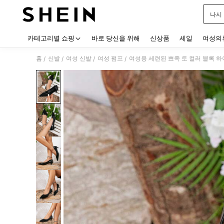
나시
Use up
카테고리별 쇼핑
바로 당신을 위해
신상품
세일
여성의
홈
신발
여성 신발
여성 펌프
여성용 세련된 뾰족 토 컬러 블록 
/
/
/
/