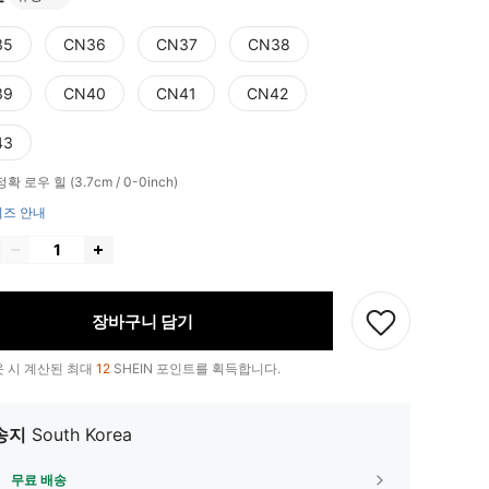
35
CN36
CN37
CN38
39
CN40
CN41
CN42
43
정확
로우 힐 (3.7cm / 0-0inch)
즈 안내
장바구니 담기
 시 계산된 최대
12
SHEIN 포인트를 획득합니다.
송지
South Korea
무료 배송