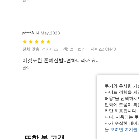
p***3
14 May,2023
전체 맞춤: 정사이즈, 색: 멀티컬러, 사이즈: CN40
전체 맞춤:
정사이즈
색:
멀티컬러
사이즈:
CN40
이것또한 존예신발..편하더라거요..
번역
쿠키와 유사한 기
사이트 경험을 제공
허용"을 선택하시면
리뷰 더 
인화에 도움이 되
키만 허용됩니다.
니다. 사용되는 
사가 수집한 데이
을 보려면 여기를
또한 본 고객