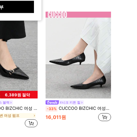
부
6,389원 절약
스 블랙
#시크 키튼 힐
 패션 얇은 힐 뾰족한 여성 하이힐 신발 여성 신발 야외 데일리 통근 파티 신발 연회 여성 신발
CUCCOO BIZCHIC 여성용 뾰족 토 로우 청키 힐 악어 엠보싱 블랙 펌프스, 우아한 사무실 착용 및 빈티지 시크 의상, 스타일리쉬
-33%
변 여성 펌프
16,011원