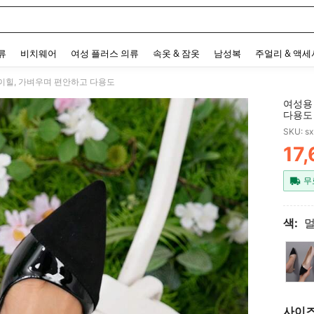
 and down arrow keys to navigate search 최근 검색어 and 검색 후 발견. Press Enter 
류
비치웨어
여성 플러스 의류
속옷 & 잠옷
남성복
주얼리 & 액
하이힐, 가벼우며 편안하고 다용도
여성용
다용도
SKU: s
17
PR
무
색:
사이