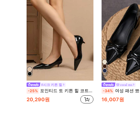
10
#시크 키튼 힐
coral ms
포인티드 토 키튼 힐 코트 펌프스, 블랙 우아한 솔리드 컬러 여성 하이힐 펌프스, 우아한
여성 패션 뾰족한 발가락 로우컷 펌프스, 휴가, 여행, 쇼핑,
-25%
-34%
20,290원
16,007원