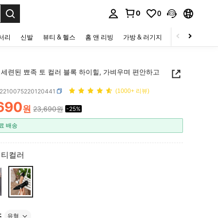
0
0
to select.
세서리
신발
뷰티 & 헬스
홈 앤 리빙
가방 & 러기지
스포츠 & 아웃
 세련된 뾰족 토 컬러 블록 하이힐, 가벼우며 편안하고
x2210075220120441
(1000+ 리뷰)
,690
원
23,690원
-25%
ICE AND AVAILABILITY
료 배송
멀티컬러
즈
유형