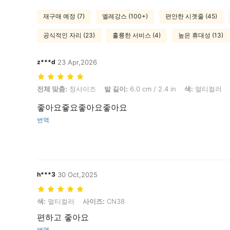
재구매 예정 (7)
엘레강스 (100+)
편안한 시곗줄 (45)
공식적인 자리 (23)
훌륭한 서비스 (4)
높은 휴대성 (13)
z***d
23 Apr,2026
전체 맞춤: 정사이즈, 발 길이: 6.0 cm / 2.4 in, 색: 멀티컬러, 사이즈: CN
전체 맞춤:
정사이즈
발 길이:
6.0 cm / 2.4 in
색:
멀티컬러
좋아요즇요좋아요좋아요
번역
h***3
30 Oct,2025
색: 멀티컬러, 사이즈: CN38
색:
멀티컬러
사이즈:
CN38
편하고 좋아요
번역