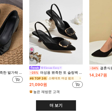
9
결혼식용 패션 및 다용도 브
Elevate Envy
-34%
 야외, 섹시 레트로 캐주얼 다용도 고급 브라운 슈즈에 적합
여성용 뾰족한 토 슬링백 샌들, 통기성 니트 원단, 키튼 힐, 편안한 백스트랩 디자인, 우아한 파티 의상
-25%
14,247원
스웨데트 여성 펌프
#6 TOP 3위
21,090원
높은 재방문 고객
더 보기