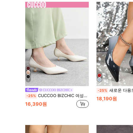
7
새로운 다용도 뾰족한 앞코 낮은 뱀프 색상 변화 하이힐 펌프 
CUCCOO BIZCHIC
-25%
CUCCOO BIZCHIC 여성용 뾰족한 발가락 낮은 굽 클래식 심플 베이직 출퇴근 파티 펌프스
-25%
18,190원
16,390원