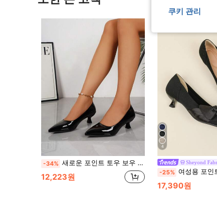
쿠키 관리
4
새로운 포인트 토우 보우 장식 스퀘어 버클 미러 표면 출퇴근 비즈니스 파티 스트랩 여성 하이힐 펌프스, 야외 모든 계절에 적합
Sheyond Fabr
-34%
여성용 포인트 토 슬립온 니트 단색 플랫, 새로운 귀여운 리본 장식 캐주얼 
-25%
12,223원
17,390원