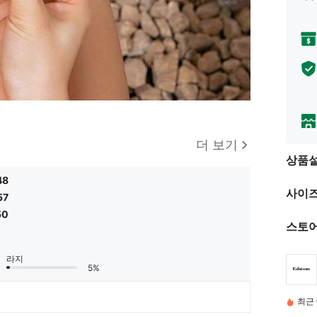
더 보기
상품
48
사이즈
57
50
스토어
라지
5%
최근 