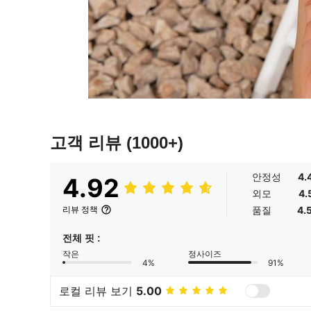
고객 리뷰
(1000+)
안정성
4.
4.92
외모
4.
품질
4.
리뷰 정책
전체 핏 :
작은
정사이즈
4%
91%
로컬 리뷰 보기
5.00