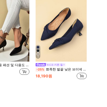
4
라이덜 슈즈, 펌프스, 하이힐, 이브닝 드레스, 섹시하고 우아함
#시크 키튼 힐
뾰족한 발끝 낮은 브이넥 솔리드 컬러 니트 발레 플랫, 새로운 블루 컬러 리본 디자인 캐주얼 플러스플러스 사이즈 4cm 프렌치 키튼 힐, 귀여운 스타일이 드레스와 잘 어울림
-25%
18,190원