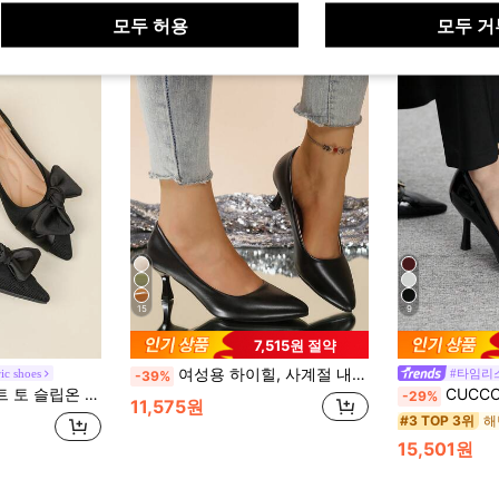
모두 허용
모두 거
15
9
7,515원 절약
여성용 하이힐, 사계절 내내 심플하고 차분한, 휴가, 파티, 사무실, 캐주얼 패션을 위한 우아한 통근 신발, 포인티드 토 한국 스타일 다용도
ic shoes
#타임리
-39%
플러플러스 사이즈즈 프렌치 키튼 힐 4cm정장 구두즈, 사랑스러운 스타일
CUCCOO BIZCHIC 여성 신발 블랙
-29%
11,575원
해
#3 TOP 3위
15,501원