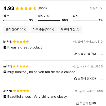
4.93
(1000+)
더 보기
작은
정사이즈
라지
3%
96%
1%
엘레강스
(100+)
아주 좋음
(500+)
재구매 예정
(5)
k***8
색: 실버 / 사이즈: US10
It
was
a
great
product
도움이 됨
(55)
m***j
색: 실버 / 사이즈: US5.5
muy
bonitos
,
no
se
ven
tan
de
mala
calidad
도움이 됨
(33)
d***6
색: 실버 / 사이즈: US8
Beautiful
shoes
.
Very
shiny
and
classy
도움이 됨
(8)