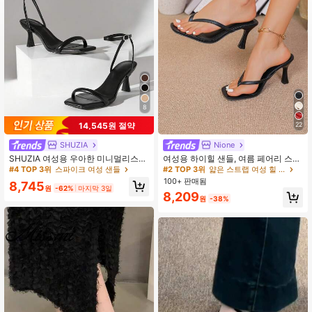
770K 팔로워
4.90
770K 팔로워
4.90
8
770K 팔로워
4.90
14,545원 절약
22
SHUZIA
Nione
SHUZIA 여성용 우아한 미니멀리스트
여성용 하이힐 샌들, 여름 페어리 스타
발목 스트랩 스틸레토 힐 샌들
일 얇은 힐 통 샌들, 헤어 슬라이드 토
#4 TOP 3위
스파이크 여성 샌들
#2 TOP 3위
얇은 스트랩 여성 힐 샌들
비치 휴가 패션 크리스크로스 스트랩
100+ 판매됨
8,745
슈즈, 데이트 나이트
원
-62%
마지막 3일
8,209
원
-38%