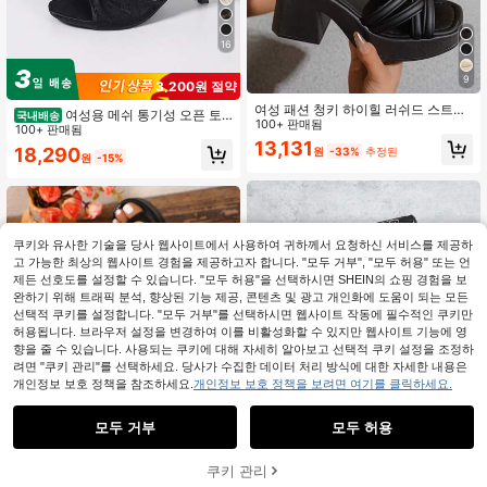
16
9
3,200원 절약
여성 패션 청키 하이힐 러쉬드 스트랩
여성용 메쉬 통기성 오픈 토
국내배송
버클 오픈토 샌들, 웨딩
100+ 판매됨
하이힐 샌들, 다용도 미니멀리스트 여
100+ 판매됨
름 신상 리본 스틸레토 슬라이드 샌들,
13,131
18,290
원
-33%
추정된
원
-15%
블랙 레이스, 시크 & 우아함
쿠키와 유사한 기술을 당사 웹사이트에서 사용하여 귀하께서 요청하신 서비스를 제공하
고 가능한 최상의 웹사이트 경험을 제공하고자 합니다. "모두 거부", "모두 허용" 또는 언
제든 선호도를 설정할 수 있습니다. "모두 허용"을 선택하시면 SHEIN의 쇼핑 경험을 보
완하기 위해 트래픽 분석, 향상된 기능 제공, 콘텐츠 및 광고 개인화에 도움이 되는 모든
선택적 쿠키를 설정합니다. "모두 거부"를 선택하시면 웹사이트 작동에 필수적인 쿠키만
허용됩니다. 브라우저 설정을 변경하여 이를 비활성화할 수 있지만 웹사이트 기능에 영
향을 줄 수 있습니다. 사용되는 쿠키에 대해 자세히 알아보고 선택적 쿠키 설정을 조정하
려면 "쿠키 관리"를 선택하세요. 당사가 수집한 데이터 처리 방식에 대한 자세한 내용은
개인정보 보호 정책을 참조하세요.
개인정보 보호 정책을 보려면 여기를 클릭하세요.
모두 거부
모두 허용
쿠키 관리
장바구니 담기
48% 할인!
5
6