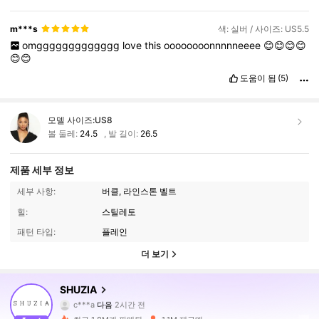
m***s
색: 실버 / 사이즈: US5.5
omggggggggggggg
love
this
oooooooonnnnneeee
😊😊😊😊
😊😊
도움이 됨
(5)
모델 사이즈:
US8
볼 둘레:
24.5
,
발 길이:
26.5
제품 세부 정보
세부 사항:
버클, 라인스톤 벨트
힐:
스틸레토
패턴 타입:
플레인
더 보기
770K 팔로워
4.90
SHUZIA
c***a
다음
2시간 전
c***3
가 탐색 중입니다