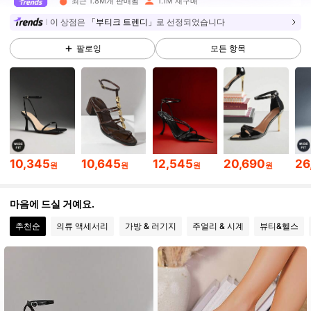
최근 1.8M개 판매됨
1.1M 재구매
770K 팔로워
4.90
이 상점은
「부티크 트렌디」
로 선정되었습니다
770K 팔로워
팔로잉
모든 항목
4.90
770K 팔로워
4.90
770K 팔로워
4.90
10,345
10,645
12,545
20,690
26
원
원
원
원
770K 팔로워
4.90
마음에 드실 거예요.
추천순
의류 액세서리
가방 & 러기지
주얼리 & 시계
뷰티&헬스
770K 팔로워
4.90
770K 팔로워
4.90