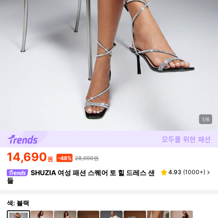
1/6
14,690
28,090원
-48%
원
SHUZIA 여성 패션 스퀘어 토 힐 드레스 샌
4.93
(
1000+
)
들
색: 블랙