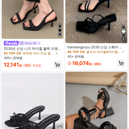
4
Miss Mi
hanxiangyuzu 2026 신상 스퀘어 토
2026년 신상 니치 하이힐 블랙 프렌치
스트랩 샌들, 프렌치 엘레강트 스타일,
#4 TOP 3위
울트라 하이힐&하이힐 여성 힐 샌들
오픈 토 샌들, 요정 신발, 우아한 드레
#2 TOP 3위
뾰족한 머리 여성 힐 샌들
블랙 얇은 스트랩 하이힐, 여름 패션
60+ 판매됨
스 매칭, 여름용 로마 신발, 키튼 힐
400+ 판매됨
파티 & 웨딩, 스틸레토 힐
16,074
12,141
원
-28%
원
-32%
추정된