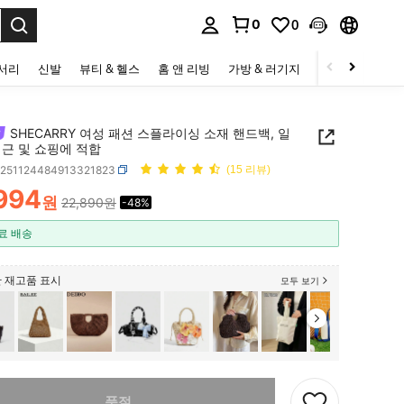
0
0
to select.
세서리
신발
뷰티 & 헬스
홈 앤 리빙
가방 & 러기지
스포츠 & 아웃
SHECARRY 여성 패션 스플라이싱 소재 핸드백, 일
퇴근 및 쇼핑에 적합
g251124484913321823
(15 리뷰)
,994
원
22,890원
-48%
ICE AND AVAILABILITY
료 배송
 재고품 표시
모두 보기
다. 이 상품은 품절되었습니다.
품절