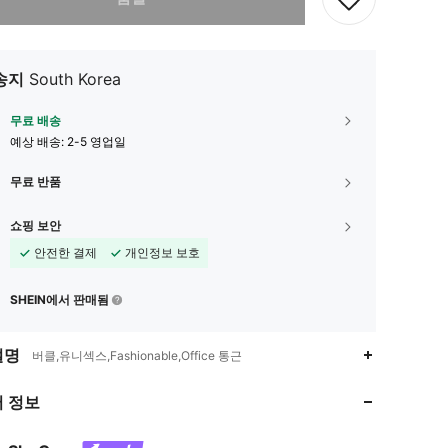
송지
South Korea
무료 배송
예상 배송:
2-5 영업일
무료 반품
쇼핑 보안
안전한 결제
개인정보 보호
SHEIN에서 판매됨
4.87
1.5K
335K
설명
버클,유니섹스,Fashionable,Office 통근
 정보
4.87
1.5K
335K