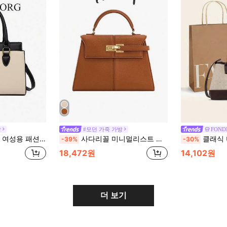
방
#모던 가죽 가방
FOND
여성 고급스러운 백, 눈길을 끄는 여성용 업무 가방
사다리꼴 미니멀리스트 여성 탑 핸들 백, 프리미엄 다용도 크로스바디 백, 패션 니치 핸드백, 통근 가방
클래식 미니멀리스트 컬러 블록 여성용 핸드백, 리벳 숄더 
-39%
-30%
18,472원
14,102원
더 보기