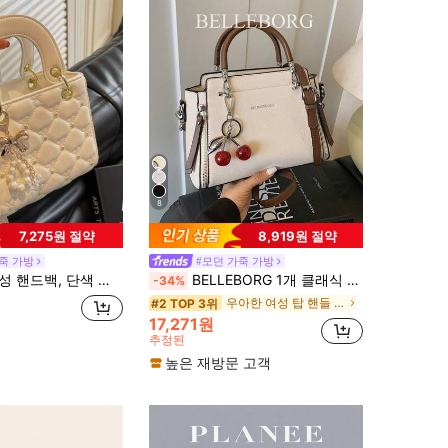
8
7,275원 절약
8,919원 절약
죽 가방
#모던 가죽 가방
 쇼핑에 우아하고 세련된 착용 적합, 다용도, 스카프, 리본, 진주 액세서리 포함, 발렌타인데이 선물, 우아한 진주 백, 최고의 어머니날 선물
BELLEBORG 1개 클래식 여성 핸드백 지퍼 클로저, 비즈니스, 일상 및 캐주얼 용도에 적합
-34%
우아한 여성 탑 핸들 가방
#2 TOP 3위
17,271원
추정된
높은 재방문 고객