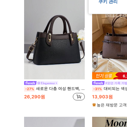
쿠키 관리
4
6
Eleganteur
#모던 가죽 가
새로운 다층 여성 핸드백, 유럽 및 미국 스타일 숄더백, 패치워크 크로스바디백 여행 및 쇼핑용, 패션 숄더 크로스바디백, 버서타일 캐주얼 럭셔리 대용량 가방, 숄더백 또는 크로스바디백으로 착용 가능
대비되는 색상의 미니멀리스트 대용량
-27%
-31%
26,290원
13,903원
높은 재방문 고객