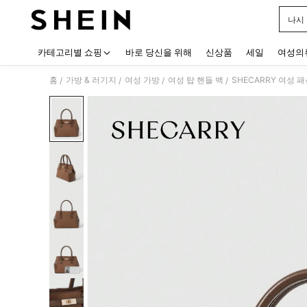
나시
Use up
카테고리별 쇼핑
바로 당신을 위해
신상품
세일
여성의
홈
가방 & 러기지
여성 가방
여성 탑 핸들 백
SHECARRY 여성 
/
/
/
/