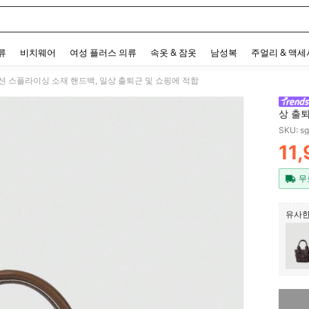
 and down arrow keys to navigate search 최근 검색어 and 검색 후 발견. Press Enter 
류
비치웨어
여성 플러스 의류
속옷 & 잠옷
남성복
주얼리 & 액
패션 스플라이싱 소재 핸드백, 일상 출퇴근 및 쇼핑에 적합
상 출
SKU: s
11
PR
무
유사한
죄송합니