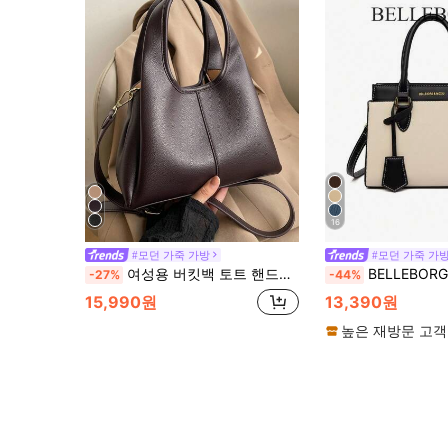
16
#모던 가죽 가방
#모던 가죽 가
여성용 버킷백 토트 핸드백, 패션 미니멀리스트 통근 우아한 고급 블랙 크로스바디 숄더백
BELLEBORG 여성용 패션 컬러블록 숄더백, 
-27%
-44%
15,990원
13,390원
높은 재방문 고객