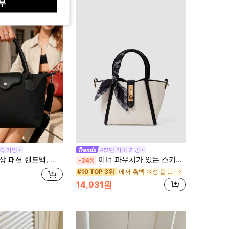
부
죽 가방
#모던 가죽 가방
일론 방수 원단, 숄더백, 사각백 및 채소 바구니백 스타일, 출퇴근, 파티 및 휴일 데이트에 적합
이너 파우치가 있는 스키니 스카프 장식 사첼 백 발렌타인 크리스마스 겨울 크리스마스 선물
-34%
에서 흑백 여성 탑 핸들 가방
#10 TOP 3위
14,931원