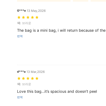
G***e
13 May,2026
색: 브라운
색:
브라운
The bag is a mini bag, i will return because of the
번역
d***a
13 Mar,2026
색: 브라운
색:
브라운
Love this bag…it’s spacious and doesn’t peel
번역