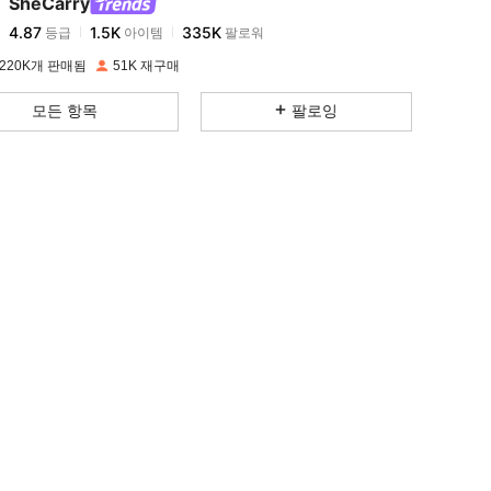
SheCarry
4.87
1.5K
335K
등급
아이템
팔로워
k***r
이(가)
하루 전에
지불됨
220K개 판매됨
51K 재구매
4.87
1.5K
335K
모든 항목
팔로잉
4.87
1.5K
335K
4.87
1.5K
335K
4.87
1.5K
335K
4.87
1.5K
335K
4.87
1.5K
335K
4.87
1.5K
335K