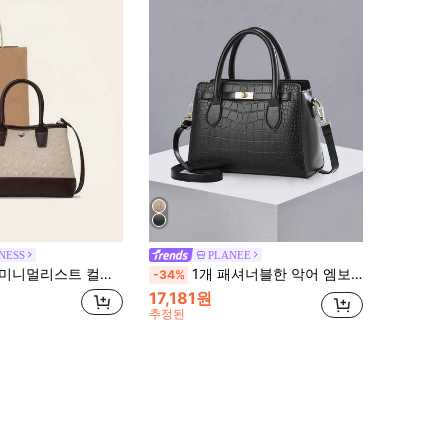
NESS
PLANEE
크로스바디 백, 프렌치 레트로 캔버스 토트백, 패셔너블한 패치워크 패브릭 백, 데일리 출퇴근, 쇼핑, 데이트, 다용도에 적합
1개 패셔너블한 악어 엠보싱 여성 핸드백, 대용량 숄더백, 우아하고 다재다능하며 데이트, 쇼핑, 어머니날 선물에 적합
-34%
17,181원
추정된