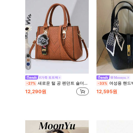
5
#가죽 토트백
Moonyu.
새로운 털 공 펜던트 숄더백, 캐주얼 스타일, 어머니 날 선물, 엄마를 위한 필수품, 사무실, 대학교, 직장, 사업, 통근, 야외, 여행 및 다양한 경우에 적합
여성용 핸드백 버킷백 패션 클립 우아한 미니멀리스
-27%
-33%
12,290원
12,595원