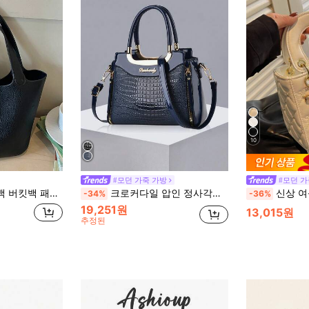
10
#모던 가죽 가방
#모던 가
트 쇼핑 출퇴근 비즈니스 스카프 매칭 블랙 백
크로커다일 압인 정사각형 핸드백, 토트백, 클래식 패션 숄더백, 레이디스 텍스처드 오피스백
신상 여성 핸드백, 단색 미니멀리스트 PU 레더 스퀘어 백, 데이트,
-34%
-36%
19,251원
13,015원
추정된