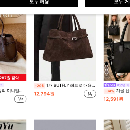
모두 허용
모두 거
7
,287원 절약
1개 BUTFLY 레트로 대용량 스웨이드 핸드백, 단색, 고정 숄더 스트랩, 버클 잠금, 폴리에스터 안감, 일상 출퇴근, 데이트 및 여행에 적합
방
#모던 가
-29%
 다용도 여성용 출퇴근 핸드백
겨울 신상 패션 핸드백, 컬러블록 디자인, 나
-34%
12,794원
12,591원