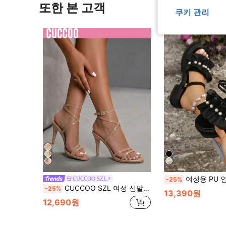
또한 본 고객
쿠키 관리
여성용 PU 인조 가죽 웨지 플랫폼 샌들, 인조 진주와 러플 트림으로 장식된 플랫 슬
CUCCOO SZL
-25%
CUCCOO SZL 여성 신발 라운드 토 스틸레토 누드 스트라이프 발목 스트랩 여성 하이힐 샌들 세련된 우아함 섹시 파티 연회 데이트 여성 샌들
-25%
13,390원
12,690원