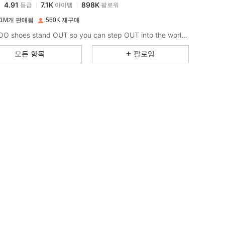
a***5
이(가)
하루 전에
지불됨
 1M개 판매됨
560K 재구매
4.91
7.1K
898K
CUCCOO shoes stand OUT so you can step OUT into the world as the baddie that you are.
모든 항목
팔로잉
4.91
7.1K
898K
4.91
7.1K
898K
4.91
7.1K
898K
4.91
7.1K
898K
4.91
7.1K
898K
4.91
7.1K
898K