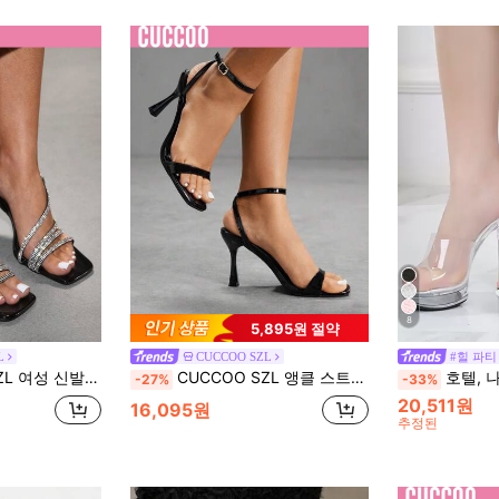
8
5,895원 절약
L
CUCCOO SZL
#힐 파티
스트랩 샌들 얇은 굽 스퀘어 토 디자인 디너 파티, 직장 출퇴근, 데이트 섹시 웨어 여성 신발
CUCCOO SZL 앵클 스트랩, 스퀘어 토, 패셔너블한 미니멀리스트 디자인의 블랙 하이힐 샌들, 출퇴근, 데이트, 파티에 적합
호텔, 나이트 클럽 및 폴댄스 공연용 유럽 및 미
-27%
-33%
20,511원
16,095원
추정된