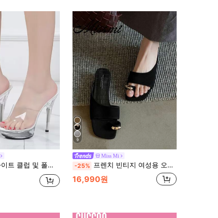
9
Miss Mi
국 스타일 패션 모델 스틸레토 하이힐. 신발은 투명한 크리스털 상단부와 크리스털 밑창이있는 하이힐입니다.
프렌치 빈티지 여성용 오픈 토 슬라이드 샌들, 여름 야외 착용, 청키 하이힐 슬리퍼, 플립플랍
-25%
16,990원