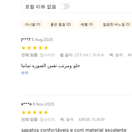
로컬 리뷰 없음
카니발 (1)
좋은 품질 (2)
예쁨 (1)
깔끔한 바느질 (1)
j***7
5 Aug,2025
전체 맞춤: 정사이즈, 발 길이: 27.5 cm / 10.8 in, 색: 블랙, 사이즈: EUR4
전체 맞춤:
정사이즈
발 길이:
27.5 cm / 10.8 in
색:
블랙
사
حلو ومرتب نفس الصوره تماما
번역
e***o
6 Nov,2025
전체 맞춤: 정사이즈, 색: 블랙, 사이즈: EUR39
전체 맞춤:
정사이즈
색:
블랙
사이즈:
EUR39
sapatos confortáveis e com material excelente