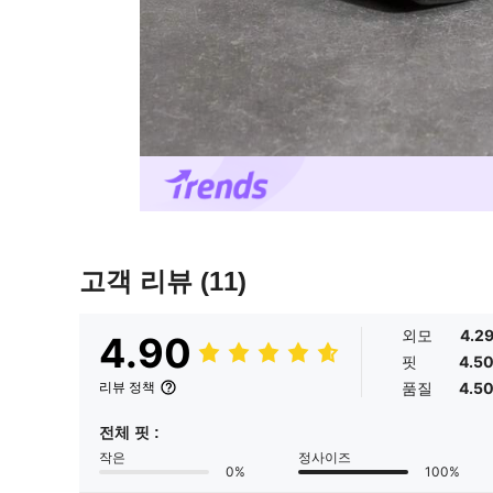
고객 리뷰
(11)
외모
4.2
4.90
핏
4.5
품질
4.5
리뷰 정책
전체 핏 :
작은
정사이즈
0%
100%