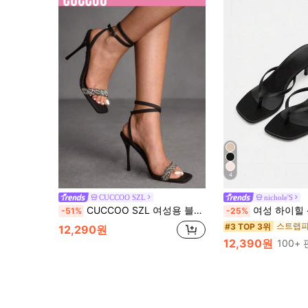
4
CUCCOO SZL
nichole'S
CUCCOO SZL 여성용 블랙 크리스탈 장식 스틸레토 하이힐 샌들, 스퀘어 토 파티 드레스 펌프스
여성 하이힐 샌들, 2026년 봄/여름 신상 블랙 미드힐 키튼
-51%
-25%
스트랩피
#3 TOP 3위
12,290원
12,390원
100+