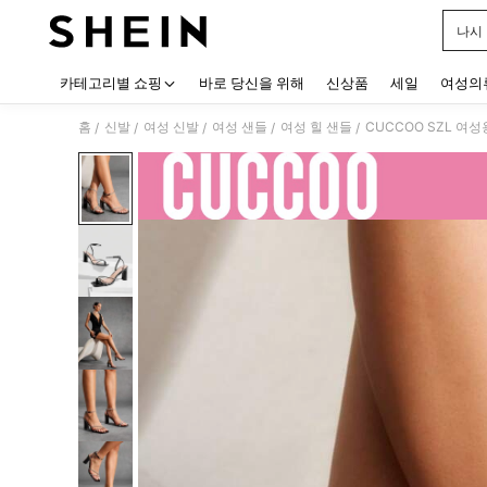
나시
Use up
카테고리별 쇼핑
바로 당신을 위해
신상품
세일
여성의
홈
신발
여성 신발
여성 샌들
여성 힐 샌들
CUCCOO SZL 여
/
/
/
/
/