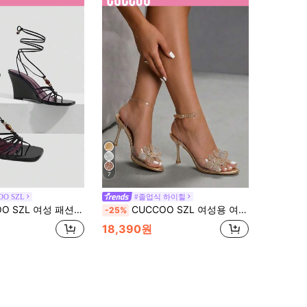
7
OO SZL
#졸업식 하이힐
 우아한 파티, 두꺼운 힐 웨지, 스퀘어 토 킹크, 레이스업 비즈 샌들
CUCCOO SZL 여성용 여름 뾰족한 스틸레토 샴페인 앵클 라인스톤 스탠딩 플라워 스타일리시 섹시한 뱅킷 파티 나이트클럽 여성용 하이힐 오픈토 샌들
-25%
18,390원