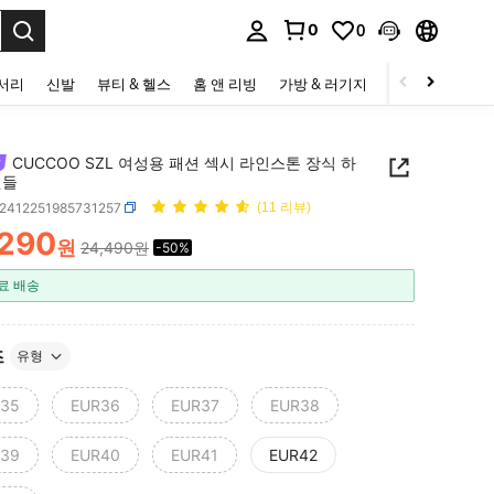
0
0
to select.
세서리
신발
뷰티 & 헬스
홈 앤 리빙
가방 & 러기지
스포츠 & 아웃
CUCCOO SZL 여성용 패션 섹시 라인스톤 장식 하
샌들
x2412251985731257
(11 리뷰)
,290
원
24,490원
-50%
ICE AND AVAILABILITY
료 배송
즈
유형
35
EUR36
EUR37
EUR38
39
EUR40
EUR41
EUR42