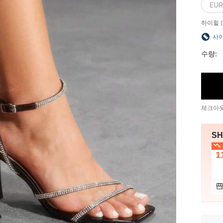
EUR
하이힐 (8
사이
수량:
체크아웃
SH
1