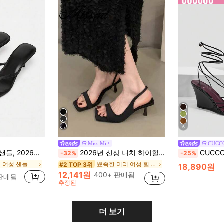
6
Miss Mi
CUCC
힐 샌들 장식 포함, 오픈토 야외 슬리퍼, 블랙 하이힐
2026년 신상 니치 하이힐 블랙 프렌치 오픈 토 샌들, 요정 신발, 우아한 드레스 매칭, 여름용 로마 신발, 키튼 힐
CUCCOO SZL 여성 패션
-32%
-25%
 여성 샌들
뾰족한 머리 여성 힐 샌들
#2 TOP 3위
18,890원
12,141원
400+ 판매됨
 판매됨
추정된
더 보기