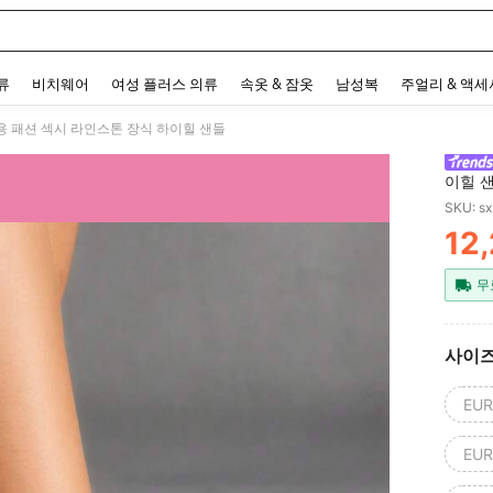
 and down arrow keys to navigate search 최근 검색어 and 검색 후 발견. Press Enter 
류
비치웨어
여성 플러스 의류
속옷 & 잠옷
남성복
주얼리 & 액
성용 패션 섹시 라인스톤 장식 하이힐 샌들
이힐 
SKU: s
12
PR
무
사이
EUR
EUR