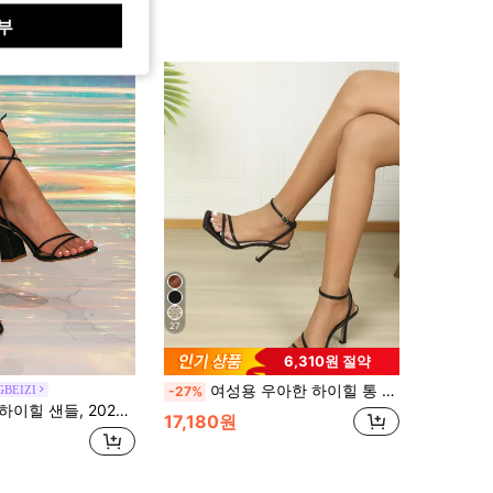
부
27
6,310원 절약
여성용 우아한 하이힐 통 샌들, 스퀘어 토, 웨딩, 발목 스트랩, 얇은 스트랩, 야외 파티에 적합, 여름 샌들
GBEIZI
-27%
6 새로운 패션 파티 블랙 하이힐, 스트랩 야외 스타일리시 샌들
17,180원