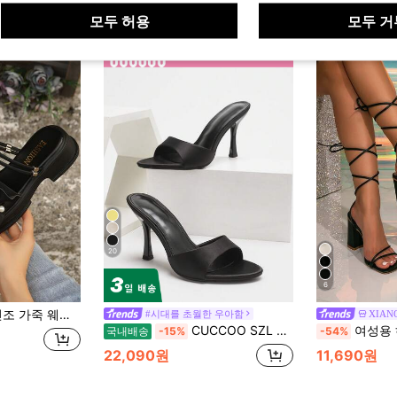
모두 허용
모두 거
20
6
라이드 샌들, 여성용 화이트 웨지 플랫폼 샌들, 발렌타인데이 봄/여름 의상
#시대를 초월한 우아함
XIAN
CUCCOO SZL 여성 패셔너블하고 우아한 하이힐 샌들, 여름용
여성용 하이힐 샌들, 202
국내배송
-15%
-54%
22,090원
11,690원