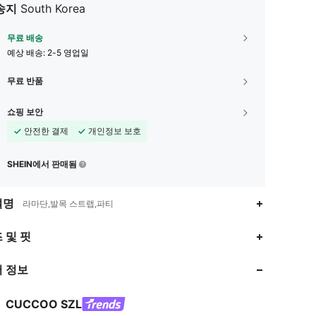
송지
South Korea
무료 배송
예상 배송:
2-5 영업일
무료 반품
쇼핑 보안
안전한 결제
개인정보 보호
SHEIN에서 판매됨
설명
라마단,발목 스트랩,파티
4.91
7.1K
898K
 및 핏
 정보
4.91
7.1K
898K
CUCCOO SZL
4.91
7.1K
898K
등급
아이템
팔로워