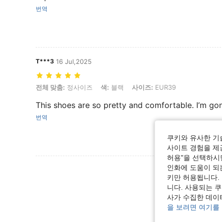
번역
T***3
16 Jul,2025
전체 맞춤: 정사이즈, 색: 블랙, 사이즈: EUR39
전체 맞춤:
정사이즈
색:
블랙
사이즈:
EUR39
This shoes are so pretty and comfortable. I’m go
번역
쿠키와 유사한 기
사이트 경험을 제공
허용"을 선택하시면
인화에 도움이 되
리뷰 더 
키만 허용됩니다.
니다. 사용되는 
사가 수집한 데이
을 보려면 여기를