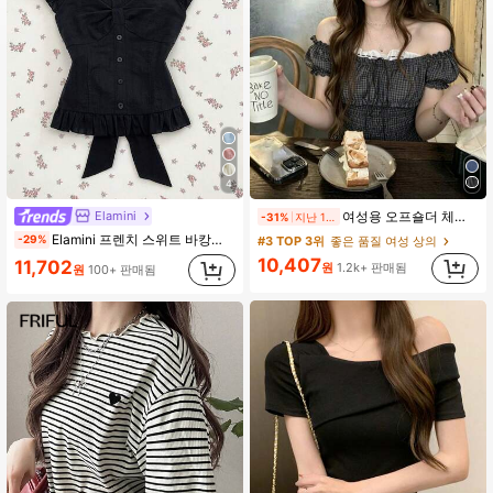
4
Elamini
여성용 오프숄더 체크무늬 셔링 엘라스틱 블라우스, 가벼운 시어 폴리에스터 슬림 허리 여름 탑
-31%
지난 1일
Elamini 프렌치 스위트 바캉스 핑크 스트라이프 우븐 페탈 슬리브 리본 타이업 여성 블라우스, 슬림핏 플래터링 반팔 탑, 봄여름용
-29%
#3 TOP 3위
좋은 품질 여성 상의
10,407
11,702
원
1.2k+ 판매됨
원
100+ 판매됨