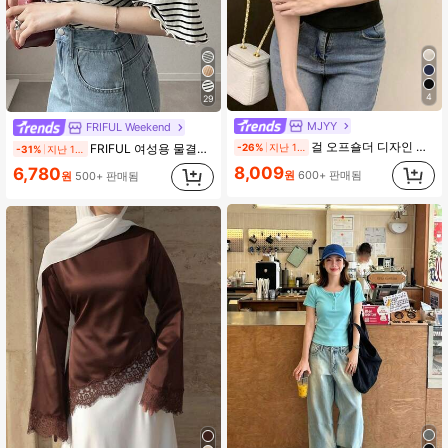
4
29
MJYY
FRIFUL Weekend
걸 오프숄더 디자인 티셔츠, 미니멀리스트 반팔 탑 여름 캐주얼 블랙, 클린 걸 에스테틱
FRIFUL 여성용 물결무늬 스트라이프 루즈핏 대비 트림 반팔 티셔츠, 여름 캐주얼웨어
-26%
지난 1일
-31%
지난 1일
8,009
6,780
원
600+ 판매됨
원
500+ 판매됨