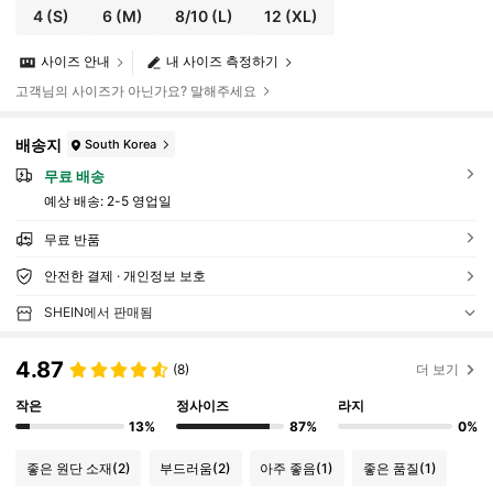
4
(S)
6
(M)
8/10
(L)
12
(XL)
사이즈 안내
내 사이즈 측정하기
고객님의 사이즈가 아닌가요? 말해주세요
배송지
South Korea
무료 배송
예상 배송:
2-5 영업일
무료 반품
안전한 결제 · 개인정보 보호
SHEIN에서 판매됨
4.87
(8)
더 보기
작은
정사이즈
라지
13%
87%
0%
좋은 원단 소재
(2)
부드러움
(2)
아주 좋음
(1)
좋은 품질
(1)