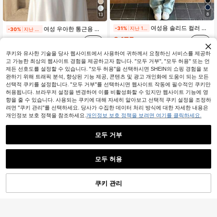
8
13
여성용 솔리드 컬러 레귤러 숄더 반팔 티셔츠, 라운드 넥 슬림핏 플래터링 탄성 탑, 가볍고 통기성 있는 편안한 여름용 다용도 올매치 티셔츠
여성 우아한 통근용 새틴 탑, 솔리드 직물 레이스 패치워크 비대칭 우아한 오피스 데일리 데이트 (화이트 반투명) 브라운, 오피스 사이렌
-31%
지난 1일
-30%
지난 1일
8,175
12,869
원
200+ 판매됨
원
쿠키와 유사한 기술을 당사 웹사이트에서 사용하여 귀하께서 요청하신 서비스를 제공하
고 가능한 최상의 웹사이트 경험을 제공하고자 합니다. "모두 거부", "모두 허용" 또는 언
제든 선호도를 설정할 수 있습니다. "모두 허용"을 선택하시면 SHEIN의 쇼핑 경험을 보
완하기 위해 트래픽 분석, 향상된 기능 제공, 콘텐츠 및 광고 개인화에 도움이 되는 모든
선택적 쿠키를 설정합니다. "모두 거부"를 선택하시면 웹사이트 작동에 필수적인 쿠키만
허용됩니다. 브라우저 설정을 변경하여 이를 비활성화할 수 있지만 웹사이트 기능에 영
향을 줄 수 있습니다. 사용되는 쿠키에 대해 자세히 알아보고 선택적 쿠키 설정을 조정하
려면 "쿠키 관리"를 선택하세요. 당사가 수집한 데이터 처리 방식에 대한 자세한 내용은
개인정보 보호 정책을 참조하세요.
개인정보 보호 정책을 보려면 여기를 클릭하세요.
모두 거부
모두 허용
쿠키 관리
장바구니 담기
52% 할인!
9
Franclia 새로운 여성용 슬라우치 캐주얼 루즈 슬리밍 드로스트링 긴팔 셔츠
Dazy Weekend
-29%
DAZY 여성용 우아한 레이스업 긴팔 티셔츠, 봄과 가을에 적합한 귀여운 탑
9,590
-31%
지난 1일
원
50+ 판매됨