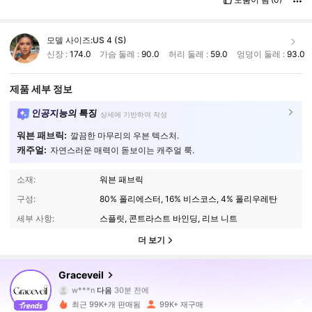
모델 사이즈:
US 4 (S)
신장 :
174.0
가슴 둘레 :
90.0
허리 둘레 :
59.0
엉덩이 둘레 :
93.0
제품 세부 정보
인공지능의 특징
상세에 기반하여 작성
워븐 패브릭:
깔끔한 마무리의 우븐 텍스처.
캐주얼:
자연스러운 매력이 돋보이는 캐주얼 룩.
소재:
워븐 패브릭
구성:
80% 폴리에스터, 16% 비스코스, 4% 폴리우레탄
세부 사항:
스플릿, 콘트라스트 바인딩, 리브 니트
더 보기
159K 팔로워
4.88
Graceveil
w***n
다음
30분 전에
R***d
가 탐색 중입니다
최근 99K+개 판매됨
99K+ 재구매
159K 팔로워
4.88