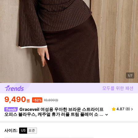
1/7
9,490
19,690원
-52%
원
Graceveil 여성용 우아한 브라운 스트라이프
4.87
(
8
)
오피스 블라우스, 캐주얼 휴가 러플 트림 플레어 소
매 셔링 허리 가을 초콜릿 브라운 긴팔 탑
사이즈
:
US
표준