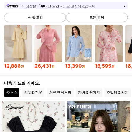
이 상점은
「부티크 트렌디」
로 선정되었습니다
159K 팔로워
4.88
팔로잉
모든 항목
159K 팔로워
4.88
159K 팔로워
4.88
159K 팔로워
4.88
12,886
26,431
13,390
16,595
16
원
원
원
원
159K 팔로워
4.88
마음에 드실 거예요.
159K 팔로워
4.88
추천순
속옷 & 잠옷
의류 액세서리
가방 & 러기지
주얼리 & 시계
159K 팔로워
4.88
159K 팔로워
4.88
159K 팔로워
4.88