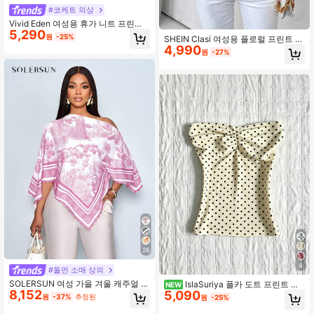
#코케트 의상
Vivid Eden 여성용 휴가 니트 프린트
5,290
크롭 탑
원
-25%
SHEIN Clasi 여성용 플로럴 프린트 민
4,990
소매 캐미솔, 여름 캐주얼
원
-27%
26
4
#돌먼 소매 상의
SOLERSUN 여성 가을 겨울 캐주얼 우
IslaSuriya 폴카 도트 프린트 여
NEW
8,152
아한 비대칭 목 긴팔 비대칭 밑단 블라
5,090
성 밴도 탑
원
-37%
추정된
원
-25%
우스 패셔너블 빈티지 선셋 홀리데이
프린트 박쥐 날개 소매 상의 신상품 다