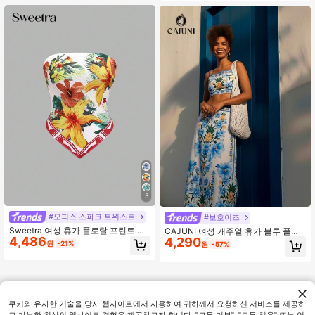
용도, 가을 겨울, 매일 출퇴근, 외출
5
#오피스 스파크 트위스트
#보호이즈
Sweetra 여성 휴가 플로랄 프린트 비
CAJUNI 여성 캐주얼 휴가 블루 플로
4,486
대칭 헴 패션 튜브 탑
4,290
럴 파인애플 프린트 캐미솔 스파게티
원
-21%
원
-57%
스트랩 타이 숄더 민소매 크롭 탑, 여
름, 해변 휴가, 리조트
쿠키와 유사한 기술을 당사 웹사이트에서 사용하여 귀하께서 요청하신 서비스를 제공하