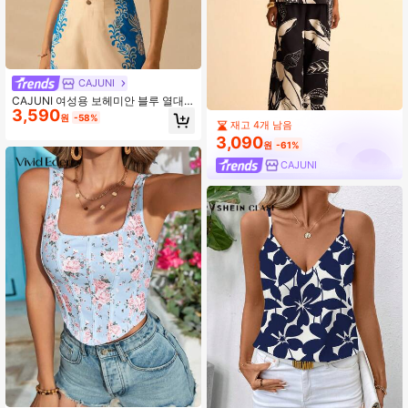
CAJUNI
CAJUNI 여성용 보헤미안 블루 열대
3,590
파인애플 프린트 레이스업 탱크탑, 휴
원
-58%
재고 4개 남음
가 캐주얼 여름 비치 탱크탑
3,090
원
-61%
CAJUNI