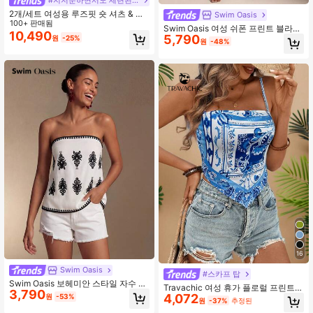
#지저분하면서도 세련된 스타일
2개/세트 여성용 루즈핏 숏 셔츠 & 캐
Swim Oasis
미솔 탑, 봄/여름 신상 스타일, 체크 얇
100+ 판매됨
Swim Oasis 여성 쉬폰 프린트 블라우
은 반투명 쉬폰 자외선 차단 블라우스
10,490
5,790
스, 허리 조임 크롭 탑, 휴가 및 여름 착
원
-25%
원
-48%
캐주얼 블랙
용에 적합
16
Swim Oasis
#스카프 탑
Swim Oasis 보헤미안 스타일 자수 캐
Travachic 여성 휴가 플로럴 프린트
3,790
미솔, 빈티지 흑백 꽃무늬, 스파게티
4,072
비대칭 헴 캐미솔 탑, 봄&여름 여성용,
원
-53%
원
-37%
추정된
스트랩 타이업 크롭 탱크탑
비치웨어, 이스터, 여성용 비치, 봄 방