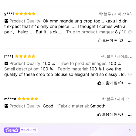
y***i
색: 블루 / 사이즈: XS
Product Quality:
Ok
nmn
mgnda
ung
crop
top
..
kaxu
I
didn
'
t
expect
that
it
'
s
only
one
piece
,..
.
I
thought
I
comes
with
a
pair
,..
haixz
..
.
But
it
'
s
ok
..
True to product images:
8
/
10
Fabric material:
10
/
10
Fit:
10
/
10
도움이 됨
(2)
l***1
색: 블루 / 사이즈: L
Product Quality:
100
%
True to product images:
100
%
Smell description:
100
%
Fabric material:
100
%
I
love
the
quality
of
these
crop
top
blouse
so
elegant
and
so
classy
.
love
it
😘
Fit:
100
%
도움이 됨
(0)
m***o
색: 블루 / 사이즈: L
Product Quality:
Good
Fabric material:
Smooth
도움이 됨
(0)
#스카프 탑