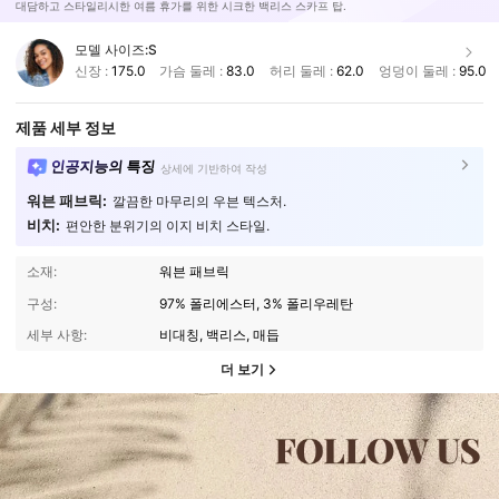
대담하고 스타일리시한 여름 휴가를 위한 시크한 백리스 스카프 탑.
모델 사이즈:
S
신장 :
175.0
가슴 둘레 :
83.0
허리 둘레 :
62.0
엉덩이 둘레 :
95.0
제품 세부 정보
인공지능의 특징
상세에 기반하여 작성
워븐 패브릭:
깔끔한 마무리의 우븐 텍스처.
비치:
편안한 분위기의 이지 비치 스타일.
소재:
워븐 패브릭
구성:
97% 폴리에스터, 3% 폴리우레탄
세부 사항:
비대칭, 백리스, 매듭
더 보기