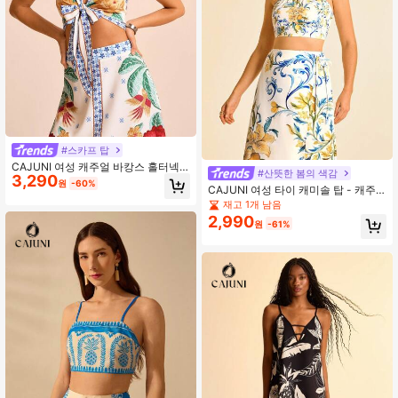
#스카프 탑
CAJUNI 여성 캐주얼 바캉스 홀터넥
#산뜻한 봄의 색감
3,290
스트랩 플라워 프린트 탑 - 뮤직 페스
원
-60%
CAJUNI 여성 타이 캐미솔 탑 - 캐주
티벌 웨어 - 외출복
얼 리조트 레몬 패턴
재고 1개 남음
2,990
원
-61%