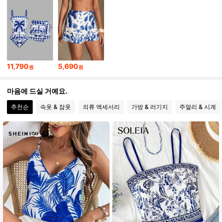
393K 팔로워
4.92
393K 팔로워
4.92
11,790
5,690
원
원
393K 팔로워
4.92
마음에 드실 거예요.
393K 팔로워
4.92
추천순
속옷 & 잠옷
의류 액세서리
가방 & 러기지
주얼리 & 시계
393K 팔로워
4.92