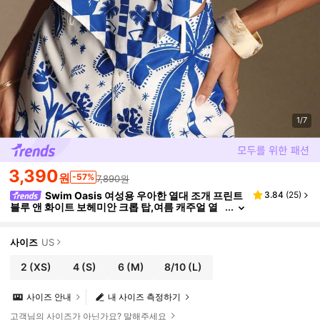
1/7
3,390
원
-57%
7,890원
Swim Oasis 여성용 우아한 열대 조개 프린트
3.84
(
25
)
블루 앤 화이트 보헤미안 크롭 탑,여름 캐주얼 열
대 휴가 휴양지 비치 리조트 웨어 탑
사이즈
US
2
(XS)
4
(S)
6
(M)
8/10
(L)
사이즈 안내
내 사이즈 측정하기
고객님의 사이즈가 아닌가요? 말해주세요