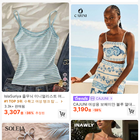
학, 여성 휴가, 콘서트 여성, 레이브 페
스티벌, 레이브, 보헤미안, 음악 페스
티벌, 열대 휴가 여성
13
IslaSuriya 줄무늬 미니멀리스트 여성
CAJUNI
용 캐미솔, 친구를 위한 선물
#1 TOP 3위
수확고 여성 탱크 탑 & 카미스
CAJUNI 여성용 보헤미안 블루 열대
3.3k+ 판매됨
3,190
꽃 프린트 레이스업 탱크 탑, 휴가 캐
원
-59%
3,307
주얼 여름 비치 탱크 탑
원
-36%
추정된