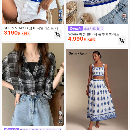
SHEIN VCAY 여성 미니멀리스트 패션
#스카프 탑
3,190
캐미솔 스파게티 스트랩 탱크탑, 여름
원
-26%
Soleia 여성 빈티지 블루 & 화이트 패
에 적합
4,990
턴 커트숏 캐미솔 휴가 탑, 크롭 탑, 휴
원
-25%
가 탑 여성용, 탱크 탑, 웨스턴 웨어 여
성용, 여성용 여름 탑, 탱크 탑, 발렌타
인 데이, 마르디 그라