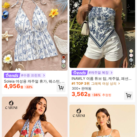
4
#캐주얼 복장
#수중 프린트
INAWLY 여름 튜브 탑, 캐주얼, 패션
Soleia 여성용 캐주얼 휴가, 웨스턴, 해
탑, 여성 비치 탑 여름, 휴가 탑
#1 TOP 3위
그래픽 여성 상의
4,956
변, 웨딩 게스트, 졸업, 브런치, 성 패트
원
-22%
300+ 판매됨
릭의 날, 봄방학, 부활절, 음악 축제 우
3,562
아한 보헤미안, 열대, 백리스, 해양 동
원
-36%
추정된
물, 조개, 리본 스트랩 홀터 캐미솔 탑,
봄/여름