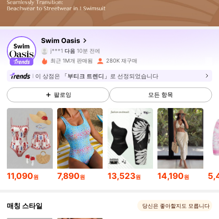
393K 팔로워
4.92
Swim Oasis
c***4
가 탐색 중입니다
393K 팔로워
4.92
최근 1M개 판매됨
280K 재구매
이 상점은
「부티크 트렌디」
로 선정되었습니다
393K 팔로워
4.92
팔로잉
모든 항목
393K 팔로워
4.92
393K 팔로워
4.92
11,090
7,890
13,523
14,190
5,
원
원
원
원
393K 팔로워
4.92
매칭 스타일
당신은 좋아할지도 모릅니다