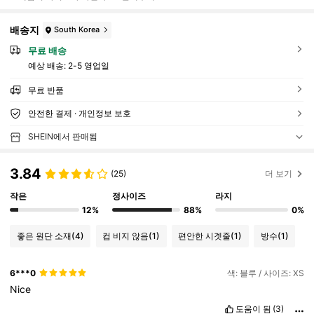
배송지
South Korea
무료 배송
예상 배송:
2-5 영업일
무료 반품
안전한 결제 · 개인정보 보호
SHEIN에서 판매됨
3.84
(25)
더 보기
작은
정사이즈
라지
12%
88%
0%
좋은 원단 소재
(4)
컵 비지 않음
(1)
편안한 시곗줄
(1)
방수
(1)
6***0
색: 블루 / 사이즈: XS
Nice
도움이 됨
(3)