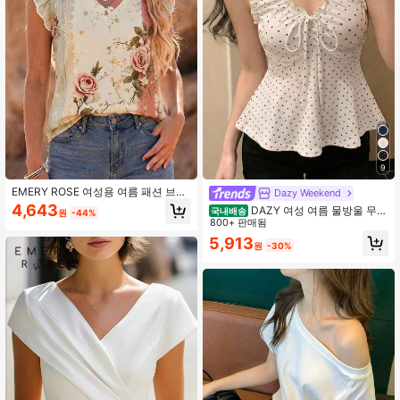
1.8M 팔로워
4.86
1.8M 팔로워
4.86
1.8M 팔로워
4.86
9
1.8M 팔로워
4.86
EMERY ROSE 여성용 여름 패션 브이
Dazy Weekend
넥 플로럴 레이스 기하학 프린트 루즈
4,643
DAZY 여성 여름 물방울 무늬
국내배송
원
-44%
핏 캐주얼 캡 슬리브 티셔츠 탑, 우아
전체 프린트 주름 V넥 민소매 캐주얼
800+ 판매됨
한 여성용 일상 외출 출퇴근 캐주얼 티
1.8M 팔로워
4.86
탱크탑
5,913
셔츠 탑, 서양 테마 크루즈, 휴가 축제,
원
-30%
해변 휴가, 음악 축제, 보헤미안 스타
일 휴가, 개학 시즌, 부활절, 스승의 날,
사계절, 여성 해변 클럽, 해변 저녁 식
1.8M 팔로워
4.86
사 및 기타 휴가 행사에 적합한 패션
아이템