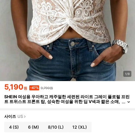
1/9
5,190
9,790원
-47%
원
SHEIN 여성용 우아하고 캐주얼한 세련된 라이트 그레이 플로럴 프린
트 트위스트 프론트 탑, 성숙한 여성을 위한 딥 V넥과 짧은 소매,
섬세한 레이스 효과를 연출하는 정교한 디지털 플로럴 프린트,
허리를 잡아주는 슬림한 실루엣으로 저녁 칵테일 파티, 결혼식 하객
의상, 특별한 행사에 이상적, 프린트의 절제된 화려함이 시대를 초월
사이즈
US
한 우아한 룩을 연출하여 어떤 장소에서도 돋보임
4
(S)
6
(M)
8/10
(L)
12
(XL)