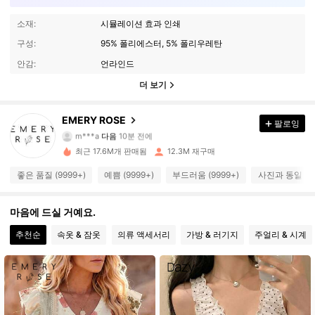
소재:
시뮬레이션 효과 인쇄
구성:
95% 폴리에스터, 5% 폴리우레탄
안감:
언라인드
더 보기
1.8M 팔로워
4.86
EMERY ROSE
팔로잉
m***a
다음
10분 전에
m***i
가 탐색 중입니다
1.8M 팔로워
4.86
최근 17.6M개 판매됨
12.3M 재구매
좋은 품질 (9999+)
예쁨 (9999+)
부드러움 (9999+)
사진과 동일 (99
1.8M 팔로워
4.86
마음에 드실 거예요.
1.8M 팔로워
추천순
속옷 & 잠옷
의류 액세서리
가방 & 러기지
주얼리 & 시계
4.86
1.8M 팔로워
4.86