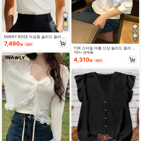
6
EMERY ROSE 여성용 솔리드 컬러 우
4
아한 V넥 크로스캡 소매 티셔츠
7,490
원
-25%
Y2K 스타일 여름 신상 솔리드 컬러 비
대칭 어깨 반팔 여성 티셔츠, 루즈핏
100+ 판매됨
슬림 사선 어깨 캐주얼 활용도 높은 탑
4,310
원
-28%
화이트