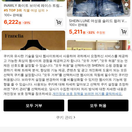
INAWLY 화이트 브이넥 레이스 트림
자외선 차단 여성용 여름 얇은 캐미솔
#5 TOP 3위
직물 여성 상의
16
커버업 숄
100+ 판매됨
SHEIN LUNE 여성용 솔리드 컬러 V넥
6,222
원
-31%
싱글 브레스트 캐주얼 셔츠, 여름에 적
100+ 판매됨
합
5,211
원
-32%
추정된
쿠키와 유사한 기술을 당사 웹사이트에서 사용하여 귀하께서 요청하신 서비스를 제공하
고 가능한 최상의 웹사이트 경험을 제공하고자 합니다. "모두 거부", "모두 허용" 또는 언
제든 선호도를 설정할 수 있습니다. "모두 허용"을 선택하시면 SHEIN의 쇼핑 경험을 보
완하기 위해 트래픽 분석, 향상된 기능 제공, 콘텐츠 및 광고 개인화에 도움이 되는 모든
선택적 쿠키를 설정합니다. "모두 거부"를 선택하시면 웹사이트 작동에 필수적인 쿠키만
허용됩니다. 브라우저 설정을 변경하여 이를 비활성화할 수 있지만 웹사이트 기능에 영
향을 줄 수 있습니다. 사용되는 쿠키에 대해 자세히 알아보고 선택적 쿠키 설정을 조정하
려면 "쿠키 관리"를 선택하세요. 당사가 수집한 데이터 처리 방식에 대한 자세한 내용은
개인정보 보호 정책을 참조하세요.
개인정보 보호 정책을 보려면 여기를 클릭하세요.
모두 거부
모두 허용
6
쿠키 관리
장바구니 담기
47% 할인!
SHEIN Franclia 피부 친화적인 탄성
8
소재로 제작된 블랙 앤 화이트 대비 티
5,790
원
-26%
셔츠, 착용감이 편안합니다. 대비 트림
여성용 솔리드 컬러 레귤러 숄더 반팔
이 있는 라운드 넥으로 심플하면서도