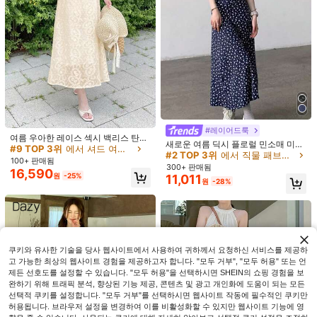
#9 TOP 3위
에서 셔드 여성 드레스
거의 매진!
#레이어드룩
#9 TOP 3위
#9 TOP 3위
에서 셔드 여성 드레스
에서 셔드 여성 드레스
여름 우아한 레이스 섹시 백리스 탄력
7
새로운 여름 딕시 플로럴 민소매 미디
있는 허리 조임 멀티 용도의 캐미솔 드
거의 매진!
거의 매진!
드레스, 내장 안감, 다용도 디자인 파
#2 TOP 3위
에서 직물 패브릭 맥시 드레스
11
레스 (허리 로프 포함)
#9 TOP 3위
에서 셔드 여성 드레스
100+ 판매됨
#여성스러운 러플 박사
티 우아함
300+ 판매됨
16,590
SHEIN Franclia 여성용 우아한 럭셔
거의 매진!
Cévolie 새로운 여름 드레스, 프렌치
원
-25%
11,011
원
-28%
13,090
리 플로럴 콘트라스트 메시 러플 허리
20,990
레트로 백리스 섹시 드레스, 아이스버
원
-25%
원
-25%
스트랩리스 솔리드 컬러 섹시 이브닝
그 블루 드레스 섹시 백리스 스트랩 드
가운
레스 아일랜드 리조트용, 캐주얼 루즈
드레스 우아한 쉬폰 드레스 휴가용, 리
조트, 해변 산책, 파티, 여름 축하, 나들
이에 적합
쿠키와 유사한 기술을 당사 웹사이트에서 사용하여 귀하께서 요청하신 서비스를 제공하
고 가능한 최상의 웹사이트 경험을 제공하고자 합니다. "모두 거부", "모두 허용" 또는 언
제든 선호도를 설정할 수 있습니다. "모두 허용"을 선택하시면 SHEIN의 쇼핑 경험을 보
완하기 위해 트래픽 분석, 향상된 기능 제공, 콘텐츠 및 광고 개인화에 도움이 되는 모든
선택적 쿠키를 설정합니다. "모두 거부"를 선택하시면 웹사이트 작동에 필수적인 쿠키만
허용됩니다. 브라우저 설정을 변경하여 이를 비활성화할 수 있지만 웹사이트 기능에 영