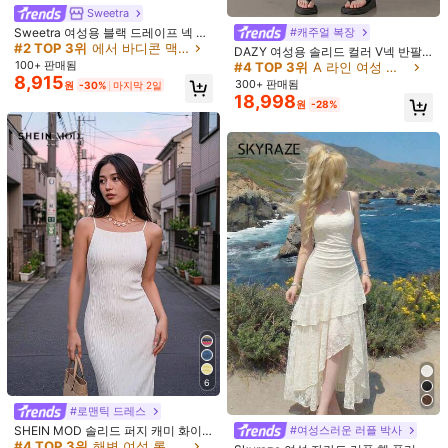
h***i
색: 청록색 / 사이즈: M
Sweetra
More
elegant
than
in
the
pic
I
love
I
so
much
can
’
t
wait
to
Sweetra 여성용 블랙 드레이프 넥 바
#캐주얼 복장
wear
😭😭😭😭
thank
you
so
much
shein
❤️❤️❤️❤️❤️❤️
디콘 어시메트릭 드레스, 파티용
#2 TOP 3위
에서 바디콘 맥시 드레스
DAZY 여성용 솔리드 컬러 V넥 반팔
100+ 판매됨
캐주얼 드레스 여성용 선 드레스
#4 TOP 3위
A 라인 여성 롱 드레스
도움이 됨
(1)
8,915
300+ 판매됨
원
-30%
마지막 2일
18,998
원
-28%
l***y
색: 청록색 / 사이즈: L
It
is
beautiful
as
always
thank
you
shein
i
like
them
all
도움이 됨
(0)
s***9
색: 청록색 / 사이즈: S
....
도움이 됨
(0)
ف***ة
색: 청록색 / 사이즈: L
فخمه
도움이 됨
(3)
6
#로맨틱 드레스
SHEIN MOD 솔리드 퍼지 캐미 화이
#여성스러운 러플 박사
제품 세부 정보
트 텍스처 롱 드레스
#4 TOP 3위
해변 여성 롱 드레스