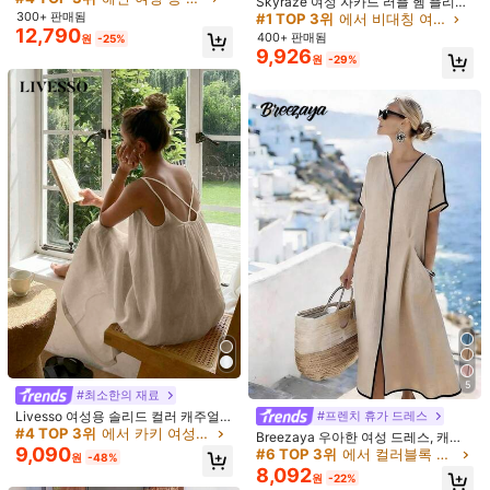
Skyraze 여성 자카드 러플 헴 플리츠
300+ 판매됨
캐미 드레스, 섬세한 레이스 패턴과 티
#1 TOP 3위
에서 비대칭 여성 드레스
소재:
메쉬 원단
어드 러플 헴이 있는 우아한 화이트 미
12,790
400+ 판매됨
원
-25%
디 드레스, 여름, 데이트, 파티, 피크닉,
9,926
구성:
100% 폴리에스터
원
-29%
휴일, 축제, 생일, 휴가, 비치웨어, 컨트
리 뮤직 페스티벌, 졸업, 가든 티 파티,
세부 사항:
아플리케
생일 의상, 2026 Y2k 의상 여성 의상,
파리 의상 여성 여름 비치 드레스 결혼
80K 팔로워
4.85
더 보기
식 하객 드레스 여성 결혼식 파티 드레
스 졸업 드레스 휴가 의상 여성 휴일
드레스 컨트리 콘서트 의상, 러플 드레
스, 여성용 여름 드레스
Celisse
팔로잉
80K 팔로워
4.85
m***y
이(가)
하루 전에
지불됨
최근 310K개 판매됨
47K 재구매
80K 팔로워
4.85
80K 팔로워
4.85
80K 팔로워
4.85
5
#최소한의 재료
18,290
15,390
21,690
22,508
22
원
원
원
원
Livesso 여성용 솔리드 컬러 캐주얼
#프렌치 휴가 드레스
25% OFF
25% OFF
25% OFF
33% OFF
25%
다용도 민소매 롱 드레스 여름 맥시 드
#4 TOP 3위
에서 카키 여성 롱 드레스
Breezaya 우아한 여성 드레스, 캐주
레스 여성용 크루즈 의상
80K 팔로워
9,090
얼 드레스, 휴가 및 휴일 의류, 컨트리
4.85
#6 TOP 3위
에서 컬러블록 맥시 드레스
좋은 품질 (7000+)
예쁨 (5000+)
아주 좋음 (4000+)
사진과 동일 (
원
-48%
스타일 드레스, 컨트리 콘서트 의상,
8,092
원
-22%
편안한 린넨 느낌 슬럽 패브릭 드레스,