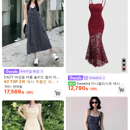
16,406
원
-28%
#캐주얼 복장
DAZY 여성용 여름 솔리드 컬러 어깨
Sweetra
끈 오버롤 드레스, 버튼다운 및 사이드
#2 TOP 3위
에서 주름진 여성 드레스
Sweetra 미니멀리스트 섹시 빈
NEW
포켓 선드레스, 캐주얼 여성 드레스
100+ 판매됨
12,790
티지 로맨틱 판타지 매력적인 우아한
#신비로운 매력
원
-25%
17,569
콘서트 쇼핑 데이트 생일 파티 이브닝
원
-29%
DAZY 여성용 세련된 컬러블록 민소
디너 라이트 드레스 슬림핏 머메이드
31,373
매 러플 미디 드레스 여름용
SHEIN Franclia 여성용 우아한 파티
롱 드레스 상단 셔링 디자인 하단 스플
원
-26%
마지막 2일
17,690
셔링 백 대비 컬러 레이어드 러플 밴도
라이스 로즈 레이스 시어 머메이드 스
원
-25%
드레스
커트 블랙 봄 여름 가을 여성 드레스