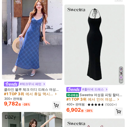
V넥, 루즈핏, 대비되는 블랙 파이핑,
마음에 드실 거예요.
짧은 소매, 옆트임, 컬러 블록 드레스,
80K 팔로워
4.85
트임 드레스, 봄, 여름, 가을 및 겨울 스
타일, 여름 드레스, 비치 드레스, 블랙
추천순
속옷 & 잠옷
의류 액세서리
가방 & 러기지
신발
주얼리 
드레스, 살구 드레스. 여성 여름 린넨
드레스 여성 캐주얼 드레스 V넥 미디
80K 팔로워
4.85
드레스 루즈핏 여름 드레스
80K 팔로워
4.85
80K 팔로워
4.85
80K 팔로워
4.85
24
#체크무늬 패턴
클라인 블루 체크 미디 드레스 여성용,
#홀터넥 드레스
여름, 민소매, 허리 조임, 슬리밍 디자
#1 TOP 3위
에서 휴일 맥시 드레스
Sweetra 여성용 피팅 할터넥
국내배송
인 우아한
300+ 판매됨
머메이드 드레스, 블랙 맥시 여성 의상
#1 TOP 3위
에서 인어 여성 드레스
25
9,782
400+ 판매됨
(1000+)
원
-28%
#데이트룩
#드레이프 컷 디테일
6,902
원
-28%
Modelyn 여성용 메시 오프숄
여성용 섹시한 딥 브이넥 레이스 드레
국내배송
25,308
더 러치드 웨이스트 드레스, 결혼식,
스, 슬림핏 긴팔 이브닝 가운 우아한
#2 TOP 3위
에서 여성 맥시 드레스
원
-35%
마지막 2일
데이트 나이트 용 우아한 드레스
700+ 판매됨
(1000+)