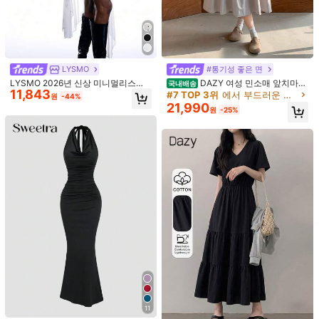
기타 옵션
미니
LYSMO
#통기성 좋은 면
배송지
South Korea
LYSMO 2026년 신상 미니멀리스트
DAZY 여성 민소매 앞치마
국내배송
11,843
무료 배송
봄/여름 여성용 딥 브이넥 화이트 민
드레스, 큰 주머니 여름 선드레스, 캐
#7 TOP 3위
에서 부드러운 여성 드레스
원
-44%
소매 레그 리빌링 드레스, 여성 파티,
주얼 여성 드레스 맥시 드레스
21,990
예상 배송:
2-5 영업일
원
-25%
정장 행사, 사진 촬영 및 다양한 행사
에 적합, 눈부신 외관, 여름 여성 드레
스의 이상적인 선택.
무료 반품
안전한 결제 · 개인정보 보호
SHEIN에서 판매됨
4.18
(11)
더 보기
작은
정사이즈
라지
10%
90%
0%
할로윈 적합
(1)
높은 휴대성
(1)
엘레강스
(1)
예쁨
(2)
11