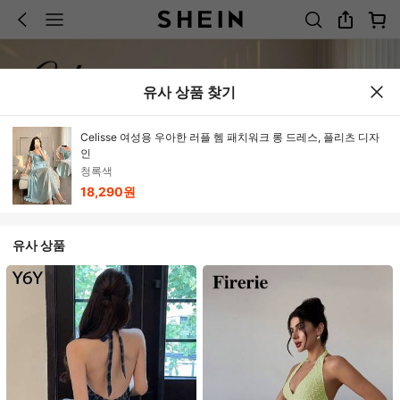
유사 상품 찾기
Celisse 여성용 우아한 러플 헴 패치워크 롱 드레스, 플리츠 디자
인
청록색
18,290원
유사 상품