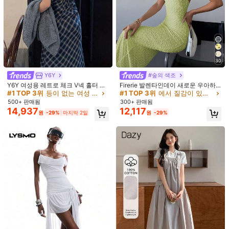
30
Y6Y
#숲의 색조
Y6Y 여성용 레트로 체크 V넥 홀터 끈
Firerie 발렌타인데이 새로운 우아하
1/6
없는 드레스 | 가을/겨울 캐주얼 우아
고 낭만적인 데이트 민소매 V넥 살구
#1 TOP 3위
등이 없는 여성 롱 드레스
#1 TOP 3위
에서 질감이 있는 여성 드레스
한 롱 드레스 파티 여름
색 질감 있는 허리 슬림 핏 맥시 드레
500+ 판매됨
300+ 판매됨
18,290
스, 봄/여름
14,937
12,117
24,290원
-25%
원
원
-29%
마지막 2일
원
-29%
Celisse 여성용 우아한 러플 헴 패치워크 롱 드
4.18
(
11
)
레스, 플리츠 디자인
사이즈
:
US
표준
4
(S)
6
(M)
8/10
(L)
12
(XL)
사이즈 안내
90%
정사이즈로 느꼈습니다
고객님의 사이즈가 아닌가요? 말해주세요