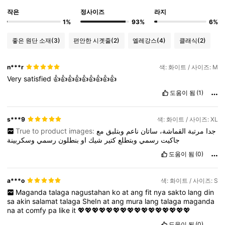
작은
정사이즈
라지
1%
93%
6%
좋은 원단 소재
(3)
편안한 시곗줄
(2)
엘레강스
(4)
클래식
(2)
n***r
색: 화이트 / 사이즈: M
Very
satisfied
👍👍👍👍👍👍👍👍👍
도움이 됨
(1)
s***9
색: 화이트 / 사이즈: XL
True to product images:
مع
وبتلبق
ناعم
ساتان
القماشة،
مرتبة
جدا
جاكيت
رسمي
وبتطلع
كتير
شيك
او
بنطلون
رسمي
وسكربينة
도움이 됨
(0)
a***o
색: 화이트 / 사이즈: S
Maganda
talaga
nagustahan
ko
at
ang
fit
nya
sakto
lang
din
sa
akin
salamat
talaga
SheIn
at
ang
mura
lang
talaga
maganda
na
at
comfy
pa
like
it
💖💖💖💖💖💖💖💖💖💖💖💖💖💖💖💖
도움이 됨
(0)