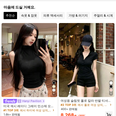
3.2K 팔로워
4.85
마음에 드실 거예요.
추천순
속옷 & 잠옷
의류 액세서리
가방 & 러기지
주얼리 & 시계
3.2K 팔로워
4.85
3.2K 팔로워
4.85
3.2K 팔로워
4.85
3.2K 팔로워
4.85
3.2K 팔로워
4.85
4
6
3.2K 팔로워
4.85
여성용 슬림핏 폴로 칼라 반팔 티셔츠,
Hanyi Pavilion
허리 핏, 우아하고 슬림한 캐주얼 블
#2 TOP 3위
에서 폴로 여성 상의, 블라우스 & 티
미국 섹시 레이디 그레이 민소매 모크
랙, 오피스 사이렌 여름
400+ 판매됨
넥 타이트 핏 탱크탑, 신축성 있는 슬
#1 TOP 3위
에서 하이넥 여성 상의, 블라우스 & 티
림핏 캐미솔 여름 캐주얼 블랙 봄
8,268
1.6k+ 판매됨
3.2K 팔로워
4.85
원
-30%