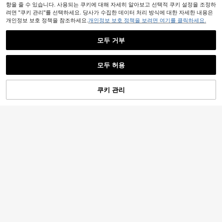
유사한 재고품 표시
모두 보기
향을 줄 수 있습니다. 사용되는 쿠키에 대해 자세히 알아보고 선택적 쿠키 설정을 조정하
려면 "쿠키 관리"를 선택하세요. 당사가 수집한 데이터 처리 방식에 대한 자세한 내용은
개인정보 보호 정책을 참조하세요.
개인정보 보호 정책을 보려면 여기를 클릭하세요.
모두 거부
모두 허용
죄송합니다. 이 상품은 품절되었습니다.
9
쿠키 관리
품절
#리조트웨어
섹시한 비대칭 넥 반팔 슬림핏 크롭 탑
Dazy SPICE
화이트 여름
1.4k+ 판매됨
DAZY 여성용 캐주얼 드레이프 넥 화
이트 티셔츠, 데이트, 결혼식, 휴가에
7,245
#3 TOP 3위
에서 카울넥 여성 상의, 블라우스 & 티
원
-30%
우아한, 슬림핏 시어 메쉬 반팔 탑, 봄
800+ 판매됨
& 여름
6,222
원
-31%