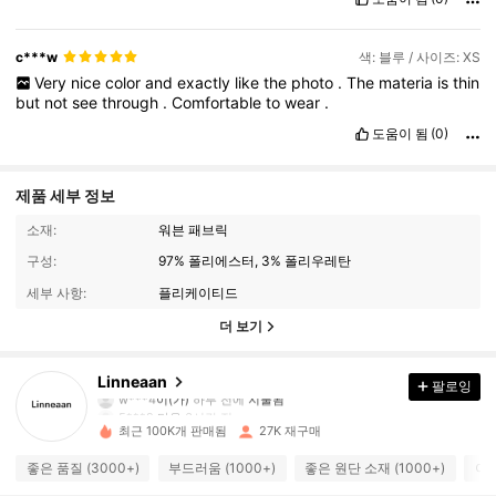
c***w
색: 블루 / 사이즈: XS
Very
nice
color
and
exactly
like
the
photo
.
The
materia
is
thin
but
not
see
through
.
Comfortable
to
wear
.
도움이 됨
(0)
제품 세부 정보
소재:
워븐 패브릭
구성:
97% 폴리에스터, 3% 폴리우레탄
세부 사항:
플리케이티드
더 보기
3.2K 팔로워
4.85
Linneaan
팔로잉
w***4
이(가)
하루 전에
지불됨
5***2
다음
6시간 전
최근 100K개 판매됨
27K 재구매
3.2K 팔로워
4.85
좋은 품질 (3000+)
부드러움 (1000+)
좋은 원단 소재 (1000+)
아주