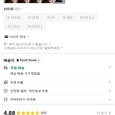
사이즈
US
0
(XXS)
2
(XS)
4
(S)
6
(M)
8/10
(L)
12
(XL)
14
(XXL)
사이즈 안내
93%
정사이즈로 느꼈습니다
고객님의 사이즈가 아닌가요? 말해주세요
배송지
South Korea
무료 배송
예상 배송:
2-5 영업일
무료 반품
안전한 결제 · 개인정보 보호
SHEIN에서 판매됨
4.88
(45)
더 보기