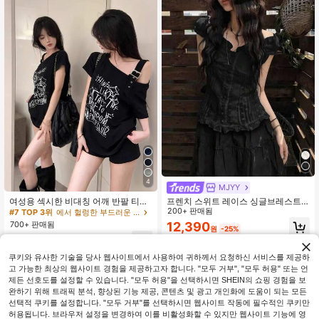
4
#7 TOP 3위
에서 헐렁한 부드러운 데일리 탑
MJYY
높은 재방문 고객
여성용 섹시한 비대칭 어깨 반팔 티셔
프렌치 스위트 레이스 싱글브레스트
츠, 여름 디자인 틈새 루즈핏 슬리밍
페탈 슬리브 블라우스 탑, 여름 블랙
200+ 판매됨
#7 TOP 3위
#7 TOP 3위
에서 헐렁한 부드러운 데일리 탑
에서 헐렁한 부드러운 데일리 탑
상의 블랙
높은 재방문 고객
높은 재방문 고객
700+ 판매됨
12,390
원
-25%
#7 TOP 3위
에서 헐렁한 부드러운 데일리 탑
9,477
원
-30%
높은 재방문 고객
쿠키와 유사한 기술을 당사 웹사이트에서 사용하여 귀하께서 요청하신 서비스를 제공하
고 가능한 최상의 웹사이트 경험을 제공하고자 합니다. "모두 거부", "모두 허용" 또는 언
제든 선호도를 설정할 수 있습니다. "모두 허용"을 선택하시면 SHEIN의 쇼핑 경험을 보
완하기 위해 트래픽 분석, 향상된 기능 제공, 콘텐츠 및 광고 개인화에 도움이 되는 모든
선택적 쿠키를 설정합니다. "모두 거부"를 선택하시면 웹사이트 작동에 필수적인 쿠키만
허용됩니다. 브라우저 설정을 변경하여 이를 비활성화할 수 있지만 웹사이트 기능에 영