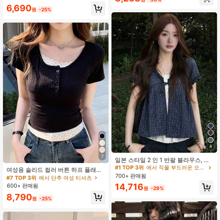
6,690
원
-25%
3.2K 팔로워
4.85
4
7
일본 스타일 2 인 1 반팔 블라우스, 플
로럴 체크 셔츠, 슬림핏 칼리지 스타일
#1 TOP 3위
에서 직물 부드러운 오피스 블라우스
여성용 솔리드 컬러 버튼 하프 플래킷
탑, 여름
700+ 판매됨
반팔 캐주얼 티셔츠, 여름 블랙, 편안
#7 TOP 3위
에서 단추 여성 티셔츠
한 스타일
14,716
600+ 판매됨
원
-29%
8,790
원
-25%