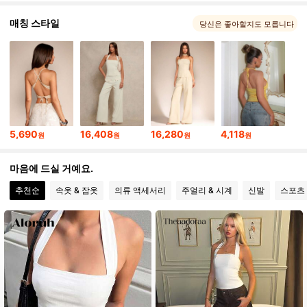
556K 팔로워
4.86
매칭 스타일
당신은 좋아할지도 모릅니다
556K 팔로워
4.86
556K 팔로워
4.86
5,690
16,408
16,280
4,118
원
원
원
원
556K 팔로워
4.86
마음에 드실 거예요.
556K 팔로워
4.86
추천순
속옷 & 잠옷
의류 액세서리
주얼리 & 시계
신발
스포츠
556K 팔로워
4.86