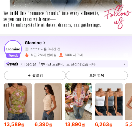
556K 팔로워
4.86
Glamine
b***z
다음
3시간 전
g***a
가 탐색 중입니다
최근 2M개 판매됨
740K 재구매
556K 팔로워
4.86
이 상점은
「부티크 트렌디」
로 선정되었습니다
팔로잉
모든 항목
556K 팔로워
4.86
556K 팔로워
4.86
556K 팔로워
4.86
13,589
6,390
13,890
6,263
5,
원
원
원
원