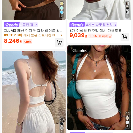
7
9
#클린 걸
#기본 승무원 전차
XLLAIS 패션 턴다운 칼라 화이트 & 브
3개 여성용 캐주얼 섹시 다용도 리브
9,039
라운 캐주얼 휴가 피티드 캐미솔, 모든
스파게티 스트랩 캐미솔 세트, 봄/여
#9 TOP 3위
에서 높은 스트레칭 여성 상의, 블라우스 & 티
원
-35%
마지막 날
계절 여름에 적합
름, 일상 착용
8,246
원
-29%
4
4