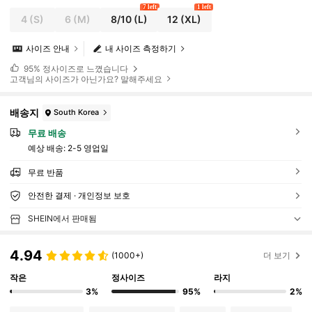
7 left
1 left
4
(S)
6
(M)
8/10
(L)
12
(XL)
사이즈 안내
내 사이즈 측정하기
95%
정사이즈로 느꼈습니다
고객님의 사이즈가 아닌가요? 말해주세요
배송지
South Korea
무료 배송
예상 배송:
2-5 영업일
무료 반품
안전한 결제 · 개인정보 보호
SHEIN에서 판매됨
4.94
(1000+)
더 보기
작은
정사이즈
라지
3%
95%
2%