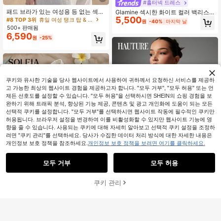
#홀터넥 드레스
패드 브라가 있는 여성용 등 없는 섹시
Glamine 섹시한 화이트 컬러 백리스
캐미솔 탑, 민소매 조끼, 여름 캐주얼
5,500
러치드 민소매 탱크탑, 외출용 탱크탑,
#8 TOP 3위
휴일 여성 탱크 탑 & 카미스
원
-40%
마지막 날
화이트
여성 파티탑, 홀리데이 카니발 탱크탑,
500+ 판매됨
여성용 여름, 외출용 탑, 크롭탑, 여름
6,590
원
-25%
탑
쿠키와 유사한 기술을 당사 웹사이트에서 사용하여 귀하께서 요청하신 서비스를 제공하
고 가능한 최상의 웹사이트 경험을 제공하고자 합니다. "모두 거부", "모두 허용" 또는 언
제든 선호도를 설정할 수 있습니다. "모두 허용"을 선택하시면 SHEIN의 쇼핑 경험을 보
완하기 위해 트래픽 분석, 향상된 기능 제공, 콘텐츠 및 광고 개인화에 도움이 되는 모든
선택적 쿠키를 설정합니다. "모두 거부"를 선택하시면 웹사이트 작동에 필수적인 쿠키만
허용됩니다. 브라우저 설정을 변경하여 이를 비활성화할 수 있지만 웹사이트 기능에 영
향을 줄 수 있습니다. 사용되는 쿠키에 대해 자세히 알아보고 선택적 쿠키 설정을 조정하
려면 "쿠키 관리"를 선택하세요. 당사가 수집한 데이터 처리 방식에 대한 자세한 내용은
개인정보 보호 정책을 참조하세요.
개인정보 보호 정책을 보려면 여기를 클릭하세요.
모두 거부
모두 허용
9
쿠키 관리
장바구니 담기
44% 할인!
#클린 걸
4
Hauture 여성 섹시 솔리드 블랙 백리
6,614
#리본이 돌아왔습니다
스 홀터 탑 오피스, 시크, 기본 스타일,
원
-29%
외출용
Soleia 여성용 휴가 할터 화이트 니트
텍스처드 바디콘 탱크 탑
400+ 판매됨