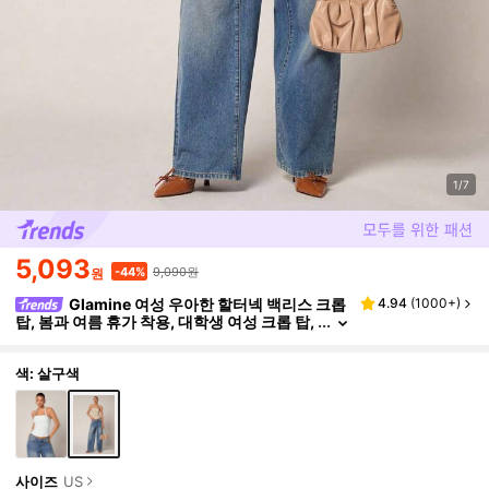
1/7
5,093
9,090원
-44%
원
Glamine 여성 우아한 할터넥 백리스 크롭
4.94
(
1000+
)
탑, 봄과 여름 휴가 착용, 대학생 여성 크롭 탑,
발렌타인데이에 완벽한
색: 살구색
사이즈
US