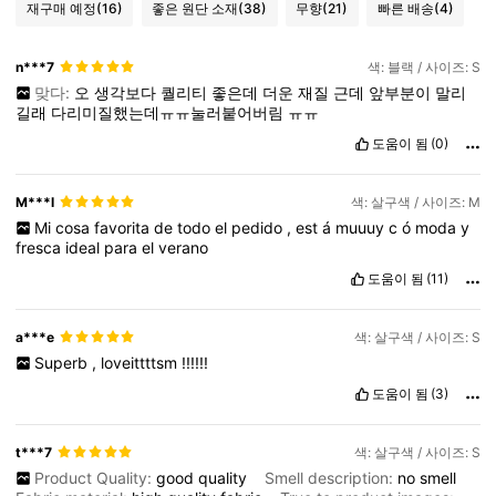
재구매 예정
(16)
좋은 원단 소재
(38)
무향
(21)
빠른 배송
(4)
n***7
색: 블랙 / 사이즈: S
맞다:
오
생각보다
퀄리티
좋은데
더운
재질
근데
앞부분이
말리
길래
다리미질했는데ㅠㅠ눌러붙어버림
ㅠㅠ
도움이 됨
(0)
M***l
색: 살구색 / 사이즈: M
Mi
cosa
favorita
de
todo
el
pedido
,
est
á
muuuy
c
ó
moda
y
fresca
ideal
para
el
verano
도움이 됨
(11)
a***e
색: 살구색 / 사이즈: S
Superb
,
loveittttsm
!!!!!!
도움이 됨
(3)
t***7
색: 살구색 / 사이즈: S
Product Quality:
good
quality
Smell description:
no
smell