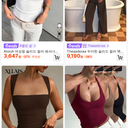
11
#클린 걸
Theaadoraa
Aloruh 여성용 솔리드 컬러 패셔너블
Theaadoraa 우아한 솔리드 컬러 백리
3,647
9,190
다용도 넥 행잉 미니멀리스트 캐주얼
스 할터넥 탑, 여름용
원
-37%
추정된
원
-26%
탑