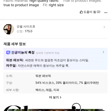
Fabric material:
high
quality
fabric
True to product images:
true
to
product
image
Fit:
right
size
도움이 됨
(2)
모델 사이즈:
S
신장 :
175.0
제품 세부 정보
인공지능의 특징
상세에 기반하여 작성
워븐 패브릭:
세련된 무드와 깔끔한 직조감이 돋보이는 스타일.
캐주얼:
자연스러운 매력이 돋보이는 캐주얼 룩.
소재:
워븐 패브릭
구성:
54% 비스코스, 39% 폴리아미드, 7% 폴리우레탄
세부 사항:
백리스, 매듭, 지퍼
더 보기