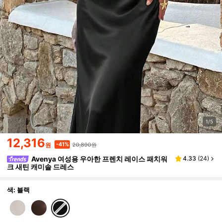
1/5
12,316
20,890원
-41%
원
Avenya 여성용 우아한 프렌치 레이스 패치워
4.33
(
24
)
크 새틴 캐미솔 드레스
색: 블랙