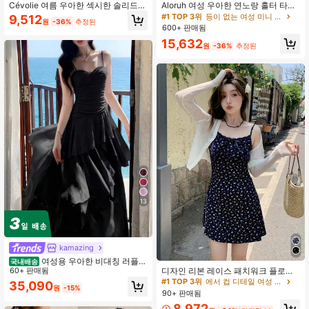
Cévolie 여름 우아한 섹시한 솔리드
Aloruh 여성 우아한 연노랑 홀터 타이
컬러 백리스 스파게티 스트랩 드레스
미니 드레스
#1 TOP 3위
등이 없는 여성 미니 드레스
9,512
원
-36%
추정된
600+ 판매됨
15,632
원
-36%
추정된
13
kamazing
여성용 우아한 비대칭 러플
국내배송
디자인 리본 레이스 패치워크 플로럴
스트랩 드레스, 미니멀리스트 스파게
60+ 판매됨
로맨틱 캐미솔 드레스 우아한 여름
티 스트랩 블랙 여름
#1 TOP 3위
에서 컵 디테일 여성 드레스
35,090
원
-15%
90+ 판매됨
8,972