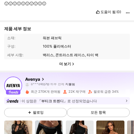
🙂🙂🙂🙂🙂🙂🙂🙂🙂🙂
도움이 됨
(0)
제품 세부 정보
소재:
워븐 패브릭
구성:
100% 폴리에스터
세부 사항:
백리스, 콘트라스트 레이스, 타이 백
더 보기
43K 팔로워
4.74
Avenya
8***8
이(가)
하루 전에
지불됨
a***6
다음
10분 전에
최근 270K개 판매됨
22K 재구매
팔로워 급증 34%
43K 팔로워
4.74
이 상점은
「부티크 트렌디」
로 선정되었습니다
팔로잉
모든 항목
43K 팔로워
4.74