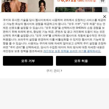
원
-34%
마지막 날
쿠키와 유사한 기술을 당사 웹사이트에서 사용하여 귀하께서 요청하신 서비스를 제공하
고 가능한 최상의 웹사이트 경험을 제공하고자 합니다. "모두 거부", "모두 허용" 또는 언
유사한 재고품 표시
모두 보기
제든 선호도를 설정할 수 있습니다. "모두 허용"을 선택하시면 SHEIN의 쇼핑 경험을 보
완하기 위해 트래픽 분석, 향상된 기능 제공, 콘텐츠 및 광고 개인화에 도움이 되는 모든
선택적 쿠키를 설정합니다. "모두 거부"를 선택하시면 웹사이트 작동에 필수적인 쿠키만
허용됩니다. 브라우저 설정을 변경하여 이를 비활성화할 수 있지만 웹사이트 기능에 영
향을 줄 수 있습니다. 사용되는 쿠키에 대해 자세히 알아보고 선택적 쿠키 설정을 조정하
려면 "쿠키 관리"를 선택하세요. 당사가 수집한 데이터 처리 방식에 대한 자세한 내용은
개인정보 보호 정책을 참조하세요.
개인정보 보호 정책을 보려면 여기를 클릭하세요.
모두 거부
모두 허용
죄송합니다. 이 상품은 품절되었습니다.
5
쿠키 관리
품절
#영국 낭만주의
4
Poéselle 여성용 대비 레이스 물방울
1개 여성 섹시 2-in-1 레이스 드레스,
무늬 프린트 민소매 우아한 1920년대
#6 TOP 3위
에서 라인스톤 여성 드레스
홀터넥 블랙 여름 파티 우아한
빈티지 드레스, 우아한 여름, 물방울
#3 TOP 3위
등이 없는 여성 짧은 드레스
9,427
무늬 드레스, 휴가 드레스, 캐주얼 여
원
-36%
추정된
100+ 판매됨
성 드레스, 컨트리 드레스, 우아한 드
10,143
레스 여성, 직장 티 파티 파티 티 파티
원
-29%
마지막 3일
여성용 의상, 여성용 휴가 의상, 봄/물
방울 무늬 롱 드레스 여성용 물방울 무
늬 드레스 여성용 맥시 드레스 휴가 드
레스 여성 브라운 및 화이트 물방울 무