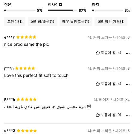
작은
정사이즈
라지
5%
87%
8%
트렌디
(1)
화려함/좋음
(1)
매우 날카로움
(1)
합리적인 가격
(1)
e***7
색: 커피 브라운 / 사이즈: S
nice
prod
same
the
pic
도움이 됨
(4)
j***n
색: 커피 브라운 / 사이즈: S
Love
this
perfect
fit
soft
to
touch
도움이 됨
(4)
R***h
색: 베이지 / 사이즈: XL
ناوية
عادي
بس
ضيق
جا
شوي
عجبني
مرة
انحف
🤣
도움이 됨
(0)
d***2
색: 커피 브라운 / 사이즈: S