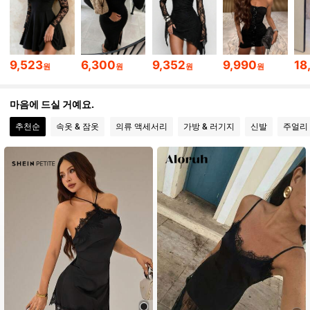
43K 팔로워
4.74
43K 팔로워
4.74
9,523
6,300
9,352
9,990
18
원
원
원
원
43K 팔로워
4.74
마음에 드실 거예요.
추천순
속옷 & 잠옷
의류 액세서리
가방 & 러기지
신발
주얼리 
43K 팔로워
4.74
43K 팔로워
4.74
43K 팔로워
4.74
43K 팔로워
4.74