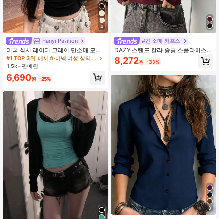
4
Hanyi Pavilion
#긴 소매 커프스
미국 섹시 레이디 그레이 민소매 모크
DAZY 스탠드 칼라 중공 스플라이스
넥 타이트 핏 탱크탑, 신축성 있는 슬
바디콘 긴팔 블라우스 여성용, 가을
#1 TOP 3위
에서 하이넥 여성 상의, 블라우스 & 티
8,272
원
-33%
림핏 캐미솔 여름 캐주얼 블랙 봄
옷, 학교 복귀 옷
1.5k+ 판매됨
6,690
원
-25%
8