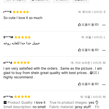
r***4
색: 화이트 / 사이즈: S
So
cute
I
love
it
so
much
도움이 됨
(0)
S***M
색: 퍼플 / 사이즈: L
جميل
جدا
جدا
للغايه
روعه
도움이 됨
(0)
n***d
색: 커피 브라운 / 사이즈: M
I
am
very
satisfied
with
the
orders
.
Same
as
the
picture
.
I
am
glad
to
buy
from
shein
great
quality
with
best
prices
.
😁👍🏻
i
highly
recommend
.
도움이 됨
(0)
n***m
색: 퍼플 / 사이즈: M
Product Quality:
i
love
it
True to product images:
yes
👌
Smell description:
no
smell
Fabric material:
jarsy
stuff
Fit: