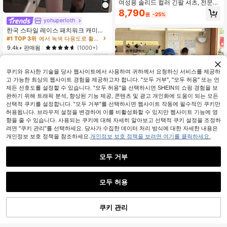
여성용 솔리드 컬러 긴팔 셔츠, 전문적
이고 유능한 태도를 보여주는 칼라 디
8,790
#1 TOP 3위
에서 녹색 다용도로 활용 가능한 데일리 탑
원
-25%
자인, 편안한 원단으로 제작.
거의 매진!
yohuperloth
#1 TOP 3위
#1 TOP 3위
에서 녹색 다용도로 활용 가능한 데일리 탑
에서 녹색 다용도로 활용 가능한 데일리 탑
한국 스타일 레이스 패치워크 캐미솔
탱크 탑, Y2K 에스테틱, 스트리트웨어
거의 매진!
거의 매진!
캐주얼 여름
#1 TOP 3위
에서 녹색 다용도로 활용 가능한 데일리 탑
9.4k+ 판매됨
(1000+)
거의 매진!
8,590
원
-26%
쿠키와 유사한 기술을 당사 웹사이트에서 사용하여 귀하께서 요청하신 서비스를 제공하
고 가능한 최상의 웹사이트 경험을 제공하고자 합니다. "모두 거부", "모두 허용" 또는 언
제든 선호도를 설정할 수 있습니다. "모두 허용"을 선택하시면 SHEIN의 쇼핑 경험을 보
완하기 위해 트래픽 분석, 향상된 기능 제공, 콘텐츠 및 광고 개인화에 도움이 되는 모든
선택적 쿠키를 설정합니다. "모두 거부"를 선택하시면 웹사이트 작동에 필수적인 쿠키만
허용됩니다. 브라우저 설정을 변경하여 이를 비활성화할 수 있지만 웹사이트 기능에 영
유사한 재고품 표시
모두 보기
향을 줄 수 있습니다. 사용되는 쿠키에 대해 자세히 알아보고 선택적 쿠키 설정을 조정하
려면 "쿠키 관리"를 선택하세요. 당사가 수집한 데이터 처리 방식에 대한 자세한 내용은
개인정보 보호 정책을 참조하세요.
개인정보 보호 정책을 보려면 여기를 클릭하세요.
모두 거부
8
여성용 솔리드 컬러 레귤러 숄더 반팔
모두 허용
티셔츠, 라운드 넥 슬림핏 플래터링 탄
200+ 판매됨
죄송합니다. 이 상품은 품절되었습니다.
성 탑, 가벼운 약간 비치는 통기성 있
8,175
원
-31%
는 편안한 소재, 여름용 다용도 올매치
쿠키 관리
티셔츠
품절
INAWLY 화이트 브이넥 레이스 트림