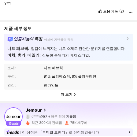
yes
도움이 됨
(2)
제품 세부 정보
인공지능의 특징
상세에 기반하여 작성
니트 패브릭:
질감이 느껴지는 니트 소재로 편안한 분위기를 연출합니다.
비치, 휴가, 데일리:
산뜻한 분위기의 비치 스타일.
소재:
니트 패브릭
구성:
91% 폴리에스터, 9% 폴리우레탄
안감:
언라인드
더 보기
168K 팔로워
4.86
Jemour
c***n
이(가)
하루 전에
지불됨
t***t
다음
2시간 전
최근 300K개 판매됨
75K 재구매
168K 팔로워
4.86
이 상점은
「부티크 트렌디」
로 선정되었습니다