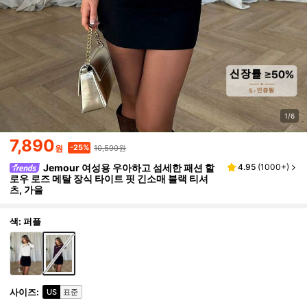
1/6
7,890
10,590원
-25%
원
Jemour 여성용 우아하고 섬세한 패션 할
4.95
(
1000+
)
로우 로즈 메탈 장식 타이트 핏 긴소매 블랙 티셔
츠, 가을
색: 퍼플
사이즈
:
US
표준