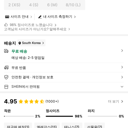
2
(XS)
4
(S)
6
(M)
8/10
(L)
사이즈 안내
내 사이즈 측정하기
98%
정사이즈로 느꼈습니다
고객님의 사이즈가 아닌가요? 말해주세요
배송지
South Korea
무료 배송
예상 배송:
2-5 영업일
무료 반품
안전한 결제 · 개인정보 보호
SHEIN에서 판매됨
4.95
(1000+)
더 보기
작은
정사이즈
라지
2%
98%
0%
재구매 예정
(1)
엘레강스
(11)
테니스
(7)
선물용
(7)