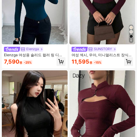
168K 팔로워
4.86
168K 팔로워
4.86
6
Elenzga
SUNSTORY
Elenzga 여성용 솔리드 컬러 링 디자
여성 섹시, 우아, 미니멀리스트 장식품
인 핏팅 롱 슬리브 티셔츠 나이트 아웃
데일리 의상, 모임, 데이트, 파티에 적
7,590
11,595
원
-25%
원
-15%
틸 블루 가을 우아한
합. 신축성 있고 편안한 니트 원단으로
제작. 2-in-1 디자인, 가슴 주름, 라운
드 링 트위스트 매듭, 비대칭 러플 밑
단, 할로우 크리스크로스 스트랩 특징.
저녁, 휴일, 학교, 사무실, 집, 생일, 싱
글 파티, 콘서트, 여행, 공항, 티 파티에
적합.