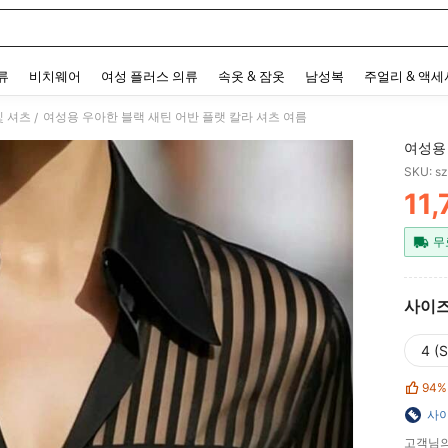
 and down arrow keys to navigate search 최근 검색어 and 검색 후 발견. Press Enter 
류
비치웨어
여성 플러스 의류
속옷 & 잠옷
남성복
주얼리 & 액
및 셔츠
여성용 우아한 블랙 새틴 어반 플랫 칼라 셔츠 여름
/
여성용
SKU: s
11,
PR
무
사이
4 (S
94%
사이
고객님의