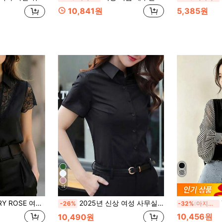
10,841원
5,385원
14
아한 새로운 레이스 패치워크 싱글 브레스트 캡 소매 블라우스
2025년 신상 여성 사무실 업무용 블랙 반팔 셔츠, 비즈니스 정장
-26%
-32%
마지막 2일
10,456원
10,490원