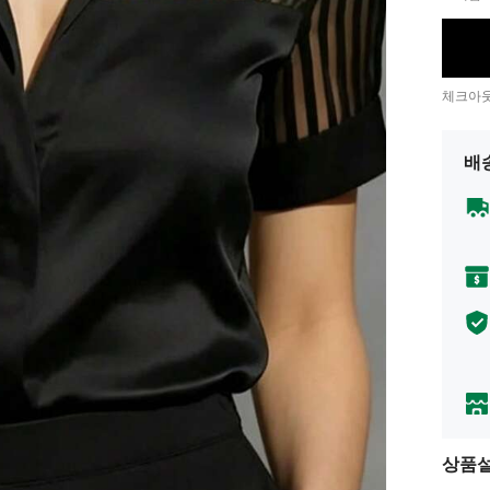
체크아웃
배
상품