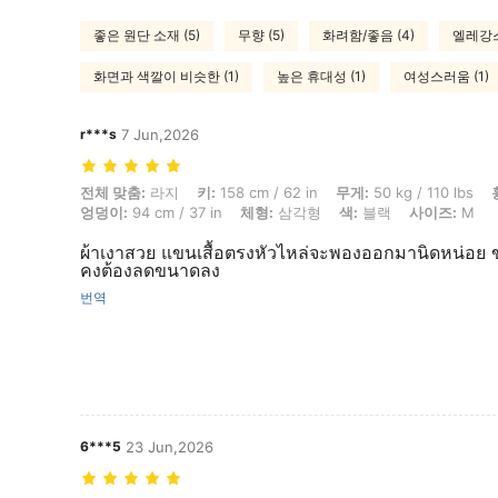
좋은 원단 소재 (5)
무향 (5)
화려함/좋음 (4)
엘레강스
화면과 색깔이 비슷한 (1)
높은 휴대성 (1)
여성스러움 (1)
r***s
7 Jun,2026
전체 맞춤: 라지, 키: 158 cm / 62 in, 무게: 50 kg / 110 lbs, 흉상: 87 cm
전체 맞춤:
라지
키:
158 cm / 62 in
무게:
50 kg / 110 lbs
엉덩이:
94 cm / 37 in
체형:
삼각형
색:
블랙
사이즈:
M
ผ้าเงาสวย แขนเสื้อตรงหัวไหล่จะพองออกมานิดหน่อย
คงต้องลดขนาดลง
번역
6***5
23 Jun,2026