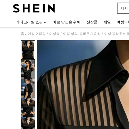
나시
Use up
카테고리별 쇼핑
바로 당신을 위해
신상품
세일
여성의
홈
여성 어패럴
여성복
여성 상의, 블라우스 & 티
여성 블라우스 
/
/
/
/