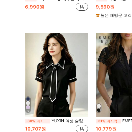
6,990원
9,590원
높은 재방문 고객
5
YUXIN 여성 슬림핏 블랙 셔츠, 블랙 앤 화이트 대비 보우 타이 장식, 클래식 칼라 반팔 우아한 비즈니스 캐주얼 탑, 봄/여름 오피스 캐주얼 의상
EMERY ROSE 여성 우
-30%
마지막 2일
-31%
마지막 2일
10,707원
10,779원