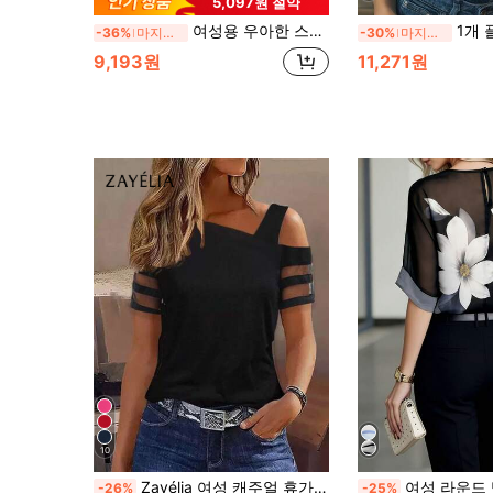
5,097원 절약
여성용 우아한 스트라이프 시어 반팔 블라우스, 피부 자극을 방지하기 위해 원단으로 안감 처리 [참고: 오간자 원단은 약간 뻣뻣한 블랙 여름
1개 플로럴 프린트 메시 시어 블라우스, 레이스 패치워크 프린트 여성
-36%
마지막 2일
-30%
마지막 2일
9,193원
11,271원
10
Zayélia 여성 캐주얼 휴가용 비대칭 어깨 짧은 소매 메쉬 패치워크 티셔츠
여성 라운드 넥 우아한 쉬폰 플로럴 프린트
-26%
-25%