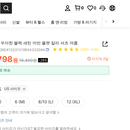
0
0
to select.
세서리
신발
뷰티 & 헬스
홈 앤 리빙
가방 & 러기지
스포츠 & 아웃
 우아한 블랙 새틴 어반 플랫 칼라 셔츠 여름
z260413231319934332064
(100+ 리뷰)
798
마지막 2일
원
16,490원
-28%
ICE AND AVAILABILITY
료 배송
즈
US 사이즈
)
6 (M)
8/10 (L)
12 (XL)
명의 고객이 크기에 맞는다고 생각함
즈 안내
 사이즈가 아닌가요? 필요한 사이즈를 알려주세요