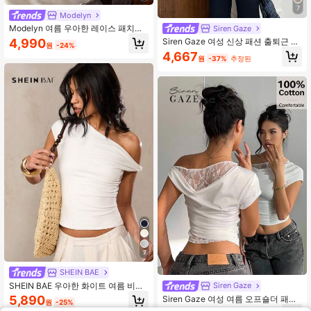
7
Modelyn
Modelyn 여름 우아한 레이스 패치워
Siren Gaze
크 비대칭 넥라인 탑
4,990
Siren Gaze 여성 신상 패션 출퇴근 스
원
-24%
타일 허리 러치 비대칭 밑단 반팔 풀오
4,667
원
-37%
추정된
버 블라우스, 우아한 여성 셔츠 러치
허리 탑
7
SHEIN BAE
SHEIN BAE 우아한 화이트 여름 비대
Siren Gaze
칭 원숄더 니트 탑, 여성 휴가 휴양지
5,890
Siren Gaze 여성 여름 오프숄더 패치
원
-25%
비치, 핏팅 트위스트 디테일 탑, 레트
워크 루즈 넥 레이스 트림 비대칭 화이