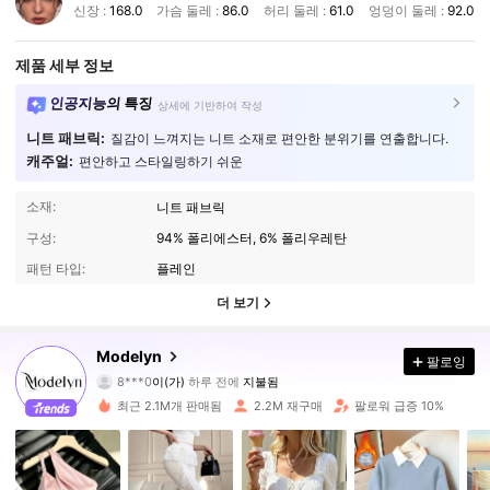
신장 :
168.0
가슴 둘레 :
86.0
허리 둘레 :
61.0
엉덩이 둘레 :
92.0
제품 세부 정보
인공지능의 특징
상세에 기반하여 작성
니트 패브릭:
질감이 느껴지는 니트 소재로 편안한 분위기를 연출합니다.
캐주얼:
편안하고 스타일링하기 쉬운
소재:
니트 패브릭
구성:
94% 폴리에스터, 6% 폴리우레탄
패턴 타입:
플레인
더 보기
1.2M 팔로워
Modelyn
4.92
팔로잉
8***0
이(가)
하루 전에
지불됨
c***l
다음
30분 전에
최근 2.1M개 판매됨
2.2M 재구매
팔로워 급증 10%
1.2M 팔로워
4.92