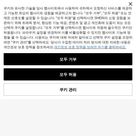
5,590
로 캐주얼
원
-54%
트 반팔 티셔츠, 면 셔츠, 탑 나이트 아
웃 엘레강트
쿠키와 유사한 기술을 당사 웹사이트에서 사용하여 귀하께서 요청하신 서비스를 제공하
고 가능한 최상의 웹사이트 경험을 제공하고자 합니다. "모두 거부", "모두 허용" 또는 언
제든 선호도를 설정할 수 있습니다. "모두 허용"을 선택하시면 SHEIN의 쇼핑 경험을 보
완하기 위해 트래픽 분석, 향상된 기능 제공, 콘텐츠 및 광고 개인화에 도움이 되는 모든
선택적 쿠키를 설정합니다. "모두 거부"를 선택하시면 웹사이트 작동에 필수적인 쿠키만
허용됩니다. 브라우저 설정을 변경하여 이를 비활성화할 수 있지만 웹사이트 기능에 영
향을 줄 수 있습니다. 사용되는 쿠키에 대해 자세히 알아보고 선택적 쿠키 설정을 조정하
려면 "쿠키 관리"를 선택하세요. 당사가 수집한 데이터 처리 방식에 대한 자세한 내용은
개인정보 보호 정책을 참조하세요.
개인정보 보호 정책을 보려면 여기를 클릭하세요.
모두 거부
모두 허용
쿠키 관리
장바구니 담기
56% 할인!
여성용 화이트 비대칭 숄더 반팔 티셔
츠, 여름 신상 아메리칸 섹시 스타일 0
100+ 판매됨
TripleKi
7 숫자 프린트 루즈핏 캐주얼 탑, 여성
4,790
여성용 여름 솔리드 컬러 비대칭 넥 사
원
-25%
용 사선 숄더 슬림핏 데일리 출퇴근 다
이드 드로스트링 반팔 캐주얼 티셔츠
300+ 판매됨
용도 베이스 레이어, 스트릿웨어
블랙
8,790
원
-25%