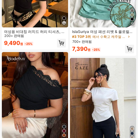
1.2M 팔로워
4.92
30
여성용 비대칭 러치드 허리 티셔츠, 비
IslaSuriya 여성 패션 리벳 & 플로럴
대칭 비대칭 어깨 크롭 탑 반팔, 여름
200+ 판매됨
패턴 비대칭 어깨 타이트 반팔 티셔츠,
#3 TOP 3위
에서 수확고 캐주얼 티셔츠
캐주얼 블랙
여름
700+ 판매됨
9,490
원
-25%
7,390
원
-25%