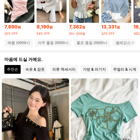
1.2M 팔로워
4.92
1.2M 팔로워
4.92
7,890
8,190
7,362
13,331
16
원
원
원
원
25% OFF
54% OFF
50+ 판매됨
32% OFF
36%
1.2M 팔로워
4.92
예쁨 (9999+)
아주 좋음 (9999+)
좋은 품질 (9999+)
엘레강스 (999
1.2M 팔로워
마음에 드실 거예요.
4.92
추천순
속옷 & 잠옷
의류 액세서리
가방 & 러기지
주얼리 & 시계
1.2M 팔로워
4.92
1.2M 팔로워
4.92
1.2M 팔로워
4.92
1.2M 팔로워
4.92