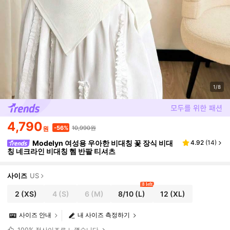
1/8
4,790
10,990원
-56%
원
Modelyn 여성용 우아한 비대칭 꽃 장식 비대
4.92
(
14
)
칭 네크라인 비대칭 헴 반팔 티셔츠
사이즈
US
8 left
2
(XS)
4
(S)
6
(M)
8/10
(L)
12
(XL)
사이즈 안내
내 사이즈 측정하기
100%
정사이즈로 느꼈습니다