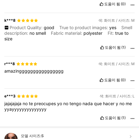
도움이 됨
(0)
k***8
색: 화이트 / 사이즈: M
Product Quality:
good
True to product images:
yes
Smell
description:
no
smell
Fabric material:
polyester
Fit:
true
to
size
도움이 됨
(1)
r***8
색: 화이트 / 사이즈: M
amazingggggggggggggggg
도움이 됨
(0)
e***3
색: 화이트 / 사이즈: L
jajajajaja
no
te
preocupes
yo
no
tengo
nada
que
hacer
y
no
me
yyayyyyyyyyyyyyyy
도움이 됨
(1)
모델 사이즈:
S