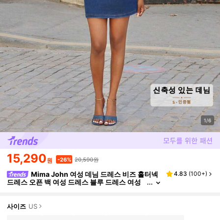
1/6
15,290
20,590원
-26%
원
Mima John 여성 데님 드레스 비즈 홀터넥
4.83
(
100+
)
드레스 오픈 백 여성 드레스 블루 드레스 여성
데님 웨어 숏 드레스 여성 여름 비즈 백리스 데
님 드레스 보헤미안 컨트리 콘서트 의상 콘서트 여
성 의상 스트리트웨어 여성 데님 의상, 올드 머니, 비
사이즈
US
즈니스 캐주얼 여성