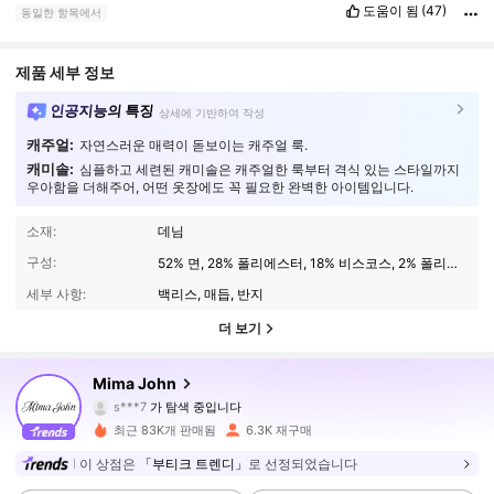
도움이 됨
(47)
동일한 항목에서
제품 세부 정보
인공지능의 특징
상세에 기반하여 작성
캐주얼:
자연스러운 매력이 돋보이는 캐주얼 룩.
캐미솔:
심플하고 세련된 캐미솔은 캐주얼한 룩부터 격식 있는 스타일까지
우아함을 더해주어, 어떤 옷장에도 꼭 필요한 완벽한 아이템입니다.
소재:
데님
구성:
52% 면, 28% 폴리에스터, 18% 비스코스, 2% 폴리우레탄
세부 사항:
백리스, 매듭, 반지
더 보기
25K 팔로워
4.82
Mima John
s***7
가 탐색 중입니다
25K 팔로워
4.82
최근 83K개 판매됨
6.3K 재구매
25K 팔로워
4.82
이 상점은
「부티크 트렌디」
로 선정되었습니다