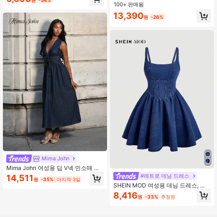
100+ 판매됨
13,390
원
-26%
Mima John
Mima John 여성용 딥 V넥 민소매 캐
주얼 데님 랩 드레스
#레트로 데님 드레스
14,511
원
-35%
마지막 3일
SHEIN MOD 여성용 데님 드레스, 빈
티지 스파게티 스트랩 캐주얼 블루 드
8,416
원
-33%
추정된
레스