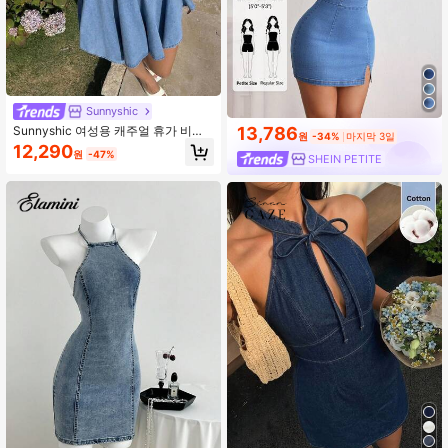
Sunnyshic
Sunnyshic 여성용 캐주얼 휴가 비대
13,786
원
-34%
마지막 3일
칭 밑단 등받이 없는 홀터넥 데님 드레
12,290
원
-47%
스
SHEIN PETITE