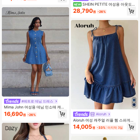
SHEIN PETITE 여성용 아웃도어
NEW
패션 사계절 홀터넥 멀티포켓 버튼업
28,790
원
-26%
페티트 블루 데님 세트
#레트로 데님 드레스
Mima John 여성용 데님 민소매 캐주
얼 피트 미니 드레스, 블루, 7월 4일 의
16,690
Aloruh
원
-26%
류, 졸업 드레스, 졸업 의상, 여성을 위
Aloruh 여성 캐주얼 러플 헴 스파게티
한 고급 의상, 크루즈 의상 여성, 여성
스트랩 데님 드레스, 여름
을 위한 브런치 의상, 여성을 위한 졸
14,005
원
-33%
마지막 3일
업 드레스, 올드 머니