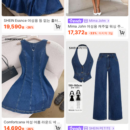
SHEIN Essnce 여성용 등 없는 홀터넥
Mima John
데님 드레스
19,590
Mima John 여성용 캐주얼 워싱 주름
원
-26%
허리 데님 드레스
17,372
원
-33%
마지막 3일
Comfortcana 여성 여름 라운드 넥 백
리스 타이업 민소매 데님 드레스
14,690
SHEIN PETITE
원
-26%