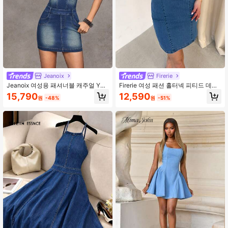
Jeanoix
Firerie
Jeanoix 여성용 패셔너블 캐주얼 Y2K
Firerie 여성 패션 홀터넥 피티드 데님
슬림핏 섹시 데님 드레스
드레스 여름 카니발 의상 출퇴근 휴가
15,790
12,590
원
-48%
원
-51%
졸업 시크 Y2k 귀여운 스트리트웨어
파티 웨딩 우아한 비즈니스 캐주얼 여
성 비즈니스 비치 졸업 부활절 데님 홀
터 미니 드레스 프리미엄 미니멀리스
트 스타일