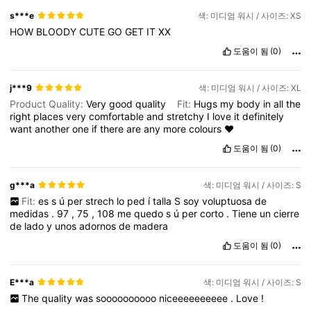
s***e
색: 미디엄 워시 / 사이즈: XS
HOW
BLOODY
CUTE
GO
GET
IT
XX
도움이 됨
(0)
j***9
색: 미디엄 워시 / 사이즈: XL
Product Quality:
Very
good
quality
Fit:
Hugs
my
body
in
all
the
right
places
very
comfortable
and
stretchy
I
love
it
definitely
want
another
one
if
there
are
any
more
colours
❤️
도움이 됨
(0)
g***a
색: 미디엄 워시 / 사이즈: S
Fit:
es
s
ú
per
strech
lo
ped
í
talla
S
soy
voluptuosa
de
medidas
.
97
,
75
,
108
me
quedo
s
ú
per
corto
.
Tiene
un
cierre
de
lado
y
unos
adornos
de
madera
도움이 됨
(0)
E***a
색: 미디엄 워시 / 사이즈: S
The
quality
was
soooooooooo
niceeeeeeeeee
.
Love
!