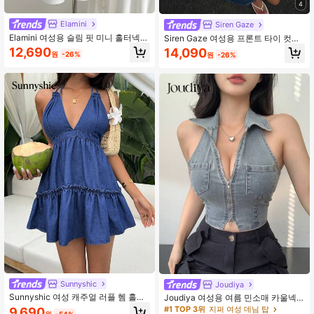
4
Elamini
Siren Gaze
Elamini 여성용 슬림 핏 미니 홀터넥
Siren Gaze 여성용 프론트 타이 컷아
데님 드레스, 여름에 알맞음
웃 섹시 홀터넥 데님 드레스
12,690
14,090
원
-26%
원
-26%
Sunnyshic
Joudiya
Sunnyshic 여성 캐주얼 러플 헴 홀터
Joudiya 여성용 여름 민소매 카울넥
백리스 데님 드레스 여름용
전면 지퍼 데님 베스트 탑
#1 TOP 3위
지퍼 여성 데님 탑
9,690
원
-54%