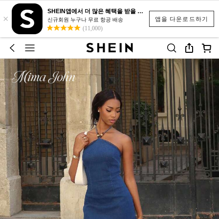
SHEIN앱에서 더 많은 혜택을 받을 수 있어요.
×
앱을 다운로드하기
신규회원 누구나 무료 항공 배송
(11,000)