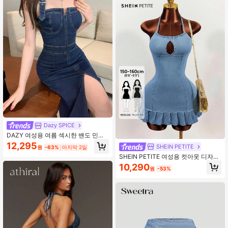
Dazy SPICE
DAZY 여성용 여름 섹시한 밴도 민소
매 허리-조임 디스트레스드 워싱 데님
12,295
SHEIN PETITE
원
-63%
마지막 2일
드레스
SHEIN PETITE 여성용 컷아웃 디자인
러플 헴 홀터넥 데님 드레스, 페티트
10,290
원
-53%
여성용