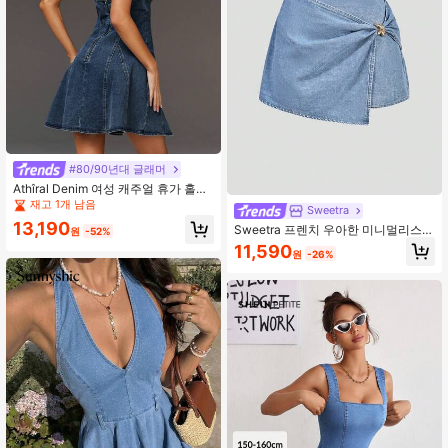
#80/90년대 글래머
Athîral Denim 여성 캐주얼 휴가 홀터
짧은 플로이 드레스
재고 1개 남음
Sweetra
13,190
Sweetra 프렌치 우아한 미니멀리스트
원
-52%
레트로 시크 고지능 도시 모던 걸 Y2K
11,590
원
-26%
섹시 대담한 아방가르드 캐주얼 출퇴
근 직장 학교 데이트 쇼핑 파티 메탈
버클 슬림핏 셔링 숏 데님 스커트 봄
여름 가을 겨울