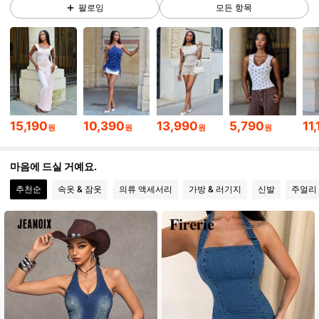
팔로잉
모든 항목
25K 팔로워
4.82
25K 팔로워
4.82
25K 팔로워
4.82
25K 팔로워
4.82
15,190
10,390
13,990
5,790
11
원
원
원
원
25K 팔로워
4.82
마음에 드실 거예요.
추천순
속옷 & 잠옷
의류 액세서리
가방 & 러기지
신발
주얼리 
25K 팔로워
4.82
25K 팔로워
4.82
25K 팔로워
4.82