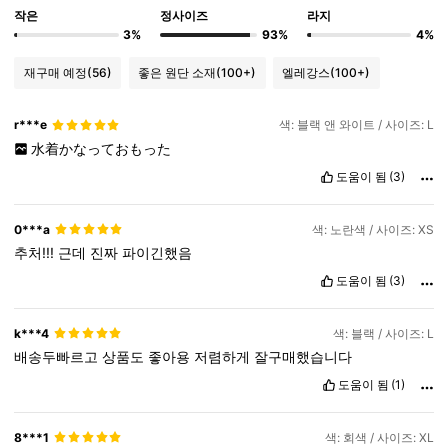
작은
정사이즈
라지
3%
93%
4%
재구매 예정
(56)
좋은 원단 소재
(100+)
엘레강스
(100+)
r***e
색: 블랙 앤 와이트 / 사이즈: L
水着かなっておもった
도움이 됨
(3)
0***a
색: 노란색 / 사이즈: XS
추처!!!
근데
진짜
파이긴했음
도움이 됨
(3)
k***4
색: 블랙 / 사이즈: L
배송두빠르고
상품도
좋아용
저렴하게
잘구매했습니다
도움이 됨
(1)
8***1
색: 회색 / 사이즈: XL