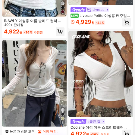
Livesso
Livesso Petite 여성용 캐주얼
NEW
다용도 솔리드 컬러 긴팔 티셔츠 학교
INAWLY 여성용 여름 솔리드 컬러 다
4,929
원
-44%
용도 대비 레이스 핏팅 캐미솔
400+ 판매됨
4,922
원
-36%
추정된
#클린 걸
6
Coolane 여성 여름 스트리트웨어 올
높은 재방문 고객
거의 매진!
드 머니 미니멀리스트 캐주얼 그런지
4,922
원
-36%
추정된