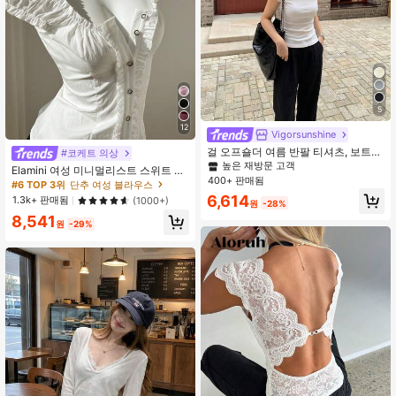
5
12
Vigorsunshine
걸 오프숄더 여름 반팔 티셔츠, 보트넥
#코케트 의상
슬림핏 우아한 화이트 니트 탑, 캐주얼
높은 재방문 고객
Elamini 여성 미니멀리스트 스위트 프
클린 걸 에스테틱 디자인
400+ 판매됨
레시 러플 원 숄더 퍼프 슬리브 블라우
#6 TOP 3위
단추 여성 블라우스
스, 봄/여름
6,614
1.3k+ 판매됨
(1000+)
원
-28%
8,541
원
-29%