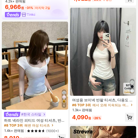
면 스트레치 브이넥 화이트 티 플레인
4.2k+ 판매됨
티셔츠
6,966
원
-31%
마지막 2일
Tinkc
여성용 브이넥 반팔 티셔츠, 다용도 솔
리드 컬러 슬림핏 캐주얼 화이트 여름,
#6 TOP 3위
에서 오래 지속되는 여성 상의, 블라우스 & 티
6
통기성
1.3k+ 판매됨
#한국 스타일
4,090
원
-26%
하트 넥라인 피티드 여성 티셔츠, 반
팔, 봄/여름 캐주얼 화이트
#8 TOP 3위
해변 여성 티셔츠
1.4k+ 판매됨
(1000+)