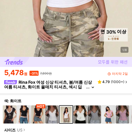
1/8
5,478
7,890원
-31%
마지막 2일
원
Rina Fox 여성 신상 티셔츠, 봄/여름 신상
4.79
(
1000+
)
여름 티셔츠, 화이트 올매치 티셔츠, 섹시 딥
브이넥 반팔 티셔츠, 캐주얼 딥 브이넥 레이스
트림 슬림핏 티셔츠 탑, 프렌치 섹시 딥 브이넥 티
셔츠, 레트로 심플 다용도 레이어링 탑, 일상복, 외
색: 화이트
출, 산책, 쇼핑, 모임, 휴가, 공항 패션에 적합
사이즈
US