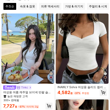
4.83
추천순
속옷 & 잠옷
의류 액세서리
가방 & 러기지
주얼리 & 시계
139K 팔로워
4.83
4
5
INAWLY Solva 여성용 솔리드 컬러 플
Tinkc
리츠 캐주얼 다용도 데일리웨어 반팔
4,582
여성용 여름 캐주얼 브이넥 반팔 슬림
원
-37%
추정된
티셔츠
핏 스트레치 티셔츠 탑 화이트, 에스테
높은 재방문 고객
틱
300+ 판매됨
7,727
원
-37%
마지막 2일