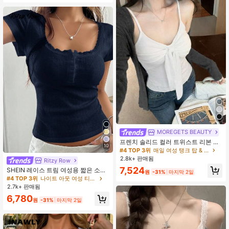
MOREGETS BEAUTY
프렌치 솔리드 컬러 트위스트 리본 스
10
트랩 탱크탑 여성용, 새로운 여름 슬림
#4 TOP 3위
매일 여성 탱크 탑 & 카미스
핏 조절 가능한 패드 가슴 다용도 탑
2.8k+ 판매됨
Ritzy Row
캐주얼 화이트
7,524
SHEIN 레이스 트림 여성용 짧은 소매
원
-31%
마지막 2일
티셔츠, 슬림핏 여름 새 3버튼 전면 반
#4 TOP 3위
나이트 아웃 여성 티셔츠
소매 탑
2.7k+ 판매됨
6,780
원
-31%
마지막 2일