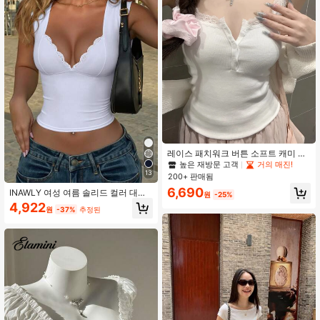
레이스 패치워크 버튼 소프트 캐미 탑,
스위트 스타일, 봄/여름 캐주얼 화이트
높은 재방문 고객
거의 매진!
13
200+ 판매됨
6,690
INAWLY 여성 여름 솔리드 컬러 대비
원
-25%
레이스 피티드 크롭 티셔츠
4,922
원
-37%
추정된