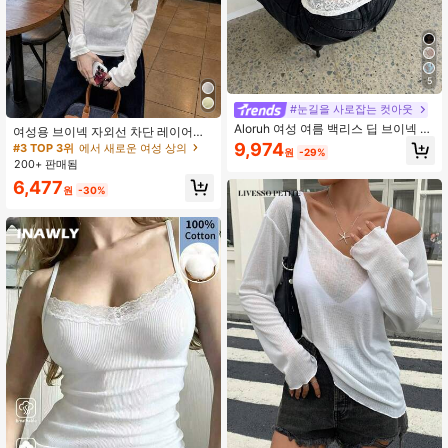
5
#3 TOP 3위
에서 새로운 여성 상의
#눈길을 사로잡는 컷아웃
1년 전에 설립되었습니다.
Aloruh 여성 여름 백리스 딥 브이넥 레
거의 매진!
#3 TOP 3위
#3 TOP 3위
에서 새로운 여성 상의
에서 새로운 여성 상의
여성용 브이넥 자외선 차단 레이어링
이스 솔리드 컬러 탱크 탑
다용도 긴팔 티셔츠 탑, 봄/여름 화이
9,974
1년 전에 설립되었습니다.
1년 전에 설립되었습니다.
원
-29%
트
200+ 판매됨
거의 매진!
거의 매진!
#3 TOP 3위
에서 새로운 여성 상의
1년 전에 설립되었습니다.
6,477
원
-30%
거의 매진!