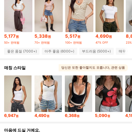
139K 팔로워
4.83
139K 팔로워
4.83
5,177
5,338
5,517
4,690
8,
원
원
원
원
139K 팔로워
4.83
50+ 판매됨
70+ 판매됨
100+ 판매됨
47% OFF
23%
좋은 품질 (7000+)
아주 좋음 (6000+)
부드러움 (5000+)
매우 귀여
139K 팔로워
4.83
매칭 스타일
당신은 또한 좋아할지도 모릅니다
, 관련 상품
139K 팔로워
4.83
139K 팔로워
4.83
139K 팔로워
4.83
6,947
4,490
6,368
5,090
4,
원
원
원
원
마음에 드실 거예요.
139K 팔로워