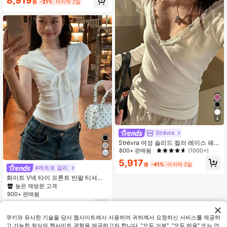
8,919
원
-31%
마지막 2일
4
Strévra
Strévra 여성 솔리드 컬러 레이스 패치
워크 브이넥 캐주얼 긴팔 티셔츠
800+ 판매됨
(1000+)
5,917
원
-41%
마지막 2일
#레트로 걸리
화이트 V넥 타이 프론트 반팔 티셔츠,
여성용 크롭핏 유니크 스타일리시 캐
높은 재방문 고객
주얼 여름 상의
900+ 판매됨
7,245
원
-30%
마지막 2일
쿠키와 유사한 기술을 당사 웹사이트에서 사용하여 귀하께서 요청하신 서비스를 제공하
고 가능한 최상의 웹사이트 경험을 제공하고자 합니다. "모두 거부", "모두 허용" 또는 언