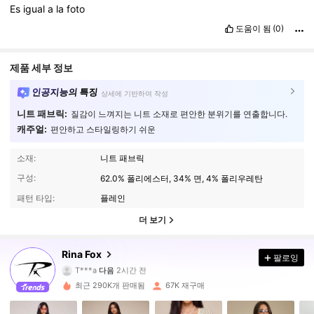
Es
igual
a
la
foto
도움이 됨
(0)
제품 세부 정보
인공지능의 특징
상세에 기반하여 작성
니트 패브릭:
질감이 느껴지는 니트 소재로 편안한 분위기를 연출합니다.
캐주얼:
편안하고 스타일링하기 쉬운
소재:
니트 패브릭
구성:
62.0% 폴리에스터, 34% 면, 4% 폴리우레탄
패턴 타입:
플레인
더 보기
139K 팔로워
4.83
Rina Fox
팔로잉
T***a
다음
2시간 전
a***2
가 탐색 중입니다
139K 팔로워
4.83
최근 290K개 판매됨
67K 재구매