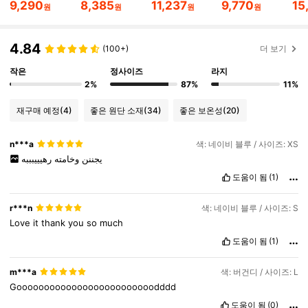
9,290
8,385
11,237
9,770
15
원
원
원
원
126K 팔로워
4.84
4.84
(100+)
더 보기
작은
정사이즈
라지
126K 팔로워
4.84
2%
87%
11%
재구매 예정
(4)
좋은 원단 소재
(34)
좋은 보온성
(20)
126K 팔로워
4.84
n***a
색: 네이비 블루 / 사이즈: XS
يجننن
وخامته
رهيييبببه
126K 팔로워
4.84
도움이 됨
(1)
r***n
색: 네이비 블루 / 사이즈: S
126K 팔로워
4.84
Love
it
thank
you
so
much
도움이 됨
(1)
126K 팔로워
4.84
m***a
색: 버건디 / 사이즈: L
Gooooooooooooooooooooooooodddd
도움이 됨
(0)