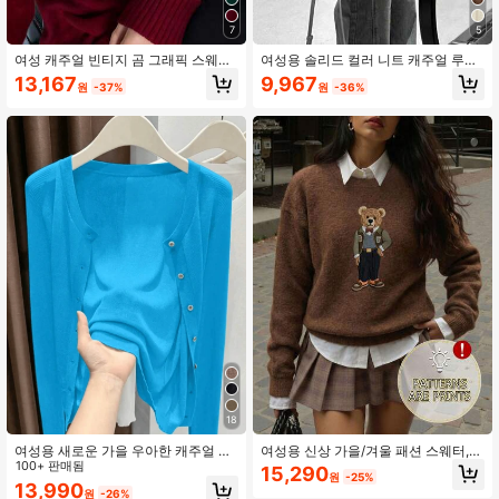
7
5
여성 캐주얼 빈티지 곰 그래픽 스웨터,
여성용 솔리드 컬러 니트 캐주얼 루즈
발렌타인 데이 데이트, 가을/겨울 상
핏 긴팔 가디건 여름
13,167
9,967
원
-37%
원
-36%
의, Y2K, 사우디 국경일을 위한 아늑한
풀오버
18
여성용 새로운 가을 우아한 캐주얼 니
여성용 신상 가을/겨울 패션 스웨터,
트 얇은 가디건, 솔리드 컬러 라운드
100+ 판매됨
레트로 신사 곰 패턴. 이 루즈핏 라운
15,290
원
-25%
넥 긴팔 싱글 버튼, 패션 미니멀리스트
드넥 긴팔 스웨터는 부드럽고 편안한
13,990
원
-26%
출퇴근 얇은 시어 니트 가디건, 스트리
소재로 제작되어 캐주얼한 일상복으