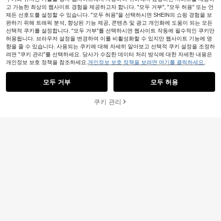
고 가능한 최상의 웹사이트 경험을 제공하고자 합니다. "모두 거부", "모두 허용" 또는 언
유사한 재고품 표시
모두 보기
제든 선호도를 설정할 수 있습니다. "모두 허용"을 선택하시면 SHEIN의 쇼핑 경험을 보
완하기 위해 트래픽 분석, 향상된 기능 제공, 콘텐츠 및 광고 개인화에 도움이 되는 모든
선택적 쿠키를 설정합니다. "모두 거부"를 선택하시면 웹사이트 작동에 필수적인 쿠키만
허용됩니다. 브라우저 설정을 변경하여 이를 비활성화할 수 있지만 웹사이트 기능에 영
향을 줄 수 있습니다. 사용되는 쿠키에 대해 자세히 알아보고 선택적 쿠키 설정을 조정하
려면 "쿠키 관리"를 선택하세요. 당사가 수집한 데이터 처리 방식에 대한 자세한 내용은
개인정보 보호 정책을 참조하세요.
개인정보 보호 정책을 보려면 여기를 클릭하세요.
모두 거부
모두 허용
죄송합니다. 이 상품은 품절되었습니다.
쿠키 관리
품절
Briarwyn
7
Briarwyn 여성 캐주얼 카툰 곰 프린트
드롭 숄더 루즈 니트 스웨터, 일상 통
Pariaura
13,659
원
-13%
근 및 학교에 적합, 가을/겨울
SHEIN PariChic 여성 캐주얼 대비 트
림 니트 조끼, 가을/겨울
9,191
원
-31%