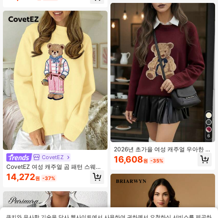
트웨어
로 매우 적합합니다. 신상 가을/겨울
컬렉션에 속합니다.
6
2026년 초가을 여성 캐주얼 우아한 외
출 데이트 카툰 곰 패턴 니트 라운드
CovetEZ
16,608
원
-35%
넥 긴팔 스웨터, 스트리트 스타일, Y2
CovetEZ 여성 캐주얼 곰 패턴 스웨터,
K, 파티 탑 가을
가을/겨울에 적합
14,272
원
-37%
쿠키와 유사한 기술을 당사 웹사이트에서 사용하여 귀하께서 요청하신 서비스를 제공하