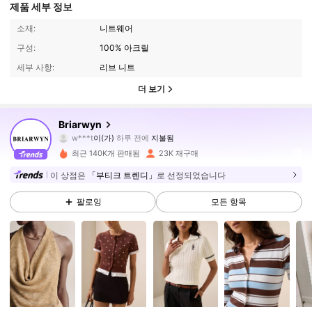
제품 세부 정보
소재:
니트웨어
구성:
100% 아크릴
세부 사항:
리브 니트
더 보기
126K 팔로워
4.84
Briarwyn
w***t
이(가)
하루 전에
지불됨
5***5
다음
10분 전에
최근 140K개 판매됨
23K 재구매
126K 팔로워
4.84
이 상점은
「부티크 트렌디」
로 선정되었습니다
팔로잉
모든 항목
126K 팔로워
4.84
126K 팔로워
4.84
126K 팔로워
4.84