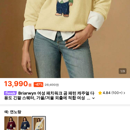
1/9
13,990
26,490원
-47%
원
Briarwyn 여성 패치워크 곰 패턴 캐주얼 다
4.84
(
100+
)
용도 긴팔 스웨터, 가을/겨울 외출에 적합 여성
스웨터 풀오버 여성용 귀여운 스웨터 여성용 스
웨터 셔츠
색: 연노랑