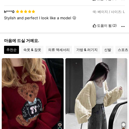
h***0
색: 베이지 / 사이즈: L
Stylish
and
perfect
I
look
like
a
model
🫢
도움이 됨
(2)
마음에 드실 거예요.
추천순
속옷 & 잠옷
의류 액세서리
가방 & 러기지
신발
스포츠