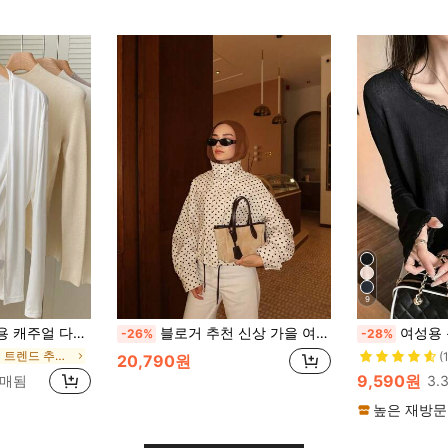
9
용도 솔리드 컬러 가벼운 재킷
블로거 추천 신상 가을 여성 도트 프린트 드로스트링 드롭 숄더 와이드 레그 재킷 봄 화이트
여성용 봄/여름 레이스 패치워크 
-26%
-28%
에서 K-J 트렌드 추천 상품 여성 아우터웨어
(
20,790원
9,590원
판매됨
3.
높은 재방문