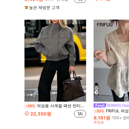
높은 재방문 고객
22
여성용 사계절 패션 빈티지 스트리트 스타일 그레이 숏 스탠드 칼라 긴팔 카고 포켓 플라이트 재킷, 일상 착용에 적합
FRIFUL Class
-39%
FRIFUL 여성용 V넥 텍스처드 패브릭 
-33%
22,350원
8,181원
100+ 
추정된