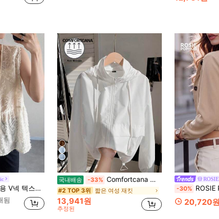
19
Comfortcana 가을/겨울용 포켓이 있는 봄/여름 캐주얼 기본 흰색 짧은 라이트 재킷
ic
ROSI
국내배송
-33%
루즈핏 민소매 베스트 레귤러 아우터웨어
ROSIE POPHUB 여성용 카키 숏
-30%
짧은 여성 재킷
#2 TOP 3위
판매됨
13,941원
20,720
추정된