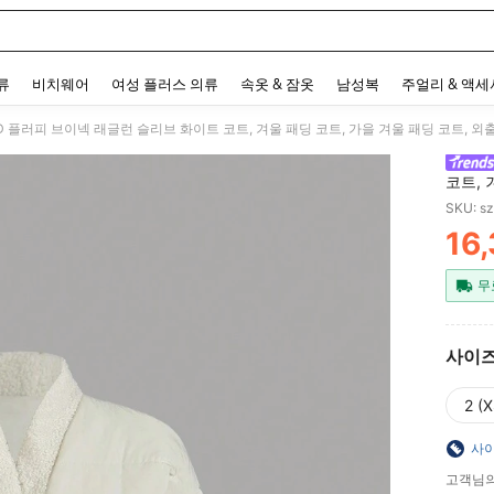
 and down arrow keys to navigate search 최근 검색어 and 검색 후 발견. Press Enter 
류
비치웨어
여성 플러스 의류
속옷 & 잠옷
남성복
주얼리 & 액
OD 플러피 브이넥 래글런 슬리브 화이트 코트, 겨울 패딩 코트, 가을 겨울 패딩 코트, 외
코트, 
트로 코
SKU: s
16
PR
무
사이
2 (X
사이
고객님의