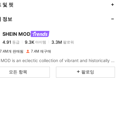
4.91
9.3K
3.3M
 및 핏
 정보
4.91
9.3K
3.3M
SHEIN MOD
4.91
9.3K
3.3M
등급
아이템
팔로워
s***8
이(가)
하루 전에
지불됨
7.4M개 판매됨
7.4M 재구매
4.91
9.3K
3.3M
SHEIN MOD is an eclectic collection of vibrant and historically cool styles for fun, bright retro looks.
모든 항목
팔로잉
4.91
9.3K
3.3M
4.91
9.3K
3.3M
4.91
9.3K
3.3M
4.91
9.3K
3.3M