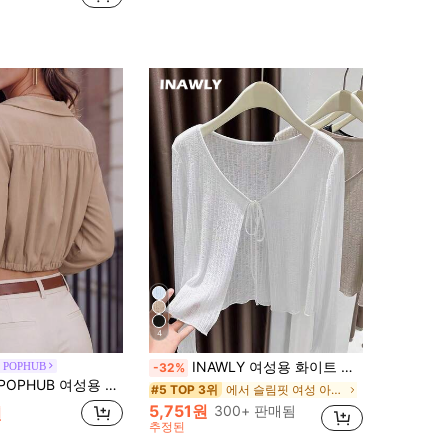
4
INAWLY 여성용 화이트 경량 커버업 얇은 숄 칼라 커버업 긴소매 탑
E POPHUB
-32%
 칼라 재킷, 빈티지 버튼 프론트 캐주얼 탑, 슬림핏, 일상 출퇴근에 적합, 가을/겨울
에서 슬림핏 여성 아우터웨어
#5 TOP 3위
5,751원
300+ 판매됨
원
추정된