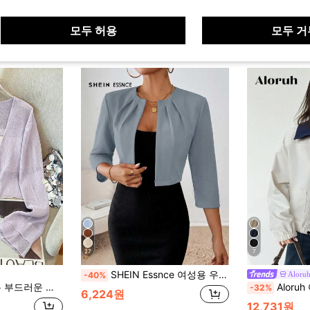
모두 허용
모두 거
27
7
SHEIN Essnce 여성용 우아한 출퇴근 솔리드 컬러 크롭 재킷
Aloru
-40%
여름용 경량 시어 진주 단추 숏 아우터웨어 숄
Aloruh 여성 캐주얼 대비 컬러 칼라 레
-32%
6,224원
12,731원