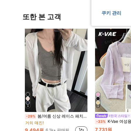
쿠키 관리
또한 본 고객
9
9
봄/여름 신상 레이스 패치워크 플로럴 트림 소프트 니트 가디건 경량 재킷 탑 여성용 화이트, 에스테틱
#한국 스타일
-29%
K-Vae 여성용 부드러운 질감 자외선 차단 가디건, 
-33%
거의 매진!
7,731원
9,494원
6.1k+ 판매됨