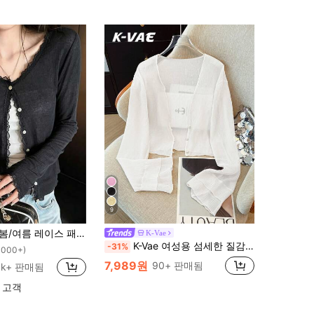
9
플로럴 트림 소프트 니트 가디건 경량 재킷 블랙, 편안한 스타일, 그랜드마코어
K-Vae
K-Vae 여성용 섬세한 질감의 가벼운 시스루 가디건, 여름용 짧은 진주 버튼 숄더
-31%
1000+)
7,989원
90+ 판매됨
3k+ 판매됨
 고객