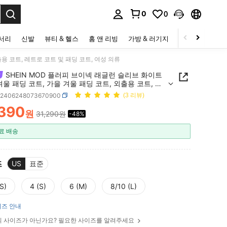
0
0
to select.
세서리
신발
뷰티 & 헬스
홈 앤 리빙
가방 & 러기지
스포츠 & 아웃
출용 코트, 레트로 코트 및 패딩 코트, 여성 의류
SHEIN MOD 플러피 브이넥 래글런 슬리브 화이트
겨울 패딩 코트, 가을 겨울 패딩 코트, 외출용 코트, 레
트 및 패딩 코트, 여성 의류
z2406248073670900
(3 리뷰)
,390
원
31,290원
-48%
ICE AND AVAILABILITY
료 배송
즈
US
표준
S)
4 (S)
6 (M)
8/10 (L)
즈 안내
 사이즈가 아닌가요? 필요한 사이즈를 알려주세요