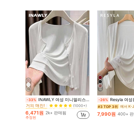
10
짧은 여성용 경량 재킷
#2 TOP 3위
INAWLY 여성 미니멀리스트 솔리드 컬러 다용도 앞면 버튼 얇은 재킷, 가을
Resyla 여성용 캐주얼 다
-33%
-26%
거의 매진!
(1000+)
짧은 여성용 경량 재킷
짧은 여성용 경량 재킷
#2 TOP 3위
#2 TOP 3위
#3 TOP 3위
거의 매진!
거의 매진!
(1000+)
(1000+)
6,471원
2k+ 판매됨
7,990원
400+ 
짧은 여성용 경량 재킷
#2 TOP 3위
추정된
거의 매진!
(1000+)