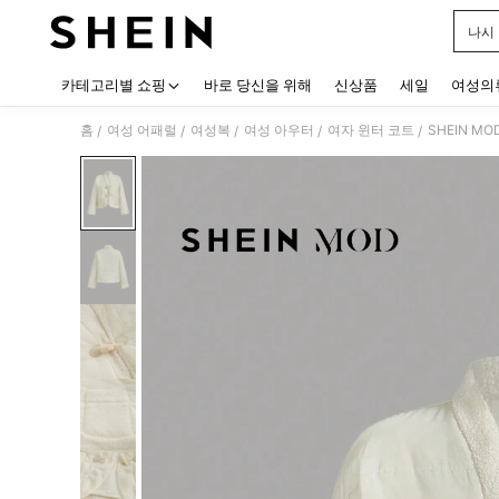
나시
Use up
카테고리별 쇼핑
바로 당신을 위해
신상품
세일
여성의
홈
여성 어패럴
여성복
여성 아우터
여자 윈터 코트
SHEIN M
/
/
/
/
/