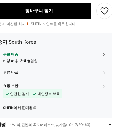
장바구니 담기
 시 계산된 최대
11
SHEIN 포인트를 획득합니다.
송지
South Korea
무료 배송
예상 배송:
2-5 영업일
무료 반품
쇼핑 보안
안전한 결제
개인정보 보호
SHEIN에서 판매됨
설명
브이넥,뮌헨의 옥토버페스트,늦가을(10-17/50-63)