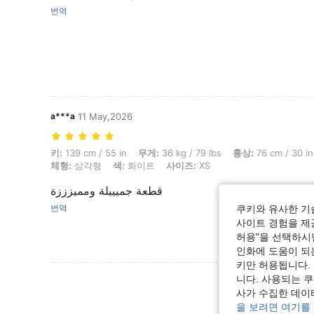
번역
a***a
11 May,2026
키: 139 cm / 55 in, 무게: 36 kg / 79 lbs, 흉상: 76 cm / 30 in, 허리:
키:
139 cm / 55 in
무게:
36 kg / 79 lbs
흉상:
76 cm / 30 in
체형:
삼각형
색:
화이트
사이즈:
XS
قطعة جميييلة ومميزززة
번역
쿠키와 유사한 기
사이트 경험을 제공
허용"을 선택하시면
인화에 도움이 되
키만 허용됩니다.
니다. 사용되는 
사가 수집한 데이
을 보려면 여기를