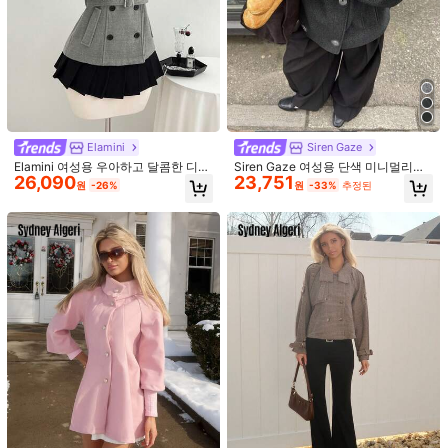
Elamini
Siren Gaze
Elamini 여성용 우아하고 달콤한 디자
Siren Gaze 여성용 단색 미니멀리스
26,090
23,751
인의 더블브레스트 그레이 울 케이프
트 터틀넥 긴소매 오버코트, 다크 그레
원
-26%
원
-33%
추정된
이
사이즈 안내
Items
1/6
13,890
원
-26%
18,690원
EMERY ROSE 여성용 대비 컬러 트리밍 버튼 프런
4.92
(
500+
)
트 포켓 캐주얼 재킷, 가을 겨울 따뜻한 긴팔
사이즈
US
2
(XS)
4
(S)
6
(M)
8/10
(L)