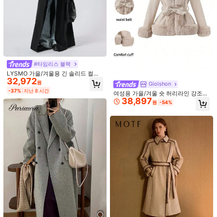
1.8M 팔로워
4.86
1.8M 팔로워
4.86
#타임리스 블랙
LYSMO 가을/겨울용 긴 솔리드 컬러
32,972
벨트 포켓 우아한 루즈 컴피 긴소매 재
1.8M 팔로워
4.86
원
Giolshon
킷
-37%
지난 8 시간
여성용 가을/겨울 숏 허리라인 강조
38,897
울 블렌드 인조 퍼 캐주얼 재킷
원
-54%
1.8M 팔로워
4.86
7
6
#박시 코트
#트위드에서 영감을 받은
1.8M 팔로워
4.86
빈티지 스타일 솔리드 컬러 더블 브레
DEEKA 가을/겨울 신상 여성 패션 유
스트 하이 칼라 여성 재킷, 가을/겨울
럽 & 미국 스타일 미니멀리스트 칼라
#5 TOP 3위
에서 편안한 여성 아우터웨어
#3 TOP 3위
카키 여성 코트
블랙 봄 출퇴근 여성 코트
울 혼방 숏 재킷 봄, 조용한 럭셔리
22,941
23,121
원
-33%
추정된
원
-33%
추정된
1.8M 팔로워
4.86