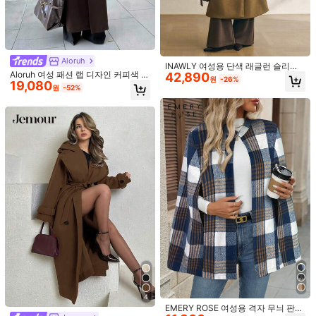
Aloruh
INAWLY 여성용 단색 래글런 슬리브
Aloruh 여성 패션 랩 디자인 커피색 코
42,890
롱 캐주얼 울 블렌드 코트, 가을/겨울
원
-26%
19,080
트 숄 + 가을/겨울 재킷
원
-52%
11
SHEIN Unity 캐주얼 롱 울 카라 재킷
36,214
원
-34%
지난 8 시간
7
블로거 신상 가을 여성용 폴카 도트 프
린트 드로스트링 드롭 숄더 루즈핏 재
#7 TOP 3위
에서 포켓 여성 코트
킷 화이트, 캐주얼 데일리
17,661
원
-29%
지난 8 시간
4
EMERY ROSE 여성용 격자 무늬 판초