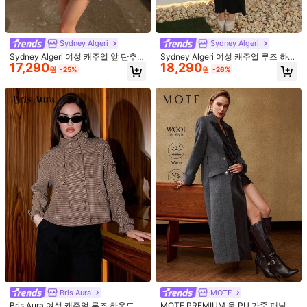
사이즈 안내
내 사이즈 측정하기
100%
정사이즈로 느꼈습니다
고객님의 사이즈가 아닌가요? 말해주세요
Sydney Algeri
Sydney Algeri
Sydney Algeri 여성 캐주얼 앞 단추
Sydney Algeri 여성 캐주얼 루즈 하운
17,290
18,290
루즈핏 래글런 소매 울 코트, 일상 착
드투스 패턴 재킷
배송지
South Korea
원
-25%
원
-26%
용용
무료 배송
예상 배송:
2-5 영업일
무료 반품
안전한 결제 · 개인정보 보호
SHEIN에서 판매됨
4.92
(500+)
더 보기
작은
정사이즈
라지
0%
100%
0%
아주 좋음
(2)
사진과 동일
(1)
좋은 품질
(1)
Bris Aura
MOTF
Bris Aura 여성 캐주얼 루즈 하운드투
MOTF PREMIUM 울 PU 가죽 패널
k***7
색: 멀티컬러 / 사이즈: L