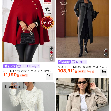
6
#아늑한 모드
여성용 가을/겨울 신상 유럽 & 미국 스
24,374
타일 패션 미니멀리스트 다용도 스탠
원
-29%
지난 8 시간
6
드 칼라 스탠드 칼라 울 숏 재킷 브라
운
Linhara 플러스플러스 사이즈 여성 긴
팔 싱글브레스트 포켓 스트라이프 긴
100+ 판매됨
캐주얼 셔츠
13,476
원
-30%
지난 8 시간
6
MOTF
SHEIN Lady
MOTF PREMIUM 울 더블 브레스티
103,311
드 벨트 오버코트
SHEIN Lady 여성 캐주얼 루즈 망토
원
-43%
추정된
11,190
스타일 울 혼방 코트, 미니멀리스트 &
원
-26%
비즈니스 가을 겨울 여성 의류
11,709
원
-20%