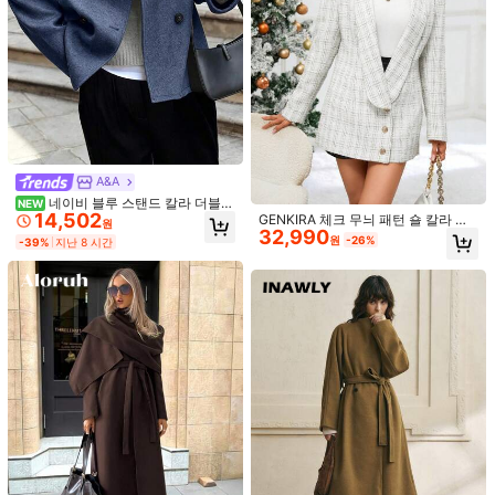
29,421
원
-33%
추정된
재킷
A&A
네이비 블루 스탠드 칼라 더블
NEW
14,502
브레스트 울 블렌드 긴팔 재킷, 가을/
GENKIRA 체크 무늬 패턴 숄 칼라 싱
원
32,990
겨울 캐주얼 아우터웨어
글 브레스티드 모직물 외투
원
-26%
-39%
지난 8 시간
7,089원 절약
#작업복 기본 아이템
#사교계 스타일
EMERY ROSE 여성 캐주얼 스탠드 칼
15,890
라 긴팔 코트, 가을
Dazy Designer 반소매 트위드 재킷
원
-26%
격자 무늬
#1 TOP 3위
에서 우아한 여성 아우터웨어
90+ 판매됨
14,301
원
-33%
지난 8 시간