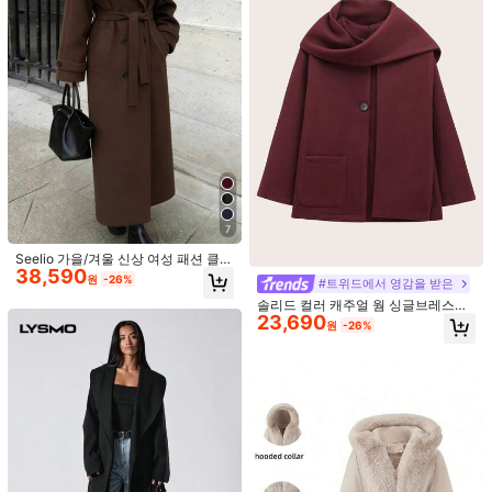
인공지능의 특징
상세에 기반하여 작성
워븐 패브릭:
깔끔한 마무리의 우븐 텍스처.
캐주얼:
편안하고 스타일링하기 쉬운
소재:
워븐 패브릭
구성:
100% 폴리에스터
세부 사항:
콘트라스트 바인딩, 포켓, 진주
1.8M 팔로워
4.86
더 보기
7
EMERY ROSE
Seelio 가을/겨울 신상 여성 패션 클래
팔로잉
1.8M 팔로워
4.86
38,590
식 더블브레스트 윈드브레이커 코트
원
-26%
#트위드에서 영감을 받은
3***n
이(가)
하루 전에
지불됨
울 오버코트 브라운 가을
솔리드 컬러 캐주얼 웜 싱글브레스트
최근 17.3M개 판매됨
12.3M 재구매
23,690
오버코트, 가을/겨울
원
-26%
1.8M 팔로워
4.86
좋은 품질 (9999+)
예쁨 (9999+)
부드러움 (9999+)
사진과 동일 (99
마음에 드실 거예요.
1.8M 팔로워
4.86
추천순
속옷 & 잠옷
의류 액세서리
주얼리 & 시계
신발
스포츠
1.8M 팔로워
4.86