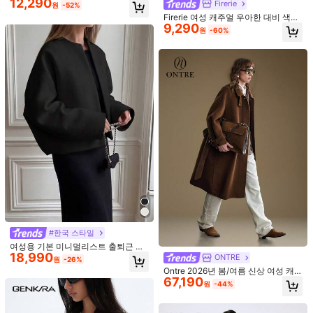
12,290
근 심플 솔리드 컬러 드롭 숄더 루즈
Firerie
원
-52%
프론트 타이 오버코트, 가을/겨울
Firerie 여성 캐주얼 우아한 대비 색상
9
9,290
장식 재킷/벨트 허리 대비 색상 가는
원
-60%
엣지 트위드 재킷/브라운 재킷 가을
여성용 봄/여름 레이스 패치워크 플로
여성/가을 여성/여성용 겨울/여성용
럴 트림 소프트 니트 가디건 경량 재킷
높은 재방문 고객
겨울/여성용 신학기/교사/비즈니스 캐
블랙, 편안한 스타일, 그랜드마코어
3.4k+ 판매됨
(1000+)
주얼 여성
9,590
원
-28%
#트위드에서 영감을 받은
솔리드 컬러 캐주얼 웜 싱글브레스트
23,690
오버코트, 가을/겨울
원
-26%
#한국 스타일
여성용 기본 미니멀리스트 출퇴근 일
18,990
상 데이트 빈티지풍 루즈핏 크루넥 긴
ONTRE
원
-26%
팔 숏 재킷, 가을/겨울 블랙
Ontre 2026년 봄/여름 신상 여성 캐
67,190
주얼 통근 미니멀리스트 솔리드 컬러
원
-44%
래글런 소매 옆주머니 벨트 긴 울 코트
7
#리조트웨어