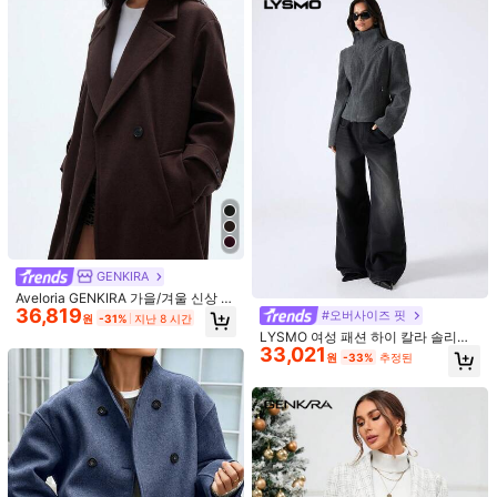
[Y6Y] 여성용 가디건 긴팔 니트 크롭
재킷, 가볍고 신축성 좋음, 캐미솔과
500+ 판매됨
11
레이어드하기 좋음 휴가 화이트
7,461
원
-33%
추정된
2025 신상 유럽풍 스탠드 칼라 여성용
22,790
루즈핏 캐주얼 스트라이프 안감 숏 윈
원
-26%
드브레이커 봄 아우터, 퍼널넥
GENKIRA
Aveloria GENKIRA 가을/겨울 신상 루
36,819
즈핏 소프트 울 오버사이즈 코트 여성
#오버사이즈 핏
원
-31%
지난 8 시간
용, 우아한 스타일
LYSMO 여성 패션 하이 칼라 솔리드
33,021
컬러 래글런 슬리브 신치 허리 포켓 모
원
-33%
추정된
직 코트
11
#캐주얼 복장
DAZY 여성용 솔리드 컬러 긴팔 지퍼
앞면 PU 가죽 루즈핏 캐주얼 재킷, 가
#1 TOP 3위
에서 포켓 캐주얼 아우터
SHEIN LUNE 여성 웨스턴 보헤미안
을, 가을 여성 의류 학교
24,090
스타일 블랙 드래곤 & 피닉스 패브릭
60+ 판매됨
원
-26%
칼라 숄더 자수 플로럴 트림 롱 슬리브