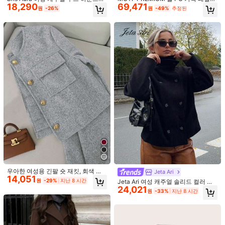
18,290
69,471
스 패턴 재킷
피크 칼라 더블 브레스트 플래킷 버클
원
-26%
원
-49%
추정된
جميل
جداًااااااا
벨트 오버코트
도움이 됨
(0)
i***2
색: 멀티컬러 / 사이즈: XS
جوده
ومنتج
جميل
جدا
شتوي
도움이 됨
(0)
j***a
색: 멀티컬러 / 사이즈: XS
خياااااااال
도움이 됨
(0)
s***1
색: 멀티컬러 / 사이즈: L
حلووووووووو
우아한 여성용 긴팔 숏 재킷, 회색 직
Jeta Ari
14,051
물, 라운드 넥, 버튼 디테일, 가을/겨울
원
-29%
지난 8 시간
Jeta Ari 여성 캐주얼 솔리드 컬러 긴
도움이 됨
(0)
의류에 완벽
24,021
소매 오버코트, 가을/겨울
원
-33%
지난 8 시간
제품 세부 정보