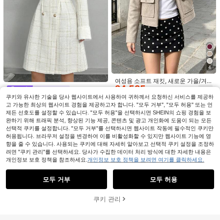
Serisse
#1 TOP 3위
에서 헐렁한 여성 아우터웨어
9
높은 재방문 고객
거의 매진!
#1 TOP 3위
#1 TOP 3위
에서 헐렁한 여성 아우터웨어
에서 헐렁한 여성 아우터웨어
여성용 봄/여름 신상 레이스 패치워크
플로럴 트림 소프트 니트 가디건 경량
높은 재방문 고객
높은 재방문 고객
거의 매진!
거의 매진!
재킷, 편안한 스타일
#1 TOP 3위
에서 헐렁한 여성 아우터웨어
7.6k+ 판매됨
(1000+)
9,494
높은 재방문 고객
거의 매진!
원
-28%
4
여성용 소프트 재킷, 새로운 가을/겨
24,525
울 여성용 지퍼업 숏 재킷, 긴팔 포켓
Elenzga
원
봄버 재킷, 스트리트웨어 가을
쿠키와 유사한 기술을 당사 웹사이트에서 사용하여 귀하께서 요청하신 서비스를 제공하
-35%
지난 8 시간
Elenzga 새로운 가을/겨울 여성용 두
고 가능한 최상의 웹사이트 경험을 제공하고자 합니다. "모두 거부", "모두 허용" 또는 언
26,090
꺼운 긴소매 금색 버튼 클로저 허리 디
원
-26%
자인 퍼프 커프스 피티드 무릎 길이 코
제든 선호도를 설정할 수 있습니다. "모두 허용"을 선택하시면 SHEIN의 쇼핑 경험을 보
트 가을 여성용 옷
완하기 위해 트래픽 분석, 향상된 기능 제공, 콘텐츠 및 광고 개인화에 도움이 되는 모든
선택적 쿠키를 설정합니다. "모두 거부"를 선택하시면 웹사이트 작동에 필수적인 쿠키만
허용됩니다. 브라우저 설정을 변경하여 이를 비활성화할 수 있지만 웹사이트 기능에 영
향을 줄 수 있습니다. 사용되는 쿠키에 대해 자세히 알아보고 선택적 쿠키 설정을 조정하
려면 "쿠키 관리"를 선택하세요. 당사가 수집한 데이터 처리 방식에 대한 자세한 내용은
개인정보 보호 정책을 참조하세요.
개인정보 보호 정책을 보려면 여기를 클릭하세요.
유사한 재고품 표시
모두 보기
모두 거부
모두 허용
죄송합니다. 이 상품은 품절되었습니다.
쿠키 관리
품절