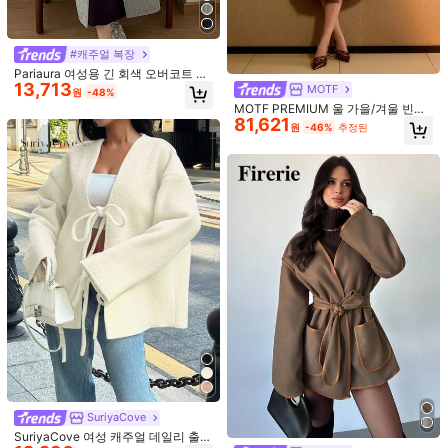
#캐주얼 복장
Pariaura 여성용 긴 회색 오버코트 단
13,713
추 클로저, 가을 가을 겨울 여성용 천
MOTF
원
-48%
MOTF PREMIUM 울 가을/겨울 빈티
81,621
지 스타일의 우아한 통근 대비 트림 벨
16
원
-46%
추정된
트 코트
여성용 봄/가을 솔리드 컬러 인조 스웨
12,854
이드 라펠 지퍼업 재킷, 긴팔 캐주얼
원
-29%
4
대학 공항 스타일 의상
12,946원 절약
여성용 심플 솔리드 컬러 포켓 프론트
버튼 턴다운 칼라 래글런 소매 코트,
#1 호평
받은 여성 외투
가을/겨울
30,144
원
-30%
SuriyaCove
SuriyaCove 여성 캐주얼 데일리 출퇴