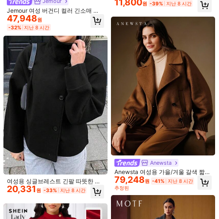
11,800
Jemour
슬리브 우아한 루즈 울 코트, 가을/겨
원
-39%
지난 8 시간
울
Jemour 여성 버건디 컬러 긴소매 심
47,948
플 앞 버튼 롱라인 재킷, 일상적인 캐
원
주얼 착용 빈티지 버건디 긴 울 코트,
-32%
지난 8 시간
겨울에 따뜻하고 두꺼운 속빈 의상 추
수감사절 여성 의상 할로윈 여성 의상
겨울 긴 여성 코트 크리스마스 여성 의
류 트렌치 여성 코트 가을 여성 의상
#트위드에서 영감을 받은
Aveloria Modichic 빈티지 스타일 골
20,961
드 버튼 브이넥 긴팔 여성 재킷, 가을/
원
-33%
추정된
7
겨울
#트위드에서 영감을 받은
빈티지 스타일 솔리드 컬러 더블 브레
22,851
스트 하이 칼라 여성 재킷, 가을/겨울
원
-33%
추정된
봄 출퇴근 여성 코트
Anewsta
Anewsta 여성용 가을/겨울 갈색 짧은
79,248
핏 우아한 헴 & 커프 스트라이프 더블
여성용 싱글브레스트 긴팔 따뜻한 패
원
-41%
지난 8 시간
브레스트 라펠 양면 울 코트
20,331
션 오버코트, 솔리드 컬러 니트 원단,
추정된
원
-33%
지난 8 시간
버튼 클로저 블랙 가을